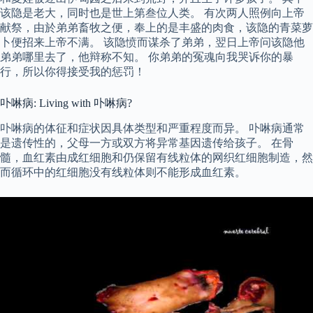
该隐是老大，同时也是世上第叁位人类。 有次两人照例向上帝
献祭，由於弟弟畜牧之便，奉上的是丰盛的肉食，该隐的青菜萝
卜便招来上帝不满。 该隐愤而谋杀了弟弟，翌日上帝问该隐他
弟弟哪里去了，他辩称不知。 你弟弟的冤魂向我哭诉你的暴
行，所以你得接受我的惩罚！
卟啉病: Living with 卟啉病?
卟啉病的体征和症状因具体类型和严重程度而异。 卟啉病通常
是遗传性的，父母一方或双方将异常基因遗传给孩子。 在骨
髓，血红素由成红细胞和仍保留有线粒体的网织红细胞制造，然
而循环中的红细胞没有线粒体则不能形成血红素。