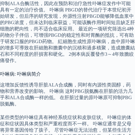
抑制ALA合酶活性，因此在预防和治疗急性卟啉症发作中可能
具有一定的治疗价值。 卟啉病 PBGD的替代治疗于本世纪初开
始研发，但后序的研究发现，外源性注射PBGD能够降低血浆中
的PBG浓度，但未达到临床获益，可能该酶作用时间短且缺乏肝
细胞的靶向性，尚不适合临床应用。 最近的一项研究筛选出4种
药物分子伴侣，可增强PBGD的稳定性和对胃酶的抵抗，可有助
于研发口服的PBGD药物。 紅細胞生成性原卟啉病，血中原卟啉
的增多可導致在肝細胞和膽囊中的沉積和過多積聚，造成膽囊結
石和不同程度的肝損害和硬化。 2例本病反覆發作3～4年致膽絞
痛發作。
卟啉病: 卟啉病简介
这增加反馈性诱导肝脏ALA合成酶，同时有内源性类固醇，药
物和营养改变的影响。 卟啉病 这时PBG脱氨酶在肝脏的活力几
乎和ALA合成酶一样的低。 在肝脏过量的原卟啉原可抑制PBG
脱氨酶。
某些类型的卟啉症具有神经系统症状和皮肤症状。 卟啉症的体
征和症状因具体类型和严重程度而不一样。 卟啉症通常是父母
将异常基因传给了孩子。 尽管卟啉症无法治愈，但某些生活方