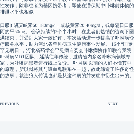
性发作；除非患者为基因携带者，即使在潜伏期中卟啉前体物的
排泄水平也相似。
口服β-胡萝眩素60-180mg/d，或核黄素20-40mg/d，或每隔日口服
阿的平50mg。 会议持续约2个半小时，在患者们热情的咨询下圆
满结束，并受到大家一致好评，本次活动进一步提高了卟啉病诊
疗服务水平，助力河北省罕见病卫生健康事业发展。 16个“国际
罕见病日”，河北省药学会罕见病专委会卟啉病协作组联合我院
卟啉病MDT团队，延续往年传统，邀请省内多名卟啉病领域专
家，为卟啉病患者进行线上义诊。 卟啉病 以前的人们不懂其中
的原理，所以就将其与吸血鬼联系在一起，故此缔造了许多奇怪
的故事，就连狼人传说也都是从这种病的并发症中衍生出来的。
PREVIOUS
NEXT