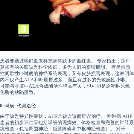
患者要通过喝鲜血来补充身体缺少的血红素。 专家指出，这种
莫须有的关联缺乏科学依据，多为人们的妄猜臆想。 有类似急
性间歇性卟啉病的神经系统表现，又有皮肤损害表现，这表明体
内不仅产生ALA和卟胆原过多，而且有过多的光敏感性卟啉。
可能与肝脏中ALA合成酶活性增高有关，也可能是原卟啉原氧
化酶的缺陷所致。
卟啉病: 代谢途径
由于缺乏特异性症状，AHP常被误诊而延误治疗。 卟啉病 AHP
患者的初步评估应包括详细的现病史、体格检查和完善的神经系
统检查（包括周围神经、感觉障碍和中枢神经检查）。 对于