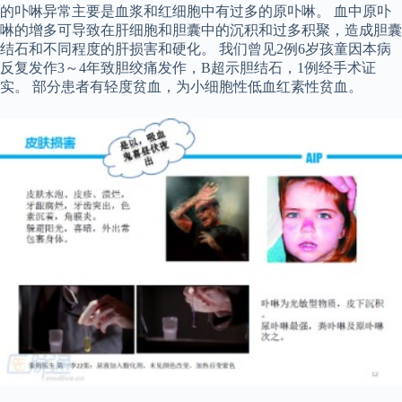
的卟啉异常主要是血浆和红细胞中有过多的原卟啉。 血中原卟
啉的增多可导致在肝细胞和胆囊中的沉积和过多积聚，造成胆囊
结石和不同程度的肝损害和硬化。 我们曾见2例6岁孩童因本病
反复发作3～4年致胆绞痛发作，B超示胆结石，1例经手术证
实。 部分患者有轻度贫血，为小细胞性低血红素性贫血。