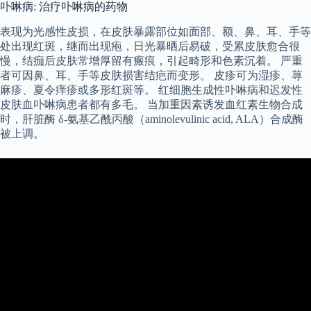
卟啉病: 治疗卟啉病的药物
表现为光感性皮损，在皮肤暴露部位如面部、额、鼻、耳、手等
处出现红斑，继而出现疱，日光暴晒后易破，受累皮肤愈合很
慢，结痂后皮肤常增厚留有瘢痕，引起畸形和色素沉着。 严重
者可因鼻、耳、手等皮肤损害结疤而变形。 皮疹可为湿疹、荨
麻疹、夏令痒疹或多形红斑等。 红细胞生成性卟啉病和迟发性
皮肤血卟啉病患者都有多毛。 当加重因素诱发血红素生物合成
时，肝脏酶 δ-氨基乙酰丙酸（aminolevulinic acid, ALA）合成酶
被上调。