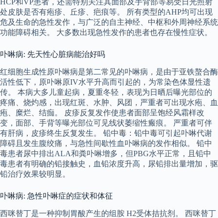
HCP和VP患者，还需特别关注其面部及手背部等易受日光照射
处皮肤是否有疱疹、丘疹、疤痕等。 所有类型的AHP均可出现
危及生命的急性发作，与广泛的自主神经、中枢和外周神经系统
功能障碍相关。 大多数出现急性发作的患者也存在慢性症状。
卟啉病: 先天性心脏病能治好吗
红细胞生成性原卟啉病是第二常见的卟啉病，是由于亚铁螯合酶
活性低下，原卟啉原IV水平升高而引起的，为常染色体显性遗
传。 本病大多儿童起病，夏重冬轻，表现为日晒后曝光部位的
疼痛、烧灼感，出现红斑、水肿、风团，严重者可出现水疱、血
疱、糜烂、结痂。 皮疹反复发作使患者面部呈饱经风霜样改
变，面部、手背等曝光部位可见线状萎缩性瘢痕。 严重者可伴
有肝病，皮疹终生反复发生。 铅中毒：铅中毒可引起卟啉代谢
障碍且发生腹绞痛，与急性间歇性血卟啉病的发作相似。 铅中
毒患者尿中排出ALA和粪卟啉增多，但PBG水平正常，且铅中
毒患者有明确的铅接触史，血铅浓度升高，尿铅排出量增加，驱
铅治疗效果较明显。
卟啉病: 急性卟啉症的症状和体征
西咪替丁是一种抑制胃酸产生的组胺 H2受体拮抗剂。 西咪替丁