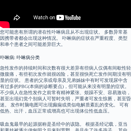
您可能患有所谓的潜在性卟啉病且从不出现症状。 多数异常基
因携带者都会出现这种情况。 卟啉病的症状在严重程度、类型
和单个患者之间可能差异巨大。
卟啉病: 卟啉病分类
急性发作的持续时间和次数有很大差异有些病人仅偶有间歇性轻
微腹痛，有些初次发作就很凶险，甚至很快死亡发作间期没有明
显的症状。 患者的父亲或母亲及兄弟姊妹中有时可发现尿中含
有过多的PBG(本病的诊断要点)，但可能从来没有明显的症状。
不少病人在急性发作之前常有精神紧张、烦躁不安、容易激动，
甚至出现幻觉个别病人可暂时失明，严重者可发生惊厥，甚至昏
迷。 发作时脑电图可出现癫痫或类似电解质紊乱的变化。 可有
低热、出汗，血压正常或增高也可出现体位性低血压。
吸血鬼最早的起源据称是圣经中的该隐。 根据圣经记载，亚当
和夏娃被逐出伊甸园之后来到荒野，并且生了许多孩子。 其中