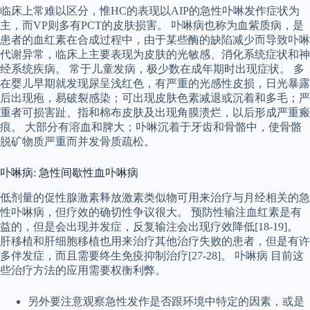
临床上常难以区分，惟HC的表现以AIP的急性卟啉发作症状为
主，而VP则多有PCT的皮肤损害。 卟啉病也称为血紫质病，是
患者的血红素在合成过程中，由于某些酶的缺陷减少而导致卟啉
代谢异常，临床上主要表现为皮肤的光敏感、消化系统症状和神
经系统疾病。 常于儿童发病，极少数在成年期时出现症状。 多
在婴儿早期就发现尿呈浅红色，有严重的光感性皮损，日光暴露
后出现疱，易破裂感染；可出现皮肤色素减退或沉着和多毛；严
重者可损害趾、指和棉布皮肤及出现角膜溃烂，以后形成严重瘢
痕。 大部分有溶血和脾大；卟啉沉着于牙齿和骨骼中，使骨骼
脱矿物质严重而并发骨质疏松。
卟啉病: 急性间歇性血卟啉病
低剂量的促性腺激素释放激素类似物可用来治疗与月经相关的急
性卟啉病，但疗效的确切性争议很大。 预防性输注血红素是有
益的，但是会出现并发症，反复输注会出现疗效降低[18-19]。
肝移植和肝细胞移植也用来治疗其他治疗失败的患者，但是有许
多伴发症，而且需要终生免疫抑制治疗[27-28]。 卟啉病 目前这
些治疗方法的应用需要权衡利弊。
另外要注意观察急性发作是否跟环境中特定的因素，或是