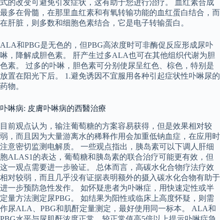
式的改变可避免引发症状，这有助于您进行治疗。 血红素合成
最多在骨髓，在那里血红素和有氧转输功能的血红蛋白结合，而
在肝脏，则多数和细胞色素结合，它是电子转输蛋白。
ALA和PBG是无色的，但PBG高浓度时可非酶促反应形成尿卟
啉，降解成胆色素。 肝产生过多ALA也可在其他组织代谢为胆
色素。 过多的卟啉，胆色素可分别使尿呈红色、棕色，特别是
放置在阳光下后。 1.避免诱因不宜服用各种引起症状性卟啉尿的
药物。
卟啉病: 皮膚卟啉病的西醫治療
目前观点认为，输注葡萄糖的方案容易获得，但是效果相对较
弱，而且因为大量游离水的稀释作用会加重低钠血症，在应用时
注意密切监测电解质。 一些观点指出，胰岛素可以下调人肝细
胞ALAS1的表达，葡萄糖和胰岛素的联合治疗可能更有效，但
这一观点需要进一步验证。 总体而言，高碳水化合物疗法疗效
相对较弱，而且几乎没有证据表明额外的摄入碳水化合物有助于
进一步预防急性发作。 如怀疑患者为卟啉症，用快速定性或半
定量方法测定尿PBG。 如结果为阳性或临床上高度怀疑，则需
作尿ALA、PBG和肌酐定量测定，最好使用同一标本。 ALA和
PBG水平与尿肌酐浓度正常，较正常值高5倍以上提示卟啉症急