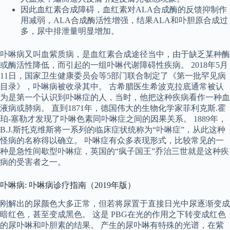
因此血红素合成障碍，血红素对ALA合成酶的反馈抑制作
用减弱，ALA合成酶活性增强，结果ALA和卟胆原合成过
多，尿中排泄量明显增加。
卟啉病又叫血紫质病，是血红素合成途径当中，由于缺乏某种酶
或酶活性降低，而引起的一组卟啉代谢障碍性疾病。 2018年5月
11日，国家卫生健康委员会等5部门联合制定了《第一批罕见病
目录》，卟啉病被收录其中。 古希腊医生希波克拉底通常被认
为是第一个认识到卟啉症的人，当时，他把这种疾病看作一种血
液病或肺病。 直到1871年，德国伟大的生物化学家菲利克斯.霍
珀-塞勒才发现了卟啉色素同卟啉症之间的因果关系。 1889年，
B.J.斯托克维斯将一系列的临床症状统称为“卟啉症”，从此这种
怪病的名称得以确立。 卟啉症有众多表现形式，比较常见的一
种是急性间歇型卟啉症，英国的“疯子国王”乔治三世就是这种疾
病的受害者之一。
卟啉病: 卟啉病诊疗指南（2019年版）
刚解出的尿颜色大多正常，但若将尿置于直接日光中尿逐渐变成
暗红色，甚至变成黑色。 这是 PBG在光的作用之下转变成红色
的尿卟啉和卟胆素的结果。 产生的尿卟啉有特殊的光谱，在紫