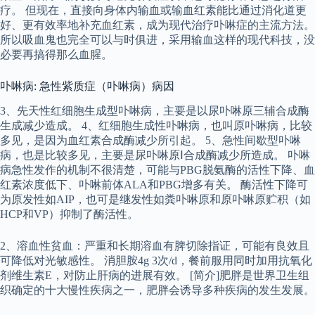
疗。 但现在，直接向身体内输血或输血红素能比通过消化道更
好、更有效率地补充血红素，成为现代治疗卟啉症的主流方法。
所以吸血鬼也完全可以与时俱进，采用输血这样的现代科技，没
必要再搞得那么血腥。
卟啉病: 急性紫质症（卟啉病）病因
3、先天性红细胞生成型卟啉病，主要是以尿卟啉原三辅合成酶
生成减少造成。 4、红细胞生成性卟啉病，也叫原卟啉病，比较
多见，是因为血红素合成酶减少所引起。 5、急性间歇型卟啉
病，也是比较多见，主要是尿卟啉原Ⅰ合成酶减少所造成。 卟啉
病急性发作的机制不很清楚，可能与PBG脱氨酶的活性下降、血
红素浓度低下、卟啉前体ALA和PBG增多有关。 酶活性下降可
为原发性如AIP，也可是继发性如粪卟啉原和原卟啉原贮积（如
HCP和VP）抑制了酶活性。
2、溶血性贫血：严重和长期溶血有脾切除指证，可能有良效且
可降低对光敏感性。 消胆胺4g 3次/d，餐前服用同时加用抗氧化
剂维生素E，对防止肝病的进展有效。 [简介]肥胖是世界卫生组
织确定的十大慢性疾病之一，肥胖会诱导多种疾病的发生发展。