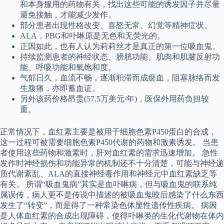
和本身服用的药物有关，找出这些可能的诱发因子并尽量
避免接触，才能减少发作。
部分患者出现性格改变、喜怒无常、幻觉等精神症状。
ALA，PBG和卟啉原是无色和无荧光的。
正因如此，也有人认为莉莉丝才是真正的第一位吸血鬼。
持续监测患者的神经状态、膀胱功能、肌肉和肌腱反射功
能、呼吸功能和氧饱和度。
气郁日久，血流不畅，逐渐积滞而成瘀血，阻塞脉络而发
生腹痛，亦即蓄血证。
另外该药价格昂贵(57.5万美元/年)，医保外用药负担较
重。
正常情况下，血红素主要是被用于细胞色素P450蛋白的合成，
这一过程可被需要细胞色素P450代谢的药物和激素诱发。 当患
者使用这些药物和激素时，肝对血红素的需求迅速增加。 急性
发作时神经损伤和功能异常的机制还不十分清楚，可能与神经递
质代谢紊乱、ALA的直接神经毒作用和神经元中血红素缺乏等
有关。 所谓“吸血鬼病”其实是血卟啉病，但与吸血鬼的联系纯
属误传，病人更不是传说中描述的被吸血鬼咬后感染了什么东西
发生了“转变”，而是得了一种常染色体显性遗传性疾病。 病因
是人体血红素的合成出现障碍，使得卟啉类的生化代谢物在体内