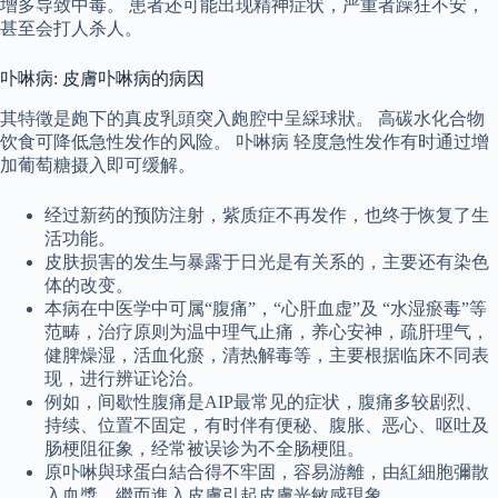
增多导致中毒。 患者还可能出现精神症状，严重者躁狂不安，
甚至会打人杀人。
卟啉病: 皮膚卟啉病的病因
其特徵是皰下的真皮乳頭突入皰腔中呈綵球狀。 高碳水化合物
饮食可降低急性发作的风险。 卟啉病 轻度急性发作有时通过增
加葡萄糖摄入即可缓解。
经过新药的预防注射，紫质症不再发作，也终于恢复了生
活功能。
皮肤损害的发生与暴露于日光是有关系的，主要还有染色
体的改变。
本病在中医学中可属“腹痛”，“心肝血虚”及 “水湿瘀毒”等
范畴，治疗原则为温中理气止痛，养心安神，疏肝理气，
健脾燥湿，活血化瘀，清热解毒等，主要根据临床不同表
现，进行辨证论治。
例如，间歇性腹痛是AIP最常见的症状，腹痛多较剧烈、
持续、位置不固定，有时伴有便秘、腹胀、恶心、呕吐及
肠梗阻征象，经常被误诊为不全肠梗阻。
原卟啉與球蛋白結合得不牢固，容易游離，由紅細胞彌散
入血漿，繼而進入皮膚引起皮膚光敏感現象。