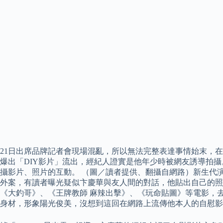
21日出席品牌記者會現場混亂，所以無法完整表達事情始末，在此
爆出「DIY影片」流出，經紀人證實是他年少時被網友誘導拍攝
攝影片、照片的互動。 （圖／讀者提供、翻攝自網路）新生代演
外案，有讀者曝光疑似卞慶華與友人間的對話，他貼出自己的照
《大釣哥》、《王牌教師 麻辣出擊》、《玩命貼圖》等電影，去年他
身材，形象陽光俊美，沒想到這回在網路上流傳他本人的自慰影