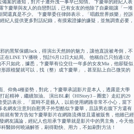
他去備案的通知，對片子遭外洩一事早已知情。 卞慶華的經紀人表
揭露卞慶華與友人的自戀對話，已有女友的他除了自豪能讓「一堆
新聞還真是不少。 卞慶華委任律師表示，「唱戲世界娛樂」控訴
經紀人提供更多對話紀錄，有摸索證據的嫌疑，並無調查必要，
的黑幫保鑣Jack，得演出天然帥的魅力，讓他直說被考倒，不
INE TV播映，預計6月12日大結局。 他稱自己只拍過1次
不只如此，據悉，卞慶華有位交往一年多的女友Mia，他卻疑似
整形跟植髮就可以，找（整）成卞慶華」，甚至貼上自己微笑的
、正面、仰角4種姿勢，對此，卞慶華承認影片是本人，透露是大學
繼續加油。 演出BL劇《HIStory3 – 圈套》走紅的29
曾受訪表示，「當時不是藝人，以前使用網路非常不小心，當下
，有多名網友注意到自慰男子外型酷似卞慶華，且該男右腹下方還有
前就有警方告知卞慶華影片在網路流傳並且還被販售，他雖已經
傳，引發網友議論，經紀人也坦承卞慶華就是影片中的男主角，今天他
專科醫師何曉涵解答，刷得勤快、用力，不如刷對方法！