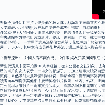
謝忻今擔任活動主持，也是他的救火隊，頻頻幫卞慶華答腔不雅
人受訪表示，他的照片被私自拿去合成男性裸露、自慰的影片，
件帶給他很大的困擾，屢遭私信騷擾，也害怕會因此丟掉辛苦接
字去誘騙對方提供照片或影片、視訊；進階版：同樣下載女性照
在跟他視訊。 一群男同志為滿足偷窺慾望，花錢聘請年輕辣妹
用」。 未料，其中竟有成員將影片外流，還上傳至成人影音平
卞慶華流出: 「外國人看不爽台灣」12件事 網友狂讚加國網紅
新生代演員卞慶華拍攝BL劇暴紅後，從未公開有交往對象，去年
己的照片向友人表示「一堆女的都濕了」，加上連串大膽及自戀
流傳，果然吸引大批媒體到場關切，雖然全程卞慶華面露笑容回
讀者向本刊提供其他部卞慶華尻槍影片截圖，坐著、站著、正面
定公開坦承該影片主角確實是我本人，與該名網友相處期間，確
料日前他遭爆私密片外流，今（22）日他發出聲明，透露自己
處理，「我今後一定更謹言慎行，調整最佳狀態回到工作崗位」。 
書《初心》，卞慶華在節目中特別感謝粉絲，因為當時拍攝結束