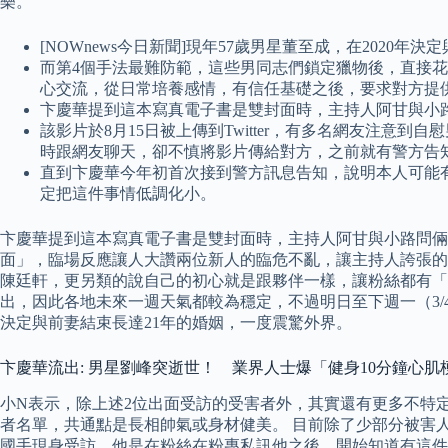
樂。
[NOWnews今日新聞]現年57歲男星董至成，在2020
而第4個手法最難防範，這些男同志們鎖定獵物後，直接花
心交流，從日常培養感情，有信任基礎之後，要求對方提
卞慶華提到這本寫真電子書是雙封面時，主持人阿甘與小
該影片於8月15日被上傳到Twitter，有多名網友注
時跟網友聊天，卻不慎將影片傳給對方，之前就有警方告
直到卞慶華今年初首次接到警方訊息告知，說明本人可能
定把這件事情低調化小。
卞慶華提到這本寫真電子書是雙封面時，主持人阿甘與小路問倆
面」，臨場反應讓人大讚兩位新人的臨危不亂，讓主持人誇張的
陳廷軒，更另類的說自己的初心就是跟夥伴一樣，讓粉絲都有「被
出，因此各地未來一週天氣都較為穩定，不過明日至下週一（3/4至
決定與前妻結束長達21年的婚姻，一度震驚外界。
卞慶華流出: 男星劉峰突逝世！ 業界人士爆「健身10分鐘心
小N表示，除上述2位出面受訪的受害者外，其實還有更多不特
者名單，共通點是長相帥氣或身材健美。 目前除了少部分被害
國手現身受訪，他是在粉絲在粉專私訊他之後，開始知道有這件