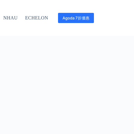
NHAU
ECHELON
Agoda 7折優惠