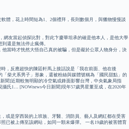
友軟體，花上時間短為1、2個禮拜，長則數個月，與獵物慢慢談
胎記，網友當起偵探比對，對此卞慶華坦承的確是他本人，是他大學
想到還是無法停止瘋傳。
，他當時才恍然大悟自己真的被騙，但是礙於公眾人物身分，決
契時，反應超快的陳廷軒馬上接話說是「我在前面、他在後
害的「柴犬系男子」形象，還被粉絲與媒體號稱為「國民甜點」的
日新聞]近期較無明顯的冷空氣或鋒面影響台灣，中央氣象局指
… [NOWnews今日新聞]現年57歲男星董至成，在2020年
生，或是穿西裝的上班族、牙醫、消防員、藝人及網紅都在受害
照已被上傳至該網站，如同一顆未爆彈。 一名19歲的被害體育