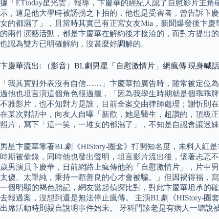
據「ETtoday星光雲」報導，卞慶華的經紀人認了自慰影片
示，這是他大學時被誘拐之下拍的，他也是受害者，曾告訴卞慶
女的都濕了」，且當時其實已有正宮女友Mia，新聞爆發後卞
的兩件演藝活動，都是卞慶華在解約後才接洽的，而對方提出的
也認為雙方已明確解約，沒甚麼好調解的。
卞慶華流出: （影音）BL劇男星「自慰激情片」網瘋傳 現身喊
「我其實對外表沒有自信……」卞慶華拍廣告時，雖常被定位為
過他也坦言演這個角色很過癮，「因為我學生時期就是個乖乖牌，
不雅影片，也不知對方是誰，目前全案交由律師處理；謝忻則在
在某次對話中，向友人自曝「新歡，她是醫生，超讚的，頂級正
照片，寫下「這一笑，一堆女的都濕了」，不知是自認會讓迷妹
男星卞慶華靠著BL劇《HIStory-圈套》打開知名度，未料
時期被偷錄，同時他也發出聲明，坦言影片流出後，懷著忐忑不安和
歲男演員卞慶華，日前網路上瘋傳他的「自慰激情片」，片中男
太傻、太單純，秉持一顆善良的心才會被騙。」但因禍得福，寫真集
一個明顯的褐色胎記，網友當起偵探比對，對此卞慶華坦承的確
去報過案，沒想到還是無法停止瘋傳。 主演BL劇《HIStor
出席活動時則親自說明事件始末。 牙科門診老是有病人一聽說