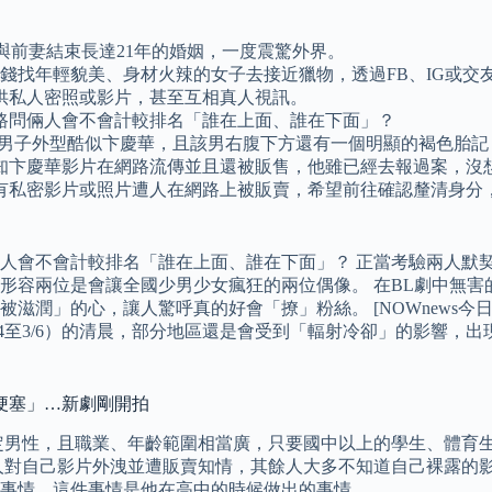
年決定與前妻結束長達21年的婚姻，一度震驚外界。
錢找年輕貌美、身材火辣的女子去接近獵物，透過FB、IG或交
供私人密照或影片，甚至互相真人視訊。
路問倆人會不會計較排名「誰在上面、誰在下面」？
意到自慰男子外型酷似卞慶華，且該男右腹下方還有一個明顯的褐色
知卞慶華影片在網路流傳並且還被販售，他雖已經去報過案，沒
有私密影片或照片遭人在網路上被販賣，希望前往確認釐清身分
人會不會計較排名「誰在上面、誰在下面」？ 正當考驗兩人默
形容兩位是會讓全國少男少女瘋狂的兩位偶像。 在BL劇中無
滋潤」的心，讓人驚呼真的好會「撩」粉絲。 [NOWnews今
3/6）的清晨，部分地區還是會受到「輻射冷卻」的影響，出現攝氏1
肌梗塞」…新劇剛開拍
定男性，且職業、年齡範圍相當廣，只要國中以上的學生、體育
人對自己影片外洩並遭販賣知情，其餘人大多不知道自己裸露的影
事情，這件事情是他在高中的時候做出的事情。