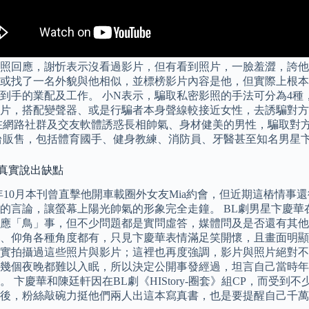
照回應，謝忻表示沒看過影片，但有看到照片，一臉羞澀，誇他身
或找了一名外貌與他相似，並標榜影片內容是他，但實際上根本
到手的業配及工作。 小N表示，騙取私密影照的手法可分為4種
片，搭配變聲器、或是行騙者本身聲線較接近女性，去誘騙對方
在網路社群及交友軟體誘惑長相帥氣、身材健美的男性，騙取對
台販售，包括體育國手、健身教練、消防員、牙醫甚至知名男星
：真實說出缺點
10月本刊曾直擊他開車載圈外女友Mia約會，但近期這樁情事
的言論，讓螢幕上陽光帥氣的形象完全走鐘。 BL劇男星卞慶華
應「鳥」事，但不少問題都是實問虛答，媒體問及是否還有其他
、仰角各種角度都有，只見卞慶華表情滿足笑開懷，且畫面明顯
實拍攝過這些照片與影片；這裡也再度強調，影片與照片絕對不是
這幾個夜晚都難以入眠，所以決定公開事發經過，坦言自己當時
卞慶華和陳廷軒因在BL劇《HIStory-圈套》組CP，而受到
後，粉絲敲碗力挺他們兩人出這本寫真書，也是要提醒自己千萬