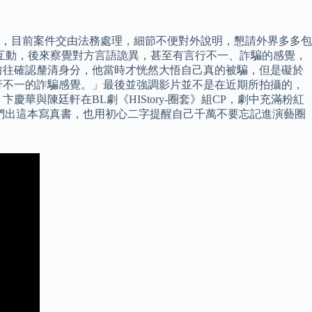
，目前案件交由法務處理，細節不便對外說明，懇請外界多多包
互動，後來察覺對方言語詭異，甚至有言行不一、詐騙的感覺，
前往確認釐清身分，他當時才恍然大悟自己真的被騙，但是礙於
行不一的詐騙感覺。」最後並強調影片並不是在近期所拍攝的，
與陳廷軒在BL劇《HIStory-圈套》組CP，劇中充滿粉紅
他們出這本寫真書，也用初心二字提醒自己千萬不要忘記進演藝圈