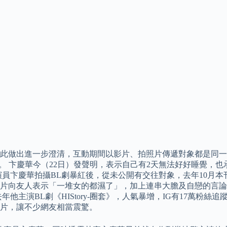
做出進一步澄清，互動期間以影片、拍照片傳遞對象都是同一人，我
。 卞慶華今（22日）發聲明，表示自己有2天無法好好睡覺，
員卞慶華拍攝BL劇暴紅後，從未公開有交往對象，去年10月本
片向友人表示「一堆女的都濕了」，加上連串大膽及自戀的言論
主演BL劇《HIStory-圈套》，人氣暴增，IG有17萬粉絲追
片，讓不少網友相當震驚。