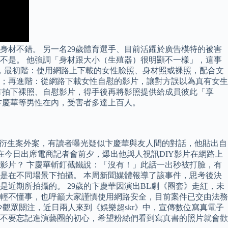
材不錯。 另一名29歲體育選手、目前活躍於廣告模特的被害
不是。 他強調「身材跟大小（生殖器）很明顯不一樣」，這事
，最初階：使用網路上下載的女性臉照、身材照或裸照，配合文
；再進階：從網路下載女性自慰的影片，讓對方誤以為真有女生
方拍下裸照、自慰影片，得手後再將影照提供給成員彼此「享
卞慶華等男性在內，受害者多達上百人。
還衍生案外案，有讀者曝光疑似卞慶華與友人間的對話，他貼出自
在今日出席電商記者會前夕，爆出他與人視訊DIY影片在網路上
影片？ 卞慶華斬釘截鐵說：「沒有！」此話一出秒被打臉，有
是在不同場景下拍攝。 本周新聞媒體報導了該事件，思考後決
近期所拍攝的。 29歲的卞慶華因演出BL劇《圈套》走紅，未
年輕不懂事，也呼籲大家謹慎使用網路安全，目前案件已交由法務
不少觀眾關注，近日兩人來到《娛樂超skr》中，宣傳數位寫真電子
不要忘記進演藝圈的初心，希望粉絲們看到寫真書的照片就會歡