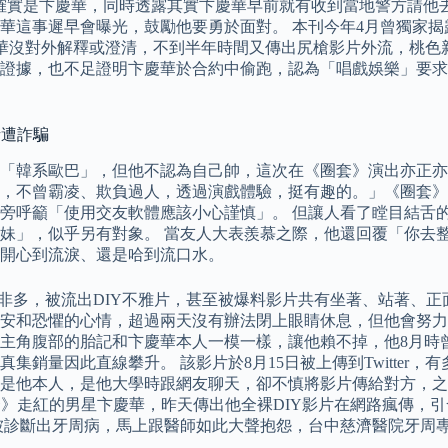
主角確實是卞慶華，同時透露其實卞慶華早前就有收到當地警方請
華這事遲早會曝光，鼓勵他要勇於面對。 本刊今年4月曾獨家
慶華沒對外解釋或澄清，不到半年時間又傳出尻槍影片外流，桃色
證據，也不足證明卞慶華於合約中偷跑，認為「唱戲娛樂」要求
話遭詐騙
「韓系歐巴」，但他不認為自己帥，這次在《圈套》演出亦正亦邪
不曾霸凌、欺負過人，透過演戲體驗，挺有趣的。」《圈套》正在L
旁呼籲「使用交友軟體應該小心謹慎」。 但讓人看了瞠目結舌的
妹」，似乎另有對象。 當友人大表羨慕之際，他還回覆「你去
開心到流淚、還是哈到流口水。
人紅是非多，被流出DIY不雅片，甚至被爆料影片共有坐著、站著
恐懼的心情，超過兩天沒有辦法閉上眼睛休息，但他會努力打起精神，
主角腹部的胎記和卞慶華本人一模一樣，讓他賴不掉，他8月時
銷量因此直線攀升。 該影片於8月15日被上傳到Twitter
是他本人，是他大學時跟網友聊天，卻不慎將影片傳給對方，之
y-圈套》走紅的男星卞慶華，昨天傳出他全裸DIY影片在網路瘋
被診斷出牙周病，馬上跟醫師如此大聲抱怨，台中慈濟醫院牙周