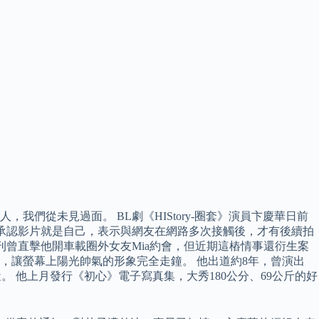
們從未見過面。 BL劇《HIStory-圈套》演員卞慶華日前
也承認影片就是自己，表示與網友在網路多次接觸後，才有後續拍
刊曾直擊他開車載圈外女友Mia約會，但近期這樁情事還衍生案
，讓螢幕上陽光帥氣的形象完全走鐘。 他出道約8年，曾演出
蹤。 他上月發行《初心》電子寫真集，大秀180公分、69公斤的好