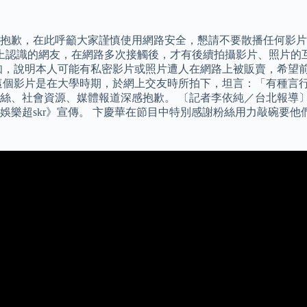
抱歉，在此呼籲大家謹慎使用網路安全，懇請不要散播任何影片
體上認識的網友，在網路多次接觸後，才有後續拍攝影片、照片的
知，說明本人可能有私密影片或照片遭人在網路上被販賣，希望
這個影片是在大學時期，於網上交友時所拍下，坦言：「有種言
社會資源、媒體報道深感抱歉。 〔記者李依純／台北報導〕卞慶華
娛樂超skr》宣傳。 卞慶華在節目中特別感謝粉絲用力敲碗要