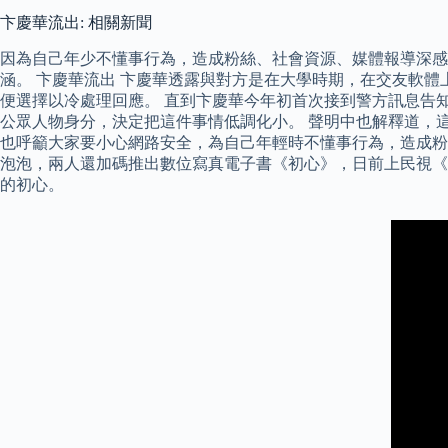
卞慶華流出: 相關新聞
因為自己年少不懂事行為，造成粉絲、社會資源、媒體報導深感
涵。 卞慶華流出 卞慶華透露與對方是在大學時期，在交友軟
便選擇以冷處理回應。 直到卞慶華今年初首次接到警方訊息告
公眾人物身分，決定把這件事情低調化小。 聲明中也解釋道，
也呼籲大家要小心網路安全，為自己年輕時不懂事行為，造成粉絲、
泡泡，兩人還加碼推出數位寫真電子書《初心》，日前上民視《
的初心。