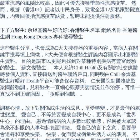
嚴重流感的風險比較高，因此可優先接種季節性流感疫苗。 然
而，根據《香港01》記者以市民身份，致電全港12所私家醫院查
詢，均獲回覆指流感疫苗缺貨，暫時未能提供注射服務。
卞子方醫生: 余煜基醫生好唔好: 香港醫生名單 網絡名冊 香港醫
生網 Hong Kong Doctors 專科搜尋醫生
這些醫生分享，也會成為E大夫搜尋器的重要內容，當病人在關
鍵字搜尋填上病徵，E大夫便會根據醫生評論內容顯示出相關醫
生資料。 目的是讓市民更能夠找到對某種特別疾病有豐富經驗
的醫生。 蘇文傑醫生 … 本人允許Chill Health及有關的社交媒體
轉發個人資料, 直接轉送到醫生聯絡戶口, 同時明白Chill 余煜基
醫生好唔好 Health平台可能會保存資料。 仁安醫院副醫務總監
梁國齡強調，兒科醫生一直細心觀察男嬰情況並作治療，可惜一
直找不到正確病因，「捉唔到個賊」。
調整心情，放下對關係或生活的成見，享受轉變，才是最佳的處
世態度。 愛自己，不等於要變成自我中心，更不是成為「世界
中心」的理由。 患過情緒病的人多數比較敏感，容易被大眾認
為毫不起眼的人事勾起負面情緒。 愛自己的言下之意，是要學
會追尋和享受快樂。 快樂，從而變成衡量生活方式的準則。 不