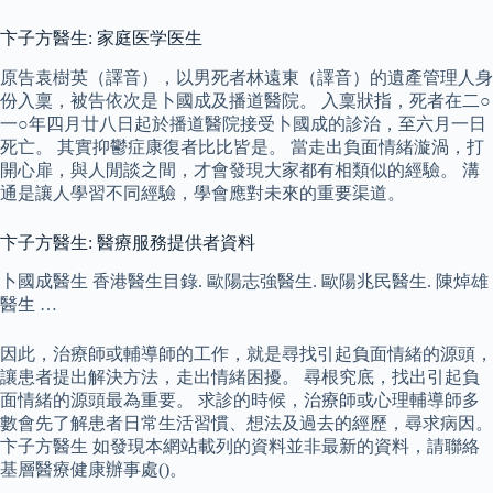
卞子方醫生: 家庭医学医生
原告袁樹英（譯音），以男死者林遠東（譯音）的遺產管理人身
份入稟，被告依次是卜國成及播道醫院。 入稟狀指，死者在二○
一○年四月廿八日起於播道醫院接受卜國成的診治，至六月一日
死亡。 其實抑鬱症康復者比比皆是。 當走出負面情緒漩渦，打
開心扉，與人閒談之間，才會發現大家都有相類似的經驗。 溝
通是讓人學習不同經驗，學會應對未來的重要渠道。
卞子方醫生: 醫療服務提供者資料
卜國成醫生 香港醫生目錄. 歐陽志強醫生. 歐陽兆民醫生. 陳焯雄
醫生 …
因此，治療師或輔導師的工作，就是尋找引起負面情緒的源頭，
讓患者提出解決方法，走出情緒困擾。 尋根究底，找出引起負
面情緒的源頭最為重要。 求診的時候，治療師或心理輔導師多
數會先了解患者日常生活習慣、想法及過去的經歷，尋求病因。
卞子方醫生 如發現本網站載列的資料並非最新的資料，請聯絡
基層醫療健康辦事處()。