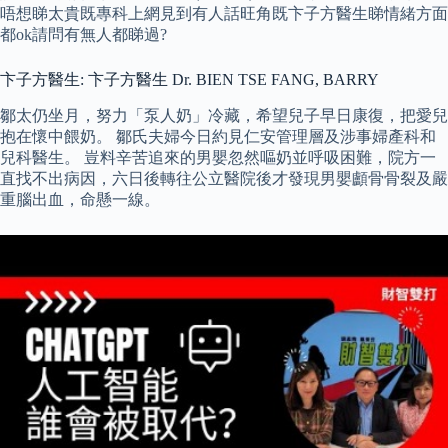
唔想睇太貴既專科上網見到有人話旺角既卞子方醫生睇情緒方面
都ok請問有無人都睇過?
卞子方醫生: 卞子方醫生 Dr. BIEN TSE FANG, BARRY
鄒太仍坐月，努力「泵人奶」冷藏，希望兒子早日康復，把愛兒
抱在懷中餵奶。 鄒氏夫婦今日約見仁安管理層及涉事婦產科和
兒科醫生。 豈料辛苦追來的男嬰忽然嘔奶並呼吸困難，院方一
直找不出病因，六日後轉往公立醫院後才發現男嬰顱骨骨裂及嚴
重腦出血，命懸一線。