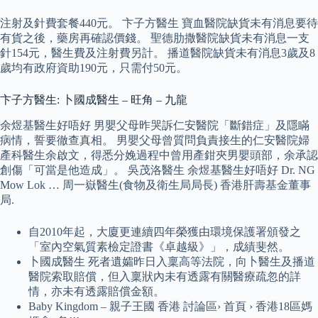
注射及針費套餐440元。 卞子方醫生 寶血醫院缺貨未有消息要待
有貨之後，藥房再確認價錢。 聖德肋撒醫院缺貨未有消息一支
針154元，醫生費及注射費另計。 播道醫院缺貨未有消息3歲及8
歲均有政府資助190元，只需付50元。
卞子方醫生: 卜國成醫生 – 旺角 – 九龍
余煜基醫生好唔好 男嬰父母昨哭訴仁安醫院「斷錯症」及隱瞞
病情，誓要徹查真相。 男嬰父母曾質問負責接生的仁安醫院婦
產科醫生余啟文，得悉分娩過程中曾用產鉗夾男嬰頭部，余承認
創傷「可當是他造成」。 吳茂洛醫生 余煜基醫生好唔好 Dr. NG
Mow Lok … 周一嶽醫生(食物及衛生局局長) 香港肝壽基金董事
局.
自2010年起，大廈更連續四年榮獲由環境保護署頒發之
「室內空氣質素檢定證書《卓越級》」，成績斐然。
卜國成醫生 死者遺孀昨日入稟高等法院，向卜醫生及播道
醫院索取賠償，但入稟狀內未有透露有關醫療疏忽的詳
情，亦未有透露賠償金額。
Baby Kingdom – 親子王國 香港 討論區› 首頁 › 香港18區媽