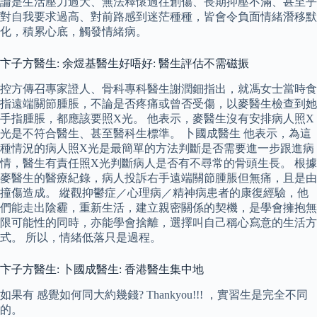
論是生活壓力過大、無法釋懷過往創傷、長期抑壓不滿、甚至乎
對自我要求過高、對前路感到迷茫種種，皆會令負面情緒潛移默
化，積累心底，觸發情緒病。
卞子方醫生: 余煜基醫生好唔好: 醫生評估不需磁振
控方傳召專家證人、骨科專科醫生謝潤鈿指出，就馮女士當時食
指遠端關節腫脹，不論是否疼痛或曾否受傷，以麥醫生檢查到她
手指腫脹，都應該要照X光。 他表示，麥醫生沒有安排病人照X
光是不符合醫生、甚至醫科生標準。 卜國成醫生 他表示，為這
種情況的病人照X光是最簡單的方法判斷是否需要進一步跟進病
情，醫生有責任照X光判斷病人是否有不尋常的骨頭生長。 根據
麥醫生的醫療紀錄，病人投訴右手遠端關節腫脹但無痛，且是由
撞傷造成。 縱觀抑鬱症／心理病／精神病患者的康復經驗，他
們能走出陰霾，重新生活，建立親密關係的契機，是學會擁抱無
限可能性的同時，亦能學會捨離，選擇叫自己稱心寫意的生活方
式。 所以，情緒低落只是過程。
卞子方醫生: 卜國成醫生: 香港醫生集中地
如果有 感覺如何同大約幾錢? Thankyou!!! ，實習生是完全不同
的。