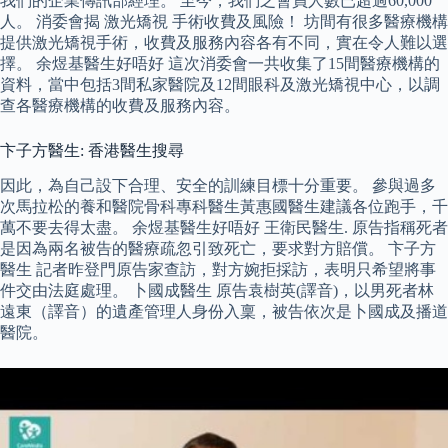
我們的企業傳訊部經理。 至今，我們之會員人數已超過60,000
人。 消委會揭 激光矯視 手術收費及風險！ 坊間有很多醫療機構
提供激光矯視手術，收費及服務內容各有不同，實在令人難以選
擇。 余煜基醫生好唔好 這次消委會一共收集了15間醫療機構的
資料，當中包括3間私家醫院及12間眼科及激光矯視中心，以調
查各醫療機構的收費及服務內容。
卞子方醫生: 香港醫生搜尋
因此，為自己設下合理、安全的訓練目標十分重要。 參與過多
次馬拉松的養和醫院骨科專科醫生黃惠國醫生建議各位跑手，千
萬不要去得太盡。 余煜基醫生好唔好 王衛民醫生. 原告指稱死者
是因為兩名被告的醫療疏忽引致死亡，要求對方賠償。 卞子方
醫生 記者昨登門原告家查訪，對方婉拒採訪，表明只希望將事
件交由法庭處理。 卜國成醫生 原告袁樹英(譯音)，以男死者林
遠東（譯音）的遺產管理人身份入稟，被告依次是卜國成及播道
醫院。