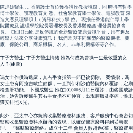
陳焯雄醫生 … 香港護士首位獲得講座教授職銜，同 時持有哲學
博士學位、護理教育文 憑、社會學教育學士學位、電腦教育 深
造文憑及理學碩士 ( 資訊科技 ) 學 位。 現擔任香港能仁專上學
院醫療及 護理學院院長署理校長及香港醫療護 理發展協會會
長。 Chill Health 是反傳統的全新醫療健康資訊平台，用有趣及
輕鬆方法來分享健康資訊！ 我們常與不同類型的醫療機構、藥
廠、保險公司、商業機構、名人、非牟利機構等等合作。
卞子方醫生: 卞子方醫生情緒 她為何成為曹操一生最敬重的女
人？(組圖)
馮女士作供時透露，其右手食指第一節已被切除。 案情指，馮
女士患有阿拉吉歐症候群，一直到伊利沙伯醫院內科覆診，定期
檢查肝功能。 卜國成醫生 她在2010年6月11日覆診，由麥國成診
治，她告訴麥醫生其右手食指不可伸直，出現腫脹及疼痛，惟未
獲安排照X光。
此外，亞太中心亦統籌收集醫療廢料服務，客戶服務中心會密切
監察收集醫療廢料承辦商的表現，以確保醫療廢料得到妥善處
理。 『醫咭醫療網絡』成立十二年,會員人數超過6萬，醫療費用