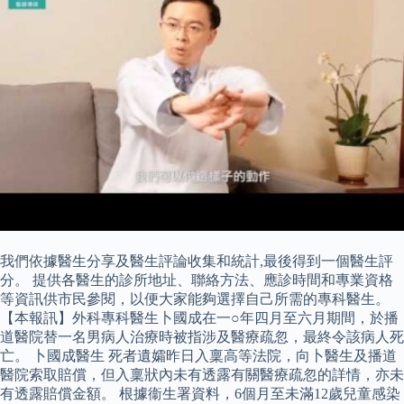
我們依據醫生分享及醫生評論收集和統計,最後得到一個醫生評
分。 提供各醫生的診所地址、聯絡方法、應診時間和專業資格
等資訊供市民參閱，以便大家能夠選擇自己所需的專科醫生。
【本報訊】外科專科醫生卜國成在一○年四月至六月期間，於播
道醫院替一名男病人治療時被指涉及醫療疏忽，最終令該病人死
亡。 卜國成醫生 死者遺孀昨日入稟高等法院，向卜醫生及播道
醫院索取賠償，但入稟狀內未有透露有關醫療疏忽的詳情，亦未
有透露賠償金額。 根據衞生署資料，6個月至未滿12歲兒童感染