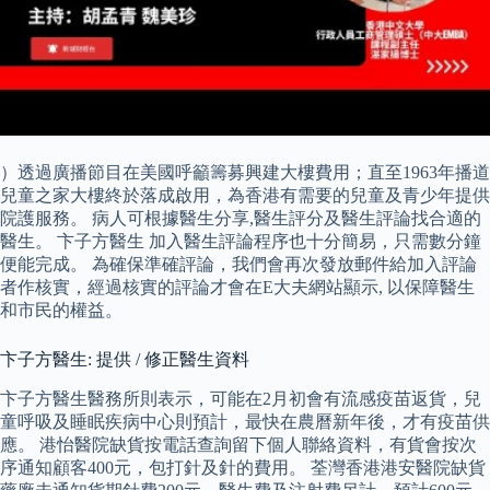
）透過廣播節目在美國呼籲籌募興建大樓費用；直至1963年播道
兒童之家大樓終於落成啟用，為香港有需要的兒童及青少年提供
院護服務。 病人可根據醫生分享,醫生評分及醫生評論找合適的
醫生。 卞子方醫生 加入醫生評論程序也十分簡易，只需數分鐘
便能完成。 為確保準確評論，我們會再次發放郵件給加入評論
者作核實，經過核實的評論才會在E大夫網站顯示, 以保障醫生
和市民的權益。
卞子方醫生: 提供 / 修正醫生資料
卞子方醫生醫務所則表示，可能在2月初會有流感疫苗返貨，兒
童呼吸及睡眠疾病中心則預計，最快在農曆新年後，才有疫苗供
應。 港怡醫院缺貨按電話查詢留下個人聯絡資料，有貨會按次
序通知顧客400元，包打針及針的費用。 荃灣香港港安醫院缺貨