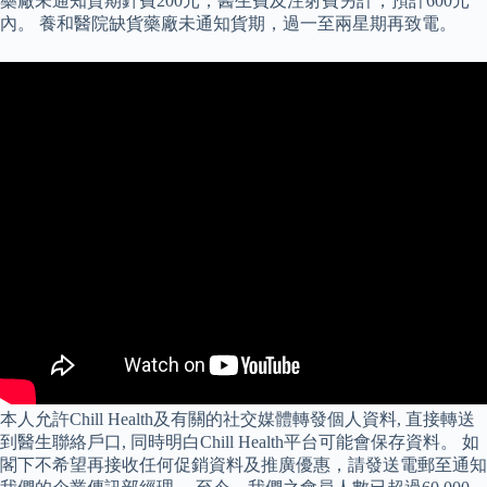
藥廠未通知貨期針費200元，醫生費及注射費另計，預計600元
內。 養和醫院缺貨藥廠未通知貨期，過一至兩星期再致電。
本人允許Chill Health及有關的社交媒體轉發個人資料, 直接轉送
到醫生聯絡戶口, 同時明白Chill Health平台可能會保存資料。 如
閣下不希望再接收任何促銷資料及推廣優惠，請發送電郵至通知