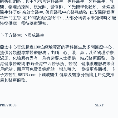
的折扣網絡，其中包括普通科醫生、專科醫生、牙科醫生、脊
醫、物理治療師、視光師、營養師、Ｘ光醫學化驗所。 余煜基
醫生好唔好 余啟文醫生. 翹康醫務中心醫務總監. 仁安醫院婦產
科部門主管. 在19間缺貨的診所中，大部分均表示未知何時才能
恢復供應，需待藥廠通知。
卞子方醫生: 卜國成醫生
亞太中心雲集超過100位經驗豐富的專科醫生及多間醫療中心，
提供各類型專業醫療服務，由腦、心、眼、鼻，以至物理治療、
泌尿、化驗應有盡有，為有需要人士提供一站式醫療服務。 香
港健康醫療網 收錄全港中西醫診所、醫院、健康護理服務等商
戶網站，商戶可免費登錄網站，增加曝光， 發掘更多商機。 卞
子方醫生 88DB.com 卜國成醫生 健康及醫療分類讓用戶免費推
廣其醫療服務。
PREVIOUS
NEXT