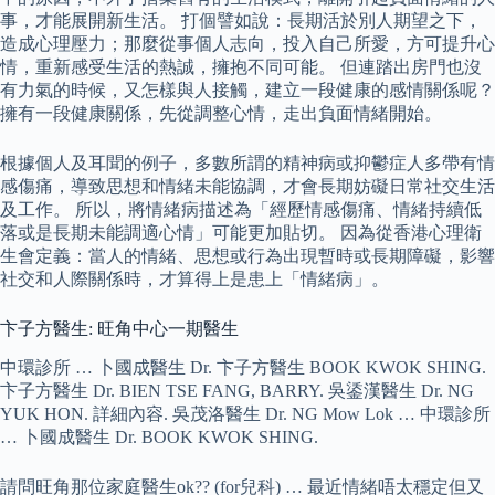
事，才能展開新生活。 打個譬如說：長期活於別人期望之下，
造成心理壓力；那麼從事個人志向，投入自己所愛，方可提升心
情，重新感受生活的熱誠，擁抱不同可能。 但連踏出房門也沒
有力氣的時候，又怎樣與人接觸，建立一段健康的感情關係呢？
擁有一段健康關係，先從調整心情，走出負面情緒開始。
根據個人及耳聞的例子，多數所謂的精神病或抑鬱症人多帶有情
感傷痛，導致思想和情緒未能協調，才會長期妨礙日常社交生活
及工作。 所以，將情緒病描述為「經歷情感傷痛、情緒持續低
落或是長期未能調適心情」可能更加貼切。 因為從香港心理衛
生會定義：當人的情緒、思想或行為出現暫時或長期障礙，影響
社交和人際關係時，才算得上是患上「情緒病」。
卞子方醫生: 旺角中心一期醫生
中環診所 … 卜國成醫生 Dr. 卞子方醫生 BOOK KWOK SHING.
卞子方醫生 Dr. BIEN TSE FANG, BARRY. 吳鋈漢醫生 Dr. NG
YUK HON. 詳細內容. 吳茂洛醫生 Dr. NG Mow Lok … 中環診所
… 卜國成醫生 Dr. BOOK KWOK SHING.
請問旺角那位家庭醫生ok?? (for兒科) … 最近情緒唔太穩定但又