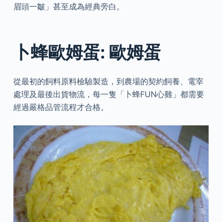
眉頭一皺」甚至成為經典旁白。
卜蜂歐姆蛋: 歐姆蛋
從最初的飼料原料檢驗製造，到農場的契約飼養、電宰
處理及最後出貨物流，每一隻「卜蜂FUN心雞」都需要
經過嚴格品管流程才合格。