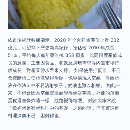
依市場統計數據顯示，2020 年全台雞蛋產值上看 232
億元，可望寫下歷史新高紀錄，預估較 2010 年成長
51％，平均每人每年要吃掉 353 顆蛋；此高幅度產值成
長的意義，主要因食品、餐飲及烘焙需求等內需市場持
續成長，對產業需求帶來支撐。 如果使用打蛋器，不但
會攪斷蛋白使蛋液變得滑順，也容易混入空氣，導致蛋
液在作法5 中不易沾附筷子，奶油也難以相融。 如此一
來，不但會因為空氣膨脹而變得像舒芙蕾，外側的薄煎
蛋皮還會像炸過一樣，紋路變得粗硬。 雖然大家常說
「歐姆蛋是雞蛋料理中的基礎」之類的話，但其實這道
料理深奧不已，困難得很。