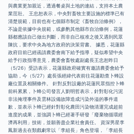
與農業更加親近，透過餐桌與土地的連結，支持本土農
業茁壯。 王忠恕表示，中央對畜牧主要設施的標準已有
清楚規範，目前也有七個縣市制定《畜牧自治條例》，
不論是依據中央規範，或參酌其他縣市自治條例，花蓮
縣都應該自己做出判斷，而非自己核准之後又遇到民眾
陳抗，要求中央為地方政府的決策背書。 據悉，花蓮縣
政府目前已經函請農委會南下給予指導，疑似希望中央
給予行政指導意見，農委會畜牧處副處長王忠恕昨日
（5/26）受訪表示，花蓮縣政府確實有邀請農委會給予
協助，今（5/27）處長張經緯代表前往花蓮勘查卜蜂設
廠位置及相關條件。 針對反對設廠的花蓮民眾指控卜蜂
前科累累，卜蜂公司發言人劉明哲表示，針對彰化污泥
非法掩埋事件及雲林設備故障造成污染外溢的事件道
歉，並表示卜蜂已經針對彰化農田污染物清運完成超前
進度的成果，並強調卜蜂已經著手研發「廢棄物循環經
濟再利用」技術，並願善盡企業社會責任。 資深男星李
鳳新過去在類戲劇常以「李組長」角色登場，「李組長