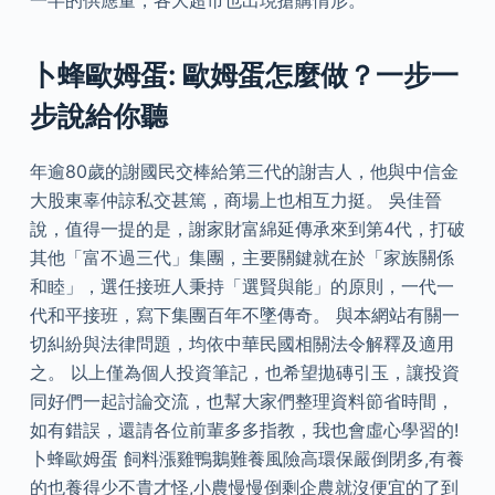
卜蜂歐姆蛋: 歐姆蛋怎麼做？一步一
步說給你聽
年逾80歲的謝國民交棒給第三代的謝吉人，他與中信金
大股東辜仲諒私交甚篤，商場上也相互力挺。 吳佳晉
說，值得一提的是，謝家財富綿延傳承來到第4代，打破
其他「富不過三代」集團，主要關鍵就在於「家族關係
和睦」，選任接班人秉持「選賢與能」的原則，一代一
代和平接班，寫下集團百年不墜傳奇。 與本網站有關一
切糾紛與法律問題，均依中華民國相關法令解釋及適用
之。 以上僅為個人投資筆記，也希望拋磚引玉，讓投資
同好們一起討論交流，也幫大家們整理資料節省時間，
如有錯誤，還請各位前輩多多指教，我也會虛心學習的!
卜蜂歐姆蛋 飼料漲雞鴨鵝難養風險高環保嚴倒閉多,有養
的也養得少不貴才怪,小農慢慢倒剩企農就沒便宜的了到