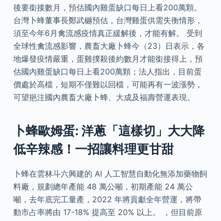
後要銜接數月，預估國內雞蛋缺口每日上看200萬顆。
台灣卜蜂董事長鄭武樾預估，台灣雞蛋供需失衡情形，
須至今年6月禽流感疫情真正緩解後，才能有解。 受到
全球性禽流感影響，農畜大廠卜蜂今（23）日表示，各
地爆發疫情嚴重，蛋雞撲殺後約數月才能銜接得上，預
估國內雞蛋缺口每日上看200萬顆；法人指出，目前蛋
價處於高檔，短期不僅難以回檔，可能再有一波漲勢，
可望挹注國內農畜大廠卜蜂、大成及福壽營運表現。
卜蜂歐姆蛋: 洋蔥「這樣切」大大降
低辛辣感！一招讓料理更甘甜
卜蜂在雲林斗六興建的 AI 人工智慧自動化無添加藥物飼
料廠，規劃總年產能 48 萬公噸，初期產能 24 萬公
噸，去年底完工量產，2022 年將貢獻全年營運，將帶
動市占率將由 17-18% 提高至 20% 以上。 ，但目前原