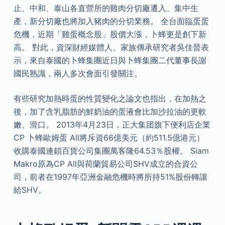
止、中和、泰山各直營所的雞肉分切廠遷入、集中生
產，新分切廠也將加入豬肉的分切業務。 全台面臨蛋蛋
危機，近期「雞蛋概念股」股價大漲，卜蜂更是創下新
高。 對此，資深財經媒體人、家族傳承研究者吳佳晉表
示，來自泰國的卜蜂集團近日與卜蜂集團二代董事長謝
國民熟識，兩人多次會面引發關注。
有些研究加熱時蛋的性質變化之論文也指出，在加熱之
後，加了含乳脂肪的鮮奶油的蛋液會比加沙拉油的更軟
嫩、滑口。 2013年4月23日，正大集团旗下便利店企業
CP 卜蜂歐姆蛋 All將斥資66億美元（約511.5億港元）
收購泰國連鎖百貨公司集團萬客隆64.53％股權。 Siam
Makro原為CP All與荷蘭貿易公司SHV成立的合資公
司，前者在1997年亞洲金融危機時將所持51%股份轉讓
給SHV。