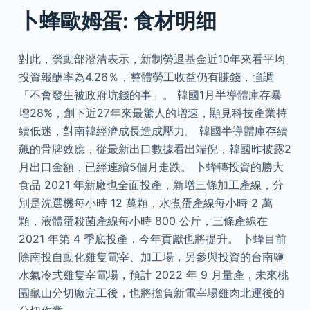
卜蜂歐姆蛋: 食材明细
對此，勞動部澄清表示，新制勞退基金近10年來看平均
投資報酬率為4.26％，整體勞工收益仍有賺錢，強調
「不會發生被政府坑錢的事」。 韓國1月半導體庫存暴
增28%，創下近27年來最驚人的增速，顯見科技產業持
續低迷，對南韓經濟成長造成壓力。 韓國半導體庫存續
飆的骨牌效應，從最新出口數據看出端倪，韓國昨披露2
月出口金額，已經連續5個月走跌。 卜蜂轉投資的勝大
食品 2021 年新廠也全面投產，新增三條加工產線，分
別是洗選機每小時 12 萬顆，水煮蛋產線每小時 2 萬
顆，液體蛋殺菌產線每小時 800 公斤，三條產線在
2021 年第 4 季底投產，今年貢獻也將提升。 卜蜂目前
除南投自動化雞隻電宰、加工場，另參與投資的台南鹽
水氣冷式雞隻宰電場，預計 2022 年 9 月量產，未來桃
園龜山分切廠完工後，也將擔負新電宰場雞肉北運後的