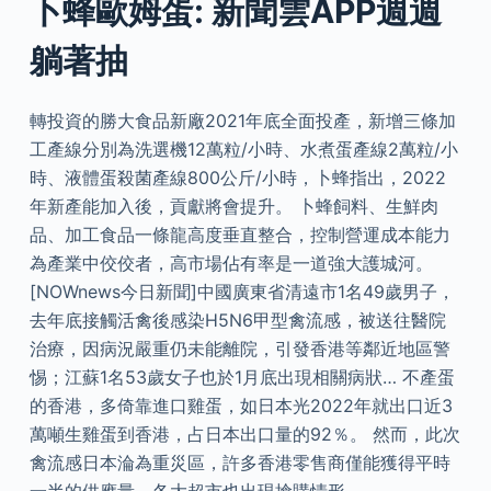
卜蜂歐姆蛋: 新聞雲APP週週
躺著抽
轉投資的勝大食品新廠2021年底全面投產，新增三條加
工產線分別為洗選機12萬粒/小時、水煮蛋產線2萬粒/小
時、液體蛋殺菌產線800公斤/小時，卜蜂指出，2022
年新產能加入後，貢獻將會提升。 卜蜂飼料、生鮮肉
品、加工食品一條龍高度垂直整合，控制營運成本能力
為產業中佼佼者，高市場佔有率是一道強大護城河。
[NOWnews今日新聞]中國廣東省清遠市1名49歲男子，
去年底接觸活禽後感染H5N6甲型禽流感，被送往醫院
治療，因病況嚴重仍未能離院，引發香港等鄰近地區警
惕；江蘇1名53歲女子也於1月底出現相關病狀… 不產蛋
的香港，多倚靠進口雞蛋，如日本光2022年就出口近3
萬噸生雞蛋到香港，占日本出口量的92％。 然而，此次
禽流感日本淪為重災區，許多香港零售商僅能獲得平時
一半的供應量，各大超市也出現搶購情形。