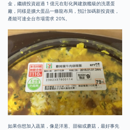
金，繼續投資超過 1 億元在彰化興建旗艦級的洗選蛋
廠，同樣是擴大蛋品一條龍布局，預計加碼新投資後，
產能可達全台市場需求 20%。
如果你想加入蔬菜，像是洋葱、甜椒或蘑菇，最好事先