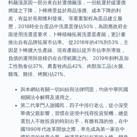
料飆漲原因一部分來自於運價飆漲，一但航運舒緩運價
將隨之下降，卜蜂將受益於商品漲價、成本下降的利
差，有益於長期獲利發展。 等重重製程為蛋品建立履
歷，2018時全台蛋品中洗選蛋僅佔50%，為因應政府全
面使用洗選蛋要求，卜蜂積極拓展洗選蛋產能，更計畫
推出自有品牌拓展市佔率。 從2016年的41%到53%，主
因是卜蜂擴大生產線、現有產能以提升市佔率所導致，
負債的運用與規模仍在合理範圍之內。 2019年飼料及加
工性熟食佔37%、農畜牧肉品42%、肉類加工品(火腿、
雞塊、雞排、烤雞)佔21%。
與本網站有關一切糾紛與法律問題，均依中華民國
相關法令解釋及適用之。
第二代掌門人謝國民，四子中排行老么，從小深受
華僑父親影響，習慣在逆境中找尋投資契機，總是
選別人不敢投資的時刻出手，有膽有識的他，在中
國1990年代改革開放之際，率先成為第一家在中
國投資的外商企業，他讓菜籽行起家的卜蜂，變身