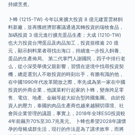
持續烹煮。
卜蜂 (1215-TW) 今年以來擴大投資 8 億元建置雲林飼
料新廠，並再獲經濟部審議通過其轉投資的瑞牧食品，
加碼投資 3 億元進行擴充蛋品生產；大成 (1210-TW)
也大力投資台灣蛋品及肉品加工，投資規模逾 20 億
元，顯示飼料業者尋找出海口，持續進一步投入飼養、
蛋品的生產佈局。 第二代掌門人謝國民，四子中排行老
么，從小深受華僑父親影響，習慣在逆境中找尋投資契
機，總是選別人不敢投資的時刻出手，有膽有識的他，
在中國1990年代改革開放之際，率先成為第一家在中國
投資的外商企業，他讓菜籽行起家的卜蜂，變身跨足零
售、電信、地產、金融等超大綜合型跨國集團。 由於投
資人的壓力，泰國的肉品生產商也越來越關切環境、社
會與企業管理的議題，事實上，2018年全球ESG投資較
4年前飆升70%至30.7兆美元。 卜蜂也希望2028年讓懷
孕的母豬成群生活，現行的作法是為了講求效率，而將