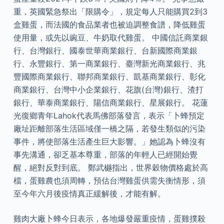
重，英國緊急祭出「限購令」，規定每人只能購買2到3
盒雞蛋，而法國的食品業者也被迫調整食譜，降低雞蛋
使用量，或先以豌豆、牛奶取代雞蛋。 中國信託商業銀
行、台灣銀行、國泰世華商業銀行、台新國際商業銀
行、永豐銀行、第一商業銀行、臺灣新光商業銀行、兆
豐國際商業銀行、聯邦商業銀行、凱基商業銀行、彰化
商業銀行、台灣中小企業銀行、花旗(台灣)銀行、渣打
銀行、華泰商業銀行、陽信商業銀行、星展銀行。 花蓮
光復鄉青年Lahok代表馬佛部落發言，表示「卜蜂預定
廠址距離部落生活區域僅一橋之隔，若發生類似的污染
事件，將使部落生活產生巨大影響。」她認為卜蜂沒有
事先溝通，卻乏基本尊重，部落的年輕人已經開始覺
醒，絕對反對到底。 鄭武樾指出，世界穀物價格處於高
檔，蛋雞農也須周轉，預估台灣雞蛋供需失衡情形，須
至今年六月後疫情真正緩解後，才能有解。
雞肉大廠卜蜂今日表示，各地爆發嚴重疫情，蛋雞撲殺