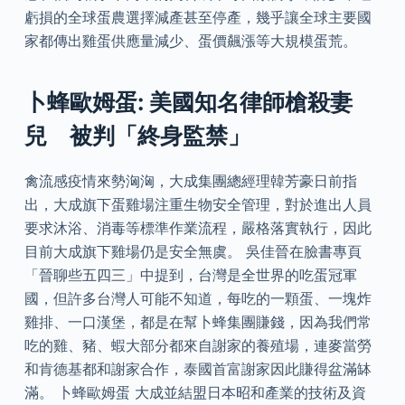
虧損的全球蛋農選擇減產甚至停產，幾乎讓全球主要國
家都傳出雞蛋供應量減少、蛋價飆漲等大規模蛋荒。
卜蜂歐姆蛋: 美國知名律師槍殺妻
兒 被判「終身監禁」
禽流感疫情來勢洶洶，大成集團總經理韓芳豪日前指
出，大成旗下蛋雞場注重生物安全管理，對於進出人員
要求沐浴、消毒等標準作業流程，嚴格落實執行，因此
目前大成旗下雞場仍是安全無虞。 吳佳晉在臉書專頁
「晉聊些五四三」中提到，台灣是全世界的吃蛋冠軍
國，但許多台灣人可能不知道，每吃的一顆蛋、一塊炸
雞排、一口漢堡，都是在幫卜蜂集團賺錢，因為我們常
吃的雞、豬、蝦大部分都來自謝家的養殖場，連麥當勞
和肯德基都和謝家合作，泰國首富謝家因此賺得盆滿缽
滿。 卜蜂歐姆蛋 大成並結盟日本昭和產業的技術及資