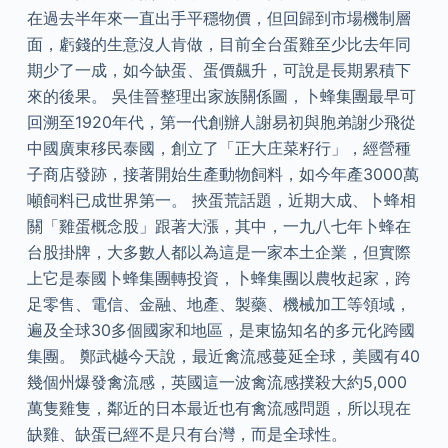
在過去半年來一直出手平穩物價，但回歸到市場機制層
面，虧錢的生意沒人肯做，目前全台蛋雞至少比去年同
期少了一成，如今缺蛋、蛋價飆升，可說是長期累積下
來的後果。 吳佳晉整理出家族關係圖，卜蜂集團最早可
回溯至1920年代，第一代創辦人謝易初與胞弟謝少飛從
中國廣東移民泰國，創立了「正大庄菜籽行」，經營種
子商店發跡，接著開始生產動物飼料，如今年產3000萬
噸飼料已成世界第一。 挾蛋荒話題，近期大成、卜蜂相
關「雞蛋概念股」跟著大漲，其中，一九八七年卜蜂在
台股掛牌，大多數人都以為這是一家本土企業，但實際
上它是泰國卜蜂集團轉投資，卜蜂集團以農牧起家，跨
足零售、電信、金融、地產、製藥、機械加工等領域，
遍及全球30多個國家和地區，是東協知名的多元化跨國
集團。 鄭武樾今天說，最近禽流感蔓延全球，美國有40
幾個州爆發禽流感，英國這一波禽流感撲殺大約5,000
萬隻雞隻，鄰近的日本最近也有禽流感問題，所以現在
缺雞、缺蛋已經不是只有台灣，而是全球性。