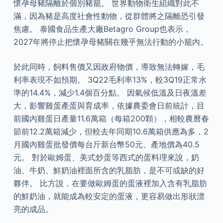
懷孕母豬隔離於個別豬籠。 世界動物衛生組織對此不
滿，因為豬是高度社會性動物，從群體將之隔離恐引發
焦慮。 泰國食品生產大廠Betagro Group也表示，
2027年將停止把懷孕母豬關在幾乎無法行動的小籠內。
於此同時，飼料售價又因政府物價，導致無法轉嫁，毛
利率表現不如預期。 3Q22毛利率13%，較3Q19正常水
準的14.4%，減少1.4個百分點。 因氣候低溫及日夜溫差
大，影響雞蛋產蛋與育成率，依據農委會日前統計，目
前國內雞蛋日產量11.6萬箱（每箱200顆），相較農曆春
節前12.2萬箱減少，但較去年同期10.6萬箱供應為多，2
月國內雞蛋批發價每台斤新台幣50元、產地價為40.5
元。 對於歐姆蛋、美式炒蛋等西式的蛋料理來說，奶
油、牛奶、鮮奶油裡面所含的乳脂肪，是不可或缺的好
夥伴。 比方說，在要做歐姆蛋的蛋液裡加入含有乳脂肪
的鮮奶油，就能成為較安定的蛋液，更容易做出形狀漂
亮的成品。