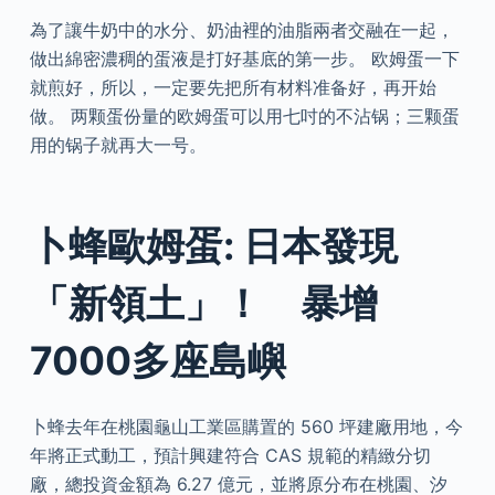
為了讓牛奶中的水分、奶油裡的油脂兩者交融在一起，
做出綿密濃稠的蛋液是打好基底的第一步。 欧姆蛋一下
就煎好，所以，一定要先把所有材料准备好，再开始
做。 两颗蛋份量的欧姆蛋可以用七吋的不沾锅；三颗蛋
用的锅子就再大一号。
卜蜂歐姆蛋: 日本發現
「新領土」！ 暴增
7000多座島嶼
卜蜂去年在桃園龜山工業區購置的 560 坪建廠用地，今
年將正式動工，預計興建符合 CAS 規範的精緻分切
廠，總投資金額為 6.27 億元，並將原分布在桃園、汐