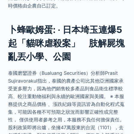
時價格由企農自己訂定。
卜蜂歐姆蛋: ‧ 日本埼玉連爆5
起「貓咪虐殺案」 肢解屍塊
亂丟小學、公園
泰國磨鑾證券（Bualuang Securities）分析師Prasit
Sujiravorakul指出，泰國的農產公司比其他亞洲國家承
受更多壓力，因為他們銷售較多產品到食品衛生標準較
高、較注重動物福利與永續的歐洲國家與美國。 ※ 本服
務提供之商品價格 、漲跌紀錄等資訊皆為自動化程式蒐
集，可能因各種不可預期之狀況而影響正確性或完整
性， 僅供使用者參考之用，本服務不負任何擔保責任。
股利政策即將出爐，坐擁47萬股東的台泥（1101），去