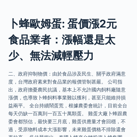
卜蜂歐姆蛋: 蛋價漲2元
食品業者：漲幅還是太
少、無法減輕壓力
二、政府抑制物價：由於食品涉及民生、關乎政府滿意
度，台灣政府素來對食品業的報價管制甚嚴。 公司指
出，政府擔憂農民抗議，基本上不允許國內飼料廠隨意
漲價，也導致卜蜂飼料事業難以獲利，甚至只能維持損
益兩平。 全台持續鬧蛋荒，根據農委會統計，目前全台
每天仍缺一百萬到一百五十萬顆蛋。 雞蛋大廠卜蜂跟農
委會都預估，最快要三月底，雞蛋供應量才會回穩，不
過，受原物料成本大漲影響，未來雞蛋價格不排除還會