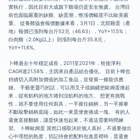
實執行，因此目前大成旗下雞場仍是安全無虞。 台灣目
前也面臨嚴重的缺雞、缺蛋潮，惟漲價幅度不比歐美嚴
重。 從養雞協會報價數據來看，3月1日，北部雞蛋（產
地）報價已漲到每台斤52元（46.63），YoY+11.5%；
白肉雞（2.0Kg以上）則漲到每台斤35.8元，
YoY+11.6%。
卜蜂過去十年穩定成長，2011至2021年，稅後淨利
CAGR達21.58%，主因來自產品組合優化。 目前卜蜂也
持續切入高附加價值的加工食品，並發展一條龍供應
鏈。 手藝更靈巧的話，可以用叉子或鍋鏟把歐姆蛋捲起
來，從有餡料的地方捲到沒餡料的地方。 想更有挑戰
性，就不要使用任何廚具，一手握住鍋柄，另一手握拳
不斷敲擊鍋柄底端，如此一來蛋便會捲成一塊。 有的人
還會直接翻鍋，讓蛋快速包起來，不過這需要時間練
習。 卜蜂歐姆蛋 當然口感取決於個人喜好，不過要做出
心中理想的熟度，切記待會把配料包進蛋裡時，蛋還會