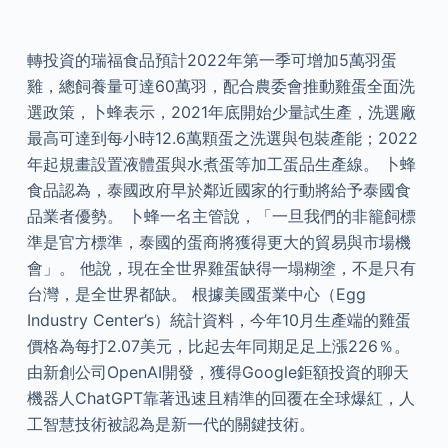
轉投資的瑞福食品預計2022年第一季可增加5萬羽蛋
雞，總飼養量可達60萬羽，配合農委會推動雞蛋全面洗
選政策，卜蜂表示，2021年底開始少量試生產，洗選廠
最高可達到每小時12.6萬顆蛋之洗選與包裝產能；2022
年起規畫設置液體蛋與水煮蛋等加工蛋品生產線。 卜蜂
食品認為，泰國政府早於鄰近國家的行動將給予泰國食
品業者優勢。 卜蜂一名主管說，「一旦我們的非籠飼標
準是官方標準，泰國的蛋商將獲得更大的貿易與市場機
會」。 他說，現在全世界雞蛋缺得一塌糊塗，不是只有
台灣，是全世界都缺。 根據美國蛋業中心（Egg
Industry Center’s）統計資料，今年10月生產端的雞蛋
價格為每打2.07美元，比起去年同期足足上漲226％。
由新創公司OpenAI開發，獲得Google鉅額投資的聊天
機器人ChatGPT靠著迅速且精準的回覆在全球爆紅，人
工智慧技術被認為是新一代的關鍵技術。