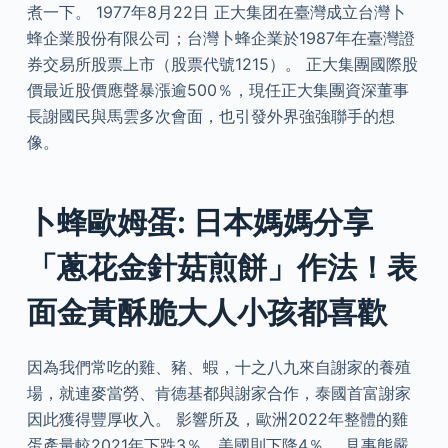
煮一下。 1977年8月22日 正大集团在臺灣成立台灣卜
蜂企業股份有限公司；台灣卜蜂企業於1987年在臺灣證
券交易所股票上市（股票代號1215）。 正大集團國際股
價最近股價應聲暴漲逾500％，現任正大集團資深董事
長謝國民與馬雲多次會面，也引發外界強強聯手的想
像。
卜蜂歐姆蛋: 日本媽媽分享
「蔥花金針菇煎餅」作法！表
面金黃酥脆大人小孩都喜歡
因為我們常吃的雞、豬、蝦，十之八九來自謝家的養殖
場，就連麥當勞、肯德基都與謝家合作，泰國首富謝家
因此獲得豐厚收入。 影響所及，歐洲2022年整體的雞
蛋產量較2021年下跌3％，美國則下降4％。 見事態嚴