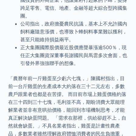
跨足零售、電信、地產、金融等超大綜合型跨國集
團。
公司指出，政府擔憂農民抗議，基本上不允許國內
飼料廠隨意漲價，也導致卜蜂飼料事業難以獲利，
甚至只能維持損益兩平。
正大集團國際股價最近股價應聲暴漲逾500％，現
任正大集團資深董事長謝國民與馬雲多次會面，也
引發外界強強聯手的想像。
「農曆年前一斤雞蛋至少虧六七塊，」陳國村指出，目
前一台斤雞蛋的生產成本大約落在三十二元左右，多數
農戶跟業者也都是在苦撐。 而目前市場上雞蛋價格約落
在三十四到三十七塊，毛利並不高，期盼消費大眾能理
解業者並非有意哄抬價格，能回到市場機制思考，才能
真正解決缺蛋問題。 「需求在那裡，供給卻趕不上，自
然就會缺蛋。」不具名業者指出，雞蛋是計畫性農產
品，多數業者雖然理解政府體恤消費者的民生負擔重，