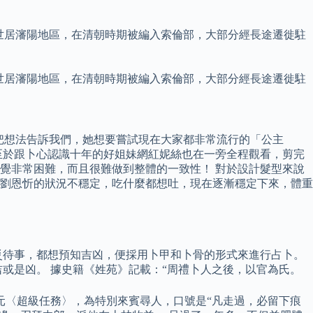
世居瀋陽地區，在清朝時期被編入索倫部，大部分經長途遷徙駐
世居瀋陽地區，在清朝時期被編入索倫部，大部分經長途遷徙駐
有把想法告訴我們，她想要嘗試現在大家都非常流行的「公主
至於跟卜心認識十年的好姐妹網紅妮絲也在一旁全程觀看，剪完
覺非常困難，而且很難做到整體的一致性！ 對於設計髮型來說
始劉恩忻的狀況不穩定，吃什麼都想吐，現在逐漸穩定下來，體重
災待事，都想預知吉凶，便採用卜甲和卜骨的形式來進行占卜。
或是凶。 據史籍《姓苑》記載：“周禮卜人之後，以官為氏。
元〈超級任務〉，為特別來賓尋人，口號是“凡走過，必留下痕