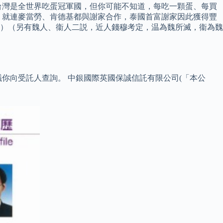
，台灣是全世界吃蛋冠軍國，但你可能不知道，每吃一顆蛋、每買
，就連麥當勞、肯德基都與謝家合作，泰國首富謝家因此獲得豐
温縣）（另有魏人、衞人二説，近人錢穆考定，温為魏所滅，衞為魏
你向受託人查詢。 中銀國際英國保誠信託有限公司(「本公