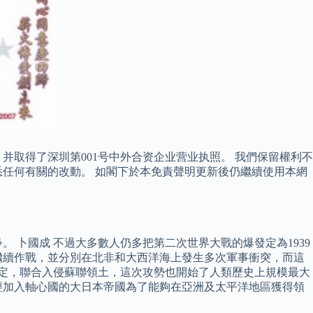
并取得了深圳第001号中外合资企业营业执照。 我們保留權利不
任何有關的改動。 如閣下於本免責聲明更新後仍繼續使用本網
。 卜國成 不過大多數人仍多把第二次世界大戰的爆發定為1939
繼續作戰，並分別在北非和大西洋海上發生多次軍事衝突，而這
約定，聯合入侵蘇聯領土，這次攻勢也開始了人類歷史上規模最大
已經加入軸心國的大日本帝國為了能夠在亞洲及太平洋地區獲得領