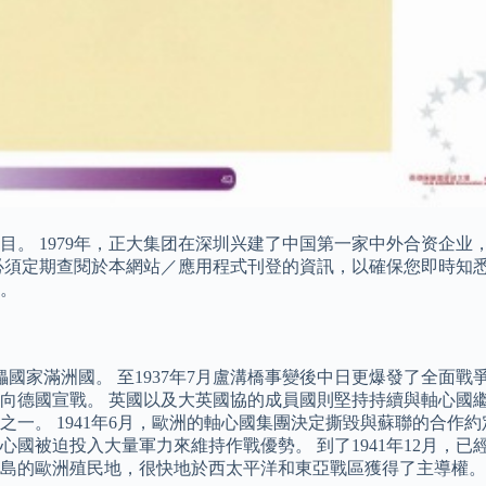
。 1979年，正大集团在深圳兴建了中国第一家中外合资企业，
必須定期查閱於本網站／應用程式刊登的資訊，以確保您即時知悉
。
國家滿洲國。 至1937年7月盧溝橋事變後中日更爆發了全面戰爭
國向德國宣戰。 英國以及大英國協的成員國則堅持持續與軸心國
一。 1941年6月，歐洲的軸心國集團決定撕毀與蘇聯的合作
國被迫投入大量軍力來維持作戰優勢。 到了1941年12月，
島的歐洲殖民地，很快地於西太平洋和東亞戰區獲得了主導權。