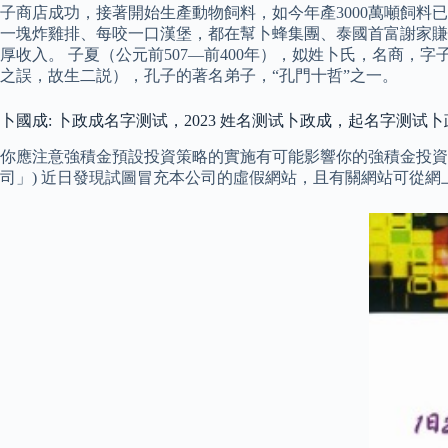
子商店成功，接著開始生產動物飼料，如今年產3000萬噸飼
一塊炸雞排、每咬一口漢堡，都在幫卜蜂集團、泰國首富謝家賺
厚收入。 子夏（公元前507—前400年），姒姓卜氏，名商，
之誤，故生二説），孔子的著名弟子，“孔門十哲”之一。
卜國成: 卜政成名字测试，2023 姓名测试卜政成，起名字测试卜
你應注意強積金預設投資策略的實施有可能影響你的強積金投資
司」) 近日發現試圖冒充本公司的虛假網站，且有關網站可從網