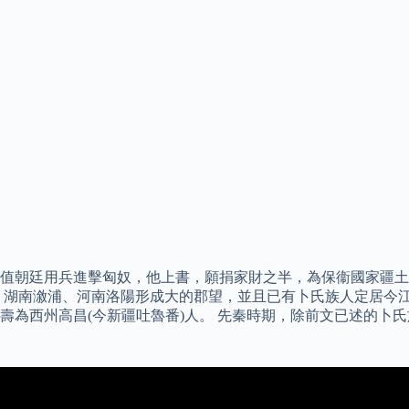
值朝廷用兵進擊匈奴，他上書，願捐家財之半，為保衞國家疆土
、湖南漵浦、河南洛陽形成大的郡望，並且已有卜氏族人定居今江
壽為西州高昌(今新疆吐魯番)人。 先秦時期，除前文已述的卜