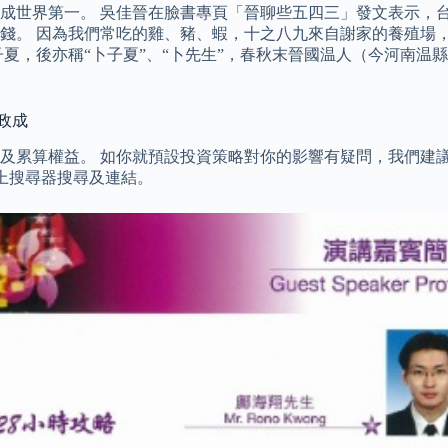
料已成世界第一。 吳佳晉在臉書專頁「晉聊些五四三」發文表示
錢。 因為我們常吃的雞、豬、蝦，十之八九來自謝家的養殖場
字子夏，後亦稱“卜子夏”、“卜先生”，春秋末晉國温人（今河南
政成
及累算權益。 如你就預設投資策略對你的影響有疑問，我們建議
上搜尋器搜尋及連結。