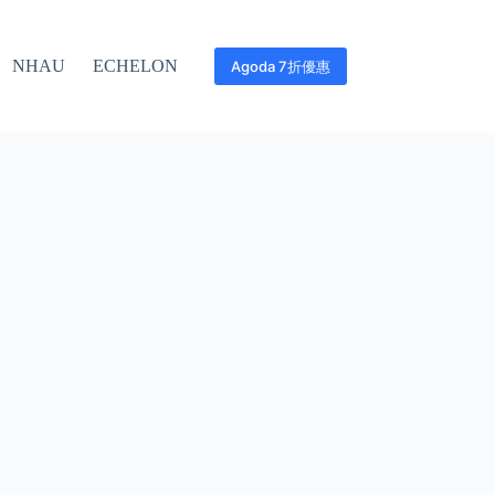
NHAU
ECHELON
Agoda 7折優惠