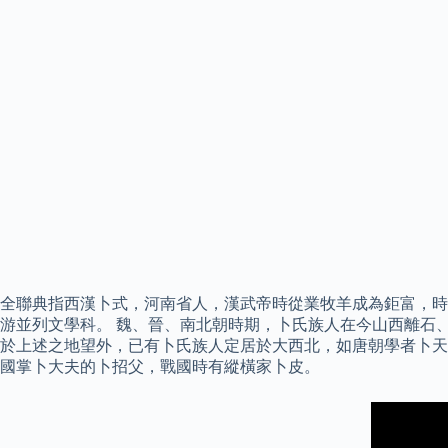
全聯典指西漢卜式，河南省人，漢武帝時從業牧羊成為鉅富，時
游並列文學科。 魏、晉、南北朝時期，卜氏族人在今山西離石
於上述之地望外，已有卜氏族人定居於大西北，如唐朝學者卜天
國掌卜大夫的卜招父，戰國時有縱橫家卜皮。