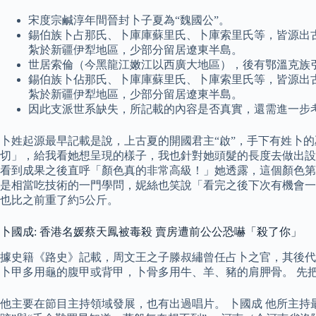
宋度宗鹹淳年間晉封卜子夏為“魏國公”。
錫伯族卜占那氏、卜庫庫蘇里氏、卜庫索里氏等，皆源出
紮於新疆伊犁地區，少部分留居遼東半島。
世居索倫（今黑龍江嫩江以西廣大地區），後有鄂溫克族
錫伯族卜佔那氏、卜庫庫蘇里氏、卜庫索里氏等，皆源出
紮於新疆伊犁地區，少部分留居遼東半島。
因此支派世系缺失，所記載的內容是否真實，還需進一步
卜姓起源最早記載是說，上古夏的開國君主“啟”，手下有姓卜的
切」，給我看她想呈現的樣子，我也針對她頭髮的長度去做出設
看到成果之後直呼「顏色真的非常高級！」她透露，這個顏色第
是相當吃技術的一門學問，妮絲也笑說「看完之後下次有機會一定
也比之前重了約5公斤。
卜國成: 香港名媛蔡天鳳被毒殺 賣房遭前公公恐嚇「殺了你」
據史籍《路史》記載，周文王之子滕叔繡曾任占卜之官，其後代
卜甲多用龜的腹甲或背甲，卜骨多用牛、羊、豬的肩胛骨。 先
他主要在節目主持領域發展，也有出過唱片。 卜國成 他所主