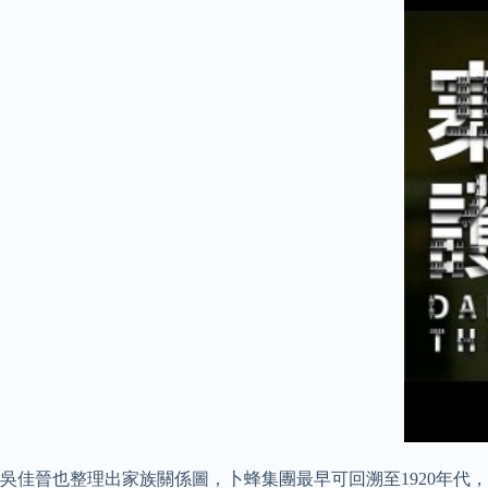
吳佳晉也整理出家族關係圖，卜蜂集團最早可回溯至1920年