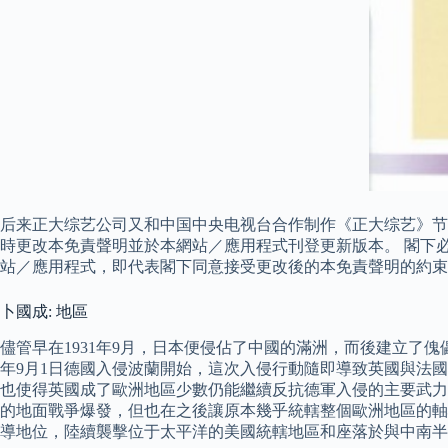
后来正大综艺公司又和中国中央电视台合作制作《正大综艺》节目
時更改本免責聲明並於本網站／應用程式刊登更新版本。 閣下
站／應用程式，即代表閣下同意接受更改後的本免責聲明的約束
卜國成: 地區
儘管早在1931年9月，日本便侵佔了中國的滿洲，而後建立了傀儡
年9月1日德國入侵波蘭開始，這次入侵行動隨即導致英國與法
也使得英國成了歐洲地區少數仍能繼續反抗德軍入侵的主要武力之
的地面戰爭爆發，但也在之後讓原本幾乎統轄整個歐洲地區的軸心
導地位，陸續襲擊位于太平洋的美國統轄地區和座落於與中南半