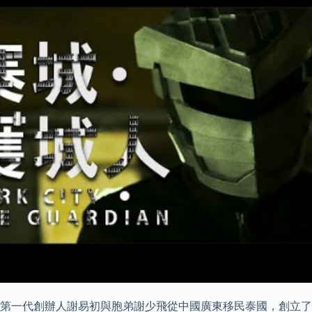
代，第一代創辦人謝易初與胞弟謝少飛從中國廣東移民泰國，創立