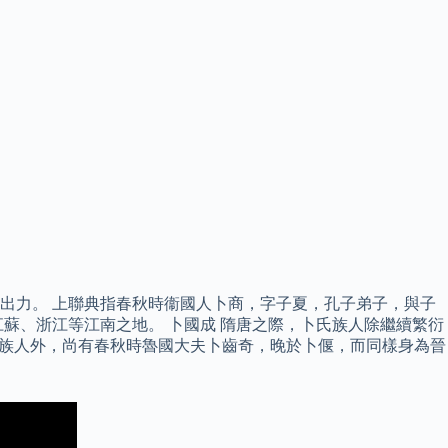
出力。 上聯典指春秋時衞國人卜商，字子夏，孔子弟子，與子
蘇、浙江等江南之地。 卜國成 隋唐之際，卜氏族人除繼續繁衍
氏族人外，尚有春秋時魯國大夫卜齒奇，晚於卜偃，而同樣身為晉