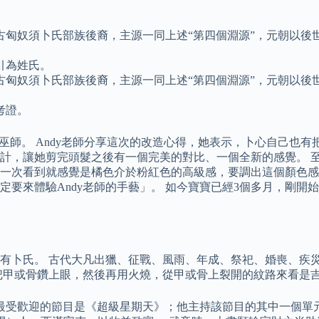
古匈奴須卜氏部族後裔，主源一同上述“第四個淵源”，元朝以後
引為姓氏。
古匈奴須卜氏部族後裔，主源一同上述“第四個淵源”，元朝以後
考證。
巫師。 Andy老師分享這次的改造心得，她表示，卜心自己也
計，讓她剪完頭髮之後有一個完美的對比、一個全新的感覺。 
一次看到就感覺是橘色介於粉紅色的高級感，要調出這個顏色感
要來體驗Andy老師的手藝」。 如今寶寶已經3個多月，剛開
有卜氏。 古代大凡出獵、征戰、風雨、年成、祭祀、婚喪、疾
把甲或骨鑽上眼，然後再用火燒，從甲或骨上裂開的紋路來看是吉
持最受歡迎的節目是《超級星期天》；他主持該節目的其中一個單