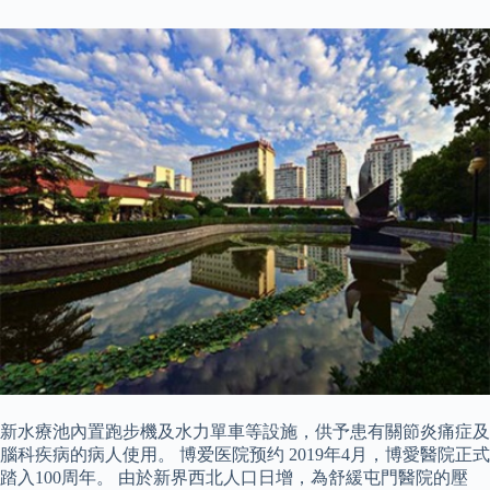
新水療池內置跑步機及水力單車等設施，供予患有關節炎痛症及
腦科疾病的病人使用。 博爱医院预约 2019年4月，博愛醫院正式
踏入100周年。 由於新界西北人口日增，為舒緩屯門醫院的壓