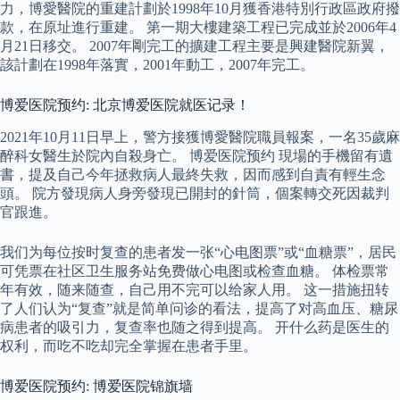
力，博愛醫院的重建計劃於1998年10月獲香港特別行政區政府撥
款，在原址進行重建。 第一期大樓建築工程已完成並於2006年4
月21日移交。 2007年剛完工的擴建工程主要是興建醫院新翼，
該計劃在1998年落實，2001年動工，2007年完工。
博爱医院预约: 北京博爱医院就医记录！
2021年10月11日早上，警方接獲博愛醫院職員報案，一名35歲麻
醉科女醫生於院內自殺身亡。 博爱医院预约 現場的手機留有遺
書，提及自己今年拯救病人最終失救，因而感到自責有輕生念
頭。 院方發現病人身旁發現已開封的針筒，個案轉交死因裁判
官跟進。
我们为每位按时复查的患者发一张“心电图票”或“血糖票”，居民
可凭票在社区卫生服务站免费做心电图或检查血糖。 体检票常
年有效，随来随查，自己用不完可以给家人用。 这一措施扭转
了人们认为“复查”就是简单问诊的看法，提高了对高血压、糖尿
病患者的吸引力，复查率也随之得到提高。 开什么药是医生的
权利，而吃不吃却完全掌握在患者手里。
博爱医院预约: 博爱医院锦旗墙