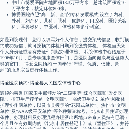
中山市博爱医院占地面积13.3万平方米，总建筑面积近10
万平方米，核定床位800张。
博爱医院依照“高、新、全”的专科发展模式,设立了内科、
外科、妇产科、儿科、眼科、皮肤科、口腔科、医疗美容
科、耳鼻喉科、中医科、体检科等多个科室。
如是到院现付，您可以填写好个人信息，提交预约信息，收到预
约成功短信，就可按预约体检日期到院缴费体检。 体检当天凭
个人身份证或者有效证件到院办理体检。 我院体检中心始建于
1996年10月，是专职健康查体部门，是医院面向健康与亚健康人
群的窗口。 博爱医院预约 一向奉行“严谨、优质、便捷、周
到”的服务宗旨进行体检工作。
博爱医院预约: 博爱县人民医院体检中心
辉煌的荣誉 国家卫生部颁发的“二级甲等”综合医院和“爱婴医
院”、省卫生厅授予的“文明医院”、“省级卫生先进单位”和整体
护理协作网单位，以及市县授予的“花园式单位”、焦作市“文明
单位”及“AAA级平安单位”等各种荣誉称号。 北京市居住证办理
条件、办理材料及办理流程办理派出所地点来京人员持有已满6
个月且在有效期内的《北京市居住登记卡》或《暂住证》，并符