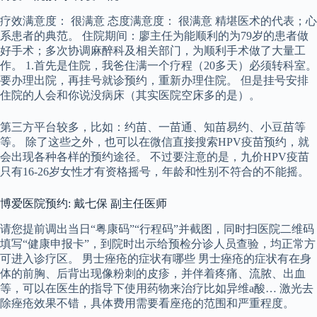
疗效满意度： 很满意 态度满意度： 很满意 精堪医术的代表；心
系患者的典范。 住院期间：廖主任为能顺利的为79岁的患者做
好手术；多次协调麻醉科及相关部门，为顺利手术做了大量工
作。 1.首先是住院，我爸住满一个疗程（20多天）必须转科室。
要办理出院，再挂号就诊预约，重新办理住院。 但是挂号安排
住院的人会和你说没病床（其实医院空床多的是）。
第三方平台较多，比如：约苗、一苗通、知苗易约、小豆苗等
等。 除了这些之外，也可以在微信直接搜索HPV疫苗预约，就
会出现各种各样的预约途径。 不过要注意的是，九价HPV疫苗
只有16-26岁女性才有资格摇号，年龄和性别不符合的不能摇。
博爱医院预约: 戴七保 副主任医师
请您提前调出当日“粤康码”“行程码”并截图，同时扫医院二维码
填写“健康申报卡”，到院时出示给预检分诊人员查验，均正常方
可进入诊疗区。 男士痤疮的症状有哪些 男士痤疮的症状有在身
体的前胸、后背出现像粉刺的皮疹，并伴着疼痛、流脓、出血
等，可以在医生的指导下使用药物来治疗比如异维a酸… 激光去
除痤疮效果不错，具体费用需要看座疮的范围和严重程度。