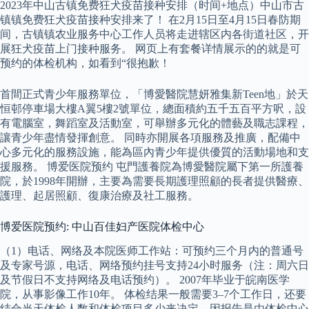
2023年中山古镇免费狂犬疫苗接种安排（时间+地点）中山市古
镇镇免费狂犬疫苗接种安排来了！ 在2月15日至4月15日春防期
间，古镇镇农业服务中心工作人员将走进辖区内各街道社区，开
展狂犬疫苗上门接种服务。 网页上有套餐详情展示的的就是可
预约的体检机构，如看到“很抱歉！
首間正式青少年服務單位，「博愛醫院慧妍雅集新Teen地」於天
恒邨停車場大樓A翼5樓2號單位，總面積約五千五百平方呎，設
有電腦室，舞蹈室及活動室，可舉辦多元化的體藝及職志課程，
讓青少年盡情發揮創意。 同時亦開展各項服務及推廣，配備中
心多元化的服務設施，能為區內青少年提供優質的活動場地和支
援服務。 博爱医院预约 屯門護養院為博愛醫院屬下第一所護養
院，於1998年開辦，主要為需要長期護理照顧的長者提供醫療、
護理、起居照顧、復康治療及社工服務。
博爱医院预约: 中山百佳妇产医院体检中心
（1）电话、网络及本院医师工作站：可预约三个月内的普通号
及专家号源，电话、网络预约挂号支持24小时服务（注：周六日
及节假日不支持网络及电话预约）。 2007年毕业于皖南医学
院，从事影像工作10年。 体检结果一般需要3–7个工作日，还要
结合当天体检人数和体检项目多少来决定，因报告是由体检中心