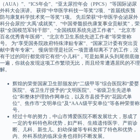
（AUA）”、“ICS年会”、“亚太尿控年会（PPCS）”等国际泌尿
外科大会演讲。 获得“中华医学科技一等奖”2项、“首届残疾预
防与康复科学技术奖一等奖”1项。 先后荣获“中华医学会泌尿外
科分会尿控‘大禹’成就奖”、“中国脊髓损伤康复事业贡献奖”，荣
获“全国模范军转干部”、“全国残联系统先进工作者”、“北京市
百名优秀青年医师”、“北京市卫生系统先进工作者”等荣誉称
号。 为“享受国务院政府特殊津贴专家”、“国家卫计委有突出贡
献中青年专家”。 慢病管理是社区一项普通却离不了的工作，没
有干过的同行都觉得它有些“小儿科”，可是如果从头到尾彻底做
一遍，你就会发现这项工作繁琐无比，而且经常遭遇居民的不理
解。
辉煌的荣誉国家卫生部颁发的“二级甲等”综合医院和“爱婴
医院”、省卫生厅授予的“文明医院”、“省级卫生先进单
位”和整体护理协作网单位，以及市县授予的“花园式单
位”、焦作市“文明单位”及“AAA级平安单位”等各种荣誉称
号。
经过十年的努力，中山市博爱医院不断发展壮大，形成了
一定的专科特色和优势，妇产科、生殖遗传医学、产前诊
断、儿科、新生儿、妇幼保健等专科发挥了特色和优势，
内、外科系统的临床业务也得到不断发展。