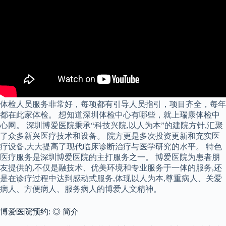
体检人员服务非常好，每项都有引导人员指引，项目齐全，每年
都在此家体检。 想知道深圳体检中心有哪些，就上瑞康体检中
心网。 深圳博爱医院秉承“科技兴院,以人为本”的建院方针,汇聚
了众多新兴医疗技术和设备。 院方更是多次投资更新和充实医
疗设备,大大提高了现代临床诊断治疗与医学研究的水平。 特色
医疗服务是深圳博爱医院的主打服务之一。 博爱医院为患者朋
友提供的,不仅是融技术、优美环境和专业服务于一体的服务,还
是在诊疗过程中达到感动式服务,体现以人为本,尊重病人、关爱
病人、方便病人、服务病人的博爱人文精神。
博爱医院预约: ◎ 简介