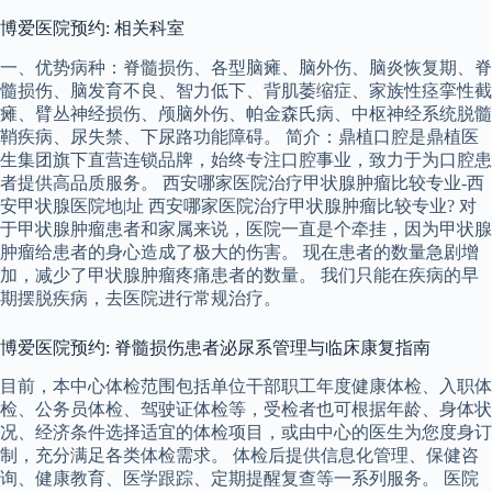
博爱医院预约: 相关科室
一、优势病种：脊髓损伤、各型脑瘫、脑外伤、脑炎恢复期、脊
髓损伤、脑发育不良、智力低下、背肌萎缩症、家族性痉挛性截
瘫、臂丛神经损伤、颅脑外伤、帕金森氏病、中枢神经系统脱髓
鞘疾病、尿失禁、下尿路功能障碍。 简介：鼎植口腔是鼎植医
生集团旗下直营连锁品牌，始终专注口腔事业，致力于为口腔患
者提供高品质服务。 西安哪家医院治疗甲状腺肿瘤比较专业-西
安甲状腺医院地|址 西安哪家医院治疗甲状腺肿瘤比较专业? 对
于甲状腺肿瘤患者和家属来说，医院一直是个牵挂，因为甲状腺
肿瘤给患者的身心造成了极大的伤害。 现在患者的数量急剧增
加，减少了甲状腺肿瘤疼痛患者的数量。 我们只能在疾病的早
期摆脱疾病，去医院进行常规治疗。
博爱医院预约: 脊髓损伤患者泌尿系管理与临床康复指南
目前，本中心体检范围包括单位干部职工年度健康体检、入职体
检、公务员体检、驾驶证体检等，受检者也可根据年龄、身体状
况、经济条件选择适宜的体检项目，或由中心的医生为您度身订
制，充分满足各类体检需求。 体检后提供信息化管理、保健咨
询、健康教育、医学跟踪、定期提醒复查等一系列服务。 医院