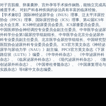
对子宫肌瘤、卵巢囊肿、宫外孕等手术操作娴熟，能独立完成高
难度手术。 对妇产科各种疾病的诊治具有丰富的临床经验。
【学术兼职】 国际神经泌尿学会（INUS）理事、泛太平洋尿控
协会（PPCS）理事、国际尿控协会（ICS）理事、第42届ICS年
会大会主席、ICS神经泌尿委员会委员、ICS尿瘘委员会委员。
中国医师协会神经调控专业委员会副主任委员、中华医学会泌尿
外科学分会第3届尿控学组副组长、中华医学会北京分会泌尿外
科专业委员副主任委员、北京医学会尿控学组组长、中国研究型
医院协会泌尿外科专业委员会委员。 ICS官方英文杂志《神经泌
尿学与尿动力学（NAU）》副主编、PPCS官方英文杂志《下尿
路症状（LUTS）》编委，《中华外科杂志》、《中华泌尿外科
杂志》、《临床泌尿外科杂志》、《现代泌尿外科杂志》、《微
创泌尿外科杂志》、《中国脊柱脊髓杂志》、《中国康复理论与
实践杂志》等8家中文杂志编委。