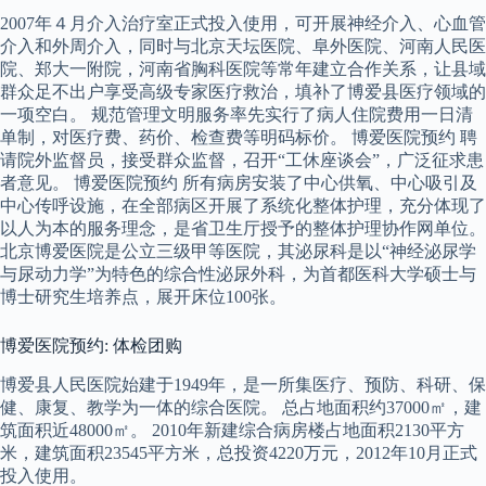
2007年４月介入治疗室正式投入使用，可开展神经介入、心血管
介入和外周介入，同时与北京天坛医院、阜外医院、河南人民医
院、郑大一附院，河南省胸科医院等常年建立合作关系，让县域
群众足不出户享受高级专家医疗救治，填补了博爱县医疗领域的
一项空白。 规范管理文明服务率先实行了病人住院费用一日清
单制，对医疗费、药价、检查费等明码标价。 博爱医院预约 聘
请院外监督员，接受群众监督，召开“工休座谈会”，广泛征求患
者意见。 博爱医院预约 所有病房安装了中心供氧、中心吸引及
中心传呼设施，在全部病区开展了系统化整体护理，充分体现了
以人为本的服务理念，是省卫生厅授予的整体护理协作网单位。
北京博爱医院是公立三级甲等医院，其泌尿科是以“神经泌尿学
与尿动力学”为特色的综合性泌尿外科，为首都医科大学硕士与
博士研究生培养点，展开床位100张。
博爱医院预约: 体检团购
博爱县人民医院始建于1949年，是一所集医疗、预防、科研、保
健、康复、教学为一体的综合医院。 总占地面积约37000㎡，建
筑面积近48000㎡。 2010年新建综合病房楼占地面积2130平方
米，建筑面积23545平方米，总投资4220万元，2012年10月正式
投入使用。