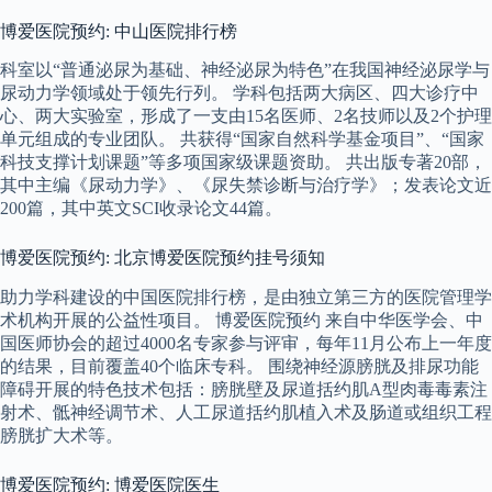
博爱医院预约: 中山医院排行榜
科室以“普通泌尿为基础、神经泌尿为特色”在我国神经泌尿学与
尿动力学领域处于领先行列。 学科包括两大病区、四大诊疗中
心、两大实验室，形成了一支由15名医师、2名技师以及2个护理
单元组成的专业团队。 共获得“国家自然科学基金项目”、“国家
科技支撑计划课题”等多项国家级课题资助。 共出版专著20部，
其中主编《尿动力学》、《尿失禁诊断与治疗学》；发表论文近
200篇，其中英文SCI收录论文44篇。
博爱医院预约: 北京博爱医院预约挂号须知
助力学科建设的中国医院排行榜，是由独立第三方的医院管理学
术机构开展的公益性项目。 博爱医院预约 来自中华医学会、中
国医师协会的超过4000名专家参与评审，每年11月公布上一年度
的结果，目前覆盖40个临床专科。 围绕神经源膀胱及排尿功能
障碍开展的特色技术包括：膀胱壁及尿道括约肌A型肉毒毒素注
射术、骶神经调节术、人工尿道括约肌植入术及肠道或组织工程
膀胱扩大术等。
博爱医院预约: 博爱医院医生