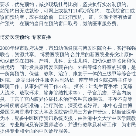
要求，优先预约，减少现场挂号比例，坚决执行实名制预约。
如预约日无法就诊，可网上或拨打114取消预约。 在我院窗口或
诊间预约者，应在就诊前一日取消预约。 证、医保卡等有效证
件预约，在预约当日在预约窗口取号，缴纳医事服务费。
博爱医院预约: 专家直播
2000年经市政府决定，市妇幼保健院与博爱医院合并，实行强强
联合，资源共享。 博爱医院预约 合并后的新医院业务突出原妇
幼保健院在妇科、产科、儿科、新生儿科、妇幼保健等临床和保
健优势，同时发展原博爱医院在内、外科等综合科室的强项，是
一所集预防、保健、教学、治疗、康复于一体的三级甲等综合性
医院。 原宾阳县计生服务站副站长、南宁望州医院妇科主任等
医院工作，从事妇产科工作35年。 擅长：计划生育手术（无痛
人流术、放取环术、输卵管结扎术等）、子宫肌瘤、子宫内膜
炎、子宫子宫内膜异位症技术治疗各种宫颈疾病。 不孕不育等
妇科疾病诊断准确，治疗到位，深受患者好评。 本中心是由博
爱医院与香港中文大学及医院管理局三方合作营运，以循证医学
为本，配备中医医疗资讯系统支援，由香港中文大学中医学院教
授、专业顾问及资深医师驻诊，并进行教学及科研工作，为市民
提供专业和全面的中医诊疗服务。