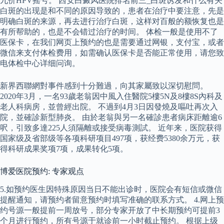
九价HPV摇号。 西安白癜风医院排名前三_白斑诱发和什么有关
白斑的出现是和不同的原因导致的，患者在治疗中要注意，先是
明确白斑的来源，再去进行治疗白斑，这样对百般的额恢复也是
有所帮助的，也是不会错过治疗的时间。 体检一般是使用不了
医保卡，在我们网页上预约的也是需要通过网银，支付宝，或者
微信来支付体检费用，如需确认医保卡是否能正常使用，请您致
电体检中心详细问询。
新界西聯網對事件感到十分難過，向其家屬致以深切慰問。
2020年3月，一名93歲老翁因中風入住醫院5樓5N及8樓8S內科及
老人科病房，並曾經出院。 不過到4月3日因發燒及嘔吐再次入
院，並確診新型肺炎。 由於老翁與另一名確診患者病床距離逾6
呎，引致多達225人須隔離或接受病毒測試。 近年来，医院获得
国家级及省部级等各项科研项目497项，获经费5380余万元，获
得科研成果奖项7项，成果转化5项。
博爱医院预约: 专家观点
5.如预约医生因特殊原因当日不能出诊时，医院会有短信或微信
提醒通知，请预约者留意预约时填写准确的联系方式。 4.网上预
约号源一般提前一周放号，部分专家开放了中长期预约可提前3
个月进行预约，所有号源于就诊前一小时截止预约。 根据上级