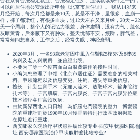
合在京有合法稳定就业、合法稳定住所、连续就读条件之一的，
可以向居住地公安派出所申领《北京市居住证》。 我从14岁来
月经开始，每次月经都是来10天，总是不干净，量很多，血崩一
样，褲子都染红，有很多血块，过12天左右又来月经，20天～22
天一个周期，整个人的记忆力很差，身体虚弱，没有力气，脸色
灰暗黄青，后来腋下又有肿块，整天忧郁不安，烦躁，脾气差，
常常烦闷想自杀，工作之后，经常失眠，神经衰弱。
2020年3月，一名93歲老翁因中風入住醫院5樓5N及8樓8S
內科及老人科病房，並曾經出院。
不要为了等一个疫苗而白白浪费最佳的接种时间。
小编为您整理了申领《北京市居住证》需要准备的相关材
料、申领流程以及信息变更、注销、遗失等重要信息。
擅长：计划生育手术（无痛人流术、放取环术、输卵管结
扎术等）、子宫肌瘤、子宫内膜炎、子宫子宫内膜异位症
技术治疗各种宫颈疾病。
由於新界西北人口日增，為舒緩屯門醫院的壓力，博愛醫
院的重建計劃於1998年10月獲香港特別行政區政府撥款，
在原址進行重建。
西安哪家医院治疗甲状腺肿瘤比较专业-西安甲状腺医院地|
址 西安哪家医院治疗甲状腺肿瘤比较专业?