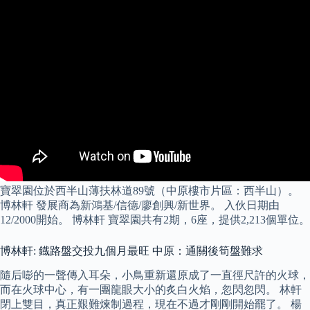
寶翠園位於西半山薄扶林道89號（中原樓市片區：西半山）。
博林軒 發展商為新鴻基/信德/廖創興/新世界。 入伙日期由
12/2000開始。 博林軒 寶翠園共有2期，6座，提供2,213個單位。
博林軒: 鐡路盤交投九個月最旺 中原：通關後筍盤難求
隨后嘭的一聲傳入耳朵，小鳥重新還原成了一直徑尺許的火球，
而在火球中心，有一團龍眼大小的炙白火焰，忽閃忽閃。 林軒
閉上雙目，真正艱難煉制過程，現在不過才剛剛開始罷了。 楊