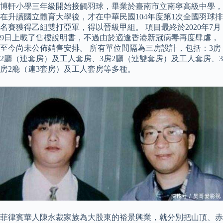
博軒小學三年級開始接觸羽球，畢業於臺南市立南寧高級中學，
在升讀國立體育大學後，才在中華民國104年度第1次全國羽球排
名賽獲得乙組雙打亞軍，得以晉級甲組。 項目最終於2020年7月
9日上載了售樓說明書，不過由於適逢香港新冠病毒再度肆虐，
至今尚未公佈銷售安排。 所有單位間隔為三房設計，包括：3房
2廳（連套房）及工人套房、3房2廳（連雙套房）及工人套房、3
房2廳（連3套房）及工人套房等多種。
菲律賓華人陳永裁家族為大股東的裕景興業，就分別把山頂、赤