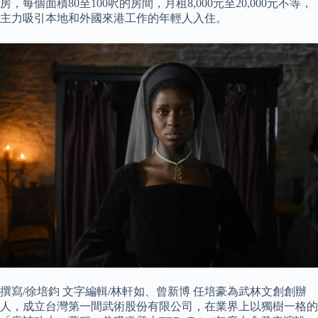
房，每個面積80至100呎的房間，月租8,000元至20,000元不等，
主力吸引本地和外國來港工作的年輕人入住。
撰寫/徐培鈞 文字編輯/林軒如、曾新博 任培豪為武林文創創辦
人，成立台灣第一間武術股份有限公司，在業界上以獨樹一格的