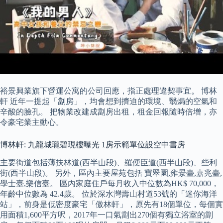
裕景興業旗下營運公寓的公司回應，指正處理違契事宜。 博林
軒 近年一提起「劏房」，均會想到擠迫的環境、翳焗的空氣和
辛酸的臉孔。 把物業改建成劏房出租，租金回報隨時倍增，亦
令豪宅業主動心。
博林軒: 九龍城瓏碧現樓曝光 1房示範單位設空中書房
主要街道包括薄扶林道(西半山段)、羅便臣道(西半山段)、些利
街(西半山段)。 另外，區內主要屋苑包括 寶翠園,雍景臺,嘉兆臺,
學士臺,樂信臺。 區內家庭住戶每月收入中位數為HK$ 70,000，
年齡中位數為 42.4歲。 位於深水灣壽山村道53號的「迷你海洋
站」，前身是低密度豪宅「傲林軒」，原先有18個單位，每個實
用面積1,600平方呎，2017年一口氣劏出270個有獨立浴室的劏