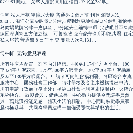
07/1981開始。 榮林大廈的實用面積由253呎至281呎。
住宅 私人屋苑 單幢式大廈 普通盤 2 個月前 刊登 瀏覽人次
#308… 海洋公園尖叫景.7分鐘歩程到利東地鐵站.2分鐘到海怡半
島商場戲院食肆一應俱全，7分鐘去金鐘轉中環. 尖沙咀甚至東鐵
線回深圳簡直方便之極！ 可養寵物.臨海豪華會所和燒烤場. 住宅
私人屋苑 普通盤 8 日前 刊登 瀏覽人次#1131…
博林軒: 查詢/意見表達
所有洋房均配置一部室內升降機、440至1,174平方呎平台、180
至324平方呎花園、275至300平方呎天台、202至261平方呎梯屋
及22至130平方呎露台。 申請者可向社會福利署、各區綜合家庭
服務中心、醫務社會工作部、特殊學校及各復康機構提出申請。
所有申請（暫顧服務除外）須經由社會福利署康復服務中央轉介
系統轉介。 鼓勵參與，促進成長：中心致力提供空間讓學員參
與，藉此獲得滿足感，體現生活的精彩。 中心同時鼓勵學員家
屬積極參與，共同為學員建構一個備受關懷與精彩的生活。