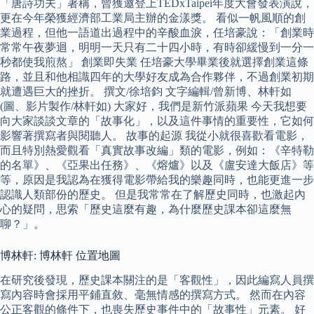
「唐詩功夫」著稱，曾獲邀登上TEDxTaipei年度大會發表演說，
更在今年榮獲經濟部工業局主辦的金漾獎。 看似一帆風順的創
業過程，但他一語道出過程中的辛酸血淚，任培豪說：「創業時
常常午夜夢迴，明明一天只有二十四小時，有時卻緩慢到一分一
秒都使我煎熬」 創業即失業 任培豪大學畢業後就選擇創業這條
路，並且和他相識四年的大學好友成為合作夥伴，不過創業初期
就遭遇巨大的挫折。 撰文/徐培鈞 文字編輯/曾新博、林軒如
(圖、影片製作/林軒如) 大家好，我們是新竹派蘋果 今天我想要
向大家談談文章的「故事化」，以及這件事情的重要性，它如何
影響著撰寫者與閱聽人。 故事的起源 我從小就很喜歡看電影，
而且特別熱愛觀看「真實故事改編」類的電影，例如：《辛特勒
的名單》、《亞果出任務》、《熔爐》以及《盧安達大飯店》等
等，原因是我認為在獲得電影帶給我的樂趣同時，也能更進一步
認識人類部份的歷史。 但是我常常在了解歷史同時，也激起內
心的疑問，思索「歷史這麼有趣，為什麼歷史課本卻這麼無
聊？」。
博林軒: 博林軒 位置地圖
在研究後發現，歷史課本關注的是「客觀性」，因此編寫人員撰
寫內容時會採用平鋪直敘、毫無情感的撰寫方式。 然而在內容
公正客觀的條件下，也喪失歷史事件中的「故事性」元素。 好