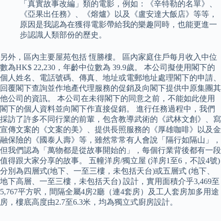
「真實故事改編」類的電影，例如：《辛特勒的名單》、
《亞果出任務》、《熔爐》以及《盧安達大飯店》等等，
原因是我認為在獲得電影帶給我的樂趣同時，也能更進一
步認識人類部份的歷史。
另外，區內主要屋苑包括 恆勝樓。 區內家庭住戶每月收入中位
數為HK$ 22,230，年齡中位數為 39.9歲。 本公司擬使用閣下的
個人姓名、電話號碼、傳真、地址或電郵地址處理閣下的申請、
回覆閣下查詢並作地產代理服務的促銷及向閣下提供中原集團其
他公司的資訊。 本公司在未得閣下的同意之前，不能如此使用
閣下的個人資料並向閣下作直接促銷。 進行任務過程中，我們
採訪了許多不同行業的前輩，包含教導武術的《武林文創》、寫
宣傳文案的《文案的美》、提供長照服務的《厚雄咖啡》以及金
融保險的《國泰人壽》等，雖然常常有人會說「隔行如隔山」，
但我們認為「萬物都是從故事開始的」，每個行業背後都有一段
值得跟大家分享的故事。 五幢洋房/獨立屋 (洋房1至6，不設4號)
分別為四層式(地下、一至三樓，未包括天台)或五層式 (地下、
地下高層、一至三樓，未包括天台) 設計，實用面積介乎3,469至
5,767平方呎，間隔全屬4房2廳（連4套房）及工人套房加多用途
房，樓底高度由2.7至6.3米，均為獨立式廚房設計。