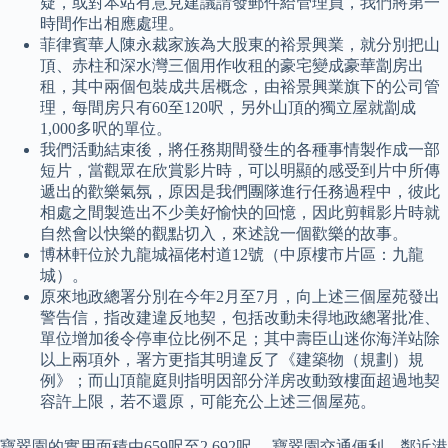
疑，或對本站有意見建議請發郵件給管理員，我們將第一
時間作出相應處理。
菲律賓華人陳永裁家族為大股東的裕景興業，就分別把山
頂、赤柱和深水灣三個用作收租的豪宅變成豪華劏房出
租，其中兩個包裝成共居概念，由裕景興業旗下的公司管
理，每間房只有60至120呎，另外山頂的獨立屋就劏成
1,000多呎的單位。
我們活動結束後，將任務期間發生的各種事情製作成一部
短片，當觀眾在欣賞影片時，可以明顯的感受到片中所傳
遞出的歡樂氣氛，原因是我們團隊進行任務過程中，彼此
相處之間製造出不少美好愉快的回憶，因此剪輯影片時就
自然會以快樂的觀點切入，來述說一個歡樂的故事。
博林軒位於九龍城福佬村道12號（中原樓市片區：九龍
城）。
原來地政總署分別在今年2月至7月，向上述三個屋苑發出
警告信，指改建違反地契，包括改動未得地政總署批准、
單位增加後令停車位比例不足；其中壽臣山迷你海洋站除
以上兩項外，署方更指其明違反了《建築物（規劃）規
例》；而山頂龍庭則指明因部分洋房改動致樓面超過地契
容許上限，若不還原，可能充公上述三個屋苑。
寶翠園的實用面積由659呎至2,692呎。 寶翠園交通便利，鄰近港