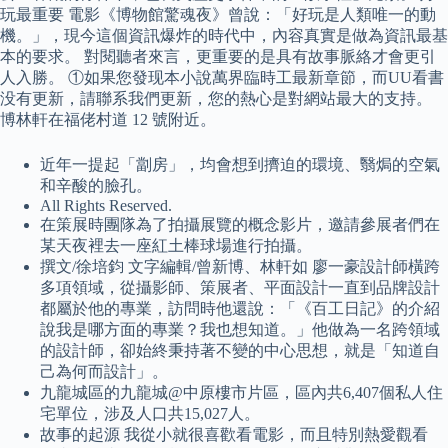
玩最重要 電影《博物館驚魂夜》曾說：「好玩是人類唯一的動
機。」，現今這個資訊爆炸的時代中，內容真實是做為資訊最基
本的要求。 對閱聽者來言，更重要的是具有故事脈絡才會更引
人入勝。 ①如果您發现本小說萬界臨時工最新章節，而UU看書
没有更新，請聯系我們更新，您的熱心是對網站最大的支持。
博林軒在福佬村道 12 號附近。
近年一提起「劏房」，均會想到擠迫的環境、翳焗的空氣
和辛酸的臉孔。
All Rights Reserved.
在策展時團隊為了拍攝展覽的概念影片，邀請參展者們在
某天夜裡去一座紅土棒球場進行拍攝。
撰文/徐培鈞 文字編輯/曾新博、林軒如 廖一豪設計師橫跨
多項領域，從攝影師、策展者、平面設計一直到品牌設計
都屬於他的專業，訪問時他還說：「《百工日記》的介紹
說我是哪方面的專業？我也想知道。」他做為一名跨領域
的設計師，卻始終秉持著不變的中心思想，就是「知道自
己為何而設計」。
九龍城區的九龍城@中原樓市片區，區內共6,407個私人住
宅單位，涉及人口共15,027人。
故事的起源 我從小就很喜歡看電影，而且特別熱愛觀看