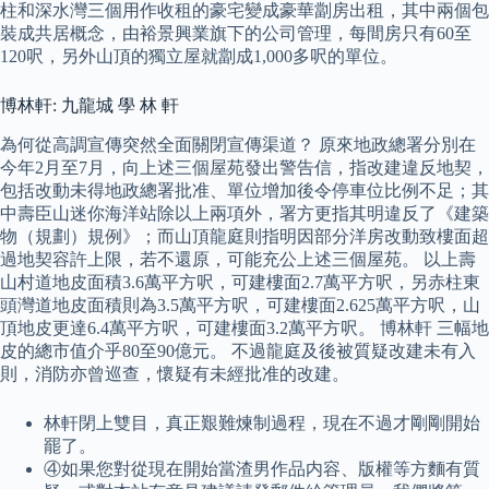
柱和深水灣三個用作收租的豪宅變成豪華劏房出租，其中兩個包
裝成共居概念，由裕景興業旗下的公司管理，每間房只有60至
120呎，另外山頂的獨立屋就劏成1,000多呎的單位。
博林軒: 九龍城 學 林 軒
為何從高調宣傳突然全面關閉宣傳渠道？ 原來地政總署分別在
今年2月至7月，向上述三個屋苑發出警告信，指改建違反地契，
包括改動未得地政總署批准、單位增加後令停車位比例不足；其
中壽臣山迷你海洋站除以上兩項外，署方更指其明違反了《建築
物（規劃）規例》；而山頂龍庭則指明因部分洋房改動致樓面超
過地契容許上限，若不還原，可能充公上述三個屋苑。 以上壽
山村道地皮面積3.6萬平方呎，可建樓面2.7萬平方呎，另赤柱東
頭灣道地皮面積則為3.5萬平方呎，可建樓面2.625萬平方呎，山
頂地皮更達6.4萬平方呎，可建樓面3.2萬平方呎。 博林軒 三幅地
皮的總市值介乎80至90億元。 不過龍庭及後被質疑改建未有入
則，消防亦曾巡查，懷疑有未經批准的改建。
林軒閉上雙目，真正艱難煉制過程，現在不過才剛剛開始
罷了。
④如果您對從現在開始當渣男作品内容、版權等方麵有質