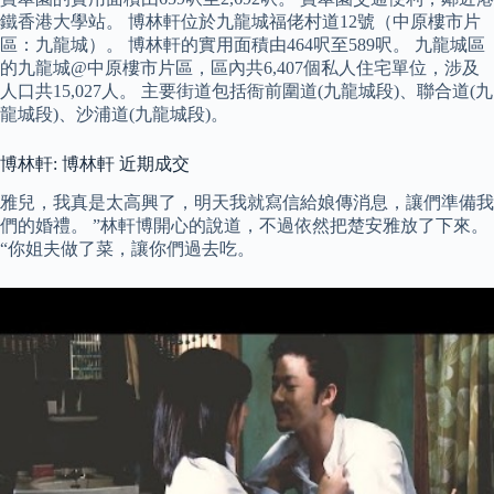
鐵香港大學站。 博林軒位於九龍城福佬村道12號（中原樓市片
區：九龍城）。 博林軒的實用面積由464呎至589呎。 九龍城區
的九龍城@中原樓市片區，區內共6,407個私人住宅單位，涉及
人口共15,027人。 主要街道包括衙前圍道(九龍城段)、聯合道(九
龍城段)、沙浦道(九龍城段)。
博林軒: 博林軒 近期成交
雅兒，我真是太高興了，明天我就寫信給娘傳消息，讓們準備我
們的婚禮。 ”林軒博開心的說道，不過依然把楚安雅放了下來。
“你姐夫做了菜，讓你們過去吃。