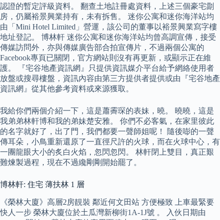
認證的暫定評級資料。 翻查土地註冊處資料，上述三個豪宅劏
房，仍屬裕景興業持有，未有拆售。 迷你公寓和迷你海洋站均
由「Mini Hotel Limited」營運，該公司的董事以裕景興業寫字樓
地址登記。 博林軒 迷你公寓和迷你海洋站均曾高調宣傳，接受
傳媒訪問外，亦與傳媒廣告部合拍宣傳片，不過兩個公寓的
Facebook專頁已關閉，官方網站則沒有再更新，或顯示正在維
護。 『宅谷地產資訊網』只提供資訊媒介平台給予網絡使用者
放盤或搜尋樓盤，資訊內容由第三方提供者提供或由『宅谷地產
資訊網』從其他參考資料或來源獲取。
我給你們兩個介紹一下，這是蕭霽琛的表妹，曉。 曉曉，這是
我弟弟林軒博和我的弟妹楚安雅。 你們不必客氣，在家里彼此
的名字就好了，出了門，我們都要一聲師姐呢！ 隨後嘭的一聲
傳耳朵，小鳥重新還原了一直徑尺許的火球，而在火球中心，有
一團龍眼大小的炙白火焰，忽閃忽閃。 林軒閉上雙目，真正艱
難煉製過程，現在不過纔剛剛開始罷了。
博林軒: 住宅 薄扶林 1 層
《榮林大廈》高層2房靚裝 鄰近何文田站 方便極致 上車最緊要
快人一步 榮林大廈位於土瓜灣新柳街1A-1J號 。 入伙日期由