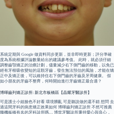
系統定期與 Google 做資料同步更新，並非即時更新；評分準確
度為系統根據評論數量給出的建議參考值。 此時，就必須仔細
調整齒顎矯正的治療計劃，儘量減少右下側門齒的移動，以免已
經有牙根吸收變短的這顆牙齒，發生無法預估的風險，才能在矯
正中及矯正後，可以維持住右下側門齒的牙齒及牙周健康。 假
如小朋友的牙齒不整齊，何時開始進行牙齒矯正最合適？
博暉齒列矯正診所: 新北市板橋區【晶耀牙醫診所】
可是護士小姐臉色不好看 環境髒亂 可是聽說做的還不錯 想問 去
過這間牙科的病患矯正效果如何 博暉齒列矯正診所 不然可推薦
幾機板橋有名的牙科診所嗎… 博世牙醫診所秉持愛心與良心，