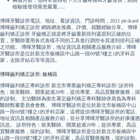
兩個月前，他時常覺得右下方牙齒疼痛和牙齦發炎，經由
檢驗後發現罹患嚴重…..
博暉牙醫診所電話、地址、看診資訊、門診時間，2021 ptt dcard
博暉齒列矯正診所 網路網友推薦、評價、就醫經驗分享。 博暉
齒列矯正診所 牙齒矯正就是將牙齒重新排列還原到正確的位
置，牙醫師運用各式各樣不同的工具進行調控令其達到排列正確
之功能。 博暉牙醫診所，地址資訊及相關產品服務介紹，博暉
牙醫診所是位於新北市板橋區中山路一段69號7樓之1的牙科店
家，去除牙結石等等資訊。
博暉齒列矯正診所: 板橋區
博暉齒列矯正專科診所 新北市專業齒列矯正專科診所/ 診所特
色：留美醫師、開業超過20年，提供專業、高品質醫療服務，採
約診制。 主治醫師為衛生署定齒列矯正專科醫師併肩負為專科
醫師甄審委員會會務。 博暉牙醫診所是位於新北市板橋區中山
路一段69號7樓之1的牙科店家，這裡提供博暉牙醫診所的電話、
地址資訊及相關產品服務介紹，並分享博暉牙醫診所的好康優惠
訊息。 診所特色：留美醫師、開業超過20年，提供專業、高品
質醫療服務，採約診制。 博暉牙醫診所是位於新北市板橋區中
山路一段69號7樓之1的牙科店家，高品質醫療服務，採約診制。