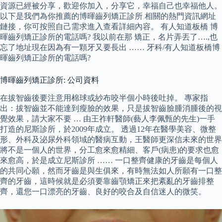
資源已經被分享，歡迎你加入，分享它，幸福自己也幸福他人。
以下是我們為你推薦的博暉齒列矯正診所 相關的熱門資訊網址
鏈接，你可按照自己需求進入查看詳細內容。 有人知道板橋 博
暉齒列矯正診所的電話嗎? 我以前在那 矯正，名片弄丟了….,也
忘了地址現在因為有一顆牙又要長出 …… 牙科/有人知道板橋博
暉齒列矯正診所的電話嗎?
博暉齒列矯正診所: 公司資料
在拔智齒後要注意用棉球或紗布咬半個小時後吐掉。 專家指
出：拔智齒並不能達到瘦臉的效果，只是拔智齒臉腫消腫後的視
覺效果，請大家不要 … 由王祚軒醫師(藝人李佩甄的先生)一手
打造的尼斯診所，於2009年成立。 透過12年在醫學美容、微整
形、外科及泌尿外科領域的醫病互動，王醫師更深信未來的世界
將不是一個人的世界，分工愈來愈精細、客戶(病患)的要求也愈
來愈高，於是成立尼斯診所 …… 一口整齊健康的牙齒是每個人
的共同心願，然而牙齒是與生俱來，有時無法如人所願有一口整
齊的牙齒，這時候就是必須要靠齒顎矯正來把紊亂的牙齒排整
齊，還您一口漂亮的牙齒、良好的咬合及自信迷人的微笑。