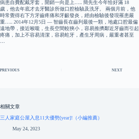
病患自費配戴牙套，開銷一向是上….. 簡先生今年恰好滿 18
歲，他去年底才去牙醫診所做口腔檢驗及洗牙。 兩個月前，他
時常覺得右下方牙齒疼痛和牙齦發炎，經由檢驗後發現罹患嚴
重….. 2014年12月5日 — 智齒長在齒列最後一顆，地處口腔最偏
遠地帶，接近喉嚨，生長空間較狹小，容易推擠鄰近牙齒而引起
疼痛，加上不容易清潔，容易蛀牙，產生牙周病，嚴重者甚至
…
PREVIOUS
NEXT
相關文章
三人家庭公屋入息11大優勢[year]!（小編推薦）
May 24, 2023