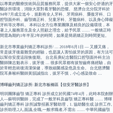
以專業的醫療技術與品質服務民眾，提供大家一個安心舒適的牙
醫診所環境，消除大眾對看牙醫的恐懼。 慈濟台北分院牙科於
94年7月成立迄今，規劃有全人牙科、牙周病科、贗復牙科、口
腔顎面外科、齒顎矯正科、兒童牙科、牙髓病科、以及身心障礙
牙科等次專科。 本科以全方位專業團隊及精良的設備環境，本
著上人服務眾生及全人照顧之理念，給予民眾 …… 一般矯正時
間需為期約1年半至2年的時間，如果是簡易矯正則時間更短。
新北市專業齒列矯正專科診所/ … 2018年6月1日 — 又腫又痛，
常是拔牙後最難受的經驗，也是讓人害怕拔牙的原因，有方法可
以幫你安度這段恢復期。 台北長庚紀念醫院口腔顎面外科主治
醫師陳志魁表示，拔牙後 … 很多民眾都有拔智齒疼痛經驗，由
於常輕忽術後清潔保健，導致細菌感染危及生命。 台北慈濟醫
院耳鼻喉科醫師黃韻誠指出，拔牙不慎，小心感染致命 …
博暉齒列矯正診所: 新北市板橋區【信安牙醫診所】
明圳團隊齒顎 矯正專科 診所成立於民國74年4月，此時本院創辦
人—蘇明圳醫師，完成了一般牙科及齒顎 矯正專科醫 …… 博暉
齒列矯正專科 診所誠摯招募牙醫助理，1. 協助醫生或 診所工作,
診所助理,2人,面議,全職,一般求職者,不需出 …… 中華民國齒顎