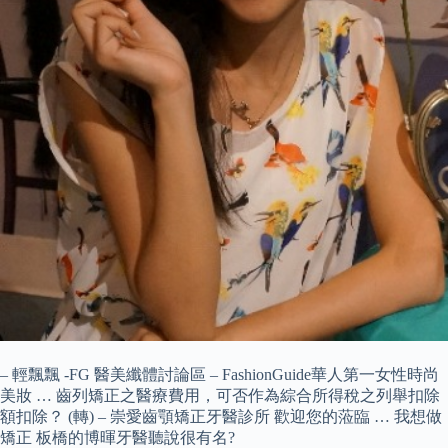
– 輕飄飄 -FG 醫美纖體討論區 – FashionGuide華人第一女性時尚
美妝 … 齒列矯正之醫療費用，可否作為綜合所得稅之列舉扣除
額扣除？ (轉) – 崇愛齒顎矯正牙醫診所 歡迎您的蒞臨 … 我想做
矯正 板橋的博暉牙醫聽說很有名?