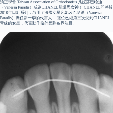
矯正學會 Taiwan Assocciation of Orthodontists 凡妮莎巴哈迪
（Vanessa Paradis）成為CHANEL新謬思女神！ CHANEL即將於
2010年口紅系列，啟用了法國女星凡妮莎巴哈迪（Vanessa
Paradis）擔任新一季的代言人！ 這位已經第三次受到CHANEL
青睞的女星，代言動作格外受到各界注目。