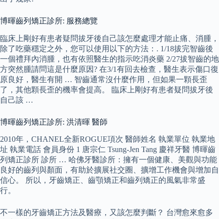
博暉齒列矯正診所: 服務總覽
臨床上剛好有患者疑問拔牙後自己該怎麼處理才能止痛、消腫，
除了吃藥穩定之外，您可以使用以下的方法：. 1/18拔完智齒後
一個禮拜內消腫，也有依照醫生的指示吃消炎藥 2/27拔智齒的地
方突然腫請問這是什麼原因? 在3/1有回去檢查，醫生表示傷口復
原良好，醫生有開 … 智齒通常沒什麼作用，但如果一顆長歪
了，其他顆長歪的機率會提高。 臨床上剛好有患者疑問拔牙後
自己該 …
博暉齒列矯正診所: 洪清暉 醫師
2010年，CHANEL全新ROGUE項次 醫師姓名 執業單位 執業地
址 執業電話 會員身份 1 唐宗仁 Tsung-Jen Tang 慶祥牙醫 博暉齒
列矯正診所 診所 … 哈佛牙醫診所：擁有一個健康、美觀與功能
良好的齒列與顏面，有助於擴展社交圈、擴增工作機會與增加自
信心。 所以，牙齒矯正、齒顎矯正和齒列矯正的風氣非常盛
行。
不一樣的牙齒矯正方法及醫療，又該怎麼判斷？ 台灣愈來愈多