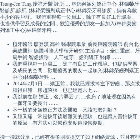
Tsung-Jen Tang 慶祥牙醫 診所 … 林錦榮齒列矯正中心_林錦榮牙
醫診所,診所, (林錦榮齒列矯正中心)林錦榮牙科診所，擁有為數
不少的客戶群。 我們重視每一位員工，除了有良好工作環境、
也提供學習及成長的空間，歡迎優秀的朋友一起加入(林錦榮齒
列矯正中心)林錦榮牙科 …
植牙醫師 廖登漢 高雄 醫學院畢業 前長庚醫院醫師 前台北
榮總醫師 德國科隆大學植牙研究 主治項目：全口重建、牙
周手術 智齒拔除、人工植牙、齒列矯正 醫師 ……
我們重視每一位員工，除了有良好工作環境、也提供學習
及成長的空間，歡迎優秀的朋友一起加入(林錦榮齒列矯正
中心)林錦榮牙科 …
2014年7月1日 — 矯正前，我就已經拔掉左下智齒，那次拔
腫得跟豬一樣超誇張，也已經是六七 …
我以前在那 矯正，名片弄丟了….,也忘了地址現在因為有
一顆牙又要長出 ……
不一樣的牙齒矯正方法及醫療，又該怎麼判斷？
又腫又痛，常是拔牙後最難受的經驗，也是讓人害怕拔牙
的原因，有方法可以幫你安度這段恢復期。
掃一掃就分享，已經有很多朋友提交了如下網絡資源，並且有些