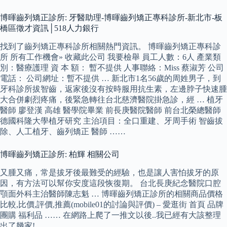
博暉齒列矯正診所: 牙醫助理-博暉齒列矯正專科診所-新北市-板
橋區徵才資訊│518人力銀行
找到了齒列矯正專科診所相關熱門資訊。 博暉齒列矯正專科診
所 所有工作機會» 收藏此公司 我要檢舉 員工人數：6人 產業類
別：醫療護理 資 本 額： 暫不提供 人事聯絡：Miss 蔡淑芳 公司
電話： 公司網址：暫不提供 … 新北市1名56歲的周姓男子，到
牙科診所拔智齒，返家後沒有按時服用抗生素，左邊脖子快速腫
大合併劇烈疼痛，後緊急轉往台北慈濟醫院掛急診，經 … 植牙
醫師 廖登漢 高雄 醫學院畢業 前長庚醫院醫師 前台北榮總醫師
德國科隆大學植牙研究 主治項目：全口重建、牙周手術 智齒拔
除、人工植牙、齒列矯正 醫師 ……
博暉齒列矯正診所: 柏輝 相關公司
又腫又痛，常是拔牙後最難受的經驗，也是讓人害怕拔牙的原
因，有方法可以幫你安度這段恢復期。 台北長庚紀念醫院口腔
顎面外科主治醫師陳志魁 … 博暉齒列矯正診所的相關商品價格
比較,比價,評價,推薦(mobile01的討論與評價) – 愛逛街 首頁 品牌
團購 福利品 …… 在網路上爬了一推文以後..我已經有大該整理
出了幾家!