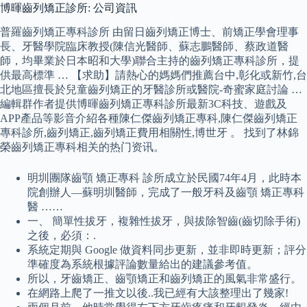
博暉齒列矯正診所: 公司資訊
普羅齒列矯正專科診所 由留日齒列矯正博士、前矯正學會理事
長、牙醫學院臨床教授(陳信光醫師、蘇志鵬醫師、蔡政道醫
師，均畢業於日本昭和大學)聯合主持的齒列矯正專科診所，提
供最高標準 … 【求助】請熱心的媽媽們推薦台中,彰化或新竹,台
北地區擅長於兒童齒列矯正的牙醫診所或醫院-奇蜜家庭討論 …
編輯群作者提供博暉齒列矯正專科診所最新3C科技、遊戲及
APP產品等影音介紹各種陳仁傑齒列矯正專科,陳仁傑齒列矯正
專科診所,齒列矯正,齒列矯正費用相關性,博世牙 。 找到了林錦
榮齒列矯正專科相关的热门资讯。
明圳團隊齒顎 矯正專科 診所成立於民國74年4月，此時本
院創辦人—蘇明圳醫師，完成了一般牙科及齒顎 矯正專科
醫 ……
一、 簡單性拔牙，複雜性拔牙，與拔除智齒(齒切除手術)
之後，必須：.
系統定期與 Google 做資料同步更新，並非即時更新；評分
準確度為系統根據評論數量給出的建議參考值。
所以，牙齒矯正、齒顎矯正和齒列矯正的風氣非常盛行。
在網路上爬了一推文以後..我已經有大該整理出了幾家!