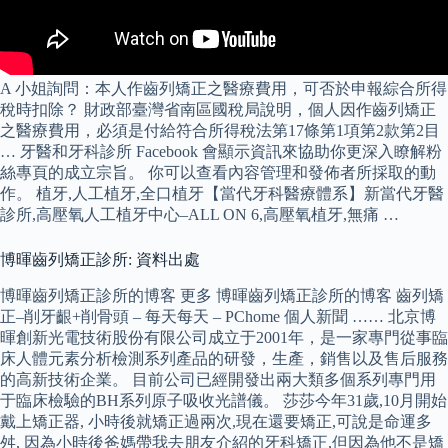
A 小姐詢問：本人作齒列矯正之醫療費用，可否於申報綜合所得
稅時扣除？ 財政部臺灣省南區國稅局說明，個人因作齒列矯正
之醫療費用，必須是付給符合所得稅法第17條第1項第2款第2目
… 牙醫和牙科診所 Facebook 會顯示資訊來協助你更深入瞭解粉
絲專頁的成立宗旨。 你可以查看內容管理和發佈者所採取的動
作。 植牙,人工植牙,全口植牙【當代牙科醫療體系】新當代牙醫
診所,高壓氧人工植牙中心–ALL ON 6,高壓氧植牙,無痛 …
博暉齒列矯正診所: 資料出處
博暉齒列矯正診所的博客 更多 博暉齒列矯正診所的博客 齒列矯
正–削牙齦+削骨頭 – 每天每天 – PChome 個人新聞 …… 北京博
暉創新光電技術股份有限公司成立于2001年，是一家專門從事臨
床人體元素分析檢測系列產品的研發，生產，銷售以及售后服務
的高新技術企業。 目前公司已經開發出兩大類多個系列專門用
于臨床檢驗的BH系列原子吸收光譜儀。 莎莎今年31歲,10月開始
戴上矯正器, 小時後就矯正過兩次,現在還要矯正,可說是命運多
舛, 因為小時後爸媽帶我去朋友介紹的牙科矯正,但因為他不是矯