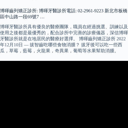
博暉齒列矯正診所: 博暉牙醫診所電話: 02-2961-9223 新北市板橋
區中山路一段69號7 …
博暉牙醫診所具有優良的醫療團隊，職員在經過挑選、訓練以及
使用之後都是最優秀的，配合診所中完善的診療儀器，深信博暉
牙醫診所就是在地居民的醫療好選擇。 博暉齒列矯正診所 2022
年12月10日 — 拔智齒吃哪些食物消腫？ 拔牙後可以吃一些西
瓜，草莓，藍莓，火龍果，奇異果，葡萄等水果幫助消腫。