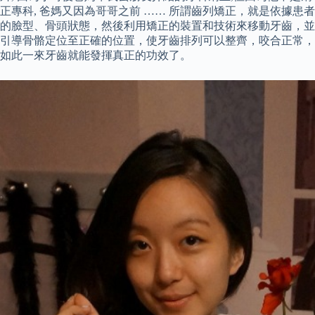
正專科, 爸媽又因為哥哥之前 …… 所謂齒列矯正，就是依據患者
的臉型、骨頭狀態，然後利用矯正的裝置和技術來移動牙齒，並
引導骨骼定位至正確的位置，使牙齒排列可以整齊，咬合正常，
如此一來牙齒就能發揮真正的功效了。