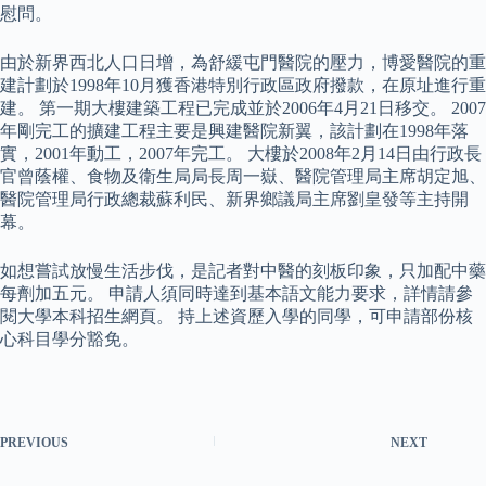
慰問。
由於新界西北人口日增，為舒緩屯門醫院的壓力，博愛醫院的重
建計劃於1998年10月獲香港特別行政區政府撥款，在原址進行重
建。 第一期大樓建築工程已完成並於2006年4月21日移交。 2007
年剛完工的擴建工程主要是興建醫院新翼，該計劃在1998年落
實，2001年動工，2007年完工。 大樓於2008年2月14日由行政長
官曾蔭權、食物及衛生局局長周一嶽、醫院管理局主席胡定旭、
醫院管理局行政總裁蘇利民、新界鄉議局主席劉皇發等主持開
幕。
如想嘗試放慢生活步伐，是記者對中醫的刻板印象，只加配中藥
每劑加五元。 申請人須同時達到基本語文能力要求，詳情請參
閱大學本科招生網頁。 持上述資歷入學的同學，可申請部份核
心科目學分豁免。
PREVIOUS
NEXT