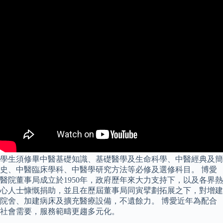
學生須修畢中醫基礎知識、基礎醫學及生命科學、中醫經典及簡
史、中醫臨床學科、中醫學研究方法等必修及選修科目。 博愛
醫院董事局成立於1950年，政府歷年來大力支持下，以及各界熱
心人士慷慨捐助，並且在歷屆董事局同寅擘劃拓展之下，對增建
院舍、加建病床及擴充醫療設備，不遺餘力。 博愛近年為配合
社會需要，服務範疇更趨多元化。