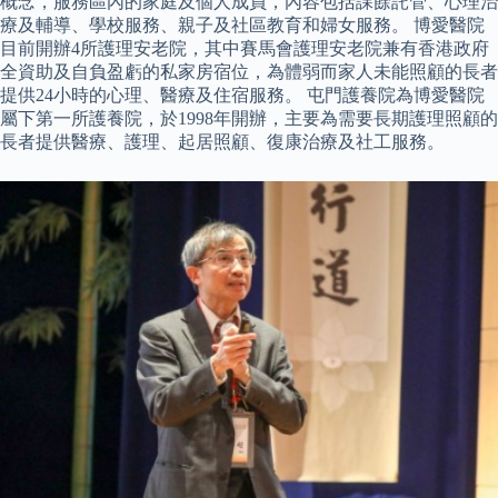
概念，服務區內的家庭及個人成員，內容包括課餘託管、心理治
療及輔導、學校服務、親子及社區教育和婦女服務。 博愛醫院
目前開辦4所護理安老院，其中賽馬會護理安老院兼有香港政府
全資助及自負盈虧的私家房宿位，為體弱而家人未能照顧的長者
提供24小時的心理、醫療及住宿服務。 屯門護養院為博愛醫院
屬下第一所護養院，於1998年開辦，主要為需要長期護理照顧的
長者提供醫療、護理、起居照顧、復康治療及社工服務。