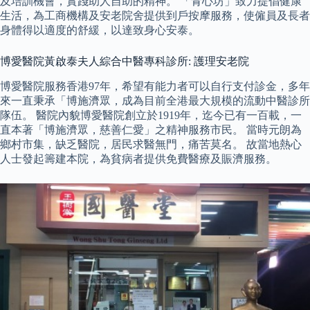
及培訓機會，實踐助人自助的精神。 「青心坊」致力提倡健康
生活，為工商機構及安老院舍提供到戶按摩服務，使僱員及長者
身體得以適度的舒緩，以達致身心安泰。
博愛醫院黃啟泰夫人綜合中醫專科診所: 護理安老院
博愛醫院服務香港97年，希望有能力者可以自行支付診金，多年
來一直秉承「博施濟眾，成為目前全港最大規模的流動中醫診所
隊伍。 醫院內貌博愛醫院創立於1919年，迄今已有一百載，一
直本著「博施濟眾，慈善仁愛」之精神服務市民。 當時元朗為
鄉村市集，缺乏醫院，居民求醫無門，痛苦莫名。 故當地熱心
人士發起籌建本院，為貧病者提供免費醫療及賑濟服務。