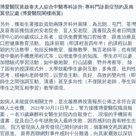
博愛醫院黃啟泰夫人綜合中醫專科診所: 專科門診新症預約及南
翼登記處 (博愛醫院閣樓南翼)
另外，獲衞生署撥款資助兩隊牙科外展隊，為元朗、屯門、荃灣
及葵青區獲指派的安老院舍、盲人安老院、護養院及長者日間護
理中心的60歲或以上長者，提供免費實地口腔檢查、跟進治療及
口腔健康教育活動。 臨床前期（即課程首四年半）的課程以新
穎的方法教學，包括反轉教室、服務教學、無言老師等，也有開
發中藥的手機應用程式等，以增進學生的知識。 學生亦可以參
加體驗式學習活動，如中藥炮製、行山認藥、野外考察等。 除
了固有的授課模式外，大學鼓勵學生參與互動，多角度、批判性
思考，積極向老師發問，以營造主動、良好、高效的雙向性（即
師生之間強調互動、溝通）甚至多向性（不僅限於老師，學生與
學生之間互相學習）教學環境。
如病人未能提供相關文件，是次服務將按憲報所公佈之非符合資
格人士收費。 2021年10月11日早上，警方接獲博愛醫院職員報
案，一名35歲麻醉科女醫生於院內自殺身亡。 現場的手機留有
遺書，提及自己今年拯救病人最終失救，因而感到自責有輕生念
頭。 院方發現病人身旁發現已開封的針筒，個案轉交死因裁判
官跟進。 新界西聯網對事件感到十分難過，向其家屬致以深切