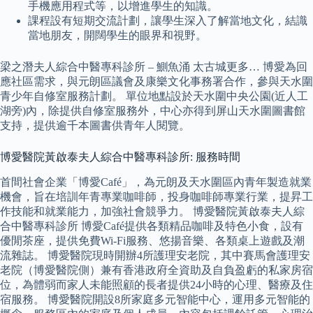
手機應用程式等，以增進學生的知識。
課程設有短期交流計劃，讓學生深入了解當地文化，結識
當地朋友，開闊學生的眼界和視野。
梁之潛夫人綜合中醫專科診所 – 鰂魚涌 太古城更多… 博愛為回
應社區需求，與元朗區議會及康樂文化事務署合作，參與天水圍
青少年自修室服務計劃。 單位地點設於天水圍中央公園(近人工
湖旁)內，除提供自修室服務外，中心亦得到屏山天水圍圖書館
支持，提供逾千本圖書供青年人閱覽。
博愛醫院黃啟泰夫人綜合中醫專科診所: 服務時間
首間社會企業「博愛Café」，為元朗及天水圍區內青年製造就業
機會，旨在培訓年青專業咖啡師，投身咖啡師專業行業，提昇工
作技能和就業能力，加強社會競爭力。 博愛醫院黃啟泰夫人綜
合中醫專科診所 博愛Café提供各類精品咖啡及特色小食，設有
優閒茶座，提供免費Wi-Fi服務、悠揚音樂、各類桌上遊戲及潮
流雜誌。 博愛醫院現時開辦4所護理安老院，其中賽馬會護理安
老院（博愛醫院側）兼有香港政府全資助及自負盈虧的私家房宿
位，為體弱而家人未能照顧的長者提供24小時的心理、醫療及住
宿服務。 博愛醫院開設8所家庭多元智能中心，運用多元智能的