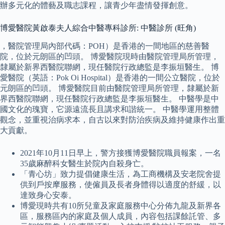
辦多元化的體藝及職志課程，讓青少年盡情發揮創意。
博愛醫院黃啟泰夫人綜合中醫專科診所: 中醫診所 (旺角)
，醫院管理局內部代碼：POH）是香港的一間地區的慈善醫
院，位於元朗區的凹頭。 博愛醫院現時由醫院管理局所管理，
隸屬於新界西醫院聯網，現任醫院行政總監是李振垣醫生。 博
愛醫院（英語：Pok Oi Hospital）是香港的一間公立醫院，位於
元朗區的凹頭。 博愛醫院目前由醫院管理局所管理，隸屬於新
界西醫院聯網，現任醫院行政總監是李振垣醫生。 中醫學是中
國文化的瑰寶，它源遠流長且講求和諧統一。 中醫學運用整體
觀念，並重視治病求本，自古以來對防治疾病及維持健康作出重
大貢獻。
2021年10月11日早上，警方接獲博愛醫院職員報案，一名
35歲麻醉科女醫生於院內自殺身亡。
「青心坊」致力提倡健康生活，為工商機構及安老院舍提
供到戶按摩服務，使僱員及長者身體得以適度的舒緩，以
達致身心安泰。
博愛現時共有10所兒童及家庭服務中心分佈九龍及新界各
區，服務區內的家庭及個人成員，內容包括課餘託管、多