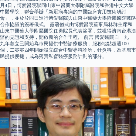
月4日，博愛醫院聯同山東中醫藥大學附屬醫院和香港中文大學
中醫學院，聯合舉辦「新冠病毒病的中醫臨床實用技術研討
會」，並於於同日進行博愛醫院與山東中醫藥大學附屬醫院戰略
合作協議的簽署儀式。 簽署儀式由博愛醫院董事局林群主席和
山東中醫藥大學附屬醫院任勇院長代表簽署，並獲得濟南台港澳
辦的見證和支持，開啟新的合作里程。 前言 博愛醫院自一九一
九年創立已開始為市民提供中醫診療服務，服務地點超過100
個，二零零四年開始設立綜合中醫專科診所，針灸科，為基層巿
民提供便捷，成為落實私營醫療服務計劃的部分。