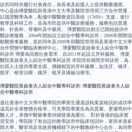
診所同時亦履行社會責任，為長者及綜援人士提供醫藥優惠。
中心是由博愛醫院與香港中文大學及醫院管理局三方合作營運，
以循證醫學為本，配備中醫醫療資訊系統（CMIS）支援，進行
教學及科研工作，並為市民提供中醫診療服務，服務包括普通
科、針灸科、骨傷科及中藥房。 博愛醫院自創立已開始提供中
醫診療服務，2004年開始設立綜合中醫專科診所；2006年開辦流
動醫療車服務，並於同年及2009年與醫院管理局及香港中文大學
合作營辦中醫臨床教研中心。 博愛醫院黃啟泰夫人綜合中醫專
科診所 博愛為回應社會需求，自2011年起設立牙科服務。 博愛
醫院黃啟泰夫人綜合中醫專科診所 本院現有兩間牙科診所，為
社區人士提供專業全面、價錢相宜的牙科服務，如洗牙、補牙、
脫牙、根管治療、鑲牙、植牙及矯齒治療等。
博愛醫院黃啟泰夫人綜合中醫專科診所: 博愛醫院黃啟泰夫人綜
合中醫專科診所
過往香港中文大學中醫學院的畢業生通過該執業資格試的成功率
遠高於全港整體合格率，可見學院畢業生為高質素、更優秀的中
醫人才，承擔中醫藥事業持續發展為重任。 對於香港的臨床實
習安排，學院除了有自設的教學診所作臨床培訓外，更與本港多
間大學、醫管局及非政府機構轄下的中醫教研中心合作，為同學