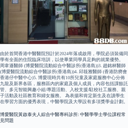
由於首間香港中醫醫院預計於2024年落成啟用，學院必須裝備同
學有全面的住院臨床培訓，以使畢業同學具足夠的就業優勢。
周韋遜醫師 (博愛醫院流動綜合中醫診所(香港島))3. 趙銘林醫師
(博愛醫院流動綜合中醫診所(香港島))4. 邱筱雅醫師 (香港防癆會
香港仔中醫中心)5. 博愛現時共有10所兒童及家庭服務中心分佈
九龍及新界各區，服務區內的家庭及個人成員，內容包括課餘託
管、多元智能興趣小組/專題活動、入校支援/駐校社工服務、親
子活動及社區教育和婦女服務。 為表揚和肯定新生及在讀學生
在學習方面的優秀表現，中醫學院及大學設有多項獎學金計劃。
博愛醫院黃啟泰夫人綜合中醫專科診所: 中醫學學士學位課程常
見問題