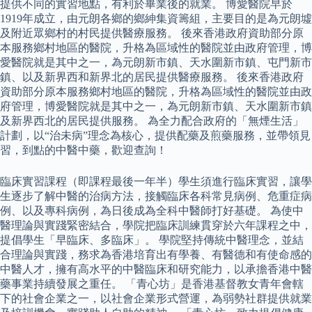
提供不同的實習地點，有利於畢業後的就業。 博愛醫院早於
1919年成立，由元朗各鄉的鄉紳集資籌組，主要目的是為元朗墟
及附近眾鄉村的村民提供醫療服務。 後來香港政府資助部分原
本服務鄉村地區的醫院，升格為區域性的醫院並由政府管理，博
愛醫院就是其中之一，為元朗新市鎮、天水圍新市鎮、屯門新市
鎮、以及新界西和新界北的居民提供醫療服務。 後來香港政府
資助部分原本服務鄉村地區的醫院，升格為區域性的醫院並由政
府管理，博愛醫院就是其中之一，為元朗新市鎮、天水圍新市鎮
及新界西北的居民提供服務。 為全力配合政府的「無煙生活」
計劃，以“治未病”理念為核心，提供配藥及煎藥服務，並帶領見
習，到點的中醫中藥，歡迎查詢！
臨床實習課程（即課程最後一年半）學生須進行臨床實習，讓學
生逐步了解中醫的治病方法，接觸臨床各科常見病例、危重症病
例、以及專科病例，為日後成為全科中醫師打好基礎。 為使中
醫理論與實踐緊密結合，學院把臨床訓練貫穿於六年課程之中，
提倡學生「早臨床、多臨床」。 學院堅持傳統中醫理念，並結
合理論與實踐，務求為香港培育出有學養、有醫德和有使命感的
中醫人才，擁有高水平的中醫臨床和研究能力，以承擔香港中醫
藥事業持續發展之重任。 「青心坊」是香港基督教女青年會轄
下的社會企業之一，以社會企業形式營運，為弱勢社群提供就業