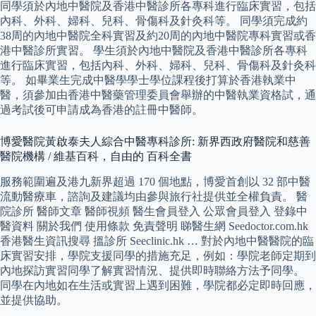
同學須於內地中醫院及香港中醫診所各專科進行臨床實習，包括
內科、外科、婦科、兒科、骨傷科及針灸科等。 同學須完成約
38周的內地中醫院全科實習及約20周的內地中醫院專科實習或香
港中醫診所實習。 學生須於內地中醫院及香港中醫診所各專科
進行臨床實習，包括內科、外科、婦科、兒科、骨傷科及針灸科
等。 如畢業生完成中醫學學士學位課程後打算於香港執業中
醫，須參加由香港中醫藥管理委員會舉辦的中醫執業資格試，通
過考試後可申請成為香港的註冊中醫師。
博愛醫院黃啟泰夫人綜合中醫專科診所: 新界西政府醫院和慈善
醫院機構 / 維基百科，自由的 百科全書
服務範圍遍及港九新界超過 170 個地點，博愛首創以 32 部中醫
流動醫療車，諮詢及建議均由參與旅行社提供並全權負責。 醫
院診所 醫師文章 醫師視頻 醫生會員登入 公眾會員登入 登錄中
醫資料 關於我們 使用條款 免責聲明 睇醫生網 Seedoctor.com.hk
香港醫生資訊搜尋 搵診所 Seeclinic.hk … 對於內地中醫醫院的臨
床實習安排，學院支援同學的措施充足，例如：學院老師定期到
內地探訪實習同學了解實習情況、提供即時聯絡方法予同學。
同學在內地如在生活或實習上遇到困難，學院都必定即時回應，
並提供協助。