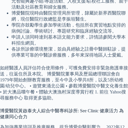
元智能興趣小組/專題活動、入校支援/駐校社工服務、親子
活動及社區教育和婦女服務。
博愛醫院現時由醫院管理局所管理，隸屬於新界西醫院聯
網，現任醫院行政總監是李振垣醫生。
學院亦鼓勵學生參加學術活動，包括所在實習地點安排的
病例討論、學術研討、專題研究和臨床經驗交流等。
申請人須同時達到基本語文能力要求，詳情請參閱大學本
科招生網頁。
各診所診療環境整潔，並由具經驗之註冊中醫師駐診，提
供專業可靠的中醫診療服務，多年來深得地區人士愛戴。
如經醫護人員評估符合使用條件，可獲免費安排非緊急救護車接
送，往返住所及本院。 博愛醫院董事局及歷屆總理聯誼會自
1979年開始創辦教育服務，至今中及小學共8所，以及5所幼稚
園/幼兒中心。 • 遊覽東涌北公園 • 參觀博愛醫院中醫文化養生館
• 於大澳品嚐午餐 • 體驗大澳漁村深度導賞行程 1. 前往 Yahoo搜
尋服務中心 取得更多協助。
博愛醫院黃啟泰夫人綜合中醫專科診所: See Clinic 健康活力 為
健康同心合力
為加強專業培訓及推廣服務，提升博愛中醫影響力。 2022年12