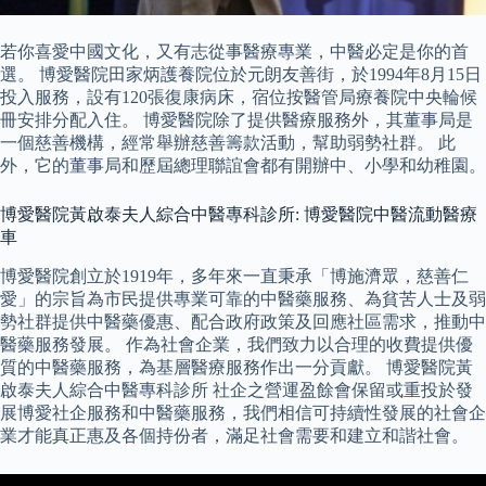
若你喜愛中國文化，又有志從事醫療專業，中醫必定是你的首
選。 博愛醫院田家炳護養院位於元朗友善街，於1994年8月15日
投入服務，設有120張復康病床，宿位按醫管局療養院中央輪候
冊安排分配入住。 博愛醫院除了提供醫療服務外，其董事局是
一個慈善機構，經常舉辦慈善籌款活動，幫助弱勢社群。 此
外，它的董事局和歷屆總理聯誼會都有開辦中、小學和幼稚園。
博愛醫院黃啟泰夫人綜合中醫專科診所: 博愛醫院中醫流動醫療
車
博愛醫院創立於1919年，多年來一直秉承「博施濟眾，慈善仁
愛」的宗旨為市民提供專業可靠的中醫藥服務、為貧苦人士及弱
勢社群提供中醫藥優惠、配合政府政策及回應社區需求，推動中
醫藥服務發展。 作為社會企業，我們致力以合理的收費提供優
質的中醫藥服務，為基層醫療服務作出一分貢獻。 博愛醫院黃
啟泰夫人綜合中醫專科診所 社企之營運盈餘會保留或重投於發
展博愛社企服務和中醫藥服務，我們相信可持續性發展的社會企
業才能真正惠及各個持份者，滿足社會需要和建立和諧社會。