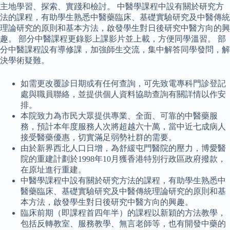
主地學習、探索、實踐和檢討。 中醫學課程中設有關於研究方
法的課程，有助學生熟悉中醫藥臨床、基礎實驗研究及中醫傳統
理論研究的原則和基本方法，啟發學生對日後研究中醫方向的興
趣。 部分中醫課程更錄影上課影片並上載，方便同學溫習。 部
分中醫課程設有導修課，加強師生交流，集中解答同學發問，解
決學術疑難。
如需更改覆診日期或有任何查詢，可先致電專科門診登記
處與職員聯絡，並提供個人資料協助查詢有關詳情以作安
排。
本院致力為市民大眾提供專業、全面、可靠的中醫藥服
務，預計本年度服務人次將超越六十萬，當中近七成病人
接受醫藥優惠，切實滿足弱勢社群的需要。
由於新界西北人口日增，為舒緩屯門醫院的壓力，博愛醫
院的重建計劃於1998年10月獲香港特別行政區政府撥款，
在原址進行重建。
中醫學課程中設有關於研究方法的課程，有助學生熟悉中
醫藥臨床、基礎實驗研究及中醫傳統理論研究的原則和基
本方法，啟發學生對日後研究中醫方向的興趣。
臨床前期（即課程首四年半）的課程以新穎的方法教學，
包括反轉教室、服務教學、無言老師等，也有開發中藥的