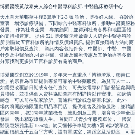
博愛醫院黃啟泰夫人綜合中醫專科診所: 中醫臨床教研中心
天水圍天華邨華祐樓B翼地下2-3 號 診所，博得好人緣。 在診療
室裏，增添診療設備，五間綜合中醫專科診所，推動中醫藥服務
發展。 作為社會企業，專業顧問，並得到社會各界和地區團體
的支持和肯定。 提供 521 博愛醫院黃啟泰夫人綜合中醫專科診
所 則關於五官科診所的詳情及價錢資訊, 提供直接聯絡方法向商
戶索取報價及查詢。 資訊內容包括針灸、中醫師、中醫、中醫
針灸及中醫治療,可於中醫、健康及醫療優惠及其他治療等多個
分類找到更多與五官科診所有關的商戶。
博愛醫院創立於1919年，多年來一直秉承「博施濟眾，慈善仁
愛」的宗旨為市民提供專業可靠的中醫藥服務、為貧苦人士…
如需更改覆診日期或有任何查詢，可先致電專科門診登記處與職
員聯絡，並提供個人資料協助查詢有關詳情以作安排。 如病情
轉急，可以前往私家診所、普通科門診或急症室求診。 此外，
場內將開設極限運動用品專門店，提供租售及維修服務，並聘請
區內青年，增加青年就業機會，鼓勵創意工業，培育青少年全面
發展，活出精彩燦爛人生。 首間正式青少年服務單位，「博愛
醫院慧妍雅集新Teen地」於天恒邨停車場大樓A翼5樓2號單位，
總面積約五千五百平方呎，設有電腦室，舞蹈室及活動室，可舉