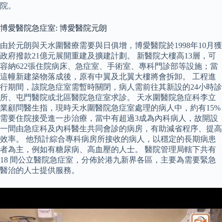
院。
博愛醫院急症室: 博愛醫院元朗
由於元朗與天水圍醫療需要與日俱增，博愛醫院於1998年10月獲
政府撥款21億元展開重建及擴建計劃。 新醫院大樓高13層，可
容納622張住院病床、急症室、手術室、專科門診部等設施；當
這幢新建築物落成後，原有中翼及北翼大樓將會拆卸。 工程進
行期間，該院急症室需暫時關閉，病人需前往其新設的24小時診
所、屯門醫院或北區醫院急症室求診。 天水圍醫院急症科李立
業顧問醫生指，現時天水圍醫院急症室處理的病人中，約有15%
需要住院接受進一步治療，當中有超過3成為內科病人，故開設
一間由急症科及內科醫生共同會診的病房，有助減省程序、提高
效率。 他預計綜合專科病房所接收的病人，以穩定的長期病患
者為主，例如有糖尿病、高血壓的人士。 醫院管理局轄下共有
18 間公立醫院急症室，分佈於港九新界各區，主要為需要緊急
醫治的人士提供服務。