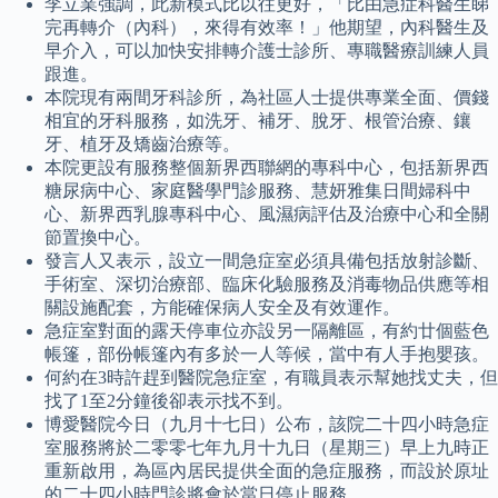
李立業強調，此新模式比以往更好，「比由急症科醫生睇
完再轉介（內科），來得有效率！」他期望，內科醫生及
早介入，可以加快安排轉介護士診所、專職醫療訓練人員
跟進。
本院現有兩間牙科診所，為社區人士提供專業全面、價錢
相宜的牙科服務，如洗牙、補牙、脫牙、根管治療、鑲
牙、植牙及矯齒治療等。
本院更設有服務整個新界西聯網的專科中心，包括新界西
糖尿病中心、家庭醫學門診服務、慧妍雅集日間婦科中
心、新界西乳腺專科中心、風濕病評估及治療中心和全關
節置換中心。
發言人又表示，設立一間急症室必須具備包括放射診斷、
手術室、深切治療部、臨床化驗服務及消毒物品供應等相
關設施配套，方能確保病人安全及有效運作。
急症室對面的露天停車位亦設另一隔離區，有約廿個藍色
帳篷，部份帳篷內有多於一人等候，當中有人手抱嬰孩。
何約在3時許趕到醫院急症室，有職員表示幫她找丈夫，但
找了1至2分鐘後卻表示找不到。
博愛醫院今日（九月十七日）公布，該院二十四小時急症
室服務將於二零零七年九月十九日（星期三）早上九時正
重新啟用，為區內居民提供全面的急症服務，而設於原址
的二十四小時門診將會於當日停止服務。