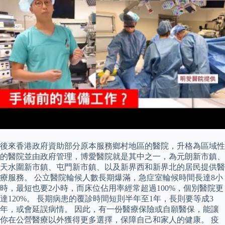
後來香港政府資助部分原本服務鄉村地區的醫院，升格為區域性
的醫院並由政府管理，博愛醫院就是其中之一，為元朗新市鎮、
天水圍新市鎮、屯門新市鎮、以及新界西和新界北的居民提供醫
療服務。 公立醫院輪候人數長期爆滿，急症室輪候時間長達8小
時，最短也要2小時，而床位佔用率經常超過100%，個別醫院更
達120%。 長期病患的覆診時間短則半年至1年，長則要等成3
年，或會延誤病情。 因此，有一份醫療保險或自願醫保，能讓
你在公營醫療以外獲得更多選擇，保障自己和家人的健康。 疫