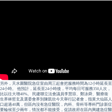
另外，天水圍醫院急症室由周三起會把服務時間為12小時延長至
24小時。 他預計，延長至24小時後，平均每日可服務350人次，
比以往大增40%。 民建聯立法會議員李慧琼、鄭泳舜、醫療衞
生界林哲玄及選委會界別陳凱欣今天舉行記者會，指黃大仙區人
口超過40萬，但區內沒有急症醫院，內科、骨科等專科門診新症
要輪候至少兩年，情況都不能接受，促請政府在區內興建急症醫