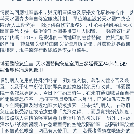
博愛為回應社區需求，與元朗區議會及康樂文化事務署合作，參
與天水圍青少年自修室服務計劃。 單位地點設於天水圍中央公
園(近人工湖旁)內，除提供自修室服務外，中心亦得到屏山天水
圍圖書館支持，提供逾千本圖書供青年人閱覽。 ，醫院管理局
內部代碼：POH）是香港的一間地區的慈善醫院，位於元朗區
的凹頭。 博愛醫院現時由醫院管理局所管理，隸屬於新界西醫
院聯網，現任醫院行政總監是李振垣醫生。
博愛醫院急症室: 天水圍醫院急症室周三起延長至24小時服務
綜合專科病房同啟用
個別病人使用的特殊消耗品，例如植入物、義製人體器官及裝
置、以及手術中所使用的即棄腹腔鏡儀器須另行收費。 博愛醫
院一名76歲男病人，今日下午約三時半，在未有通知職員而自行
離開醫院急症室。 急症室職員發現病人離開，已通知保安及即
時在全院範圍及附近地區大規模搜索，並未找到病人。 在政府
急症室接受診症或治療並非「先到先得」，而是實施分流制度，
即按照病人病情的輕重緩急而定治理的先後次序。 另外，位於
深水埗的明愛醫院亦在急症室旁的空地設隔離區，該隔離區設置
十多個黃色帳篷，均已有人使用。 約十名長者需躺在帳篷外的