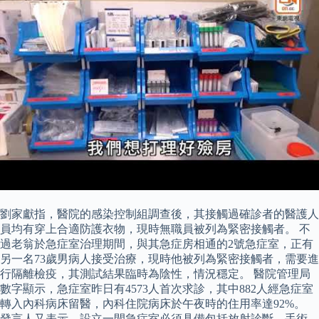
劉家獻指，醫院的感染控制組調查後，其接觸過確診者的醫護人
員均有穿上合適防護衣物，現時無職員被列為緊密接觸者。 不
過老翁於急症室治理期間，與其急症房相通的2號急症室，正有
另一名73歲男病人接受治療，現時他被列為緊密接觸者，需要進
行隔離檢疫，其測試結果臨時為陰性，情況穩定。 醫院管理局
數字顯示，急症室昨日有4573人首次求診，其中882人經急症室
轉入內科病床留醫，內科住院病床於午夜時的住用率達92%。
發言人又表示，設立一間急症室必須具備包括放射診斷、手術