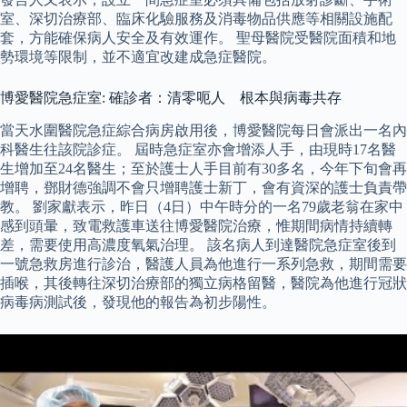
室、深切治療部、臨床化驗服務及消毒物品供應等相關設施配
套，方能確保病人安全及有效運作。 聖母醫院受醫院面積和地
勢環境等限制，並不適宜改建成急症醫院。
博愛醫院急症室: 確診者：清零呃人 根本與病毒共存
當天水圍醫院急症綜合病房啟用後，博愛醫院每日會派出一名內
科醫生往該院診症。 屆時急症室亦會增添人手，由現時17名醫
生增加至24名醫生；至於護士人手目前有30多名，今年下旬會再
增聘，鄧財德強調不會只增聘護士新丁，會有資深的護士負責帶
教。 劉家獻表示，昨日（4日）中午時分的一名79歲老翁在家中
感到頭暈，致電救護車送往博愛醫院治療，惟期間病情持續轉
差，需要使用高濃度氧氣治理。 該名病人到達醫院急症室後到
一號急救房進行診治，醫護人員為他進行一系列急救，期間需要
插喉，其後轉往深切治療部的獨立病格留醫，醫院為他進行冠狀
病毒病測試後，發現他的報告為初步陽性。