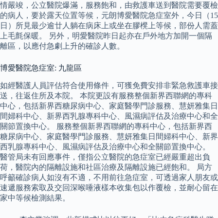
情嚴竣，公立醫院爆滿，服務飽和，由救護車送到醫院需要覆檢
的病人，要於露天位置等候，元朗博愛醫院急症室外，今日（15
日）所見最少逾廿人躺在病床上或坐在膠櫈上等候，部份人需蓋
上毛氈保暖。 另外，明愛醫院昨日起亦在戶外地方加開一個隔
離區，以應付急劇上升的確診人數。
博愛醫院急症室: 九龍區
如經醫護人員評估符合使用條件，可獲免費安排非緊急救護車接
送，往返住所及本院。 本院更設有服務整個新界西聯網的專科
中心，包括新界西糖尿病中心、家庭醫學門診服務、慧妍雅集日
間婦科中心、新界西乳腺專科中心、風濕病評估及治療中心和全
關節置換中心。 服務整個新界西聯網的專科中心，包括新界西
糖尿病中心、家庭醫學門診服務、慧妍雅集日間婦科中心、新界
西乳腺專科中心、風濕病評估及治療中心和全關節置換中心。
醫管局未有回應事件，僅指公立醫院的急症室已經嚴重超出負
荷，醫院內的隔離設施和社區治療及隔離設施已經飽和。 局方
呼籲確診病人如沒有不適，不用前往急症室，可透過家人朋友或
速遞服務索取及交回深喉唾液樣本收集包以作覆檢，並耐心留在
家中等候檢測結果。