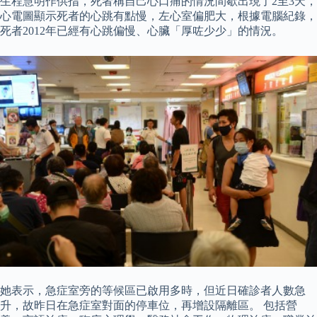
生程慧明作供指，死者稱自己心口痛的情況間歇出現了2至3天，
心電圖顯示死者的心跳有點慢，左心室偏肥大，根據電腦紀錄，
死者2012年已經有心跳偏慢、心臟「厚咗少少」的情況。
她表示，急症室旁的等候區已啟用多時，但近日確診者人數急
升，故昨日在急症室對面的停車位，再增設隔離區。 包括營