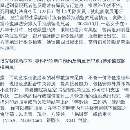
屬趕到發現死者無反應才有職員進行急救，惟最終仍然不治。
死因裁判法庭今天（22日）選出5男陪審員，就此個案展開研
訊。 急症室醫生承認當時沒有儀器持續監察死者情況，實際上
當時也無法安排人手持續留意死者。 2008年10月, 一名女子在○
八年十月時，出現嚴重頭痛，眼睛也看到有黑點，曾兩度到明愛
的急症室求診，都只被診斷是緊張性頭痛，服藥後便出院。 院
方替她進行很多檢查，她留醫四日後出院，當時仍被診斷是緊張
性頭痛。
博愛醫院急症室: 專科門診新症預約及南翼登記處 (博愛醫院閣
樓南翼)
歲，而幼童接種復必泰的科學數據未足夠，不會一併降低接種年
齡，現階段應配合中央資源，提高接種能力，包括安排外展隊為
小童打針。 博愛醫院急症室 博愛醫院急症室 你可使用支援「轉
數快」二維碼的銀行或儲值支付工具營運商的流動應用程式，掃
描列印於賬單或尚欠款項結單上的「轉數快」二維碼，便能繳
費。 你可以攜同賬單，在辦公室時間內前往醫管局轄下醫院之
會計部，以支票、現金、八達通、「易辦事」或信用卡
（VISA、MasterCard、銀聯卡、JCB）付款。