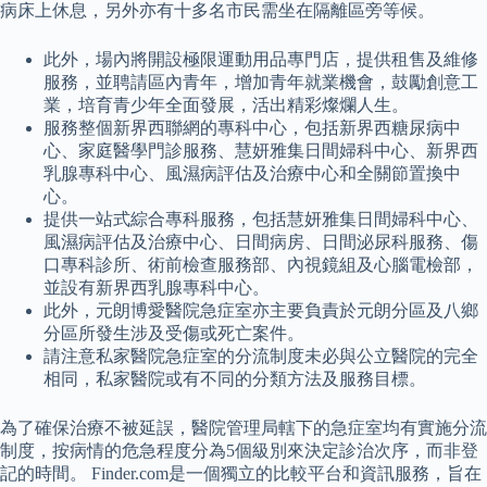
病床上休息，另外亦有十多名市民需坐在隔離區旁等候。
此外，場內將開設極限運動用品專門店，提供租售及維修
服務，並聘請區內青年，增加青年就業機會，鼓勵創意工
業，培育青少年全面發展，活出精彩燦爛人生。
服務整個新界西聯網的專科中心，包括新界西糖尿病中
心、家庭醫學門診服務、慧妍雅集日間婦科中心、新界西
乳腺專科中心、風濕病評估及治療中心和全關節置換中
心。
提供一站式綜合專科服務，包括慧妍雅集日間婦科中心、
風濕病評估及治療中心、日間病房、日間泌尿科服務、傷
口專科診所、術前檢查服務部、內視鏡組及心腦電檢部，
並設有新界西乳腺專科中心。
此外，元朗博愛醫院急症室亦主要負責於元朗分區及八鄉
分區所發生涉及受傷或死亡案件。
請注意私家醫院急症室的分流制度未必與公立醫院的完全
相同，私家醫院或有不同的分類方法及服務目標。
為了確保治療不被延誤，醫院管理局轄下的急症室均有實施分流
制度，按病情的危急程度分為5個級別來決定診治次序，而非登
記的時間。 Finder.com是一個獨立的比較平台和資訊服務，旨在