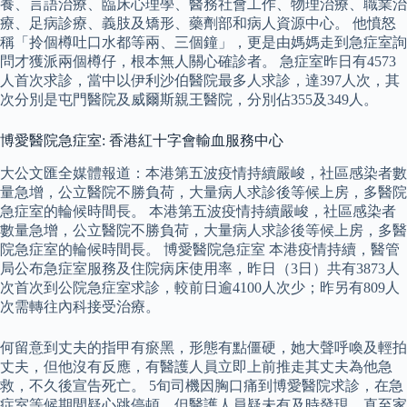
養、言語治療、臨床心理學、醫務社會工作、物理治療、職業治
療、足病診療、義肢及矯形、藥劑部和病人資源中心。 他憤怒
稱「拎個樽吐口水都等兩、三個鐘」，更是由媽媽走到急症室詢
問才獲派兩個樽仔，根本無人關心確診者。 急症室昨日有4573
人首次求診，當中以伊利沙伯醫院最多人求診，達397人次，其
次分別是屯門醫院及威爾斯親王醫院，分別佔355及349人。
博愛醫院急症室: 香港紅十字會輸血服務中心
大公文匯全媒體報道：本港第五波疫情持續嚴峻，社區感染者數
量急增，公立醫院不勝負荷，大量病人求診後等候上房，多醫院
急症室的輪候時間長。 本港第五波疫情持續嚴峻，社區感染者
數量急增，公立醫院不勝負荷，大量病人求診後等候上房，多醫
院急症室的輪候時間長。 博愛醫院急症室 本港疫情持續，醫管
局公布急症室服務及住院病床使用率，昨日（3日）共有3873人
次首次到公院急症室求診，較前日逾4100人次少；昨另有809人
次需轉往內科接受治療。
何留意到丈夫的指甲有瘀黑，形態有點僵硬，她大聲呼喚及輕拍
丈夫，但他沒有反應，有醫護人員立即上前推走其丈夫為他急
救，不久後宣告死亡。 5旬司機因胸口痛到博愛醫院求診，在急
症室等候期間疑心跳停頓，但醫護人員疑未有及時發現，直至家