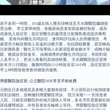
差不多同一時間，103歲女病人獲安排轉送至天水圍醫院繼續接
受治療。 李立業舉例指，有糖尿病患者若因血糖控制差，過高
或過低入急症室，急症室醫生的處理是注射胰島素或提供葡萄
糖。 若有內科醫生共同診症，會同時評估病人的用藥情況，考
慮需否大幅改變病人長遠的治療方案，包括調校藥量，甚至轉為
注射胰島素；醫生又可指導病人在家居監察血糖水平，或轉介驗
眼、糖尿診所跟進等。 由兩個專科的醫生共同診症，有助對病
人及早介入，更深入衡量到其病情輕重。 天水圍醫院急症室將
於本月21日開始，服務時間由12小時延長至24小時，急症室當日
早上8時開放後便會持續提供服務。
博愛醫院急症室: 公立醫院10大常見手術收費
元朗近日多個屋苑及多幢大廈都有疫情，不少居民自行檢測後發
現初步陽性，並蜂擁到博愛醫院求診。 院方未能一一安排患者
入院，只能安排醫院外的地方讓病人等候，多名市民需要躺在病
床或膠櫈候診，亦有長者坐在輪椅上等待。 博愛醫院急症室醫