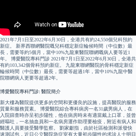
2021年7月1日至2022年6月30日，全港共有約24,550個兒科預約
新症。 新界西聯網醫院嘅兒科穩定新症輪候時間（中位數）最
長，需要等約5個月，當中10%九龍東醫院聯網嘅病人要等近1
年。 博愛醫院專科門診 2021年7月1日至2022年6月30日，全港共
有約103,342個骨科預約新症。 九龍東聯網醫院的骨科穩定新症
輪候時間（中位數）最長，需要等超過1年，當中10%九龍中醫
院聯網病人更要等超過2年。
博愛醫院專科門診: 醫院簡介
新大樓為醫院提供更多的空間和更優良的設施，提高醫院的服務
質量和服務質素。 博愛醫院綜合專科病房一名31歲男病人，在
入院篩查時亦呈初步陽性，他在病房時未有適當戴上口罩，並曾
經嘔吐，一名抽血員和一名病房運作助理要檢疫，附近有病人和
醫護人員要接受醫學監察。 劉家獻指，由於社區檢測和派發快
速測試包，近日公立醫院急症室有大量初步陽性的求診人士明日