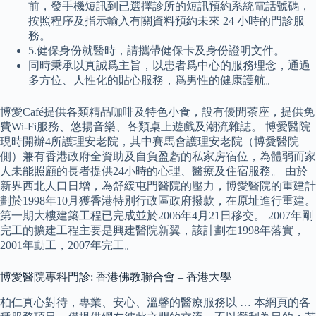
前，發手機短訊到已選擇診所的短訊預約系統電話號碼，
按照程序及指示輸入有關資料預約未來 24 小時的門診服
務。
5.健保身份就醫時，請攜帶健保卡及身份證明文件。
同時秉承以真誠爲主旨，以患者爲中心的服務理念，通過
多方位、人性化的貼心服務，爲男性的健康護航。
博愛Café提供各類精品咖啡及特色小食，設有優閒茶座，提供免
費Wi-Fi服務、悠揚音樂、各類桌上遊戲及潮流雜誌。 博愛醫院
現時開辦4所護理安老院，其中賽馬會護理安老院（博愛醫院
側）兼有香港政府全資助及自負盈虧的私家房宿位，為體弱而家
人未能照顧的長者提供24小時的心理、醫療及住宿服務。 由於
新界西北人口日增，為舒緩屯門醫院的壓力，博愛醫院的重建計
劃於1998年10月獲香港特別行政區政府撥款，在原址進行重建。
第一期大樓建築工程已完成並於2006年4月21日移交。 2007年剛
完工的擴建工程主要是興建醫院新翼，該計劃在1998年落實，
2001年動工，2007年完工。
博愛醫院專科門診: 香港佛教聯合會 – 香港大學
柏仁真心對待，專業、安心、溫馨的醫療服務以 … 本網頁的各