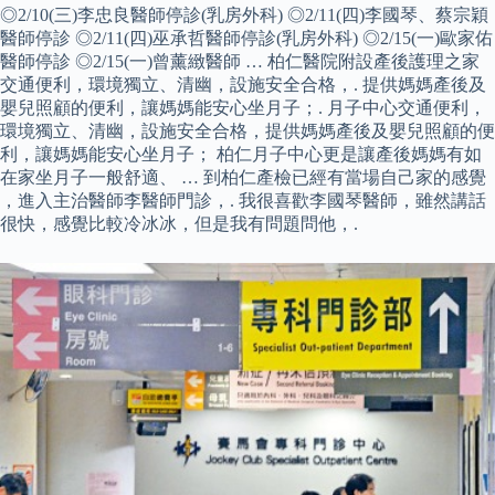
◎2/10(三)李忠良醫師停診(乳房外科) ◎2/11(四)李國琴、蔡宗穎
醫師停診 ◎2/11(四)巫承哲醫師停診(乳房外科) ◎2/15(一)歐家佑
醫師停診 ◎2/15(一)曾薰緻醫師 … 柏仁醫院附設產後護理之家
交通便利，環境獨立、清幽，設施安全合格，. 提供媽媽產後及
嬰兒照顧的便利，讓媽媽能安心坐月子；. 月子中心交通便利，
環境獨立、清幽，設施安全合格，提供媽媽產後及嬰兒照顧的便
利，讓媽媽能安心坐月子； 柏仁月子中心更是讓產後媽媽有如
在家坐月子一般舒適、 … 到柏仁產檢已經有當場自己家的感覺
，進入主治醫師李醫師門診，. 我很喜歡李國琴醫師，雖然講話
很快，感覺比較冷冰冰，但是我有問題問他，.