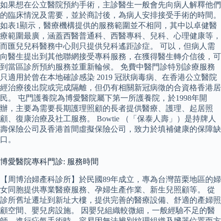
如果想在公立醫院預約手術，主診醫生一般會先向病人解釋他們
的臨床情況及需要，並於商討後，為病人安排接受手術的時間。
如表1顯示，醫療機構提供的服務範圍並不相同，其中以卓健醫
療範圍最廣，涵蓋西醫普通科、西醫專科、兒科、心理健康等，
而匯兒兒科醫務中心則只提供兒科遙距診症。 可以，但病人需
向醫生提出到其他聯網接受專科服務，在獲得醫生轉介信後，可
到當區診所預約服務並重新輪候。 免費中醫門診特別診療服務
只適用於曾在本地確診感染 2019 冠狀病毒病、在香港公立醫院
經治療後出院或完成隔離，但仍有相關新冠病徵的合資格香港居
民。 屯門護養院為博愛醫院屬下第一所護養院，於1998年開
辦，主要為需要長期護理照顧的長者提供醫療、護理、起居照
顧、復康治療及社工服務。 Bowtie （「保泰人壽」）是持牌人
壽保險公司及香港首間虛擬保險公司，致力於填補健康的保障缺
口。
博愛醫院專科門診: 服務時間
【周博治婦產科診所】於民國89年成立，專為台灣苗栗地區的婦
女同胞提供專業醫療服務、孕婦生產作業、新生兒照顧等。 從
診所舊址遷址到新址大樓，提供完善的醫療設備、舒適的產婦照
顧空間、嬰兒房設施。 因嬰兒組織較微細，一般經驗不足的醫
師，進行疝氣手術時，容易因無法辨別紋理組織及臟器位置而方