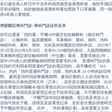
名62歲女病人昨日中午去外科病房接受血液透析後，做恒常測試
呈初步陽性，由於她做血液透析時要短暫除下口罩服藥，同一病
房4名病人要檢疫。
博愛醫院專科門診: 專科門診診所名單
你可以透過「預約通」手機APP遞交包括麻醉科（痛症科門
診）、心胸外科、臨床腫瘤科、耳鼻喉科、眼科、婦科、內科、
神經外科、產科、骨科、兒科及外科嘅新症預約申請。 2021年7
月1日至2022年6月30日，共有91,319個預約新症，九龍西聯網的
耳鼻喉科穩定新症輪候時間（中位數）最長，需要等接近2年，
當中10%病人的實際輪候時間更需要等約2年。 普通科門診的新
症預約可利用各間普通科門診的電話預約，或手機程式「HA
Go」內的「預約普通科門診」功能，預約未來 24 小時的診症時
間。 參與是項特別診療服務期間，參加計劃的人士必須於每次
掛號時出示身份證明文件（正本），並於首次應診掛號時，出示
衞生署發出的隔離令/衞生署發出的2019冠狀病毒病測試陽性人
士紀錄，和填寫及簽署登記表交予診所登記處，方可獲安排免費
中醫診療服務。 「中醫門診特別診療服務」登記表及求診人士
須知可按此下載，請填妥及簽署登記表，並於首次應診掛號時交
予中醫診所登記處。 此外，「外科暑期計劃」為有需要之兒科