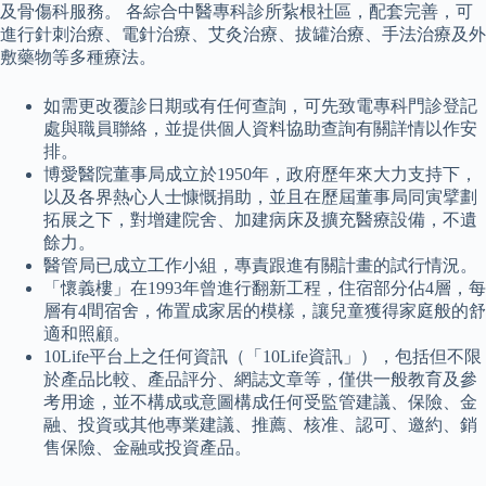
及骨傷科服務。 各綜合中醫專科診所紥根社區，配套完善，可
進行針刺治療、電針治療、艾灸治療、拔罐治療、手法治療及外
敷藥物等多種療法。
如需更改覆診日期或有任何查詢，可先致電專科門診登記
處與職員聯絡，並提供個人資料協助查詢有關詳情以作安
排。
博愛醫院董事局成立於1950年，政府歷年來大力支持下，
以及各界熱心人士慷慨捐助，並且在歷屆董事局同寅擘劃
拓展之下，對增建院舍、加建病床及擴充醫療設備，不遺
餘力。
醫管局已成立工作小組，專責跟進有關計畫的試行情況。
「懷義樓」在1993年曾進行翻新工程，住宿部分佔4層，每
層有4間宿舍，佈置成家居的模樣，讓兒童獲得家庭般的舒
適和照顧。
10Life平台上之任何資訊（「10Life資訊」），包括但不限
於產品比較、產品評分、網誌文章等，僅供一般教育及參
考用途，並不構成或意圖構成任何受監管建議、保險、金
融、投資或其他專業建議、推薦、核准、認可、邀約、銷
售保險、金融或投資產品。