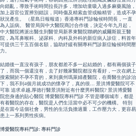
向錯亂，導致手術時間拉長許多，增加幼童吸入過多麻藥風險，
加上器官位置辨別錯誤，同時傷及精索血管或輸精管，造成不孕
狀況產生。 （星島日報報道）香港專科門診輪候時間長，一直
為人詬病。 醫管局與中大醫院商討合作後，決定今年九月起，
中大醫院將派出醫生到醫管局新界東醫院聯網的威爾斯親王醫
院，為耳鼻喉科、泌尿科、內科及外科的新症病人診症，料首年
可提供三千五百個名額，協助紓緩有關專科門診新症輪候時間壓
力。
結婚後一直沒有孩子，朋友都差不多一起結婚的，都有兩個孩子
了，而我一個還沒有，去了好幾家醫院都沒有看好，一次在網上
搜索關於不孕不育的，來到廣州瑪萊婦產醫院，在喬醫生的診治
下，我不到4個月就成功的懷孕了，真的很… 景洪博愛醫院可不
可靠 追求卓越,厚德行醫景洪附近有什麼男科醫院? 景洪博愛醫
院您身邊的貼心醫院 博愛醫院專科門診 不管是哪個城市，都是
有着醫院的存在，醫院是人們生活當中必不可少的機構。 特別
是在當今這個社會，男性的生活負擔過重，工作壓力大，更容易
患上一系列男性疾病。
博愛醫院專科門診: 專科門診