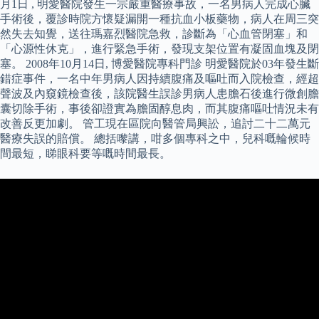
月1日 , 明愛醫院發生一宗嚴重醫療事故，一名男病人完成心臟
手術後，覆診時院方懷疑漏開一種抗血小板藥物，病人在周三突
然失去知覺，送往瑪嘉烈醫院急救，診斷為「心血管閉塞」和
「心源性休克」，進行緊急手術，發現支架位置有凝固血塊及閉
塞。 2008年10月14日, 博愛醫院專科門診 明愛醫院於03年發生斷
錯症事件，一名中年男病人因持續腹痛及嘔吐而入院檢查，經超
聲波及內窺鏡檢查後，該院醫生誤診男病人患膽石後進行微創膽
囊切除手術，事後卻證實為膽固醇息肉，而其腹痛嘔吐情況未有
改善反更加劇。 管工現在區院向醫管局興訟，追討二十二萬元
醫療失誤的賠償。 總括嚟講，咁多個專科之中，兒科嘅輪候時
間最短，睇眼科要等嘅時間最長。