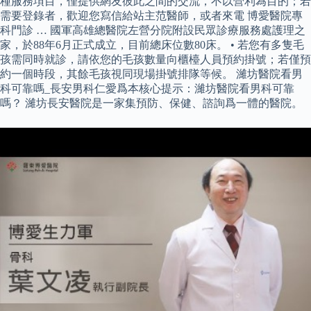
種服務項目，僅提供網友彼此之間的交流，不以營利為目的；若
需要登錄者，歡迎您寫信給站主范醫師，或者來電 博愛醫院專
科門診 … 國軍高雄總醫院左營分院附設民眾診療服務處護理之
家，於88年6月正式成立，目前總床位數80床。 • 若您有多隻毛
孩需同時就診，請依您的毛孩數量向櫃檯人員預約掛號；若僅預
約一個時段，其餘毛孩視同現場掛號排隊等候。 濰坊醫院看男
科可靠嗎_長安男科仁愛爲本核心提示：濰坊醫院看男科可靠
嗎？ 濰坊長安醫院是一家集預防、保健、諮詢爲一體的醫院。