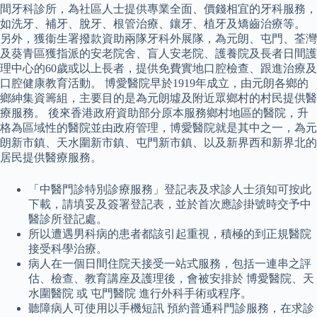
間牙科診所，為社區人士提供專業全面、價錢相宜的牙科服務，
如洗牙、補牙、脫牙、根管治療、鑲牙、植牙及矯齒治療等。
另外，獲衞生署撥款資助兩隊牙科外展隊，為元朗、屯門、荃灣
及葵青區獲指派的安老院舍、盲人安老院、護養院及長者日間護
理中心的60歲或以上長者，提供免費實地口腔檢查、跟進治療及
口腔健康教育活動。 博愛醫院早於1919年成立，由元朗各鄉的
鄉紳集資籌組，主要目的是為元朗墟及附近眾鄉村的村民提供醫
療服務。 後來香港政府資助部分原本服務鄉村地區的醫院，升
格為區域性的醫院並由政府管理，博愛醫院就是其中之一，為元
朗新市鎮、天水圍新市鎮、屯門新市鎮、以及新界西和新界北的
居民提供醫療服務。
「中醫門診特別診療服務」登記表及求診人士須知可按此
下載，請填妥及簽署登記表，並於首次應診掛號時交予中
醫診所登記處。
所以遭遇男科病的患者都該引起重視，積極的到正規醫院
接受科學治療。
病人在一個日間住院天接受一站式服務，包括一連串之評
估、檢查、教育講座及護理後，會被安排於 博愛醫院、天
水圍醫院 或 屯門醫院 進行外科手術或程序。
聽障病人可使用以手機短訊 預約普通科門診服務，在求診