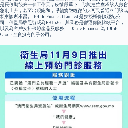
是長假期後第一個工作天，疫情嚴重下，預期急症室求診人數會
急劇上升，甚至出現飽和，呼籲病徵輕微的人可到普通科門診或
私家診所求醫。 10Life Financial Limited 是獲授權保險經紀公
司，保監局牌照號碼為FB1526，其業務是營運保險比較平台，
以及為客戶安排保險產品及服務。 10Life Financial 為 10Life
Group 全資擁有的子公司。