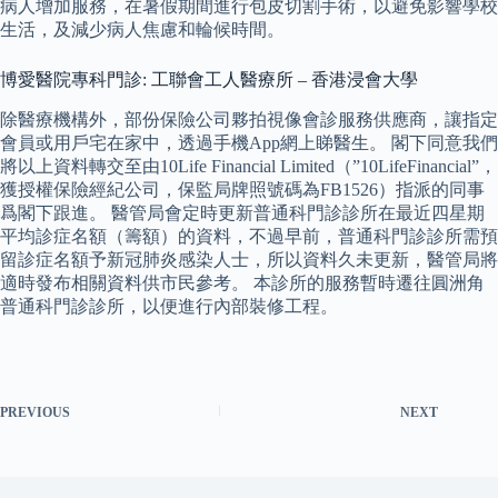
病人增加服務，在暑假期間進行包皮切割手術，以避免影響學校
生活，及減少病人焦慮和輪候時間。
博愛醫院專科門診: 工聯會工人醫療所 – 香港浸會大學
除醫療機構外，部份保險公司夥拍視像會診服務供應商，讓指定
會員或用戶宅在家中，透過手機App網上睇醫生。 閣下同意我們
將以上資料轉交至由10Life Financial Limited（”10LifeFinancial”，
獲授權保險經紀公司，保監局牌照號碼為FB1526）指派的同事
爲閣下跟進。 醫管局會定時更新普通科門診診所在最近四星期
平均診症名額（籌額）的資料，不過早前，普通科門診診所需預
留診症名額予新冠肺炎感染人士，所以資料久未更新，醫管局將
適時發布相關資料供市民參考。 本診所的服務暫時遷往圓洲角
普通科門診診所，以便進行內部裝修工程。
PREVIOUS
NEXT