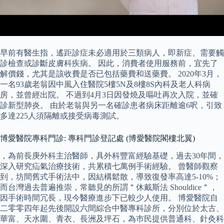
早前有醫生指，遙距診症未必適用於三類病人，即新症、需要觸
診檢查或診斷皮膚科疾病。 因此，消費者使用服務前，宜先了
解價錢，尤其是該收費是否已包括藥費和送藥費。 2020年3月，
一名93歲老翁因中風入住醫院5樓5N及8樓8S內科及老人科病
房，並曾經出院。 不過到4月3日因發燒及嘔吐再次入院，並確
診新型肺炎。 由於老翁與另一名確診患者病床距離逾6呎，引致
多達225人須隔離或接受病毒測試。
博愛醫院專科門診: 專科門診登記處 (博愛醫院閣樓北翼)
，為前長庚外科主治醫師，具外科豐富經驗基礎，過去30年間，
深入研究疝氣治療技術，共累積七萬例手術經驗。 曾醫師觀察
到，坊間舊式手術法中，因結構鬆散，導致復發率高達5-10%；
而台灣過去普遍推崇，常聽見的所謂＂休戴斯法 Shouldice＂，
因手術時間冗長，現今醫療進步下已較少人使用。 博愛醫院自
二零零四年起先後開設六間綜合中醫專科診所，分別位於太古、
華富、天水圍、青衣、長洲及坪石，為巿民提供普通科、針灸科