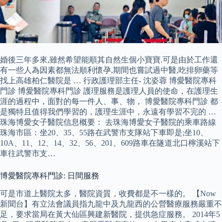
婚後三年多來,雖然希望能順其自然生個小寶寶.可是由於工作還
有一些人為因素都無法順利懷孕,期間也嘗試過中醫,吃排卵藥等
找上高雄柏仁醫院是 … 行政護理部主任- 沈姿蓉 博愛醫院專科
門診 博愛醫院專科門診 護理服務是護理人員的使命，在護理生
涯的過程中，面對的每一件人、事、物， 博愛醫院專科門診 都
是獨特且值得我們學習的，護理生涯中，永遠有學習不完的 …
珠海博愛女子醫院信息概要： 去珠海博愛女子醫院的乘車路線
珠海市區：坐20、35、55路在武警市支隊站下車即是;坐10、
10A、11、12、14、32、56、201、609路車在隧道北口檸溪站下
車往武警市支…
博愛醫院專科門診: 日間服務
可是市道上醫院太多，醫院資質，收費都是不一樣的。 【Now
新聞台】有立法會議員指九龍中及九龍西的公營醫療服務嚴重不
足，要求當局在黃大仙區興建新醫院，提供急症服務。 2014年5