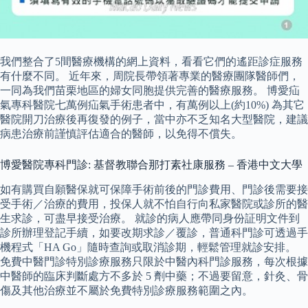
我們整合了5間醫療機構的網上資料，看看它們的遙距診症服務
有什麼不同。 近年來，周院長帶領著專業的醫療團隊醫師們，
一同為我們苗栗地區的婦女同胞提供完善的醫療服務。 博愛疝
氣專科醫院七萬例疝氣手術患者中，有萬例以上(約10%) 為其它
醫院開刀治療後再復發的例子，當中亦不乏知名大型醫院，建議
病患治療前謹慎評估適合的醫師，以免得不償失。
博愛醫院專科門診: 基督教聯合那打素社康服務 – 香港中文大學
如有購買自願醫保就可保障手術前後的門診費用、門診後需要接
受手術／治療的費用，投保人就不怕自行向私家醫院或診所的醫
生求診，可盡早接受治療。 就診的病人應帶同身份証明文件到
診所辦理登記手續，如要改期求診／覆診，普通科門診可透過手
機程式「HA Go」隨時查詢或取消診期，輕鬆管理就診安排。
免費中醫門診特別診療服務只限於中醫內科門診服務，每次根據
中醫師的臨床判斷處方不多於 5 劑中藥；不過要留意，針灸、骨
傷及其他治療並不屬於免費特別診療服務範圍之內。