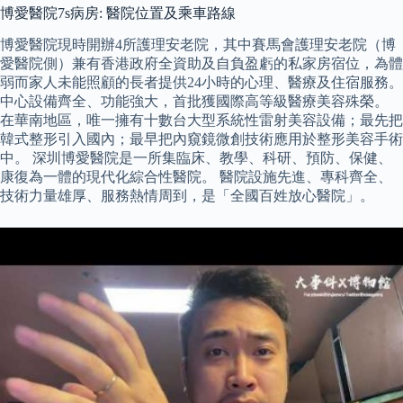
博愛醫院7s病房: 醫院位置及乘車路線
博愛醫院現時開辦4所護理安老院，其中賽馬會護理安老院（博
愛醫院側）兼有香港政府全資助及自負盈虧的私家房宿位，為體
弱而家人未能照顧的長者提供24小時的心理、醫療及住宿服務。
中心設備齊全、功能強大，首批獲國際高等級醫療美容殊榮。
在華南地區，唯一擁有十數台大型系統性雷射美容設備；最先把
韓式整形引入國內；最早把內窺鏡微創技術應用於整形美容手術
中。 深圳博愛醫院是一所集臨床、教學、科研、預防、保健、
康復為一體的現代化綜合性醫院。 醫院設施先進、專科齊全、
技術力量雄厚、服務熱情周到，是「全國百姓放心醫院」。