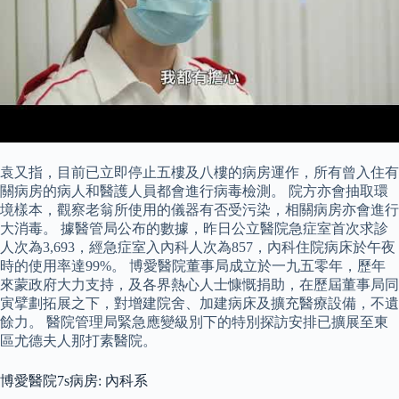
袁又指，目前已立即停止五樓及八樓的病房運作，所有曾入住有
關病房的病人和醫護人員都會進行病毒檢測。 院方亦會抽取環
境樣本，觀察老翁所使用的儀器有否受污染，相關病房亦會進行
大消毒。 據醫管局公布的數據，昨日公立醫院急症室首次求診
人次為3,693，經急症室入內科人次為857，內科住院病床於午夜
時的使用率達99%。 博愛醫院董事局成立於一九五零年，歷年
來蒙政府大力支持，及各界熱心人士慷慨捐助，在歷屆董事局同
寅擘劃拓展之下，對增建院舍、加建病床及擴充醫療設備，不遺
餘力。 醫院管理局緊急應變級別下的特別探訪安排已擴展至東
區尤德夫人那打素醫院。
博愛醫院7s病房: 內科系