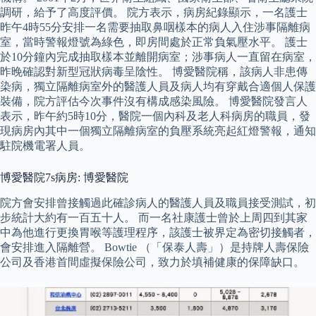
調研，給予了高度評價。 院方表示，病房紀錄顯示，一名護士
昨午4時55分安排一名需要抽取鼻咽樣本的病人入住涉事隔離病
室，當時警報燈號為綠色，即房間處於正常負氣壓水平。 護士
於10分鐘內完成抽取樣本並離開病室；涉事病人一直留在病室，
昨晚確認對新型冠狀病毒呈陰性。 博愛醫院稱，該病人非患傳
染病，獨立隔離病室外的醫護人員及病人均有穿戴合適個人保護
裝備，院方評估今次事件沒有構成感染風險。 博愛醫院發言人
表示，昨午約5時10分，醫院一個內科及老人科病房的職員，發
現病房內其中一個獨立隔離病室的負壓系統亮起紅燈警報，通知
駐院機電署人員。
博愛醫院7s病房: 博愛醫院
院方會安排曾接觸過此確診病人的醫護人員及職員接受測試，初
步統計大約有一百五十人。 而一名社康護士曾於上周四到其家
中為他進行更換胃喉等護理程序，該護士被界定為密切接觸者，
會安排進入隔離營。 Bowtie （「保泰人壽」）是持牌人壽保險
公司及香港首間虛擬保險公司，致力於填補健康的保障缺口。