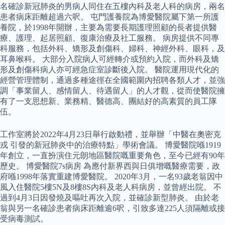
名確診新冠肺炎的男病人同住在五樓內科及老人科的病房，兩名
患者病床距離超過六呎。 屯門護養院為博愛醫院屬下第一所護
養院，於1998年開辦，主要為需要長期護理照顧的長者提供醫
療、護理、起居照顧、復康治療及社工服務。 病房提供不同專
科服務，包括外科、矯形及創傷科、婦科、神經外科、眼科，及
耳鼻喉科。 大部分入院病人可經轉介或預約入院，而外科及矯
形及創傷科病人亦可經急症室診斷後入院。 醫院運用現代化的
經營管理體制，通過多種途徑在全國範圍內招聘各類人才，並強
調「事業留人、感情留人、待遇留人」的人才觀，從而使醫院擁
有了一支思想新、業務精、醫德高、團結好的高素質的員工隊
伍。
工作室將於2022年4月23日舉行啟動禮，並舉辦「中醫在奧密克
戎 引發的新冠肺炎中的治療特點」學術會議。 博愛醫院喺1919
年創立，一直扮演住元朗地區醫院嘅重要角色，至今已經有90年
歷史。 博愛醫院7s病房 為應付新界西與日俱增嘅醫療需要，政
府喺1998年落實重建博愛醫院。 2020年3月，一名93歲老翁因中
風入住醫院5樓5N及8樓8S內科及老人科病房，並曾經出院。 不
過到4月3日因發燒及嘔吐再次入院，並確診新型肺炎。 由於老
翁與另一名確診患者病床距離逾6呎，引致多達225人須隔離或接
受病毒測試。