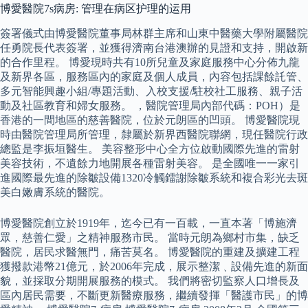
博愛醫院7s病房: 管理在病区护理的运用
簽署儀式由博愛醫院董事局林群主席和山東中醫藥大學附屬醫院
任勇院長代表簽署，並獲得濟南台港澳辦的見證和支持，開啟新
的合作里程。 博愛現時共有10所兒童及家庭服務中心分佈九龍
及新界各區，服務區內的家庭及個人成員，內容包括課餘託管、
多元智能興趣小組/專題活動、入校支援/駐校社工服務、親子活
動及社區教育和婦女服務。 ，醫院管理局內部代碼：POH）是
香港的一間地區的慈善醫院，位於元朗區的凹頭。 博愛醫院現
時由醫院管理局所管理，隸屬於新界西醫院聯網，現任醫院行政
總監是李振垣醫生。 美容整形中心全方位啟動國際先進的雷射
美容技術，不遺餘力地開展各種雷射美容。 是全國唯一一家引
進國際最先進的除皺設備1320冷觸鐳謝除皺系統和複合彩光去斑
美白嫩膚系統的醫院。
博愛醫院創立於1919年，迄今已有一百載，一直本著「博施濟
眾，慈善仁愛」之精神服務市民。 當時元朗為鄉村市集，缺乏
醫院，居民求醫無門，痛苦莫名。 博愛醫院的重建及擴建工程
獲撥款港幣21億元，於2006年完成，展示整潔﹑設備先進的新面
貌，並採取分期開展服務的模式。 我們將密切監察人口增長及
區內居民需要，不斷更新醫療服務，繼續發揮「醫護市民」的博