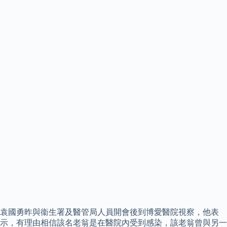
袁國勇昨與衞生署及醫管局人員開會後到博愛醫院視察，他表
示，有理由相信該名老翁是在醫院內受到感染，該老翁曾與另一