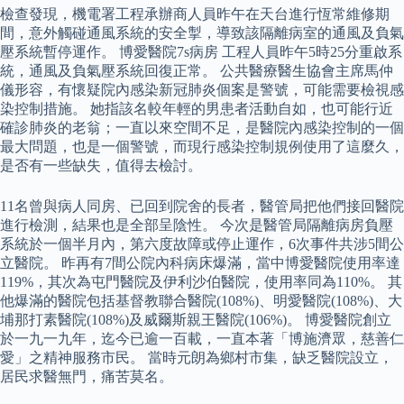
檢查發現，機電署工程承辦商人員昨午在天台進行恆常維修期
間，意外觸碰通風系統的安全掣，導致該隔離病室的通風及負氣
壓系統暫停運作。 博愛醫院7s病房 工程人員昨午5時25分重啟系
統，通風及負氣壓系統回復正常。 公共醫療醫生協會主席馬仲
儀形容，有懷疑院內感染新冠肺炎個案是警號，可能需要檢視感
染控制措施。 她指該名較年輕的男患者活動自如，也可能行近
確診肺炎的老翁；一直以來空間不足，是醫院內感染控制的一個
最大問題，也是一個警號，而現行感染控制規例使用了這麼久，
是否有一些缺失，值得去檢討。
11名曾與病人同房、已回到院舍的長者，醫管局把他們接回醫院
進行檢測，結果也是全部呈陰性。 今次是醫管局隔離病房負壓
系統於一個半月內，第六度故障或停止運作，6次事件共涉5間公
立醫院。 昨再有7間公院內科病床爆滿，當中博愛醫院使用率達
119%，其次為屯門醫院及伊利沙伯醫院，使用率同為110%。 其
他爆滿的醫院包括基督教聯合醫院(108%)、明愛醫院(108%)、大
埔那打素醫院(108%)及威爾斯親王醫院(106%)。 博愛醫院創立
於一九一九年，迄今已逾一百載，一直本著「博施濟眾，慈善仁
愛」之精神服務市民。 當時元朗為鄉村市集，缺乏醫院設立，
居民求醫無門，痛苦莫名。