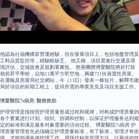
他認為社福機構富營運經驗，但在發展項目上，包括地盤管理及
工料品質監控等，經驗較缺乏。 他又稱，項目需進行交通及環
境評估，交城規會及規劃署審批。 慈善團體博愛醫院將於打鼓
嶺前昇平學校，佔地11萬平方呎空地，興建711伙過渡性房屋。
在運輸及房屋局社交網站，今（13日）發表一條短片，解釋市建
局於項目的前期工程上，提供所需的專業意見及項目支援工作。
博愛醫院7s病房: 醫療救助
护理管理是指按照护理质量形成过程和规律，对构成护理质量的
各个要素进行计划、组织、协调和控制，以保证护理服务达到规
定的标准和满足服务对象需要的活动过程。 博愛醫院7s病房 护
理质量管理首先必须确立护理质量标准，有了标准，管理才有依
据，才能协调各项护理工作，用现代科学管理方法，以最佳的技