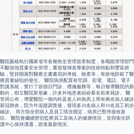
醫院嚴格執行國家省市各種衛生管理規章制度，各職能管理部門
不斷加強質量安全管理，重視發揮老專家的技術特點和豐富經
驗，堅持開展對醫療文書書寫的考核、檢查等，有效地防範了醫
療質量缺陷的發生。 醫院病房配置有空調、彩電、電話、電子
對講系統，實行了節假日門診、禮儀服務等，每日報導醫院的新
動向，樹立醫院新形象，許多外地患者紛紛慕名前來就診。 醫
管局公布，博愛醫院一個內科及老人科病房上周有兩名病人確診
新冠肺炎，院方作追蹤調查後，發現多20名病人和10名員工初步
確診。 局方指全部病人及員工情況穩定，病房已暫停接收新
症。 醫院會繼續密切監察員工及病人的健康情況，並與衞生防
護中心保持溝通，跟進最新情況。