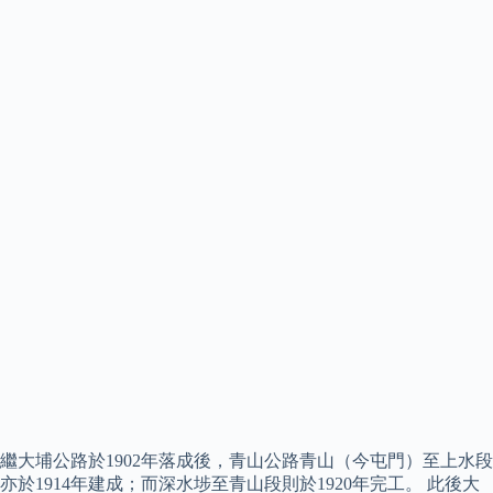
繼大埔公路於1902年落成後，青山公路青山（今屯門）至上水段
亦於1914年建成；而深水埗至青山段則於1920年完工。 此後大