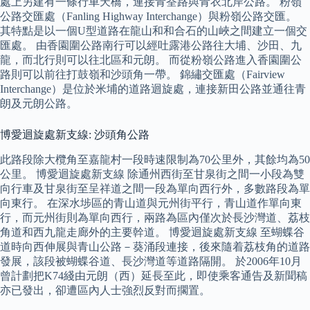
處上另建有一條行車天橋，連接青荃路與青衣北岸公路。 粉嶺
公路交匯處（Fanling Highway Interchange）與粉嶺公路交匯。
其特點是以一個U型道路在龍山和和合石的山峽之間建立一個交
匯處。 由香園圍公路南行可以經吐露港公路往大埔、沙田、九
龍，而北行則可以往北區和元朗。 而從粉嶺公路進入香園圍公
路則可以前往打鼓嶺和沙頭角一帶。 錦繡交匯處（Fairview
Interchange）是位於米埔的道路迴旋處，連接新田公路並通往青
朗及元朗公路。
博愛迴旋處新支線: 沙頭角公路
此路段除大欖角至嘉龍村一段時速限制為70公里外，其餘均為50
公里。 博愛迴旋處新支線 除通州西街至甘泉街之間一小段為雙
向行車及甘泉街至呈祥道之間一段為單向西行外，多數路段為單
向東行。 在深水埗區的青山道與元州街平行，青山道作單向東
行，而元州街則為單向西行，兩路為區內僅次於長沙灣道、荔枝
角道和西九龍走廊外的主要幹道。 博愛迴旋處新支線 至蝴蝶谷
道時向西伸展與青山公路－葵涌段連接，後來隨着荔枝角的道路
發展，該段被蝴蝶谷道、長沙灣道等道路隔開。 於2006年10月
曾計劃把K74綫由元朗（西）延長至此，即使乘客通告及新聞稿
亦已發出，卻遭區內人士強烈反對而擱置。