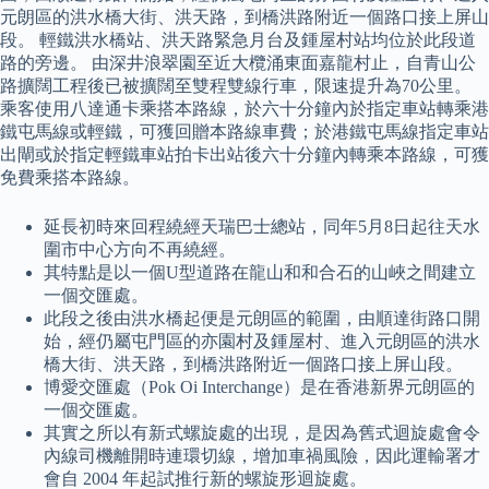
元朗區的洪水橋大街、洪天路，到橋洪路附近一個路口接上屏山
段。 輕鐵洪水橋站、洪天路緊急月台及鍾屋村站均位於此段道
路的旁邊。 由深井浪翠園至近大欖涌東面嘉龍村止，自青山公
路擴闊工程後已被擴闊至雙程雙線行車，限速提升為70公里。
乘客使用八達通卡乘搭本路線，於六十分鐘內於指定車站轉乘港
鐵屯馬線或輕鐵，可獲回贈本路線車費；於港鐵屯馬線指定車站
出閘或於指定輕鐵車站拍卡出站後六十分鐘內轉乘本路線，可獲
免費乘搭本路線。
延長初時來回程繞經天瑞巴士總站，同年5月8日起往天水
圍市中心方向不再繞經。
其特點是以一個U型道路在龍山和和合石的山峽之間建立
一個交匯處。
此段之後由洪水橋起便是元朗區的範圍，由順達街路口開
始，經仍屬屯門區的亦園村及鍾屋村、進入元朗區的洪水
橋大街、洪天路，到橋洪路附近一個路口接上屏山段。
博愛交匯處（Pok Oi Interchange）是在香港新界元朗區的
一個交匯處。
其實之所以有新式螺旋處的出現，是因為舊式迴旋處會令
內線司機離開時連環切線，增加車禍風險，因此運輸署才
會自 2004 年起試推行新的螺旋形迴旋處。