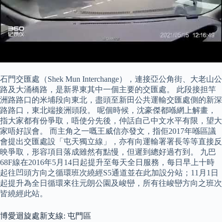
石門交匯處（Shek Mun Interchange），連接亞公角街、大老山公
路及大涌橋路，是新界東其中一個主要的交匯處。 此段接担竿
洲路路口的米埔段向東北，盡頭至新田公共運輸交匯處側的新深
路路口，東北端接洲頭段。 呢個時候，沈豪傑都喺網上解畫，
指大家都有份爭取，唔使分先後，仲話自己中文水平有限，望大
家唔好誤會。 而主角之一嘅王威信亦發文，指佢2017年喺區議
會提出交匯處設「屯天獨立線」，亦有向運輸署署長等等直接反
映爭取，形容項目落成雖然有點慢，但遲到總好過冇到。 九巴
68F線在2016年5月14日起提升至每天全日服務，每日早上十時
起往凹頭方向之循環班次繞經S5通道並在此加設分站；11月1日
起提升為全日循環來往元朗公園及峻巒，所有往峻巒方向之班次
皆繞經此站。
博愛迴旋處新支線: 屯門區