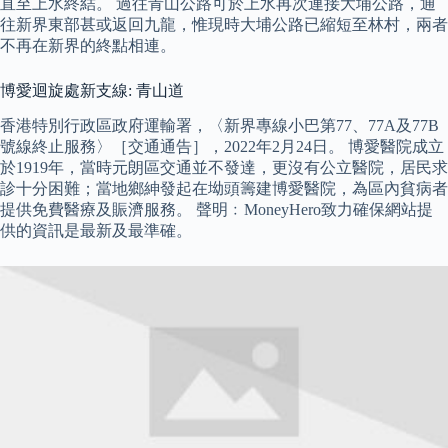
直至上水終結。 過往青山公路可於上水再次連接大埔公路，通
往新界東部甚或返回九龍，惟現時大埔公路已縮短至林村，兩者
不再在新界的終點相連。
博愛迴旋處新支線: 青山道
香港特別行政區政府運輸署，〈新界專線小巴第77、77A及77B
號線終止服務〉［交通通告］，2022年2月24日。 博愛醫院成立
於1919年，當時元朗區交通並不發達，更沒有公立醫院，居民求
診十分困難；當地鄉紳發起在坳頭籌建博愛醫院，為區內貧病者
提供免費醫療及賑濟服務。 聲明﹕MoneyHero致力確保網站提
供的資訊是最新及最準確。