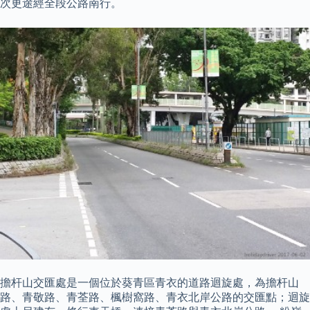
次更途經全段公路南行。
擔杆山交匯處是一個位於葵青區青衣的道路迴旋處，為擔杆山
路、青敬路、青荃路、楓樹窩路、青衣北岸公路的交匯點；迴旋