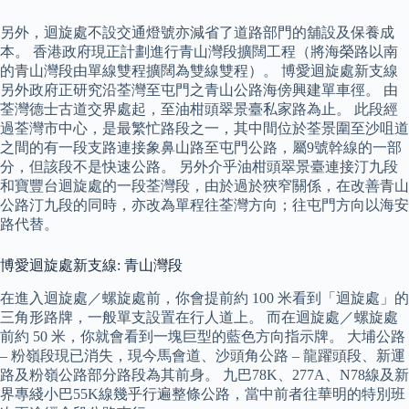
另外，迴旋處不設交通燈號亦減省了道路部門的舖設及保養成
本。 香港政府現正計劃進行青山灣段擴闊工程（將海榮路以南
的青山灣段由單線雙程擴闊為雙線雙程）。 博愛迴旋處新支線
另外政府正研究沿荃灣至屯門之青山公路海傍興建單車徑。 由
荃灣德士古道交界處起，至油柑頭翠景臺私家路為止。 此段經
過荃灣市中心，是最繁忙路段之一，其中間位於荃景圍至沙咀道
之間的有一段支路連接象鼻山路至屯門公路，屬9號幹線的一部
分，但該段不是快速公路。 另外介乎油柑頭翠景臺連接汀九段
和寶豐台迴旋處的一段荃灣段，由於過於狹窄關係，在改善青山
公路汀九段的同時，亦改為單程往荃灣方向；往屯門方向以海安
路代替。
博愛迴旋處新支線: 青山灣段
在進入迴旋處／螺旋處前，你會提前約 100 米看到「迴旋處」的
三角形路牌，一般單支設置在行人道上。 而在迴旋處／螺旋處
前約 50 米，你就會看到一塊巨型的藍色方向指示牌。 大埔公路
– 粉嶺段現已消失，現今馬會道、沙頭角公路 – 龍躍頭段、新運
路及粉嶺公路部分路段為其前身。 九巴78K、277A、N78線及新
界專綫小巴55K線幾乎行遍整條公路，當中前者往華明的特別班