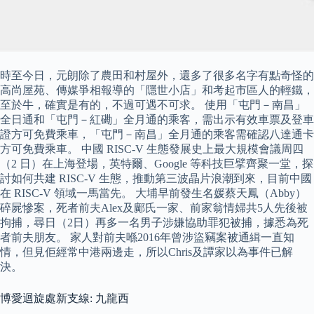
時至今日，元朗除了農田和村屋外，還多了很多名字有點奇怪的
高尚屋苑、傳媒爭相報導的「隱世小店」和考起市區人的輕鐵，
至於牛，確實是有的，不過可遇不可求。 使用「屯門－南昌」
全日通和「屯門－紅磡」全月通的乘客，需出示有效車票及登車
證方可免費乘車，「屯門－南昌」全月通的乘客需確認八達通卡
方可免費乘車。 中國 RISC-V 生態發展史上最大規模會議周四
（2 日）在上海登場，英特爾、Google 等科技巨擘齊聚一堂，探
討如何共建 RISC-V 生態，推動第三波晶片浪潮到來，目前中國
在 RISC-V 領域一馬當先。 大埔早前發生名媛蔡天鳳（Abby）
碎屍慘案，死者前夫Alex及鄺氏一家、前家翁情婦共5人先後被
拘捕，尋日（2日）再多一名男子涉嫌協助罪犯被捕，據悉為死
者前夫朋友。 家人對前夫喺2016年曾涉盜竊案被通緝一直知
情，但見佢經常中港兩邊走，所以Chris及譚家以為事件已解
決。
博愛迴旋處新支線: 九龍西