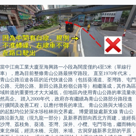
當中江南工業大廈至海興路一小段為闊度僅約4至5米（單線行
車），應為目前整條青山公路最狹窄路段。 直至1970年代末，
青山公路沿途各區的近代快速公路（包括葵涌道、荃灣路、屯門
公路、元朗公路、新田公路及粉嶺公路等）相繼落成，其作為區
域幹道的重要性才大大減低，但地區內使用青山公路的車流量依
然高企。 踏入2000年代，政府亦有繼續為青山公路部分路段進
行擴闊及改善工程，以應付增長的車流。 青山公路與大埔公路
的起點均位於深水埗桂林街交界處。 博愛迴旋處新支線 青山公
路沿新九龍（現九龍一部分）及新界西部向西北方而建，途經長
沙灣、荔枝角、葵涌、荃灣、深井、小欖、屯門等地，繼而轉向
東北伸延，經洪水橋、元朗、米埔、古洞穿越新界北部的平原，