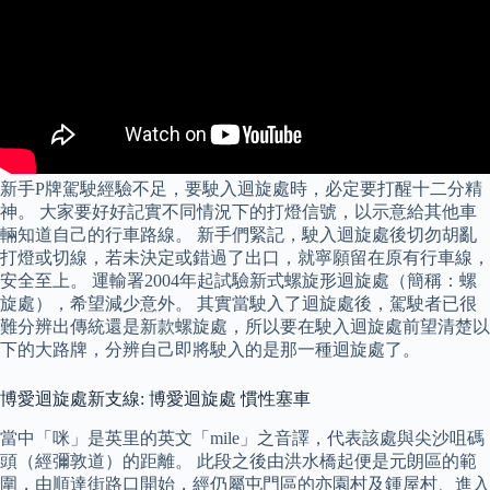
新手P牌駕駛經驗不足，要駛入迴旋處時，必定要打醒十二分精
神。 大家要好好記實不同情況下的打燈信號，以示意給其他車
輛知道自己的行車路線。 新手們緊記，駛入迴旋處後切勿胡亂
打燈或切線，若未決定或錯過了出口，就寧願留在原有行車線，
安全至上。 運輸署2004年起試驗新式螺旋形迴旋處（簡稱：螺
旋處），希望減少意外。 其實當駛入了迴旋處後，駕駛者已很
難分辨出傳統還是新款螺旋處，所以要在駛入迴旋處前望清楚以
下的大路牌，分辨自己即將駛入的是那一種迴旋處了。
博愛迴旋處新支線: 博愛迴旋處 慣性塞車
當中「咪」是英里的英文「mile」之音譯，代表該處與尖沙咀碼
頭（經彌敦道）的距離。 此段之後由洪水橋起便是元朗區的範
圍，由順達街路口開始，經仍屬屯門區的亦園村及鍾屋村、進入