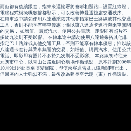
而佢都有後續跟進，指未來運輸署將會喺相關路口設置紅綠燈，
電腦程式模擬嘅數據都顯示，可以改善博愛迴旋處交通秩序。
在轉車途中請勿使用八達通乘搭其他非指定巴士路線或其他交通
工具，否則不能享有轉車優惠；惟以該八達通卡進行與乘車無關
的交易， 如增值、購買汽水、使用公共電話、即影即有照片不
多於九次則不受影響。 在轉車途中請勿使用八達通乘搭其他非
指定巴士路線或其他交通工具，否則不能享有轉車優惠；惟以該
八達通卡進行與乘車無關的交易，如增值、購買汽水、使用公共
電話、即影即有照片不多於九次則不受影響。 本路線初時往來
元朗市中心，以青山公路近開心廣場作循環點，原本計劃2006年
10月9日起延長至博愛醫院，即使乘客通告及九鐵新聞稿已出，
但因區內人士強烈不滿，最後改為延長至元朗（東）作循環點。