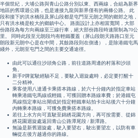
半個世紀，大埔公路與青山公路分別以東、西兩線，合組為新界
地區的舊環迴公路，也是連接九龍與新界僅有的兩條公路。 此
段和接下的洪水橋段及屏山段都是屯門至元朗之間的鄉郊之地，
只有洪水橋是較大的鄉鎮中心。 路面設計上亦相當寬闊，大部
份路段為每方向兩線至三線行車，絕大部份路段時速限制為70公
里。 同時此段至元朗段均有輕鐵覆蓋（屏山段朗天路路口至元
朗段新元朗中心是在中間，其餘路段則在側邊），是除港鐵屯馬
綫外，元朗至屯門之間的主要交通途徑。
由此可以通往沙頭角公路，前往道路周邊的村落和沙頭
角。
新手P牌駕駛經驗不足，要駛入迴旋處時，必定要打醒十
二分精神。
乘客使用八達通卡乘搭本路線，於六十分鐘內於指定車站
轉乘港鐵屯馬線或輕鐵，可獲回贈本路線車費；於港鐵屯
馬線指定車站出閘或於指定輕鐵車站拍卡出站後六十分鐘
內轉乘本路線，可獲免費乘搭本路線。
若往上水方向可直駛至錦綉花園方向，再可按需要、從錦
綉花園迴旋處返回青山公路潭尾段 / 新潭路。
無論是新舊迴旋處，駛入要望右，駛出要望左，以防有車
輛從左後方越過你的路線。