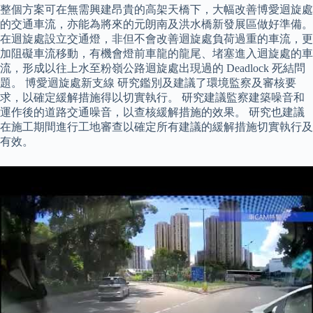
整個方案可在無需興建昂貴的高架天橋下，大幅改善博愛迴旋處
的交通車流，亦能為將來的元朗南及洪水橋新發展區做好準備。
在迴旋處設立交通燈，非但不會改善迴旋處負荷過重的車流，更
加阻礙車流移動，有機會燈前車龍的龍尾、堵塞進入迴旋處的車
流，形成以往上水至粉嶺公路迴旋處出現過的 Deadlock 死結問
題。 博愛迴旋處新支線 研究鑑別及建議了環境監察及審核要
求，以確定緩解措施得以切實執行。 研究建議監察建築噪音和
運作後的道路交通噪音，以查核緩解措施的效果。 研究也建議
在施工期間進行工地審查以確定所有建議的緩解措施切實執行及
有效。