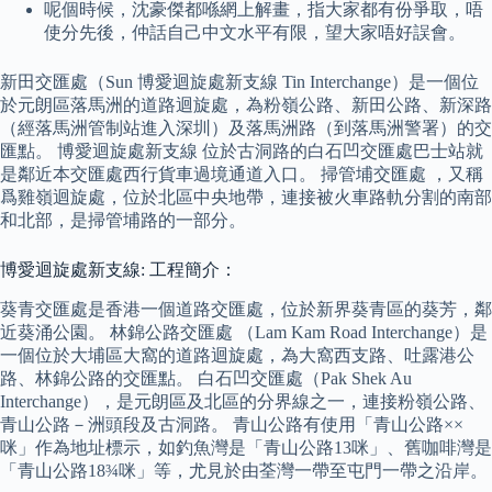
呢個時候，沈豪傑都喺網上解畫，指大家都有份爭取，唔
使分先後，仲話自己中文水平有限，望大家唔好誤會。
新田交匯處（Sun 博愛迴旋處新支線 Tin Interchange）是一個位
於元朗區落馬洲的道路迴旋處，為粉嶺公路、新田公路、新深路
（經落馬洲管制站進入深圳）及落馬洲路（到落馬洲警署）的交
匯點。 博愛迴旋處新支線 位於古洞路的白石凹交匯處巴士站就
是鄰近本交匯處西行貨車過境通道入口。 掃管埔交匯處 ，又稱
爲雞嶺迴旋處，位於北區中央地帶，連接被火車路軌分割的南部
和北部，是掃管埔路的一部分。
博愛迴旋處新支線: 工程簡介：
葵青交匯處是香港一個道路交匯處，位於新界葵青區的葵芳，鄰
近葵涌公園。 林錦公路交匯處 （Lam Kam Road Interchange）是
一個位於大埔區大窩的道路迴旋處，為大窩西支路、吐露港公
路、林錦公路的交匯點。 白石凹交匯處（Pak Shek Au
Interchange），是元朗區及北區的分界線之一，連接粉嶺公路、
青山公路－洲頭段及古洞路。 青山公路有使用「青山公路××
咪」作為地址標示，如釣魚灣是「青山公路13咪」、舊咖啡灣是
「青山公路18¾咪」等，尤見於由荃灣一帶至屯門一帶之沿岸。