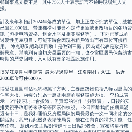
邨辦事處支援不足，其中75%人士表示語言不通時現場無人支
援。
計及來年和預計2024年落成的單位，加上正在研究的單位，總數
已逾21,000個。 營運機構可能會不定時更新或更改項目的各項資
訊（包括申請資格、租金水平及相關服務等）。 下列已落成的
過渡性房屋項目，可能不時會因現有租戶遷出而有單位可供租
用。 陳克勤又認為項目動土是做到三贏，因為這代表是政府聆
聽民意、幫助到有迫切房屋需要的十癇，也令當區居民保留讀書
時期的歷史回味，又可以有更多社區設施使用。
博愛江夏圍村申請表: 最大型過渡屋「江夏圍村」竣工 供近
2000單位可住6000人
博愛江夏圍村佔地約48萬平方呎，主要建築物包括八幢四層高的
住宅大樓、兩幢分別為一層及兩層的服務設施大樓。 李柏成表
示，5年後原則上會搬遷，但實際的運作「好難講」，日後的安
排要視乎政府將來政策等因素作檢視。 今日距離我們任期屆滿
還有十日，是我和運輸及房屋局陳帆局長最後一次一同出席的公
開活動，我想藉此機會表揚陳局長，他在任內真的竭盡所能，任
勞任怨。 慧妍雅集主席劉倩婷昨日出席記者會，宣布將舉行慈