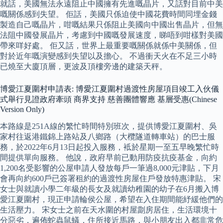
就話，美國無法永遠阻止中國擁有先進嘅晶片，又話對目前中美
嘅關係感到失望。 佢話，美國只係迫使中國花費時間同埋金錢
製造自己嘅晶片，咁嘅結果只係阻止美國向中國出售晶片，但無
法阻中國發展晶片，考慮到中國嘅發展速度，睇唔到咁樣對美國
帶來咩好處。 佢又話，世界上最重要嘅關係就係中美關係，但
對於近年嘅演變感到失望以及擔心。 不過衝天火在不足三小時
已燒至大廈頂層，更波及頂樓旁邊的建築天秤。
博愛江夏圍村申請表: 博愛江夏圍村過渡性房屋項目竣工入伙儀
式舉行見證政府牽頭 商界支持 慈善團體響應 基層受惠(Chinese
Version Only)
本路線是251A線的繁忙時間特別班次，提供博愛江夏圍村、吳
家村往返港鐵錦上路站及八鄉路（大欖隧道轉車站）的巴士服
務，於2022年6月13日起投入服務，袛於星期一至五早晚繁忙時
間提供單向服務。 他說，政府早前已動用防疫抗疫基金，向約
1,200名受影響的公屋申請人發放每戶一筆過8,000元津貼，下月
會再向約600戶已簽署租約的過渡性房屋住戶發放特惠津貼。 宋
女士與就讀小學二年級的長女及就讀幼稚園的幼子在6月搬入博
愛江夏圍村，現正申請輪侯公屋，希望在入住期間能紓緩他們的
生活壓力。 宋女士之前在天水圍的村屋劏房居住，生活環境十
分惡劣，遍佈蛇蟲鼠蟻，住所接近馬路，與小朋友出入都非常危