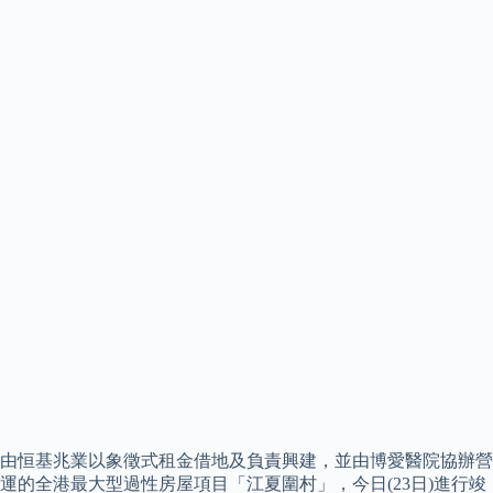
由恒基兆業以象徵式租金借地及負責興建，並由博愛醫院協辦營
運的全港最大型過性房屋項目「江夏圍村」，今日(23日)進行竣