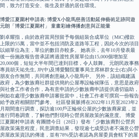
間，致力打造安全、衞生及舒適的居住環境。
博愛江夏圍村申請表: 博愛X小龍馬慈善活動延伸藝術足跡同遊
元朗「博愛江夏圍村」 童畫彩繪傳播創意與正能量
劉卓耀指，由於政府當局預留予每個組裝合成單位（MiC)撥款
上限的55萬，當中並不包括消防及道路等工程，因此今次的項目
以細單位為主，單位的數目亦較多。 她表示，去年10月發表最
後一份施政報告曾承諾將過渡性房屋單位由15,000個增加至
20,000個，短短大半年間已達到目標，令人鼓舞。 元朗民政事務
專員胡天祐先生, JP(中)及博愛醫院董事局主席林群女士(右)與小
朋友合作無間，共同將創意融入小龍馬中。 另外，該組織建議
政府，為少數族裔社群提供簡約公屋專設輪候隊伍，意思是政府
與社會工作者合作，為有意申請的少數族裔申請提供適切協助，
例如在處理少數族裔申請審批當中，社會工作者可撰寫一份報告
給予政府相關部門參考。 社區發展脈搏在2022年11月至2023年2
月期間進行調查，探訪逾100戶正輪候公屋的少數族裔家庭，並
進行問卷調查，了解他們對現時公營房屋政策的滿意度。 博愛
江夏圍村申請表 有團體今日（28日）發布「少數族裔對公營房
屋政策滿意程度」民意調查結果，發現逾七成受訪者不滿意公營
房屋政策資訊的傳達，並有78%受訪者認為房屋委員會轄下的屋