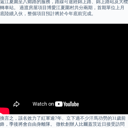
返江夏圍至八鄉路的服務，路線可途經錦上路、錦上路站及大欖
轉車站。 過渡房屋項目博愛江夏圍村共分兩期，首期單位上月
底陸續入伙，整個項目預計將於今年底前完成。
換言之，該名效力了紅軍逾7年、立下過不少汗馬功勞的31歲前
鋒，季後將會自由身離隊。 微軟創辦人比爾蓋茨近日接受訪問