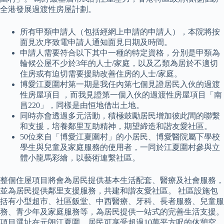
全港發展過渡性房屋計劃。
所有甲類申請人（包括經網上申請的申請人），本院將按
面見次序致電申請人通知面見日期及時間。
申請人需要符合以下其中一種的特定資格，分別是甲類為
輪候公屋不少於3年的人士/家庭，以及乙類為居於不適切
住房或有迫切需要援助改善住房的人士/家庭。
博愛江夏圍村第一期是我任內第七個見證居民入伙的過渡
性房屋項目 ，而我見證第一個入伙的過渡性房屋項目「南
昌220」，同樣是由恒地借出土地。
同時亦會透過多元活動，積極鼓勵居民增加彼此間的聯繫
和支援，培養鄰里互助精神，期望締造和諧友愛社區。
50位來自「博愛江夏圍村」的小居民、博愛醫院屬下學校
學生與兒童及家庭服務的使用者，一同於江夏圍村參與立
體小龍馬彩繪，以藝術連繫社區。
整個住屋項目將會為居民提供基本生活配套、醫療及社會服務，
並為居民提供鄰里支援服務，共建和諧友愛社區。 社區設施包
括有小型超市、社區飯堂、中西醫療、牙科、長者服務、兒童服
務、青少年及家庭服務等，為居民提供一站式的完善生活支援。
項目選址在元朗江夏圍，居民可享受超過10萬平方呎的休憩空