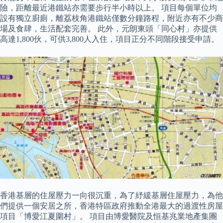
險，距離最近港鐵站亦需要步行半小時以上。 項目每個單位均
設有獨立廚廁，離荔枝角港鐵站僅數分鐘路程，附近亦有不少商
場及食肆，生活配套完善。 此外，元朗東頭「同心村」亦提供
高達1,800伙，可供3,800人入住，項目正分不同階段接受申請。
香港基層的住屋壓力一向很沉重，為了紓緩基層住屋壓力，為他
們提供一個安居之所，香港特區政府推動全港最大的過渡性房屋
項目「博愛江夏圍村」。 項目由博愛醫院及恒基兆業地產集團