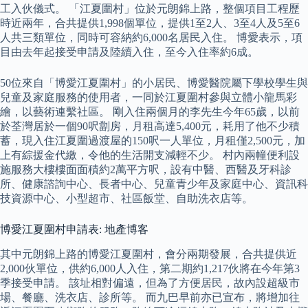
工入伙儀式。 「江夏圍村」位於元朗錦上路，整個項目工程歷
時近兩年，合共提供1,998個單位，提供1至2人、3至4人及5至6
人共三類單位，同時可容納約6,000名居民入住。 博愛表示，項
目由去年起接受申請及陸續入住，至今入住率約6成。
50位來自「博愛江夏圍村」的小居民、博愛醫院屬下學校學生與
兒童及家庭服務的使用者，一同於江夏圍村參與立體小龍馬彩
繪，以藝術連繫社區。 剛入住兩個月的李先生今年65歲，以前
於荃灣居於一個90呎劏房，月租高達5,400元，耗用了他不少積
蓄，現入住江夏圍過渡屋的150呎一人單位，月租僅2,500元，加
上有綜援金代繳，令他的生活開支減輕不少。 村內兩幢便利設
施服務大樓樓面面積約2萬平方呎，設有中醫、西醫及牙科診
所、健康諮詢中心、長者中心、兒童青少年及家庭中心、資訊科
技資源中心、小型超市、社區飯堂、自助洗衣店等。
博愛江夏圍村申請表: 地產博客
其中元朗錦上路的博愛江夏圍村，會分兩期發展，合共提供近
2,000伙單位，供約6,000人入住，第二期約1,217伙將在今年第3
季接受申請。 該址相對偏遠，但為了方便居民，故內設超級市
場、餐廳、洗衣店、診所等。 而九巴早前亦已宣布，將增加往