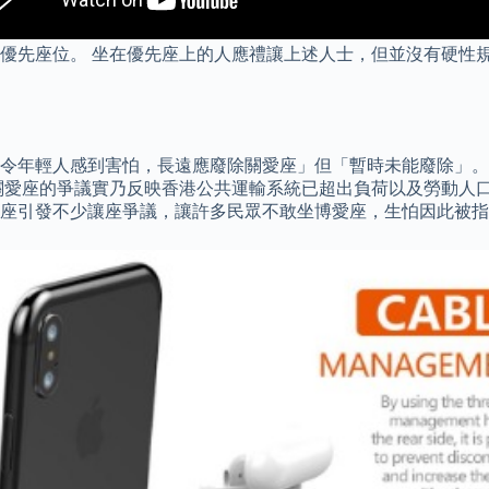
優先座位。 坐在優先座上的人應禮讓上述人士，但並沒有硬性規
，令年輕人感到害怕，長遠應廢除關愛座」但「暫時未能廢除」。 
關愛座的爭議實乃反映香港公共運輸系統已超出負荷以及勞動人口
座引發不少讓座爭議，讓許多民眾不敢坐博愛座，生怕因此被指