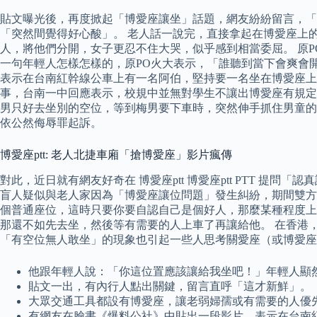
貼文曝光後，再度掀起「博愛座讓坐」話題，網友紛紛留言，「
「突然間覺得好心酸」。 老人話一說完，直接拿起在博愛座上
人，將他們分開，女子更忍不住大哭，似乎感到相當委屈。 原
一句年輕人怎樣怎樣的，原PO火大表示，「誰聽到當下會爽會
表示在台南紅幹線公車上有一名阿伯，堅持要一名坐在博愛座上
事，台南一中回應表示，校規中並無對學生不讓出博愛座有規定懲
男只好去坐別的空位，等到梅男要下車時，突然伸手抓住男童的
依公然侮辱罪起訴。
博愛座ptt: 老人北捷車廂「搶博愛座」影片瘋傳
對此，近日就有網友好奇在 博愛座ptt 博愛座ptt PTT 
盲人疑似與老人家因為「博愛座讓位問題」發生糾紛，期間雙方
個普通座位，這時只要你要自認自己是個好人，那麼某種程度上
那還不如先去坐，然後等有需要的人上車了再讓給他。 在香港
「有空位無人敢坐」的現象也引起一些人思考關愛座（或博愛座
他跟年輕人說：「你這位置應該讓給我坐吧！」年輕人顯
貼文一出，有內行人點出關鍵，留言直呼「這才新鮮」。
大眾交通工具都設有博愛座，讓老弱婦孺或有需要的人優
有網友在臉書《爆料公社》中貼出一段影片，表示在台南