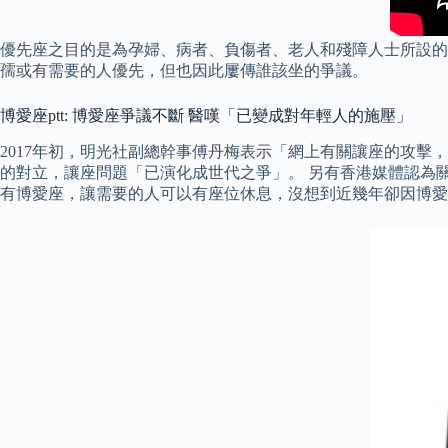
優先座之目的是為孕婦、病者、負傷者、老人和殘障人士所設的
孺或有需要的人優先，但也因此屢傳誰該坐的爭議。
博愛座ptt: 博愛座爭議不斷 醫嘆「已變成對年輕人的施壓」
2017年初，明光社副總幹事傅丹梅表示「網上有關讓座的攻擊
的對立，讓座問題「已演化成世代之爭」。 另有香港媒體認為
有博愛座，讓需要的人可以有座位休息，沒想到近幾年卻因博愛