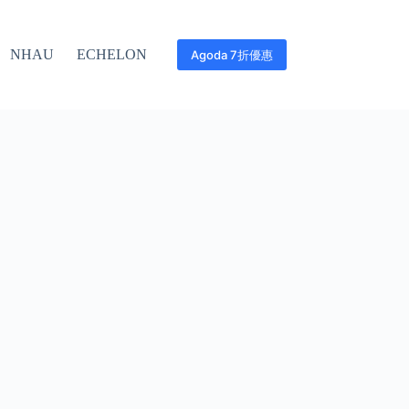
NHAU
ECHELON
Agoda 7折優惠