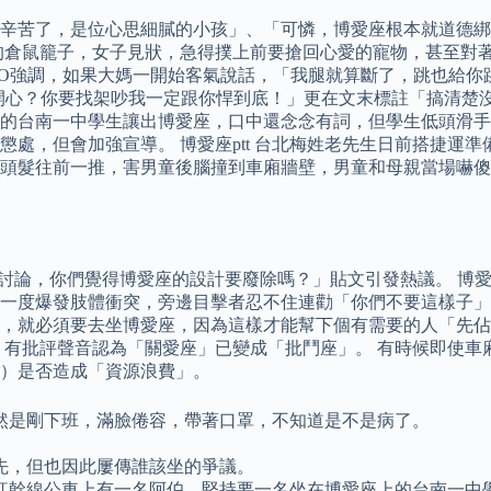
辛苦了，是位心思細膩的小孩」、「可憐，博愛座根本就道德綁
的倉鼠籠子，女子見狀，急得撲上前要搶回心愛的寵物，甚至對
PO強調，如果大媽一開始客氣說話，「我腿就算斷了，跳也給
開心？你要找架吵我一定跟你悍到底！」更在文末標註「搞清楚
的台南一中學生讓出博愛座，口中還念念有詞，但學生低頭滑手
處，但會加強宣導。 博愛座ptt 台北梅姓老先生日前搭捷運準
頭髮往前一推，害男童後腦撞到車廂牆壁，男童和母親當場嚇傻
提問「認真討論，你們覺得博愛座的設計要廢除嗎？」貼文引發熱議。 
一度爆發肢體衝突，旁邊目擊者忍不住連勸「你們不要這樣子」
，就必須要去坐博愛座，因為這樣才能幫下個有需要的人「先佔
，有批評聲音認為「關愛座」已變成「批鬥座」。 有時候即使車
）是否造成「資源浪費」。
然是剛下班，滿臉倦容，帶著口罩，不知道是不是病了。
先，但也因此屢傳誰該坐的爭議。
紅幹線公車上有一名阿伯，堅持要一名坐在博愛座上的台南一中