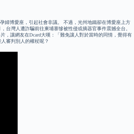
孕婦博愛座，引起社會非議。 不過，光州地鐵卻在博愛座上方
月，台灣人遭詐騙前往柬埔寨慘被性侵或摘器官事件震撼全台。
片，讓網友在Dcard大嘆：「難免讓人對於當時的同情，覺得有
些人審判別人的權杖呢？