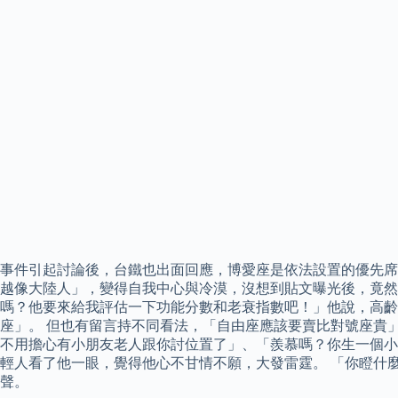
事件引起討論後，台鐵也出面回應，博愛座是依法設置的優先席
越像大陸人」，變得自我中心與冷漠，沒想到貼文曝光後，竟然
嗎？他要來給我評估一下功能分數和老衰指數吧！」他說，高齡
座」。 但也有留言持不同看法，「自由座應該要賣比對號座貴」
不用擔心有小朋友老人跟你討位置了」、「羨慕嗎？你生一個小
輕人看了他一眼，覺得他心不甘情不願，大發雷霆。 「你瞪什
聲。