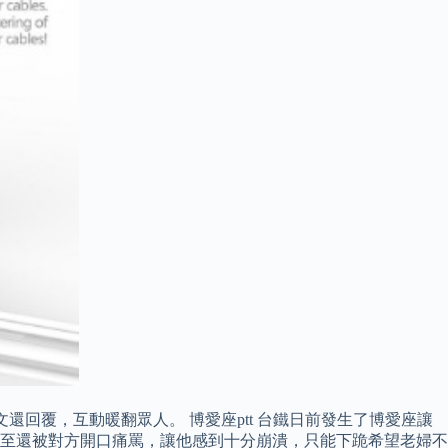
回覆，互動暖翻眾人。 博愛座ptt 台鐵日前發生了博愛座讓
至還被對方開口痛罵，讓他感到十分崩潰，只能下跪希望老婦不