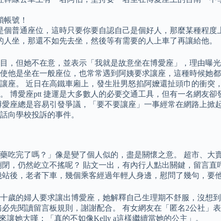
鎖帳號！
是個普通座位，這時只要你要自認自己是個好人，那麼某種程度
的人坐，那還不如先去坐，然後等有需要的人上車了再讓給他。
目，但她不在意，並表示「我就是故意坐在博愛座」，理由曝光
使他是坐在一般座位，也常常遇到阿姨要求讓座，這種時候她都
讓座。 近日在高鐵車廂上，發生壯男怒掐阿嬤還扯頭巾的衝突
 博愛座ptt 捷運是大多數人的必要交通工具，但有一名網友
博愛座總是容易引發爭議，「要不要讓座」一事經常在網路上掀起
話向學校投訴的事件。
藥吃完了嗎？」像是變了個人似的，盡是關懷之意。 超市、大
倒閉，仍然屹立不搖呢？ 貼文一出，有內行人點出關鍵，留言直
幾站後，老者下車，幾個乘客經過年輕人身邊，慰問了幾句，要
十歲的婦人要求讓出博愛座，她解釋自己生理期不舒服，沒想到對
務必先閱讀留言板規則，謝謝配合。 有女網友在「匿名2公社」
來讓她大嘆：「真的不如像Kelly a這樣繼續當她的公主」。