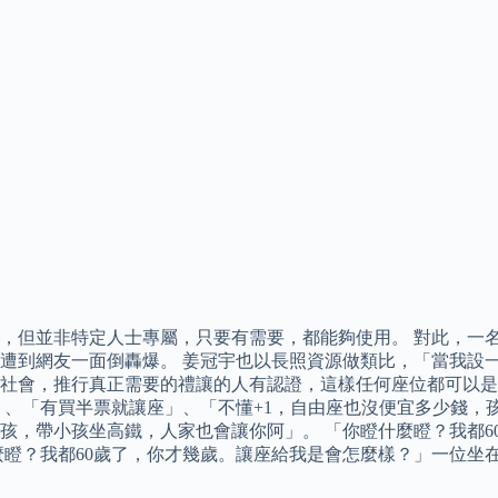
，但並非特定人士專屬，只要有需要，都能夠使用。 對此，一
遭到網友一面倒轟爆。 姜冠宇也以長照資源做類比，「當我設
社會，推行真正需要的禮讓的人有認證，這樣任何座位都可以是
、「有買半票就讓座」、「不懂+1，自由座也沒便宜多少錢，孩
孩，帶小孩坐高鐵，人家也會讓你阿」。 「你瞪什麼瞪？我都6
麼瞪？我都60歲了，你才幾歲。讓座給我是會怎麼樣？」一位坐