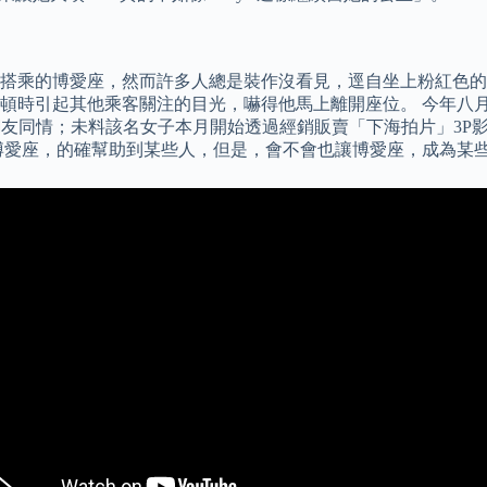
搭乘的博愛座，然而許多人總是裝作沒看見，逕自坐上粉紅色的
頓時引起其他乘客關注的目光，嚇得他馬上離開座位。 今年八
網友同情；未料該名女子本月開始透過經銷販賣「下海拍片」3P影
博愛座，的確幫助到某些人，但是，會不會也讓博愛座，成為某