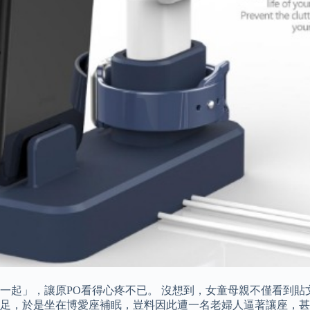
起」，讓原PO看得心疼不已。 沒想到，女童母親不僅看到貼文還
足，於是坐在博愛座補眠，豈料因此遭一名老婦人逼著讓座，甚