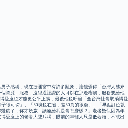
名男子感嘆，現在捷運當中有許多亂象，讓他覺得「台灣人越來
一個資源、服務，沒經過認證的人可以在那邊嚷嚷，服務要給他
博愛座也才能更公平正義，最後他也呼籲「全台灣社會取消博愛
子很可憐」、「50塊也在省，差50真的很蠢」、「早點訂位就
0幾歲了，你才幾歲，讓座給我是會怎麼樣？」老者疑似因為年
在博愛座上的老者大聲斥喝，眼前的年輕人只是低著頭，不敢出