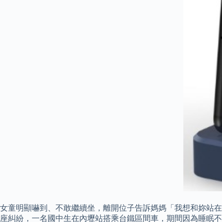
女童明顯嚇到、不敢繼續坐，離開位子告訴媽媽「我想和妳站在一
座糾紛，一名國中生在內壢站搭乘台鐵區間車，期間因為睡眠不