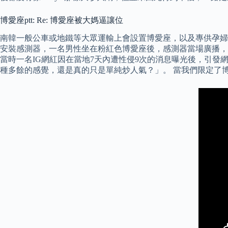
博愛座ptt: Re: 博愛座被大媽逼讓位
南韓一般公車或地鐵等大眾運輸上會設置博愛座，以及專供孕婦
安裝感測器，一名男性坐在粉紅色博愛座後，感測器當場廣播，
當時一名IG網紅因在當地7天內遭性侵9次的消息曝光後，引發
種多餘的感覺，還是真的只是單純炒人氣？」。 當我們限定了