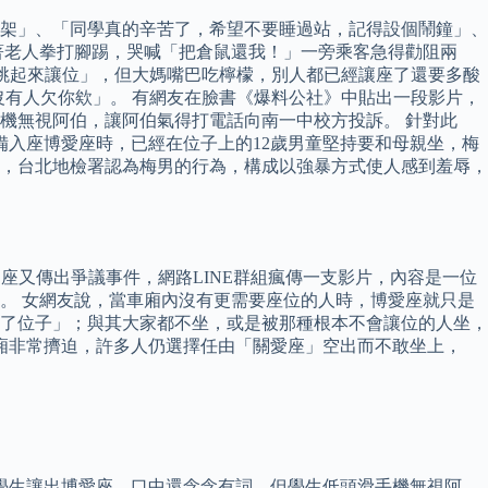
架」、「同學真的辛苦了，希望不要睡過站，記得設個鬧鐘」、
著老人拳打腳踢，哭喊「把倉鼠還我！」一旁乘客急得勸阻兩
你跳起來讓位」，但大媽嘴巴吃檸檬，別人都已經讓座了還要多酸
沒有人欠你欸」。 有網友在臉書《爆料公社》中貼出一段影片，
機無視阿伯，讓阿伯氣得打電話向南一中校方投訴。 針對此
備入座博愛座時，已經在位子上的12歲男童堅持要和母親坐，梅
，台北地檢署認為梅男的行為，構成以強暴方式使人感到羞辱，
博愛座又傳出爭議事件，網路LINE群組瘋傳一支影片，內容是一位
。 女網友說，當車廂內沒有更需要座位的人時，博愛座就只是
了位子」；與其大家都不坐，或是被那種根本不會讓位的人坐，
廂非常擠迫，許多人仍選擇任由「關愛座」空出而不敢坐上，
學生讓出博愛座，口中還念念有詞，但學生低頭滑手機無視阿