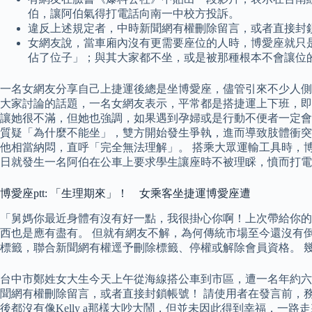
伯，讓阿伯氣得打電話向南一中校方投訴。
違反上述規定者，中時新聞網有權刪除留言，或者直接封
女網友說，當車廂內沒有更需要座位的人時，博愛座就只
佔了位子」；與其大家都不坐，或是被那種根本不會讓位
一名女網友分享自己上捷運後總是坐博愛座，儘管引來不少人側
大家討論的話題，一名女網友表示，平常都是搭捷運上下班，即
讓她很不滿，但她也強調，如果遇到孕婦或是行動不便者一定會
質疑「為什麼不能坐」，雙方開始發生爭執，進而導致肢體衝突。
他相當納悶，直呼「完全無法理解」。 搭乘大眾運輸工具時，
日就發生一名阿伯在公車上要求學生讓座時不被理睬，憤而打電
博愛座ptt: 「生理期來」！ 女乘客坐捷運博愛座遭
「舅媽你最近身體有沒有好一點，我很掛心你啊！上次帶給你的
西也是應有盡有。 但就有網友不解，為何傳統市場至今還沒有
標籤，聯合新聞網有權逕予刪除標籤、停權或解除會員資格。 
台中市鄭姓女大生今天上午從海線搭公車到市區，遭一名年約六
聞網有權刪除留言，或者直接封鎖帳號！ 請使用者在發言前，
後都沒有像Kelly a那樣大吵大鬧，但並未因此得到幸福，一路走