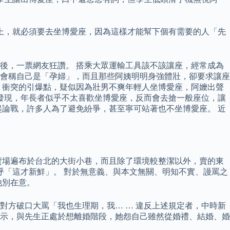
上，就必須要去坐博愛座，因為這樣才能幫下個有需要的人「先
後，一票網友狂讚。 搭乘大眾運輸工具該不該讓座，經常成為
會稱自己是「孕婦」，而且那些阿姨明明身強體壯，卻要求讓座
，衝突的引爆點，疑似因為壯男不爽年輕人坐博愛座，阿嬤出聲
卻發現，年長者似乎不太喜歡坐博愛座，反而會去搶一般座位，讓
論戰，許多人為了避免紛爭，甚至寧可站著也不坐博愛座。 近
賣場遍布於台北的大街小巷，而且除了環境較整潔以外，賣的東
呼「這才新鮮」。 對於無意義、與本文無關、明知不實、謾罵之
他別在意。
方破口大罵「我也生理期，我… … 違反上述規定者，中時新
表示，與先生正處於想離婚階段，她怨自己雖然從婚禮、結婚、婚