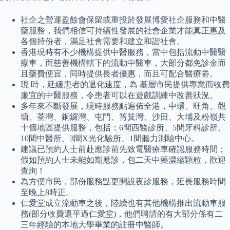
社企之營運盈餘會保留或重投於發展博愛社企服務和中醫
藥服務，我們相信可持續性發展的社會企業才能真正惠及
各個持份者，滿足社會需要和建立和諧社會。
香港現時有不少機構提供中醫服務，當中包括流動中醫醫
療車，而慈善機構轄下的流動中醫車，大部分都免診金而
且藥費便宜，同時提供長者優惠，而且可配合醫療劵。
現 時，延緩患者的退化速度，為 基層市民提供專業而收費
廉宜的中醫服務，令患者可以在遊戲訓練中改善狀況。
多年來不斷發展，現時服務點遍佈全港，中環、旺角、觀
塘、荃灣、銅鑼灣、屯門、筲箕灣、沙田、大埔及粉嶺共
十個地區提供服務，包括：6間西醫診所、5間牙科診所、
10間中醫所、3間X光化驗所、1間聽力測驗中心。
建議已預約人士前赴應診前先致電醫療車確認服務時間；
假如預約人士未能如期應診，包二天中藥濃縮顆粒，歡迎
查詢！
為方便市民，部份服務點更開設夜診服務，延長服務時間
至晚上8時正。
仁愛堂成立流動車之後，陸續也有其他機構推出流動車服
務(部分收費還平過仁愛堂)，他們聘請的有大部分係有二
三年經驗的本地大學畢業的註冊中醫師。