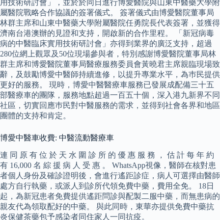
用技術研討會」，並於於同日進行博愛醫院與山東中醫藥大學附
屬醫院戰略合作協議的簽署儀式。 簽署儀式由博愛醫院董事局
林群主席和山東中醫藥大學附屬醫院任勇院長代表簽署，並獲得
濟南台港澳辦的見證和支持，開啟新的合作里程。 「新冠病毒
病的中醫臨床實用技術研討會」亦得到業界的廣泛支持，超過
280位網上觀眾及50位現場參與者，特別感謝博愛醫院董事局林
群主席和博愛醫院董事局醫療服務委員會黃曉君主席親臨現場致
辭，及鼓勵博愛中醫師持續進修，以提升專業水平，為巿民提供
更好的服務。 現時，博愛中醫醫療車服務已發展成配備三十五
部醫療車的團隊，服務地點超過一百五十個，深入港九新界不同
社區，切實回應巿民對中醫服務的需求，並得到社會各界和地區
團體的支持和肯定。
博愛中醫車收費: 中醫流動醫療車
連 同 原 有 位 於 天 水 圍 診 所 的 優 惠 服 務 ， 估 計 每 年 約
有 16,000 名 綜 援 病 人 受 惠 。 WhatsApp視像，醫師在核對患
者個人身份及確診證明後，會進行遙距診症，病人可選擇由醫師
處方自行執藥，或派人到診所代領免費中藥，費用全免。 18日
起，為新冠患者免費提供遙距問診與配製二服中藥，而無患病的
親友代為領取配好的中藥。 與此同時，東華亦提供免費中藥抗
炎保健茶藥包予感染者同住家人一同抗疫。