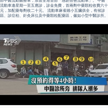
部中醫流動醫療車，添置全港首部「感創智善流動車」。 中醫
流動車逢星期一至五應診，診金免費，首兩劑中藥顆粒收費六十
元，加配藥每劑收二十元。 流動車麻雀雖小五臟俱全，有候診
區、診症枱、針灸床位及中藥顆粒配藥區，儼如小型中醫診所。