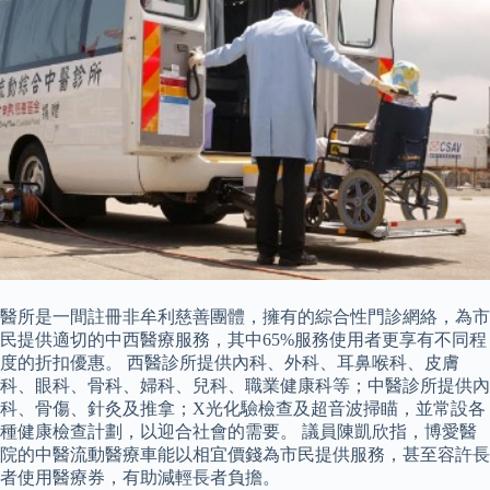
醫所是一間註冊非牟利慈善團體，擁有的綜合性門診網絡，為市
民提供適切的中西醫療服務，其中65%服務使用者更享有不同程
度的折扣優惠。 西醫診所提供內科、外科、耳鼻喉科、皮膚
科、眼科、骨科、婦科、兒科、職業健康科等；中醫診所提供內
科、骨傷、針灸及推拿；X光化驗檢查及超音波掃瞄，並常設各
種健康檢查計劃，以迎合社會的需要。 議員陳凱欣指，博愛醫
院的中醫流動醫療車能以相宜價錢為市民提供服務，甚至容許長
者使用醫療券，有助減輕長者負擔。