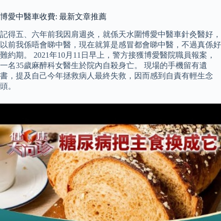
博愛中醫車收費: 最新文章推薦
記得五、六年前我因肩週炎，就係天水圍愽愛中醫車針灸醫好，
以前我係唔會睇中醫，現在就算是感冒都會睇中醫，不過真係好
難約期。 2021年10月11日早上，警方接獲博愛醫院職員報案，
一名35歲麻醉科女醫生於院內自殺身亡。 現場的手機留有遺
書，提及自己今年拯救病人最終失救，因而感到自責有輕生念
頭。