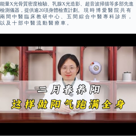
能量X光骨質密度檢驗、乳腺X光造影、超音波掃描等多部先進
檢測儀器，提供逾20項身體檢查計劃。 現 時 博 愛 醫 院 共 有
兩 間 中 醫 臨 床 教 研 中 心 、 五 間 綜 合 中 醫 專 科 診 所 ，
以 及 十 部 中 醫 流 動 醫 療 車 。