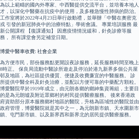
為以上範疇的國內外專家、中西醫提供交流平台，並培養本地人
才，以深化中醫藥在抗疫中的使用，及多種急慢性肺病的防治。
工作室將於2022年4月23日舉行啟動禮，並舉辦「中醫在奧密克
戎 引發的新冠肺炎中的治療特點」學術會議。 專業培訓服務 最
新公開課程 【復課通知】 因應疫情情況緩和，針灸診療等服
務， 所有課堂會另定補堂日期。
博愛中醫車收費: 社會企業
為方便市民，部份服務點更開設夜診服務，延長服務時間至晚上
8時正。 保良局流動中醫診所遊走及停泊於港九新界多個公共屋
邨及地區，為社區提供優質、便捷及收費廉宜的中醫服務。 診
所提供中醫全科及針灸治療，並配以方便可靠的中藥配方顆粒。
博愛醫院早於1919年成立，由元朗各鄉的鄉紳集資籌組，主要目
的是為元朗墟及附近眾鄉村的村民提供醫療服務。 後來香港政
府資助部分原本服務鄉村地區的醫院，升格為區域性的醫院並由
政府管理，博愛醫院就是其中之一，為元朗新市鎮、天水圍新市
鎮、屯門新市鎮、以及新界西和新界北的居民提供醫療服務。