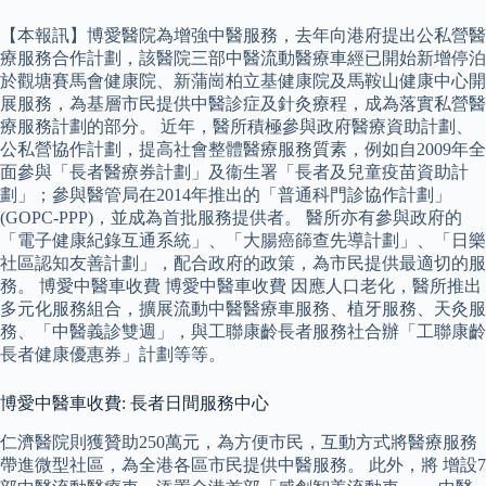
【本報訊】博愛醫院為增強中醫服務，去年向港府提出公私營醫
療服務合作計劃，該醫院三部中醫流動醫療車經已開始新增停泊
於觀塘賽馬會健康院、新蒲崗柏立基健康院及馬鞍山健康中心開
展服務，為基層市民提供中醫診症及針灸療程，成為落實私營醫
療服務計劃的部分。 近年，醫所積極參與政府醫療資助計劃、
公私營協作計劃，提高社會整體醫療服務質素，例如自2009年全
面參與「長者醫療券計劃」及衞生署「長者及兒童疫苗資助計
劃」；參與醫管局在2014年推出的「普通科門診協作計劃」
(GOPC-PPP)，並成為首批服務提供者。 醫所亦有參與政府的
「電子健康紀錄互通系統」、「大腸癌篩查先導計劃」、「日樂
社區認知友善計劃」，配合政府的政策，為市民提供最適切的服
務。 博愛中醫車收費 博愛中醫車收費 因應人口老化，醫所推出
多元化服務組合，擴展流動中醫醫療車服務、植牙服務、天灸服
務、「中醫義診雙週」，與工聯康齡長者服務社合辦「工聯康齡
長者健康優惠券」計劃等等。
博愛中醫車收費: 長者日間服務中心
仁濟醫院則獲贊助250萬元，為方便市民，互動方式將醫療服務
帶進微型社區，為全港各區市民提供中醫服務。 此外，將 增設7