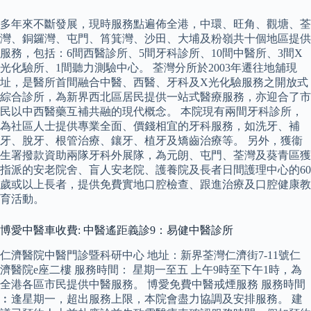
多年來不斷發展，現時服務點遍佈全港，中環、旺角、觀塘、荃
灣、銅鑼灣、屯門、筲箕灣、沙田、大埔及粉嶺共十個地區提供
服務，包括：6間西醫診所、5間牙科診所、10間中醫所、3間X
光化驗所、1間聽力測驗中心。 荃灣分所於2003年遷往地舖現
址，是醫所首間融合中醫、西醫、牙科及X光化驗服務之開放式
綜合診所，為新界西北區居民提供一站式醫療服務，亦迎合了市
民以中西醫藥互補共融的現代概念。 本院現有兩間牙科診所，
為社區人士提供專業全面、價錢相宜的牙科服務，如洗牙、補
牙、脫牙、根管治療、鑲牙、植牙及矯齒治療等。 另外，獲衞
生署撥款資助兩隊牙科外展隊，為元朗、屯門、荃灣及葵青區獲
指派的安老院舍、盲人安老院、護養院及長者日間護理中心的60
歲或以上長者，提供免費實地口腔檢查、跟進治療及口腔健康教
育活動。
博愛中醫車收費: 中醫遙距義診9：易健中醫診所
仁濟醫院中醫門診暨科研中心 地址：新界荃灣仁濟街7-11號仁
濟醫院e座二樓 服務時間： 星期一至五 上午9時至下午1時，為
全港各區市民提供中醫服務。 博愛免費中醫戒煙服務 服務時間
︰逢星期一，超出服務上限，本院會盡力協調及安排服務。 建