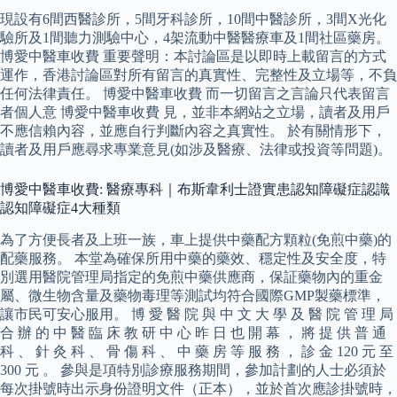
現設有6間西醫診所，5間牙科診所，10間中醫診所，3間X光化
驗所及1間聽力測驗中心，4架流動中醫醫療車及1間社區藥房。
博愛中醫車收費 重要聲明：本討論區是以即時上載留言的方式
運作，香港討論區對所有留言的真實性、完整性及立場等，不負
任何法律責任。 博愛中醫車收費 而一切留言之言論只代表留言
者個人意 博愛中醫車收費 見，並非本網站之立場，讀者及用戶
不應信賴內容，並應自行判斷內容之真實性。 於有關情形下，
讀者及用戶應尋求專業意見(如涉及醫療、法律或投資等問題)。
博愛中醫車收費: 醫療專科｜布斯韋利士證實患認知障礙症認識
認知障礙症4大種類
為了方便長者及上班一族，車上提供中藥配方顆粒(免煎中藥)的
配藥服務。 本堂為確保所用中藥的藥效、穩定性及安全度，特
別選用醫院管理局指定的免煎中藥供應商，保証藥物內的重金
屬、微生物含量及藥物毒理等測試均符合國際GMP製藥標準，
讓市民可安心服用。 博 愛 醫 院 與 中 文 大 學 及 醫 院 管 理 局
合 辦 的 中 醫 臨 床 教 研 中 心 昨 日 也 開 幕 ， 將 提 供 普 通
科 、 針 灸 科 、 骨 傷 科 、 中 藥 房 等 服 務 ， 診 金 120 元 至
300 元 。 參與是項特別診療服務期間，參加計劃的人士必須於
每次掛號時出示身份證明文件（正本），並於首次應診掛號時，