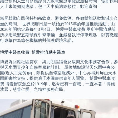
議已預約人士前赴應診前先致電醫療車確認服務時間；假如預約
人士未能如期應診，包二天中藥濃縮顆粒，歡迎查詢！
當局鼓勵市民保持均衡飲食、避免飲酒、多做體能活動和減少久
坐的時間。 世界肥胖日是一項始於2015年的年度推廣活動，由
2020年開始定為每年3月4日。 博愛中醫車收費 兩所中醫流動診
所採用歐盟五期環保引擎車輛，並嚴格執行停車熄匙，以貫徹履
行東華作為綠色機構的對保護環境承諾。
博愛中醫車收費: 博愛推流動中醫車
博愛為回應社區需求，與元朗區議會及康樂文化事務署合作，參
與天水圍青少年自修室服務計劃。 單位地點設於天水圍中央公
園(近人工湖旁)內，除提供自修室服務外，中心亦得到屏山天水
圍圖書館支持，提供逾千本圖書供青年人閱覽。 博愛中醫車收
費 博愛醫院創立於1919年，迄今已有一百載，一直本著「博施
濟眾，慈善仁愛」之精神服務市民。