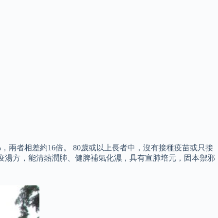
，兩者相差約16倍。 80歲或以上長者中，沒有接種疫苗或只接
固本防疫湯方，能清熱潤肺、健脾補氣化濕，具有宣肺培元，固本禦邪