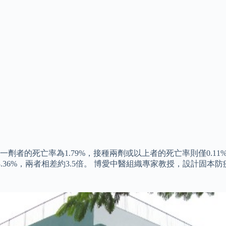
者的死亡率為1.79%，接種兩劑或以上者的死亡率則僅0.11%
3.36%，兩者相差約3.5倍。 博愛中醫組織專家教授，設計