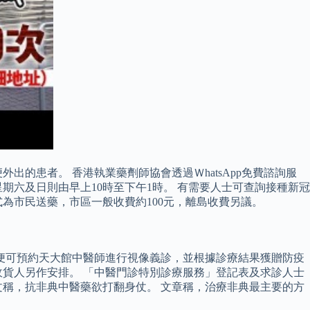
的患者。 香港執業藥劑師協會透過ＷhatsApp免費諮詢服
期六及日則由早上10時至下午1時。 有需要人士可查詢接種新冠
式為市民送藥，市區一般收費約100元，離島收費另議。
便可預約天大館中醫師進行視像義診，並根據診療結果獲贈防疫
貨人另作安排。 「中醫門診特別診療服務」登記表及求診人士
文稱，抗非典中醫藥欲打翻身仗。 文章稱，治療非典最主要的方