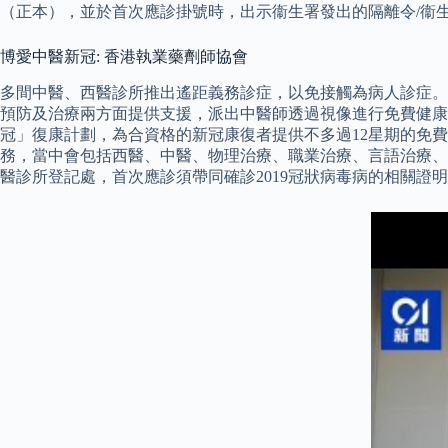
（正本），並於首次應診掛號時，出示衞生署發出的隔離令/衞
博愛中醫新冠: 香港執業藥劑師協會
多間中醫、西醫診所推出遙距義務診症，以免接觸為病人診症。
預防及治療兩方面提供支援，派出中醫師透過視像進行免費健康諮
冠」復康計劃，為合資格的新冠康復者提供不多過12星期的免費
務，當中會包括西醫、中醫、物理治療、職業治療、言語治療、
醫診所登記處，首次應診須帶同確診2019冠狀病毒病的相關