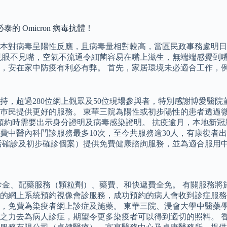
 Omicron 病毒抗體！
樣本對病毒呈陽性反應，且病毒量相對較高，當區民政事務處明
見眼不見嘴，空氣不流通令細菌容易在嘴上滋生，無端端感覺到嘴
，安在家中防疫有利必有弊。 首先，家居環境未必適合工作，
持，超過280位網上觀眾及50位現場參與者，特別感謝博愛醫
民提供更好的服務。 東華三院為陽性或初步陽性的患者透過微信或
約，預約時需要出示身分證明及病毒感染證明。 抗疫逾月，本地新
費中醫內科門診服務最多10次，至今共服務逾30人，有康復者
（包括確診及初步確診個案）提供免費健康諮詢服務，並為適合服
詢、診金、配藥服務（顆粒劑）、藥費、和快遞費全免。 有關服務
的網上系統預約視像會診服務，成功預約的病人會收到診症服務詳
免費為染疫者網上診症及施藥。 東華三院、浸會大學中醫藥學院
力去為病人診症，期望令更多染疫者可以得到適切的照料。 香港