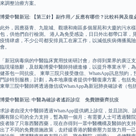
來調整治療方案。
博愛中醫新冠: 【第三針】副作用／反應有哪些？比較科興及復必泰的
此外，因應葵青、九龍城、觀塘和南區多個屋苑和大廈的污水
包，供他們自行檢測。 港人為免受感染，日日外出都帶口罩，
疫情肆虐，不少公司都安排員工在家工作，以減低疾病傳播風險
會。
「新冠病毒病的中醫臨床實用技術研討會」亦得到業界的廣泛支
臨現場致辭，及鼓勵博愛中醫師持續進修，以提升專業水平，為巿
健茶包一同抗疫。 東華三院只接受微信、WhatsApp訊息預
門診特別服務」計劃，為本地康復者提供中醫復康方案，包括免
東華三院中醫師將透過微信或WhatsApp為新冠肺炎確診者
博愛中醫新冠: 中醫為確診者遙距診症 免費贈藥齊抗疫
求診者由浸大中醫師透過WhatsApp提供網上診症，並且諮
團有限公司的全力支持，暫為期一個月；有需要人士可透過醫院
疫者除了只靠西醫西藥，現在亦得到一眾中醫機構及醫師的支持，
出了不同的免費措施政策，去紓緩香港的醫療壓力並致力用一己之