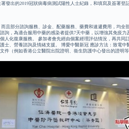
生署發出的2019冠狀病毒病測試陽性人士紀錄，和填寫及簽署
 而且部分諮詢服務、診金、配藥服務、藥費和速遞費用，均全部
詢，為適合服用中藥的感染者提供7天中藥，以增強其免疫力及提
個人化復康服務。 參加者會先經由個案經理評估情況，再共同訂
護士、營養諮詢及情緒支援。 博愛中醫新冠 應診方法：致電中
證明文件（例如香港公立醫院出院證明、衞生防護中心發出的證明