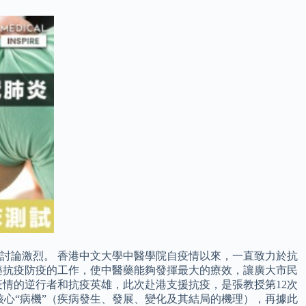
討論激烈。 香港中文大學中醫學院自疫情以來，一直致力於抗
藥抗疫防疫的工作，使中醫藥能夠發揮最大的療效，讓廣大市民
情的逆行者和抗疫英雄，此次赴港支援抗疫，是張教授第12次
核心“病機”（疾病發生、發展、變化及其結局的機理），再據此