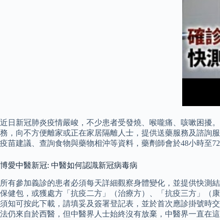
近日新冠肺炎疫情嚴峻，不少患者受發燒、喉嚨痛、咳嗽困擾。 
務，向不方便離家或正在家居隔離人士，提供送藥服務及諮詢服務
疫苗建議、查詢食物與藥物相沖等資料，藥劑師會於48小時至7
博愛中醫新冠: 中醫如何認識新冠病毒病
所有參加義診的患者必須每天詳細觀察身體變化，並提供快測結
保健包，或獲處方「抗疫二方」（治療方）、「抗疫三方」（康
須知可按此下載，請填妥及簽署登記表，並於首次應診掛號時交
法仍來自於西醫，但中醫界人士始終沒有放棄，中醫界一直在這