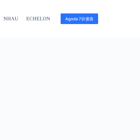
NHAU
ECHELON
Agoda 7折優惠