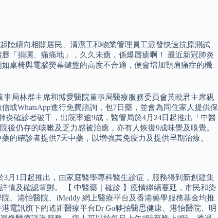
日起陸續向相關居民、清潔工和物業管理員工派發快速抗原測試
唇「損曬、痛痛地」，久久未癒，係爆唇瘡啊！ 最近新冠肺炎
例如桌椅與電腦熒幕鍵盤的高度不合適，便會增加頸肩痛症的機
院董事局林群主席和博愛醫院董事局醫療服務委員會黃曉君主席親
WhatsApp進行免費諮詢，包7日藥，並會為同住家人提供保
冠肺炎確診者破千，出院率逾9成，醫管局於4月24日起推出「中醫
出院後仍存的咳嗽及乏力感被治癒，亦有人恢復9成味覺及嗅覺。
用中藥的確診者提供7天中藥，以增強其免疫力及提供早期治療。
將於3月1日起推出，由家庭醫學專科醫生診症，服務得到新創建集
情及確認電郵。 【 中醫藥｜確診 】疫情繼續蔓延，市民和染
、港怡醫院、iMeddy 網上醫療平台及香港藥學服務基金均推
電訊旗下的遙距醫療平台Dr Go夥拍醫思健康、港怡醫院、明