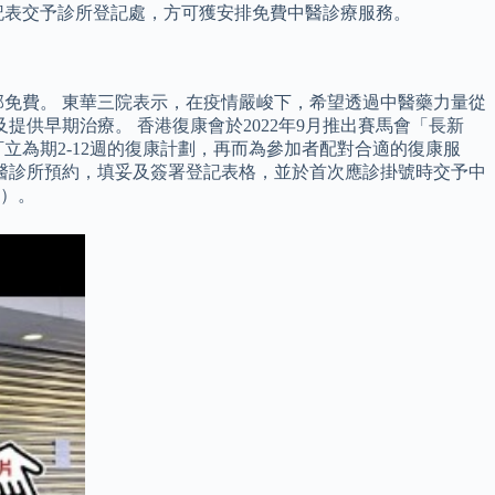
登記表交予診所登記處，方可獲安排免費中醫診療服務。
免費。 東華三院表示，在疫情嚴峻下，希望透過中醫藥力量從
供早期治療。 香港復康會於2022年9月推出賽馬會「長新
立為期2-12週的復康計劃，再而為參加者配對合適的復康服
醫診所預約，填妥及簽署登記表格，並於首次應診掛號時交予中
等）。