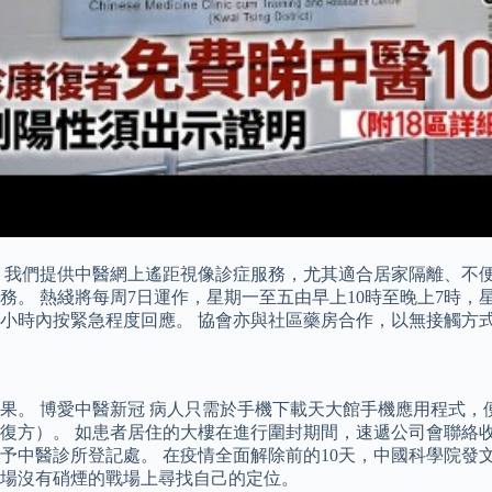
我們提供中醫網上遙距視像診症服務，尤其適合居家隔離、不便外出
。 熱綫將每周7日運作，星期一至五由早上10時至晚上7時，星
2小時內按緊急程度回應。 協會亦與社區藥房合作，以無接觸方
果。 博愛中醫新冠 病人只需於手機下載天大館手機應用程式，
復方）。 如患者居住的大樓在進行圍封期間，速遞公司會聯絡收
予中醫診所登記處。 在疫情全面解除前的10天，中國科學院發
場沒有硝煙的戰場上尋找自己的定位。