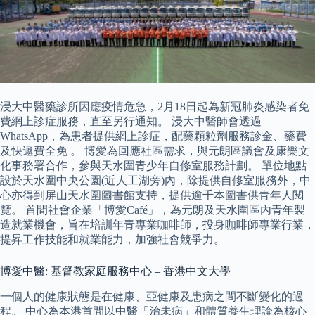
浸大中醫藥診所因應疫情危急，2月18日起為新冠肺炎感染者免
費網上診症服務，直至另行通知。 浸大中醫師會透過
WhatsApp，為患者提供網上診症，配藥顆粒劑服務診金、藥費
及快遞費全免 。 博愛為回應社區需求，與元朗區議會及康樂文
化事務署合作，參與天水圍青少年自修室服務計劃。 單位地點
設於天水圍中央公園(近人工湖旁)內，除提供自修室服務外，中
心亦得到屏山天水圍圖書館支持，提供逾千本圖書供青年人閱
覽。 首間社會企業「博愛Café」，為元朗及天水圍區內青年製
造就業機會，旨在培訓年青專業咖啡師，投身咖啡師專業行業，
提昇工作技能和就業能力，加強社會競爭力。
博愛中醫: 基督教家庭服務中心 – 香港中文大學
一個人的健康狀態是在健康、亞健康及患病之間不斷變化的過
程。 中心為本港首間以中醫「治未病」和體質養生理論為核心