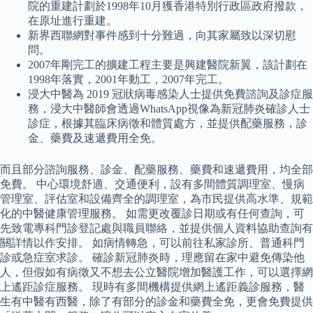
院的重建計劃於1998年10月獲香港特別行政區政府撥款，
在原址進行重建。
新界西聯網對事件感到十分難過，向其家屬致以深切慰
問。
2007年剛完工的擴建工程主要是興建醫院新翼，該計劃在
1998年落實，2001年動工，2007年完工。
浸大中醫為 2019 冠狀病毒感染人士提供免費諮詢及診症服
務，浸大中醫師會透過WhatsApp視像為新冠肺炎確診人士
診症，根據其臨床病徵和體質處方，並提供配藥服務，診
金、藥費及速遞費用全免。
而且部分諮詢服務、診金、配藥服務、藥費和速遞費用，均全部
免費。 中心環境舒適、交通便利，設有多間體質調理室、慢病
管理室、評估室和設備齊全的調理室，為市民提供高水準、規範
化的中醫健康管理服務。 如需更改覆診日期或有任何查詢，可
先致電專科門診登記處與職員聯絡，並提供個人資料協助查詢有
關詳情以作安排。 如病情轉急，可以前往私家診所、普通科門
診或急症室求診。 確診新冠肺炎時，理應留在家中避免傳染他
人，但假如有病徵又不想去公立醫院增加醫護工作，可以選擇網
上遙距診症服務。 現時有多間機構提供網上遙距義診服務，醫
生有中醫有西醫，除了有部分的診金和藥費全免，更會免費提供