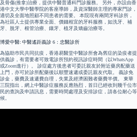
及骨傷(推拿)治療，提供中醫普通科門診服務。 另外，亦設由香
港中文大學中醫學院的客座導師，及資深醫師主理的專家門診，
適切及全面地照顧不同患者的需要。 本院現有兩間牙科診所，
為社區人士提供專業全面、價錢相宜的牙科服務，如洗牙、補
牙、脫牙、根管治療、鑲牙、植牙及矯齒治療等。
博愛中醫: 中醫遙距義診 6：忠醫診所
為協助巿民共同抗疫，香港易醫堂中醫診所會為舊症的染疫者提
供義診，有需要者可致電診所預約視訊診症時間（以WhatsApp
或Zoom進行）。 診症處方後患者可委託親友於附近藥房配藥送
上門，亦可於診所配藥後以順豐速遞或委託親友代取。 義診免
診金，藥費及速遞費自理，失業及經濟困難者藥費半價。 東華
三院指出，網上中醫診症服務反應熱烈，首日已經收到幾千位市
民的查詢及申請訊息，需要時間處理及安排診症，請各位耐心等
候。