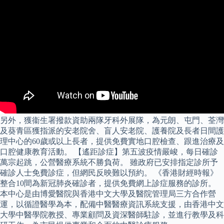
另外，獲衞生署撥款資助兩隊牙科外展隊，為元朗、屯門、荃灣
及葵青區獲指派的安老院舍、盲人安老院、護養院及長者日間護
理中心的60歲或以上長者，提供免費實地口腔檢查、跟進治療及
口腔健康教育活動。 【遙距診症】第五波疫情嚴峻，每日確診
萬宗起跳，公營醫療系統不勝負荷。 雖政府已安排指定診所予
確診人士免費診症，但網民反映難以預約。 《香港財經時報》
整合10間為新冠肺炎確診者，提供免費網上診症服務的診所。
本中心是由博愛醫院與香港中文大學及醫院管理局三方合作營
運，以循證醫學為本，配備中醫醫療資訊系統支援，由香港中文
大學中醫學院教授、專業顧問及資深醫師駐診，並進行教學及科