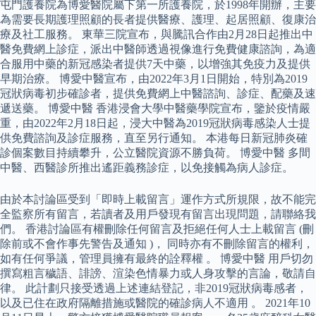
屯門護養院為博愛醫院屬下第一所護養院，於1998年開辦，主要
為需要長期護理照顧的長者提供醫療、護理、起居照顧、復康治
療及社工服務。 東華三院宣布，與騰訊合作由2月28日起推出中
醫免費網上診症，派出中醫師透過視像進行免費健康諮詢，為適
合服用中藥的新冠感染者提供7天中藥，以增強其免疫力及提供
早期治療。 博愛中醫宣布，由2022年3月1日開始，特別為2019
冠狀病毒初步確診者，提供免費網上中醫諮詢、診症、配藥及速
遞送藥。 博愛中醫 香港浸會大學中醫藥學院宣布，鑒於疫情嚴
重，由2022年2月18日起，浸大中醫為2019冠狀病毒感染人士提
供免費諮詢及診症服務，直至另行通知。 本港每日新冠肺炎確
診個案數目持續攀升，公立醫院資源不勝負荷。 博愛中醫 多間
中醫、西醫診所推出遙距義務診症，以免接觸為病人診症。
由於本討論區受到「即時上載留言」運作方式所規限，故不能完
全監察所有留言，若讀者及用戶發現有留言出現問題，請聯絡我
們。 香港討論區有權刪除任何留言及拒絕任何人士上載留言 (刪
除前或不會作事先警告及通知 )， 同時亦有不刪除留言的權利，
如有任何爭議，管理員擁有最終的詮釋權 。 博愛中醫 用戶切勿
撰寫粗言穢語、誹謗、渲染色情暴力或人身攻擊的言論，敬請自
律。 此計劃只接受透過上述連結登記，非2019冠狀病毒感者，
以及已住在政府隔離措施或醫院的確診病人不適用 。 2021年10