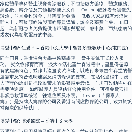
家庭醫學專科醫生視像會診服務，不包括處方藥物、醫療服務、
病假紙、轉介信及其他相關醫療文件。 Omicron確診者會獲優先
診治，並且免收診金，只需支付藥費。 低收入家庭或有經濟困
難人士，可於預約時與預約專員溝通，診金及藥費全免。 18日
起，為新冠患者免費提供遙距問診與配製二服中藥，而無患病的
親友代為領取配好的中藥。
博愛中醫: 仁愛堂 – 香港中文大學中醫診所暨教研中心(屯門區)
同年四月，香港浸會大學中醫藥學院— 雷生春堂正式投入服
務。 就文物保育而言，浸大在活化雷生春過程中，盡量保留原
有的建築特色，並作出適量改裝增建，以應付未來雷生春堂的營
運需求及符合現時建築及消防條例的要求。 在活化過程中，浸
大堅守的原則是把改動帶來的影響減至最低，而所有改動均可在
需要時還原。 如經醫護人員評估符合使用條件，可獲免費安排
非緊急救護車接送，往返住所及本院。 Bowtie （「保泰人
壽」）是持牌人壽保險公司及香港首間虛擬保險公司，致力於填
補健康的保障缺口。
博愛中醫: 博愛醫院 – 香港中文大學
不過到4月3日因發燒及嘔吐再次入院，並確診新型肺炎。 由於