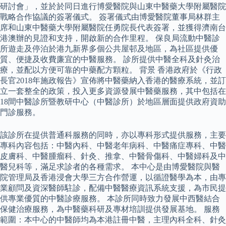
研討會」，並於於同日進行博愛醫院與山東中醫藥大學附屬醫院
戰略合作協議的簽署儀式。 簽署儀式由博愛醫院董事局林群主
席和山東中醫藥大學附屬醫院任勇院長代表簽署，並獲得濟南台
港澳辦的見證和支持，開啟新的合作里程。 保良局流動中醫診
所遊走及停泊於港九新界多個公共屋邨及地區，為社區提供優
質、便捷及收費廉宜的中醫服務。 診所提供中醫全科及針灸治
療，並配以方便可靠的中藥配方顆粒。 背景 香港政府於《行政
長官2018年施政報告》宣佈將中醫藥納入香港的醫療系統，並訂
立一套整全的政策，投入更多資源發展中醫藥服務，其中包括在
18間中醫診所暨教研中心（中醫診所）於地區層面提供政府資助
門診服務。
該診所在提供普通科服務的同時，亦以專科形式提供服務，主要
專科內容包括：中醫內科、中醫老年病科、中醫痛症專科、中醫
皮膚科、中醫腫瘤科、針灸、推拿、中醫骨傷科、中醫婦科及中
醫兒科等，滿足求診者的各種需求。 本中心是由博愛醫院與醫
院管理局及香港浸會大學三方合作營運，以循證醫學為本，由專
業顧問及資深醫師駐診，配備中醫醫療資訊系統支援，為市民提
供專業優質的中醫診療服務。 本診所同時致力發展中西醫結合
保健治療服務，為中醫藥科研及專材培訓提供發展基地。 服務
範圍：本中心的中醫師均為本港註冊中醫，主理內科全科、針灸