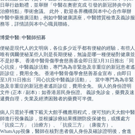
日舉行啟動禮，並舉辦「中醫在奧密克戎 引發的新冠肺炎中的
治療特點」學術會議。 此外，歡迎各界機構與本中心合作舉辦
中醫中藥推廣活動，例如中醫健康講座，中醫體質檢查及義診服
務等，詳情請與本中心職員聯絡。
博愛中醫: 中醫師招募
便秘是現代人的文明病，各位多少近乎都有便秘的經驗，有些人
唯有偶爾便秘某些人則是長期便秘，無論是哪一種便秘對健康並
不是好事。 香港中醫骨傷學會慈善基金即日至3月31日推出「同
心抗疫」中醫義診活動，專門為為非緊急及非重症的新冠患者遙
距診症，費用全免。 香港中醫骨傷學會慈善基金宣布，由即日
至3月31日推出「同心抗疫中醫義診活動」。 當中專門為為非緊
急及非重症的新冠患者遙距診症，費用全免。 病人的身份證明
文件 (正本 / 副本)：如香港居民身份證。 義診免診金，藥費及速
遞費自理，失業及經濟困難者的藥費可半價。
病人只需於手機下載天大館手機應用程式，便可預約天大館中醫
師進行視像義診，並根據診療結果獲贈防疫保健包，或獲處方
「抗疫二方」（治療方）、「抗疫三方」（康復方）。
WhatsApp視像，醫師在核對患者個人身份及確診證明後，會進