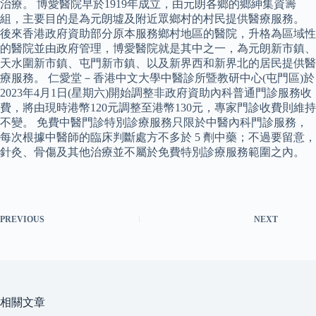
治療。 博愛醫院早於1919年成立，由元朗各鄉的鄉紳集資籌
組，主要目的是為元朗墟及附近眾鄉村的村民提供醫療服務。
後來香港政府資助部分原本服務鄉村地區的醫院，升格為區域性
的醫院並由政府管理，博愛醫院就是其中之一，為元朗新市鎮、
天水圍新市鎮、屯門新市鎮、以及新界西和新界北的居民提供醫
療服務。 仁愛堂－香港中文大學中醫診所暨教研中心(屯門區)於
2023年4月1日(星期六)開始調整非政府資助內科普通門診服務收
費，將由現時港幣120元調整至港幣130元，專家門診收費則維持
不變。 免費中醫門診特別診療服務只限於中醫內科門診服務，
每次根據中醫師的臨床判斷處方不多於 5 劑中藥；不過要留意，
針灸、骨傷及其他治療並不屬於免費特別診療服務範圍之內。
PREVIOUS
NEXT
相關文章