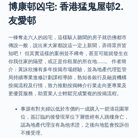
博康邨凶宅: 香港猛鬼屋邨2.
友愛邨
一棟奪走六人的凶宅，這樣駭人聽聞的房子就彷彿都市
傳說一般，說出來大家都說這一定上新聞，弄得眾所皆
知吧！ 但其實這樣的案例並不稀奇，甚至可能就發生在
你我住家的隔壁，或正是你租屋的所在地……。 作者簡
介：黃詠欣擁有多年按揭市場經驗，並為地產代理監管
局持續專業進修計劃課程導師，熟知各銀行及融資機構
按揭流程及行情，致力推動按揭轉介行業走向更專業及
更優質服務，助置業人士輕鬆完成繁複的按揭流程。
事源有對夫婦以低於市價約一成購入一碧濤花園單
位，簽訂臨約後發現單位下層曾經有人跳樓身亡，
認為地產代理沒有為他求證，之後向地監會投訴但
不獲受理。