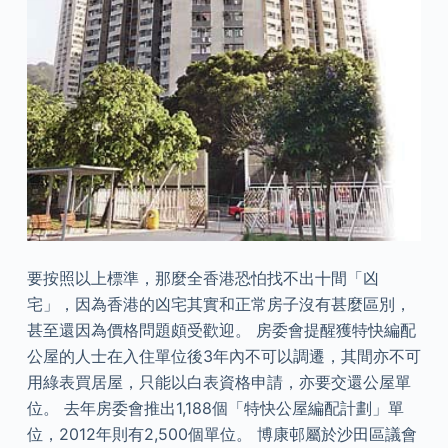
要按照以上標準，那麼全香港恐怕找不出十間「凶
宅」，因為香港的凶宅其實和正常房子沒有甚麼區別，
甚至還因為價格問題頗受歡迎。 房委會提醒獲特快編配
公屋的人士在入住單位後3年內不可以調遷，其間亦不可
用綠表買居屋，只能以白表資格申請，亦要交還公屋單
位。 去年房委會推出1,188個「特快公屋編配計劃」單
位，2012年則有2,500個單位。 博康邨屬於沙田區議會