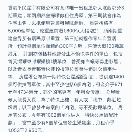
香港平民屋宇有限公司有意將唯一出租屋邨大坑西邨分3
期重建，頭兩期然會攞嚟做租住房屋，第三期就會作為
住宅出售，以抵銷興建廉租屋嘅虧蝕。 重建後將有
5,000個單位，較重建前嘅1,600伙大幅增加，頭兩期重
建會畀所有居民原邨重置，第三期就撥作青年自置居
所，預計每個單位面積約300平方呎，售價大概100幾萬
港元。 計劃亦包括其他曾發生不愉快事件的單位，包括
筲箕灣耀東邨耀樂樓1樓單位，曾受如白蟻等蟲患影響，
以及青衣長青邨青松樓19樓單位曾發生追討欠債事件
等。 房屋署公布新一期特快公屋編配計劃，提供逾1400
個可供揀選單位，當中至少包括6個凶宅，租金介乎871
元至4734港元，部分凶宅更有一年租金優惠。 公屋輪
候人龍長又長，為了特快上樓，有人或「吼中」鄰近垃
圾房，以至曾發生命案的「凶宅」等不受歡迎單位。 房
屋署公布，今年有1002個單位納入「特快公屋編配計
劃」，當中至少有8個單位曾發生兇殺案，月租介乎
1,053至2,950元。