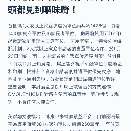
頭都見到嗰味嘢！
首批供2人或以上家庭揀選的單位約共約1426個，包括
1410個獨立單位及16個長者單位。 房署將於周五(17日)
起邀請家庭申請人自選單位。 房屋署稱，「特快公屋編
配計劃」2人或以上家庭申請者的自選單位程序，於9月
23日開始，而一人申請者的自選單位程序則預計於11月
下旬或12月上旬展開。 房屋署會視乎剩餘單位所屬地區
和類別，根據各合資格申請者的揀選單位優先次序、地
區及單位類別選項，分批邀請他們出席揀選單位程序。
重要聲明：本討論區是以即時上載留言的方式運作，
CMONEYHOME 對所有留言的真實性、完整性及立場
等，不負任何法律責任。
美聯鄒文波指出，博康邨未補價放盤不多，目前兩房最
平為實用面積381方呎的單位，叫價260萬元。 至於實