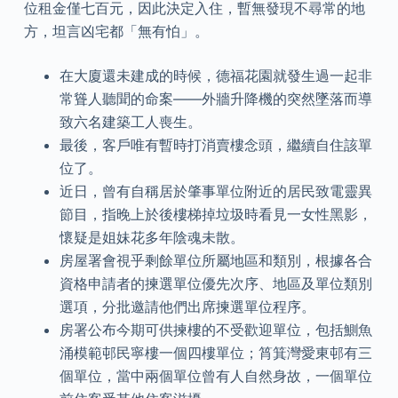
位租金僅七百元，因此決定入住，暫無發現不尋常的地
方，坦言凶宅都「無有怕」。
在大廈還未建成的時候，德福花園就發生過一起非
常聳人聽聞的命案——外牆升降機的突然墜落而導
致六名建築工人喪生。
最後，客戶唯有暫時打消賣樓念頭，繼續自住該單
位了。
近日，曾有自稱居於肇事單位附近的居民致電靈異
節目，指晚上於後樓梯掉垃圾時看見一女性黑影，
懷疑是姐妹花多年陰魂未散。
房屋署會視乎剩餘單位所屬地區和類別，根據各合
資格申請者的揀選單位優先次序、地區及單位類別
選項，分批邀請他們出席揀選單位程序。
房署公布今期可供揀樓的不受歡迎單位，包括鰂魚
涌模範邨民寧樓一個四樓單位；筲箕灣愛東邨有三
個單位，當中兩個單位曾有人自然身故，一個單位