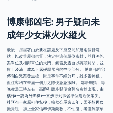
博康邨凶宅: 男子疑向未
成年少女淋火水縱火
最後，房屋署由於要在該處及下層空間加建兩個變電
站，以改善屋邨供電，決定把這個單位密封，並且將兇
案單位及相鄰單位的大門、氣窗及露台以磚頭封閉，並
髹上漆油，成為下層變壓器房的中空部分。 博康邨凶宅
傳聞自兇案發生後，鬧鬼事件不絕於耳，雖多番轉租，
但住客均在未滿一個月之際便急急搬離。 鄰居則指，每
晚凌晨三時左右，高踭鞋踱步聲便會莫名奇妙出現，由
樓梯(一說為升降機)一直步行到事發單位附近便消失。
杜阿布一家原租住私樓，輪候公屋逾四年，因不想再負
擔貴租，加上全家信奉伊斯蘭教，不怕鬼，考慮到該單