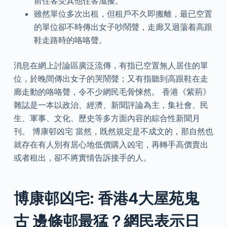
前住客受其他住客滋擾。
雖然單位多次出租，但租戶不久即搬離，最已空置
的單位卻不時傳出女子吵鬧聲，走廊又迴蕩着高跟
鞋走路時的咯咯聲。
消息在網上討論區廣泛流傳，有指已空置無人居住的單
位，於晚間傳出女子的哭鬧聲；又有指聽到高跟鞋在走
廊走動的咯咯聲，令不少網民毛骨悚然。 香港《紫荊》
雜誌是一本以政治、經濟、新聞評論為主，集社會、民
生、軍事、文化、歷史等多方面內容的綜合性新聞月
刊。 博康邨凶宅 當然，既然規定是不成文的，那自然也
就存在有人別有居心地低價購入凶宅，再轉手高價賣出
或者租出，卻不將實情告訴接手的人。
博康邨凶宅: 香港4大屋苑鬼
古 邊條邨最猛？網民表示日