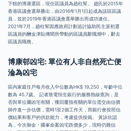
下轄的博康選區，現任區議員為趙柱幫。 趙氏於2015年
香港區議會選舉勝出，由2016年1月1日起成為該區區議
員，並於2019年香港區議會選舉勝出而成功連任。
2021年7月，趙柱幫因應政府計劃追討協助民主派初選
區議員的酬金津貼傳聞所帶動的區議員辭職潮中，辭去
區議員職務。
博康邨凶宅: 單位有人非自然死亡便
淪為凶宅
區內家庭住戶每月收入中位數為HK$ 19,250，年齡中位
數為 45.7歲。 記者致電恒生銀行的服務熱線查詢，是
否與單位屬凶宅有關，獲回覆指有關的單位需交由估價
師作進一步估價，需時1至2個工作天，而銀行會按照估
價結果和客戶的供款能力，考慮提供按揭。 黃詠欣認
為，今次御金・國峯命案凶宅跌價多少，現時仍難估