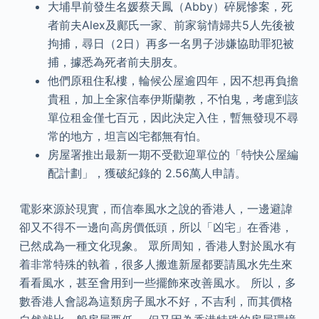
大埔早前發生名媛蔡天鳳（Abby）碎屍慘案，死
者前夫Alex及鄺氏一家、前家翁情婦共5人先後被
拘捕，尋日（2日）再多一名男子涉嫌協助罪犯被
捕，據悉為死者前夫朋友。
他們原租住私樓，輪候公屋逾四年，因不想再負擔
貴租，加上全家信奉伊斯蘭教，不怕鬼，考慮到該
單位租金僅七百元，因此決定入住，暫無發現不尋
常的地方，坦言凶宅都無有怕。
房屋署推出最新一期不受歡迎單位的「特快公屋編
配計劃」，獲破紀錄的 2.56萬人申請。
電影來源於現實，而信奉風水之說的香港人，一邊避諱
卻又不得不一邊向高房價低頭，所以「凶宅」在香港，
已然成為一種文化現象。 眾所周知，香港人對於風水有
着非常特殊的執着，很多人搬進新屋都要請風水先生來
看看風水，甚至會用到一些擺飾來改善風水。 所以，多
數香港人會認為這類房子風水不好，不吉利，而其價格