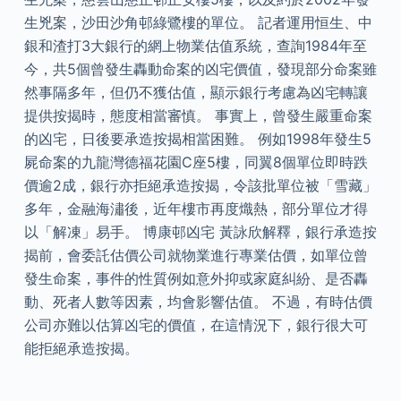
生兇案，沙田沙角邨綠鷺樓的單位。 記者運用恒生、中
銀和渣打3大銀行的網上物業估值系統，查詢1984年至
今，共5個曾發生轟動命案的凶宅價值，發現部分命案雖
然事隔多年，但仍不獲估值，顯示銀行考慮為凶宅轉讓
提供按揭時，態度相當審慎。 事實上，曾發生嚴重命案
的凶宅，日後要承造按揭相當困難。 例如1998年發生5
屍命案的九龍灣德福花園C座5樓，同翼8個單位即時跌
價逾2成，銀行亦拒絕承造按揭，令該批單位被「雪藏」
多年，金融海潚後，近年樓市再度熾熱，部分單位才得
以「解凍」易手。 博康邨凶宅 黃詠欣解釋，銀行承造按
揭前，會委託估價公司就物業進行專業估價，如單位曾
發生命案，事件的性質例如意外抑或家庭糾紛、是否轟
動、死者人數等因素，均會影響估值。 不過，有時估價
公司亦難以估算凶宅的價值，在這情況下，銀行很大可
能拒絕承造按揭。