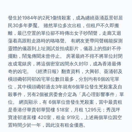
發生於1984年的2死1傷情殺案，成為纏繞葵涌荔景邨居
民30多年夢魘。 雖然單位多次出租，但租戶不久即搬
離，最已空置的單位卻不時傳出女子吵鬧聲，走廊又迴
蕩着高跟鞋走路時的咯咯聲。 有網友更帶同聲稱能探測
靈體的儀器到上址測試並拍成影片，儀器上的指針不停
擺動，鬧鬼傳聞未曾停止。 房署最終不得不將單位封閉
改成電錶房，將這個密室凶間永久封印，成為香港最傳
奇的凶宅。 《經濟日報》翻查資料，大興邨、葵涌邨及
橫頭磡邨同邨凶宅單位數目最多，分別均有6個凶宅單
位，其中橫頭磡邨過去3年就有6個單位發生兇殺案及自
殺事件，另有2個被房委會介定為「具心理影響事件」單
位。 網頁顯示，有 6個單位曾發生兇殺案，當中最貴租
是香港仔華貴邨華賢樓 518室，月租 1,295元；秀茂坪
寶達邨達富樓 420室，租金 919元，上述兩個單位因空
置時間少於一年，因此沒有租金優惠。