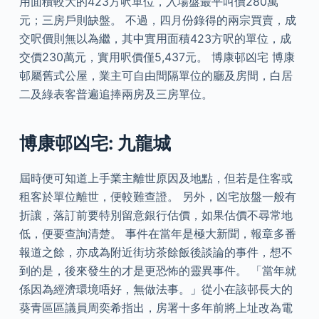
用面積較大的423方呎單位，入場盤最平叫價280萬
元；三房戶則缺盤。 不過，四月份錄得的兩宗買賣，成
交呎價則無以為繼，其中實用面積423方呎的單位，成
交價230萬元，實用呎價僅5,437元。 博康邨凶宅 博康
邨屬舊式公屋，業主可自由間隔單位的廳及房間，白居
二及綠表客普遍追捧兩房及三房單位。
博康邨凶宅: 九龍城
屆時便可知道上手業主離世原因及地點，但若是住客或
租客於單位離世，便較難查證。 另外，凶宅放盤一般有
折讓，落訂前要特別留意銀行估價，如果估價不尋常地
低，便要查詢清楚。 事件在當年是極大新聞，報章多番
報道之餘，亦成為附近街坊茶餘飯後談論的事件，想不
到的是，後來發生的才是更恐怖的靈異事件。 「當年就
係因為經濟環境唔好，無做法事。」從小在該邨長大的
葵青區區議員周奕希指出，房署十多年前將上址改為電