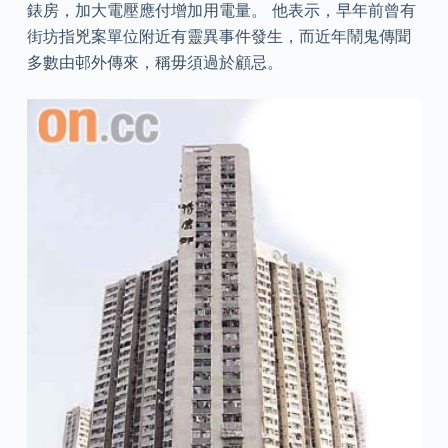
錶房，加大電壓應付增加用電量。 他表示，早年前曾有
街坊指兇案單位附近有靈異事件發生，而近年鬧鬼傳聞
多數由邨外傳來，稱毋須過於顧忌。