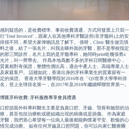
感到疑惑的，是收費標準、事前收費溝通、方式同發票上只寫一
行’Total Invoiced’，跟家人在其他專科牙醫診所(非牙髓科)上的安
排很不同，希望大家俾啲訊息了解下。 係呀，Clinic 醫生做完填
料之後，給了一張名片，叫我去睇外面的牙醫，那不是學校指定
的那三間診所，名片上寫的是牙髓專科，她同時print咗幾張舊x
光片，叫一齊帶去。 作爲本地爲數不多的牙科日間醫療中心，
質素相對有保證，整體性價比高，適合中產人士、高端專業人士
及家庭客戶。 話雖如此，香港出身的牙科畢業生的質素卻有一
定的保證。 香港大學牙醫學院於2016年在「QS世界大學學科排
名」登上全球排名第一，在2017年及2018年繼續蟬聯世界第一。
博匯牙科收費: 牙科服務專享會員禮遇
口腔頜面外科專科醫生主要是負責口腔、牙齒、顎骨和臉部的治
療，甚至包括治療軟或硬組織出現的病痛或是損傷。 作為家庭
牙醫，我們衷心希望每一位病人最後都能夠懷著平安、歡愉的心
情完成治療。 如有任何牙齒及口腔問題，你可以向家仁醫療團