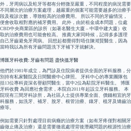
外，牙周病以及蛀牙等都有分輕微至嚴重，不同程度的病況需要
不同層次的治療方案處理，越嚴重的個案可能需要越多的治療手
段及複診次數，導致較高的治療費用。 所以不同的牙齒情況，
便會收取相對應的補牙費用。 此外，由於租金成本問題，位處
CBD中央商業區的診所（如著名醫生大廈 – 中環中建大廈）收
取的治療費用也可能會較高。 推薦大家同時候，記得多多護理
自己牙齒避免牙周病。 回想起都覺得對唔住陳澔賢醫生，因為
當時我以為所有牙齒問題洗下牙補下牙就解決。
博匯牙科收費: 牙齒有問題 盡快搵牙醫
他們於1981年成立，為門診及住院病者提供全面的牙科服務，分
別持有私家醫院及日間醫療中心牌照。 牙科中心的專業團隊包
括13位專科資深名譽顧問醫生，當中2位為駐院牙科醫生。 博匯
牙科收費 為回應社會需求，本院自2011年起設立牙科服務。 本
院現有三間牙科診所，為社區人士提供專業全面、價錢相宜的牙
科服務，如洗牙、補牙、脫牙、根管治療、鑲牙、植牙及矯齒治
療等。
例如需要只針對處理目前病癥的治療方案（如有牙疼僅對相關牙
齒做止痛及治療）還是需要徹底處理背後潛藏問題的根源性治療