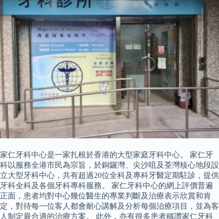
家仁牙科中心是一家扎根於香港的大型家庭牙科中心。 家仁牙
科以服務全港市民為宗旨，於銅鑼灣、尖沙咀及荃灣核心地段設
立大型牙科中心，共有超過20位全科及專科牙醫定期駐診，提供
牙科全科及各個牙科專科服務。 家仁牙科中心的網上評價普遍
正面，患者均對中心幾位醫生的專業判斷及治療表示欣賞和肯
定，對待每一位客人都會耐心講解及分析每個治療項目，並為客
人制定最合適的治療方案。 此外，亦有很多患者稱讚家仁牙科