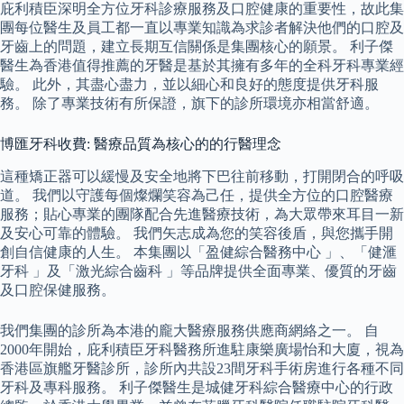
庇利積臣深明全方位牙科診療服務及口腔健康的重要性，故此集
團每位醫生及員工都一直以專業知識為求診者解決他們的口腔及
牙齒上的問題，建立長期互信關係是集團核心的願景。 利子傑
醫生為香港值得推薦的牙醫是基於其擁有多年的全科牙科專業經
驗。 此外，其盡心盡力，並以細心和良好的態度提供牙科服
務。 除了專業技術有所保證，旗下的診所環境亦相當舒適。
博匯牙科收費: 醫療品質為核心的的行醫理念
這種矯正器可以緩慢及安全地將下巴往前移動，打開閉合的呼吸
道。 我們以守護每個燦爛笑容為己任，提供全方位的口腔醫療
服務；貼心專業的團隊配合先進醫療技術，為大眾帶來耳目一新
及安心可靠的體驗。 我們矢志成為您的笑容後盾，與您攜手開
創自信健康的人生。 本集團以「盈健綜合醫務中心 」、「健滙
牙科 」及「激光綜合齒科 」等品牌提供全面專業、優質的牙齒
及口腔保健服務。
我們集團的診所為本港的龐大醫療服務供應商網絡之一。 自
2000年開始，庇利積臣牙科醫務所進駐康樂廣場怡和大廈，視為
香港區旗艦牙醫診所，診所內共設23間牙科手術房進行各種不同
牙科及專科服務。 利子傑醫生是城健牙科綜合醫療中心的行政