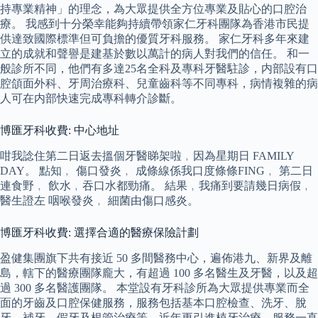
持專業精神」的理念，為大眾提供全方位專業及貼心的口腔治
療。 我感到十分榮幸能夠持續帶領家仁牙科團隊為香港市民提
供達致國際標準但可負擔的優質牙科服務。 家仁牙科多年來建
立的成就和聲譽是建基於數以萬計的病人對我們的信任。 和一
般診所不同，他們有多達25名全科及專科牙醫駐診，内部設有口
腔頜面外科、牙周治療科、兒童齒科等不同專科，病情複雜的病
人可在内部快速完成專科轉介診斷。
博匯牙科收費: 中心地址
咁我諗住第二日返去搵個牙醫睇架啦﹐因為星期日 FAMILY
DAY。 點知﹐ 傷口發炎﹐ 成條線係我口度條條FING﹐ 第二日
連食野﹐ 飲水﹐吞口水都勁痛。 結果﹐我痛到要請幾日病假﹐
醫生證左 咽喉發炎﹐ 細菌由傷口感炎。
博匯牙科收費: 選擇合適的醫療保險計劃
盈健集團旗下共有接近 50 多間醫務中心，遍佈港九、新界及離
島，轄下的醫療團隊龐大，有超過 100 多名醫生及牙醫，以及超
過 300 多名醫護團隊。 本堂設有牙科診所為大眾提供專業而全
面的牙齒及口腔保健服務，服務包括基本口腔檢查、洗牙、脫
牙、補牙、假牙及根管治療等，近年更引進植牙治療，服務一直