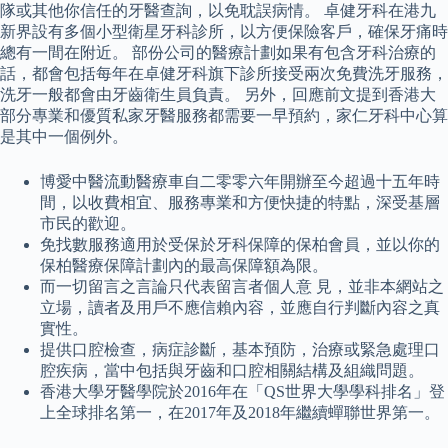
隊或其他你信任的牙醫查詢，以免耽誤病情。 卓健牙科在港九
新界設有多個小型衛星牙科診所，以方便保險客戶，確保牙痛時
總有一間在附近。 部份公司的醫療計劃如果有包含牙科治療的
話，都會包括每年在卓健牙科旗下診所接受兩次免費洗牙服務，
洗牙一般都會由牙齒衛生員負責。 另外，回應前文提到香港大
部分專業和優質私家牙醫服務都需要一早預約，家仁牙科中心算
是其中一個例外。
博愛中醫流動醫療車自二零零六年開辦至今超過十五年時
間，以收費相宜、服務專業和方便快捷的特點，深受基層
市民的歡迎。
免找數服務適用於受保於牙科保障的保柏會員，並以你的
保柏醫療保障計劃內的最高保障額為限。
而一切留言之言論只代表留言者個人意 見，並非本網站之
立場，讀者及用戶不應信賴內容，並應自行判斷內容之真
實性。
提供口腔檢查，病症診斷，基本預防，治療或緊急處理口
腔疾病，當中包括與牙齒和口腔相關結構及組織問題。
香港大學牙醫學院於2016年在「QS世界大學學科排名」登
上全球排名第一，在2017年及2018年繼續蟬聯世界第一。