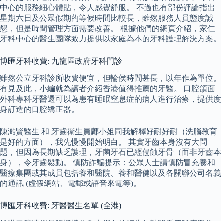
中心的服務細心體貼，令人感覺舒服。 不過也有部份評論指出
星期六日及公眾假期的等候時間比較長，雖然服務人員態度誠
懇，但是時間管理方面需要改善。 根據他們的網頁介紹，家仁
牙科中心的醫生團隊致力提供以家庭為本的牙科護理解決方案。
博匯牙科收費: 九龍區政府牙科門診
雖然公立牙科診所收費便宜，但輪侯時間甚長，以年作為單位。
有見及此，小編就為讀者介紹香港值得推薦的牙醫。 口腔頜面
外科專科牙醫還可以為患有睡眠窒息症的病人進行治療，提供度
身訂造的口腔矯正器。
陳澔賢醫生 和 牙齒衛生員鄺小姐同我解釋好耐好耐（洗腦教育
是好的方面），我先慢慢開始明白。 其實牙齒本身沒有大問
題，但因為長期缺乏護理，牙菌牙石已經侵蝕牙骨（而非牙齒本
身），令牙齒鬆動。 慎防詐騙提示：公眾人士請慎防冒充養和
醫療集團或其成員包括養和醫院、養和醫健以及各關聯公司名義
的通訊 (虛假網站、電郵或語音來電等)。
博匯牙科收費: 牙醫醫生名單 (全港)