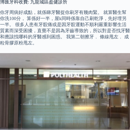
博匯牙科收費: 九龍城區盈健診所
你牙周病好成點，就係睇牙醫捉你刷牙有幾肉緊。 就算醫生幫
你洗100分， 算係好一半，屋k同時係靠自己刷乾淨，先好埋另
一半。 很多人患有牙骹痛或是因牙骹運動不順利嚴重影響生活
質素而深受困擾，直覺不是因為牙齒導致的，所以對是否找牙醫
和應該找哪科的牙醫感到困惑。 我第二朝擦牙﹐ 條線甩左﹐ 成
粒骨膠原粉甩左。