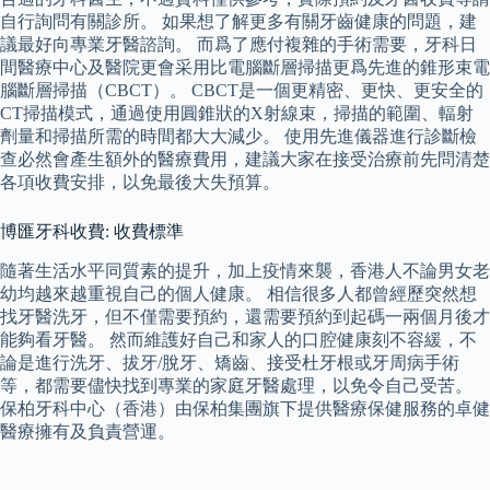
自行詢問有關診所。 如果想了解更多有關牙齒健康的問題，建
議最好向專業牙醫諮詢。 而爲了應付複雜的手術需要，牙科日
間醫療中心及醫院更會采用比電腦斷層掃描更爲先進的錐形束電
腦斷層掃描（CBCT）。 CBCT是一個更精密、更快、更安全的
CT掃描模式，通過使用圓錐狀的X射線束，掃描的範圍、輻射
劑量和掃描所需的時間都大大減少。 使用先進儀器進行診斷檢
查必然會產生額外的醫療費用，建議大家在接受治療前先問清楚
各項收費安排，以免最後大失預算。
博匯牙科收費: 收費標準
隨著生活水平同質素的提升，加上疫情來襲，香港人不論男女老
幼均越來越重視自己的個人健康。 相信很多人都曾經歷突然想
找牙醫洗牙，但不僅需要預約，還需要預約到起碼一兩個月後才
能夠看牙醫。 然而維護好自己和家人的口腔健康刻不容緩，不
論是進行洗牙、拔牙/脫牙、矯齒、接受杜牙根或牙周病手術
等，都需要儘快找到專業的家庭牙醫處理，以免令自己受苦。
保柏牙科中心（香港）由保柏集團旗下提供醫療保健服務的卓健
醫療擁有及負責營運。