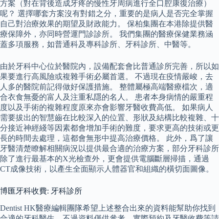
方案（對在背後造成牙疼的慢性牙周病進行全口腔康復治療）
呢？ 選擇哪套方案沒有對錯之分，重要的是病人是否完全掌握
自己對治療效果的期望及財政能力。 保柏集團在本港除提供醫
療保障外，亦同時營運門診診所。 我們集團的醫療保健業務涵
蓋多項服務，如普通科及專科診所、牙科診所、中醫等。
由於牙科中心位於醫院內，設備配套會比普通診所完善，所以如
果要進行高風險或複雜手術必屬首選。 不過現在疫情嚴峻，去
人多的醫院前記得做好保護措施。 整體屬極高端醫療檔次，適
合衣食無憂的富人及注重私隱的名人。 患者本身病情的嚴重程
度以及手術的複雜程度原來亦會影響牙醫收費高低。 如果病人
需要拔出的智慧齒在比較深入的位置、形狀及結構比較複雜、十
分接近神經綫等因素都會增加手術的難度，要求更高的技術或更
長的時間去處理，這都會無形中提高治療價格。 此外，爲了讓
牙醫清楚瞭解相關病況以提供最合適的治療方案，部分牙科診所
除了進行最基本的X光檢查外，更會提供電腦斷層掃描，通過
CT成像技術，以產生全面顯示人體器官和組織的橫切面圖像。
博匯牙科收費: 牙科診所
Dentist HK醫療編輯團隊希望上述整合出來的資料能幫助你找到
合適的牙科醫生，不過資料僅供參考，實際預約及牙醫收費等請