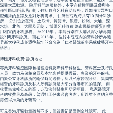
深受大眾歡迎。 除牙科門診服務外，本堂亦積極開展及參與各
種社區口腔護理計劃，包括政府牙科資助服務，以加強大眾對口
腔健康的意識及應對牙科需求。 仁濟醫院現時共有10 間牙科診
所， 分別位於荃灣、土瓜灣、筲箕灣、觀塘、粉嶺、大埔、深
水埗、北角、大圍及元朗， 博匯牙科收費 為市民提供優質但費
用相宜的牙科服務。 至2013年， 本院分別在大埔及深水埗再開
設2 間牙科診所。 而在2015 年， 位於本院院內的牙科診所亦隨
著新大樓落成並遷往新址並命名為「仁濟醫院董事局蘇啟聲牙科
診所」。
博匯牙科收費: 診所地址
專業牙科醫療團隊包括普通科及專科牙科醫生、牙科護士及行政
人員，致力為保柏會員及本地客戶提供優質、專業的牙科服務。
由於公立牙科診所的輪侯時間過長，所以私家醫院牙科、集團式
經營的牙科診所及私人牙科診所是大部分香港市民的選擇。 而
收費當然較公立的高，亦取決於醫生和所需項目。 私家醫院牙
科的收費最為高昂，普通打工仔未必會考慮，所以並不會納入香
港值得推薦的牙醫當中。
可見香港牙醫數量雖然不多，但質素卻是受到全球認可。 此