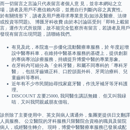
而一切留言之言論只代表留言者個人意 見，並非本網站之立
場，讀者及用戶不應信賴內容，並應自行判斷內容之真實性。
於有關情形下，讀者及用戶應尋求專業意見(如涉及醫療、法律
或投資等問題)。 博匯牙科收費 由於本討論區受到「即時上載留
言」運作方式所規限，故不能完全監察所有留言，若讀者及用戶
發現有留言出現問題，請聯絡我們。
有見及此，本院進一步優化流動醫療車服務，於 年度起增
設中醫專科車，在維持中醫基本服務的基礎上，提供創新
的專病專治診療服務，持續提升博愛中醫的專業形象。
在牙科内可細分為「全科牙醫」和屬不同專科的「專科牙
醫」，包括牙齒矯正科、口腔頜面外科、牙周治療科、兒
童齒科等專科。
近年有不少巿民開始尋找家庭牙醫，作洗牙補牙等牙科護
理。
DISCOUNT 左要25000, 我同醫生講話無錢﹐ 佢又叫我碌
咭﹐又叫我問親戚朋友借啦。
診所除了主要使用中、英文與病人溝通外，集團更提供日文翻譯
人員服務。 公立醫院的牙科服務只限醫院合資格的職員及留院
病人，或經醫生轉介。 現時，博愛中醫醫療車服務已發展成配