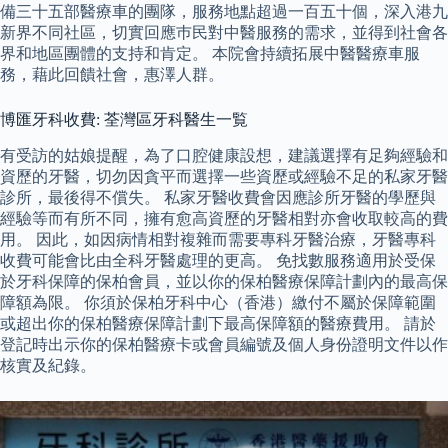
備三十五部醫療車的團隊，服務地點超過一百五十個，深入港九
新界不同社區，切實回應巿民對中醫服務的需求，並得到社會各
界和地區團體的支持和肯定。 本院會持續拓展中醫醫療車服
務，藉此回饋社會，惠澤人群。
博匯牙科收費: 荃灣區牙科醫生一覧
有受訪的姑娘提醒，為了口腔健康設想，建議選擇有足夠經驗和
資歷的牙醫，切勿因貪平而選擇一些資歷或經驗不足的私家牙醫
診所，最後得不償失。 私家牙醫收費會因應診所牙醫的學歷與
經驗等而有所不同，擁有愈高資歷的牙醫相對亦會收取較高的費
用。 因此，如因病情相對複雜而需要專科牙醫治療，牙醫專科
收費可能會比由全科牙醫處理的更高。 免找數服務適用於受保
於牙科保障的保柏會員，並以你的保柏醫療保障計劃內的最高保
障額為限。 你須於保柏牙科中心（香港）繳付不屬於保障範圍
或超出你的保柏醫療保障計劃下最高保障額的醫療費用。 請於
登記時出示你的保柏醫療卡或會員編號及個人身份證明文件以作
核實及紀錄。