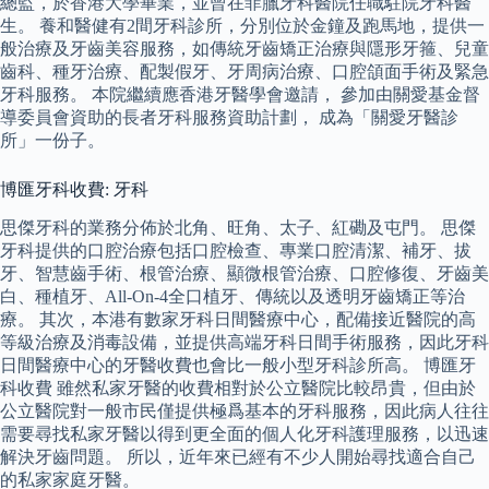
總監，於香港大學畢業，並曾在菲臘牙科醫院任職駐院牙科醫
生。 養和醫健有2間牙科診所，分別位於金鐘及跑馬地，提供一
般治療及牙齒美容服務，如傳統牙齒矯正治療與隱形牙箍、兒童
齒科、種牙治療、配製假牙、牙周病治療、口腔頜面手術及緊急
牙科服務。 本院繼續應香港牙醫學會邀請， 參加由關愛基金督
導委員會資助的長者牙科服務資助計劃， 成為「關愛牙醫診
所」一份子。
博匯牙科收費: 牙科
思傑牙科的業務分佈於北角、旺角、太子、紅磡及屯門。 思傑
牙科提供的口腔治療包括口腔檢查、專業口腔清潔、補牙、拔
牙、智慧齒手術、根管治療、顯微根管治療、口腔修復、牙齒美
白、種植牙、All-On-4全口植牙、傳統以及透明牙齒矯正等治
療。 其次，本港有數家牙科日間醫療中心，配備接近醫院的高
等級治療及消毒設備，並提供高端牙科日間手術服務，因此牙科
日間醫療中心的牙醫收費也會比一般小型牙科診所高。 博匯牙
科收費 雖然私家牙醫的收費相對於公立醫院比較昂貴，但由於
公立醫院對一般市民僅提供極爲基本的牙科服務，因此病人往往
需要尋找私家牙醫以得到更全面的個人化牙科護理服務，以迅速
解決牙齒問題。 所以，近年來已經有不少人開始尋找適合自己
的私家家庭牙醫。