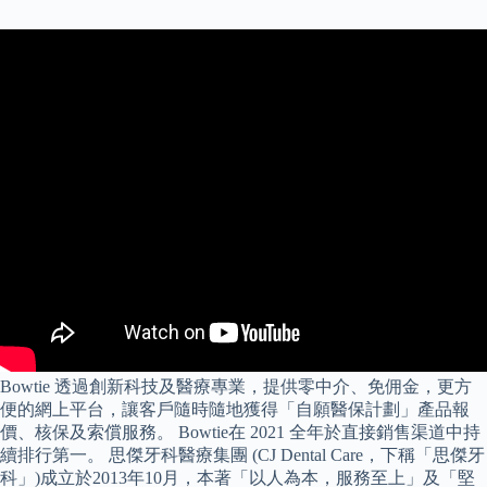
Bowtie 透過創新科技及醫療專業，提供零中介、免佣金，更方
便的網上平台，讓客戶隨時隨地獲得「自願醫保計劃」產品報
價、核保及索償服務。 Bowtie在 2021 全年於直接銷售渠道中持
續排行第一。 思傑牙科醫療集團 (CJ Dental Care，下稱「思傑牙
科」)成立於2013年10月，本著「以人為本，服務至上」及「堅