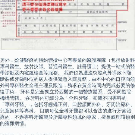
另外，盈健醫療的特約體檢中心有專業的醫護團隊（包括放射科
專科醫生、放射技師、普通科醫生、註冊護士）提供一站式的醫
學診斷及內窺鏡檢查等服務。 我們也為遭逢突發意外導致下顎
斷裂或牙齒移位的病人提供緊急入院服務，由本中心的口腔面頜
外科專科醫生全程主理及跟進，務求在黃金時間内完成必要的修
復手術。 牙科是完全獨立於西醫的一個醫療體系，受不同監管
機構管轄。 在牙科内可細分為「全科牙醫」和屬不同專科的
「專科牙醫」，包括牙齒矯正科、口腔頜面外科、牙周治療科、
兒童齒科等專科。 目前每位全科牙醫都可以合法的進行牙齒治
療的，不過專科牙醫屬於所屬專科領域的專家，擅長處理該類別
的複雜病情。