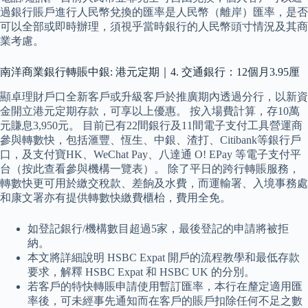
過銀行賬戶進行人民幣兌換的匯率是人民幣（離岸）匯率，是否
可以全部或即時辦理，須視乎當時銀行的人民幣頭寸情況及其商
業考慮。
南洋商業銀行轉賬中銀: 港元定期｜4. 交通銀行：12個月3.95厘
顯卓理財戶口全新客戶或升級客戶於推廣期內透過分行，以新資
金開立港元定期存款，可享以上優惠。 按入場費計算，存10萬
元賺息3,950元。 目前已有22間銀行及11間電子支付工具營運商
參與轉數快，包括滙豐、恆生、中銀、渣打、Citibank等銀行戶
口，及支付寶HK、WeChat Pay、八達通 O! EPay 等電子支付平
台（按此查看參與機構一覽表）。 除了平日的跨行轉賬服務，
轉數快更可用於繳交稅款、差餉及水費，而運輸署、入境事務處
和康文署亦有提供轉數快繳費櫃枱，費用全免。
如登記銀行/機構數目超過5家，最後登記的申請將被拒
納。
本文將詳細說明 HSBC Expat 開戶的流程教學和最低存款
要求，解釋 HSBC Expat 和 HSBC UK 的分別。
若客戶的特快轉賬申請使用暫訂匯率，本行在釐定適用匯
率後，可未經事先通知而在客戶的賬戶扣除任何不足之數