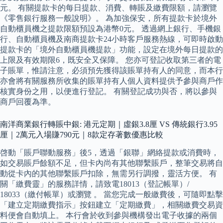
元。 有關提款卡的每日提款、消費、轉賬及繳費限額，請瀏覽
《零售銀行服務一般說明》。 為加強保安，所有提款卡於境外
自動櫃員機之提款限額預設為港幣0元。 透過網上銀行、手機銀
行、自動櫃員機及南商提款卡24小時客戶服務熱線，可即時啟動
提款卡的「境外自動櫃員機提款」功能，設定在境外每日提款的
上限及有效期限6，既安全又保障。 您亦可登記收取第三者的電
子賬單，惟請注意，必須預先獲得該賬單持有人的同意，而本行
亦會將有關服務所收集的賬單持有人個人資料提供予參與商戶作
核實身份之用，以便進行登記。 有關登記成功與否，將以參與
商戶回覆為準。
南洋商業銀行轉賬中銀: 港元定期｜虛銀3.8厘 VS 傳統銀行3.95
厘｜2萬元入場賺790元｜8款定存著數優惠比較
啓動「賬戶聯動服務」後5，透過「銀聯」網絡提款或消費時，
如交易賬戶餘額不足，但卡內尚有其他聯繫賬戶，整筆交易將自
動從卡內的其他聯繫賬戶扣除，無需另行調撥，靈活方便。 有
關「繳費靈」的服務詳情，請致電18013（登記帳單）/
18033（繳付帳單）或瀏覽 。 當您完成一般繳費後，可隨即點擊
「建立定期繳費指示」按鈕建立「定期繳費」，相關繳費交易資
料便會自動填上。 本行會於收到參與機構發出電子收據的兩個