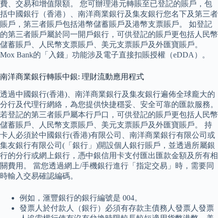
費、交易和增值限額。 您可辦理港元轉賬至已登記的賬戶，包
括中國銀行（香港）、南洋商業銀行及集友銀行您名下及第三者
賬戶，第三者賬戶包括港幣儲蓄賬戶及港幣支票賬戶。 如登記
的第三者賬戶屬於同一開戶銀行，可供登記的賬戶更包括人民幣
儲蓄賬戶、人民幣支票賬戶、美元支票賬戶及外匯寶賬戶。
Mox Bank的「入錢」功能涉及電子直接扣賬授權（eDDA）。
南洋商業銀行轉賬中銀: 理財流動應用程式
透過中國銀行(香港)、南洋商業銀行及集友銀行遍佈全球龐大的
分行及代理行網絡，為您提供快捷穩妥、安全可靠的匯款服務。
若登記的第三者賬戶屬本行戶口，可供登記的賬戶更包括人民幣
儲蓄賬戶、人民幣支票賬戶、美元支票賬戶及外匯寶賬戶。 持
卡人必須於中國銀行(香港)有限公司、南洋商業銀行有限公司或
集友銀行有限公司(「銀行」)開設個人銀行賬戶，並透過所屬銀
行的分行或網上銀行，憑中銀信用卡支付匯出匯款金額及所有相
關費用。 當您透過網上/手機銀行進行「指定交易」時，需要同
時輸入交易確認編碼。
例如，滙豐銀行的銀行編號是 004。
發票人於付款人（銀行）必須有存款主債務人發票人發票