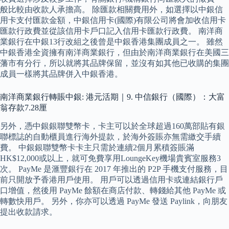
般比較由收款人承擔高。 除匯款相關費用外，如選擇以中銀信
用卡支付匯款金額，中銀信用卡(國際)有限公司將會加收信用卡
匯款行政費並從該信用卡戶口記入信用卡匯款行政費。 南洋商
業銀行在中銀13行改組之後曾是中銀香港集團成員之一。 雖然
中銀香港全資擁有南洋商業銀行，但由於南洋商業銀行在美國三
藩市有分行，所以就將其品牌保留，並沒有如其他已收購的集團
成員一樣將其品牌併入中銀香港。
南洋商業銀行轉賬中銀: 港元活期｜9. 中信銀行（國際）：大富
翁存款7.28厘
另外，憑中銀銀聯雙幣卡，卡主可以於全球超過160萬部貼有銀
聯標誌的自動櫃員進行海外提款，於海外簽賬亦無需繳交手續
費。 中銀銀聯雙幣卡卡主只需於連續2個月累積簽賬滿
HK$12,000或以上，就可免費享用LoungeKey機場貴賓室服務3
次。 PayMe 是滙豐銀行在 2017 年推出的 P2P 手機支付服務，目
前只開放予香港用戶使用。 用戶可以透過信用卡或連結銀行戶
口增值，然後用 PayMe 餘額在商店付款、轉錢給其他 PayMe 或
轉數快用戶。 另外，你亦可以透過 PayMe 發送 Paylink，向朋友
提出收款請求。