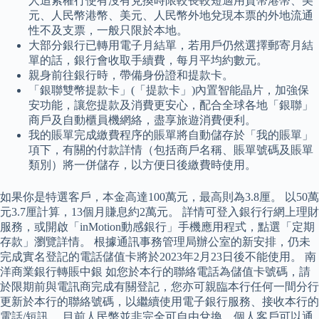
人追索權行使有沒有兌換時限較長較短適用貨幣港幣、美
元、人民幣港幣、美元、人民幣外地兌現本票的外地流通
性不及支票，一般只限於本地。
大部分銀行已轉用電子月結單，若用戶仍然選擇郵寄月結
單的話，銀行會收取手續費，每月平均約數元。
親身前往銀行時，帶備身份證和提款卡。
「銀聯雙幣提款卡」(「提款卡」)內置智能晶片，加強保
安功能，讓您提款及消費更安心，配合全球各地「銀聯」
商戶及自動櫃員機網絡，盡享旅遊消費便利。
我的賬單完成繳費程序的賬單將自動儲存於「我的賬單」
項下，有關的付款詳情（包括商戶名稱、賬單號碼及賬單
類別）將一併儲存，以方便日後繳費時使用。
如果你是特選客戶，本金高達100萬元，最高則為3.8厘。 以50萬
元3.7厘計算，13個月賺息約2萬元。 詳情可登入銀行行網上理財
服務，或開啟「inMotion動感銀行」手機應用程式，點選「定期
存款」瀏覽詳情。 根據通訊事務管理局辦公室的新安排，仍未
完成實名登記的電話儲值卡將於2023年2月23日後不能使用。 南
洋商業銀行轉賬中銀 如您於本行的聯絡電話為儲值卡號碼，請
於限期前與電訊商完成有關登記，您亦可親臨本行任何一間分行
更新於本行的聯絡號碼，以繼續使用電子銀行服務、接收本行的
電話/短訊。 目前人民幣並非完全可自由兌換，個人客戶可以通