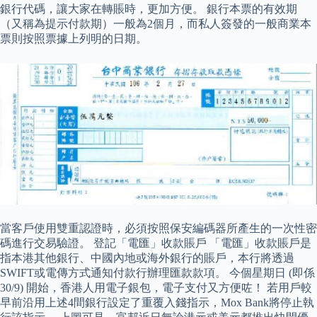
銀行代碼，讓大家在轉賬時，更加方便。 銀行本票的有效期
（又稱為提示付款期）一般為2個月，而私人簽發的一般商業本
票則按照票據上列明的日期。
當客戶使用雙重認證時，必須按照保安編碼器所產生的一次性密
碼進行交易驗證。 登記「電匯」收款賬戶 「電匯」收款賬戶是
指本港其他銀行、中國內地或海外銀行的賬戶，本行將透過
SWIFT或電傳方式通知付款行辦理匯款款項。 今個星期日 (即係
30/9) 開始，香港人用電子銀包，電子支付又方便咗！ 若用戶較
早前沿用上述4間銀行設定了重覆入錢指示，Mox Bank將停止執