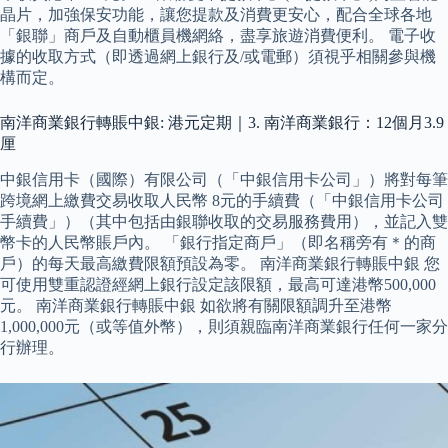
晶片，加強保安功能，讓您提款及消費更安心，配合全球各地
「銀聯」商戶及自動櫃員機網絡，盡享旅遊消費便利。 電子收
據的收取方式（即透過網上銀行及/或電郵）須視乎相關參與機
構而定。
南洋商業銀行轉賬中銀: 港元定期｜3. 南洋商業銀行：12個月3.9
厘
中銀信用卡（國際）有限公司（「中銀信用卡公司」）將對每筆
跨境網上繳費交易收取人民幣 8元的手續費（「中銀信用卡公司
手續費」）（其中包括由銀聯收取的交易服務費用），並記入雙
幣卡的人民幣賬戶內。 「銀行指定商戶」（即名稱旁有＊的商
戶）的每天最高繳費限額預設為零。 南洋商業銀行轉賬中銀 您
可使用雙重認證經網上銀行設定該限額，最高可達港幣500,000
元。 南洋商業銀行轉賬中銀 如欲將有關限額調升至港幣
1,000,000元（或等值外幣），則須親臨南洋商業銀行任何一家分
行辦理。