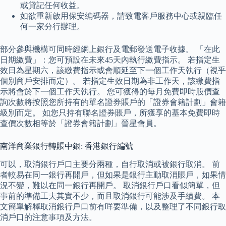
或貸記任何收益。
如欲重新啟用保安編碼器，請致電客戶服務中心或親臨任
何一家分行辦理。
部分參與機構可同時經網上銀行及電郵發送電子收據。 「在此
日期繳費」：您可預設在未來45天內執行繳費指示。 若指定生
效日為星期六，該繳費指示或會順延至下一個工作天執行（視乎
個別商戶安排而定）。 若指定生效日期為非工作天，該繳費指
示將會於下一個工作天執行。 您可獲得的每月免費即時股價查
詢次數將按照您所持有的單名證券賬戶的「證券會籍計劃」會籍
級別而定。 如您只持有聯名證券賬戶，所獲享的基本免費即時
查價次數相等於「證券會籍計劃」晉星會員。
南洋商業銀行轉賬中銀: 香港銀行編號
可以，取消銀行戶口主要分兩種，自行取消或被銀行取消。 前
者較易在同一銀行再開戶，但如果是銀行主動取消賬戶，如果情
況不變，難以在同一銀行再開戶。 取消銀行戶口看似簡單，但
事前的準備工夫其實不少，而且取消銀行可能涉及手續費。 本
文簡單解釋取消銀行戶口前有咩要準備，以及整理了不同銀行取
消戶口的注意事項及方法。