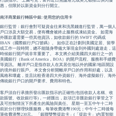
行該指示。 上圖可見，富邦近日無論港元或美元都推出快閃優
惠，但限於以新資金到分行開立。
南洋商業銀行轉賬中銀: 使用您的信用卡
銀行監管：銀行會對可疑資金往來和洗黑錢進行監管，萬一個人
戶口涉及大額交易，便有機會被終止服務或凍結資金。 如需海
外匯款還需要一些其他資訊，如收款銀行的 SWIFT 代碼或
IBAN（國際銀行戶口號碼）。 如你正在計劃到美國定居、留學
或工作一段時間，總不能隨身帶備大筆現金到外國到處遊走，這
時候銀行開戶就非常重要了。 本文將介紹美國四大銀行之一的
美國銀行（Bank of America，BOA）的開戶流程、服務和手續費
等資訊。 離岸戶口是指存款人在其居住地以外的國家/地區開設
的境外銀行賬戶。 本文會分析開離岸戶口的作用和好處，以及
風格和壞處，並且比較香港四大外資銀行、海外虛擬銀行、海外
傳統銀行戶口的開戶要求、費用和特色。
客戶須自行承擔所發出匯款指示的正確性(包括收款人名稱、收
款賬號、收款銀行等)，一經匯出，款項已非匯款銀行掌管之下
及可控制情況下所產生的風險與責任。 星期一至五中午十二時
前於分行辦理快匯服務，每筆收費港幣190元；中午十二時後每
筆收費港幣230元。 「銀聯雙幣提款卡」(「提款卡」)內置智能