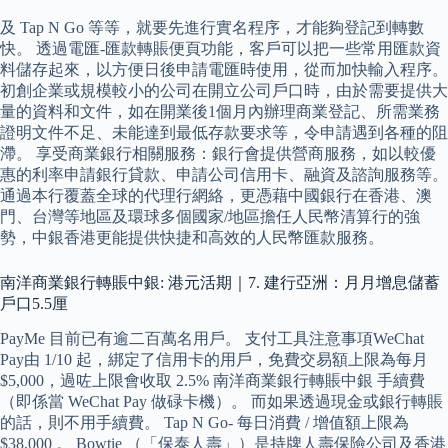
及 Tap N Go 等等，就要先進行實名程序，才能夠登記到轉數
快。 透過電匯-匯款轉賬便頁功能，客戶可以把一些常用匯款資
料儲存起來，以方便日後申請電匯時使用，從而加快輸入程序。
初創企業或規模較小的公司在開立公司戶口時，由於需要提供大
量的資料和文件，如在開業後1個月內辦理商業登記、所需業務
證明文件不足、未能達到最低存款要求等，令申請遇到各種的阻
滯。 享受商業銀行相關服務：銀行會提供營商服務，如以較優
惠的利率申請銀行貸款、申請公司信用卡、融資及諮詢服務等。
通過本行覆蓋全球的代理行網絡，更憑藉中國銀行在香港、澳
門、台灣等地區及環球多個國家/地區擔任人民幣清算行的強
勢，中銀香港更能提供快捷和高效的人民幣匯款服務。
南洋商業銀行轉賬中銀: 港元活期｜7. 建行亞洲：月月增息儲蓄
戶口5.5厘
PayMe 目前已有逾二百萬名用戶。 支付工具注意事項WeChat
Pay由 1/10 起，綁定了信用卡的用戶，免費交易額上限為每月
$5,000，過咗上限會收取 2.5% 南洋商業銀行轉賬中銀 手續費
（即係當 WeChat Pay 做碌卡機）。 而如果透過現金或銀行轉賬
的話，則不用手續費。 Tap N Go- 每日消費 / 增值額上限為
$38,000 。 Bowtie （「保泰人壽」）是持牌人壽保險公司及香港