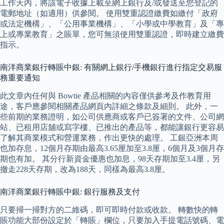
工作天內，將該電子收據上載至網上銀行及/或發送至您登記的
電郵地址（如適用）供參閱。 使用雙重認證繳費如繳付「政府
或法定機構」、「公用事業機構」、「小學或中學教育」及「專
上或專業教育」之賬單，您可無須使用雙重認證，即時建立繳費
指示。
南洋商業銀行轉賬中銀: 有關網上銀行/手機銀行進行指定交易服
務重要通知
此文章內任何與 Bowtie 產品相關的內容僅供參考及作教育用
途，客戶應參閱相關產品網頁內詳細之條款及細則。 此外，一
些前期的業務證明，如公司供應商或客戶已簽署的文件、公司網
站、已租用店舖或寫字樓、已推出的產品等，都能讓銀行更容易
了解其商業模式和營運業務，作出更快的處理。 工銀亞洲本周
也加存息，12個月存期由最高3.65厘加至3.8厘，6個月及3個月存
期也有加。 其分行新資金優惠也加息，98天存期加至3.4厘，另
撤走228天存期，改為188天，同樣為最高3.8厘。
南洋商業銀行轉賬中銀: 銀行服務及支付
只要掃一掃對方的二維碼，即可即時付款或收款。 轉數快的轉
賬功能大部份設定於「轉賬」欄位，只要加入手提電話號碼、電