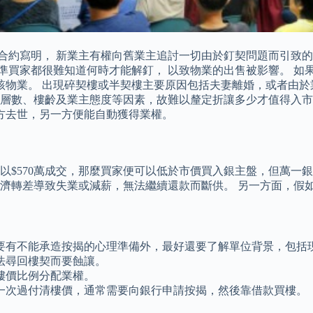
於合約寫明， 新業主有權向舊業主追討一切由於釘契問題而引致的
日準買家都很難知道何時才能解釘， 以致物業的出售被影響。 如
該物業。 出現碎契樓或半契樓主要原因包括夫妻離婚，或者由於
、層數、樓齡及業主態度等因素，故難以釐定折讓多少才值得入市
方去世，另一方便能自動獲得業權。
接受以$570萬成交，那麼買家便可以低於市價買入銀主盤，但萬
濟轉差導致失業或減薪，無法繼續還款而斷供。 另一方面，假
要有不能承造按揭的心理準備外，最好還要了解單位背景，包括
法尋回樓契而要蝕讓。
樓價比例分配業權。
一次過付清樓價，通常需要向銀行申請按揭，然後靠借款買樓。