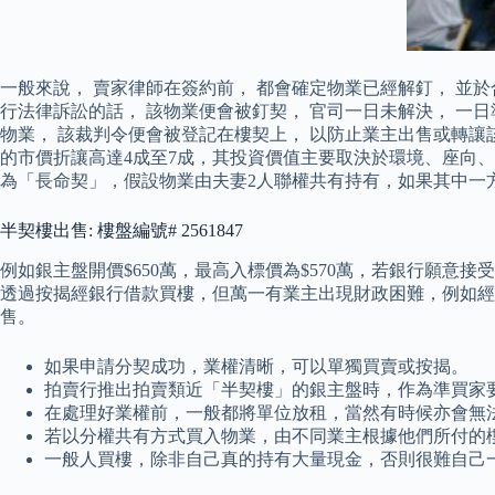
一般來說， 賣家律師在簽約前， 都會確定物業已經解釘， 並
行法律訴訟的話， 該物業便會被釘契， 官司一日未解決， 一
物業， 該裁判令便會被登記在樓契上， 以防止業主出售或轉讓
的市價折讓高達4成至7成，其投資價值主要取決於環境、座向
為「長命契」，假設物業由夫妻2人聯權共有持有，如果其中一
半契樓出售: 樓盤編號# 2561847
例如銀主盤開價$650萬，最高入標價為$570萬，若銀行願意
透過按揭經銀行借款買樓，但萬一有業主出現財政困難，例如經
售。
如果申請分契成功，業權清晰，可以單獨買賣或按揭。
拍賣行推出拍賣類近「半契樓」的銀主盤時，作為準買家
在處理好業權前，一般都將單位放租，當然有時候亦會無
若以分權共有方式買入物業，由不同業主根據他們所付的
一般人買樓，除非自己真的持有大量現金，否則很難自己