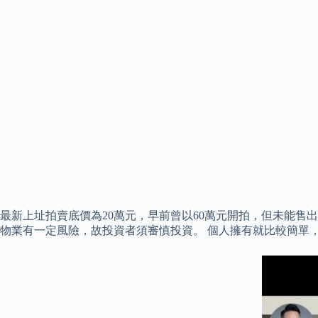
最新上址拍賣底價為20萬元，早前曾以60萬元開拍，但未能售
物業有一定風險，故投資者須審慎投資。 個人擁有就比較簡單，即是