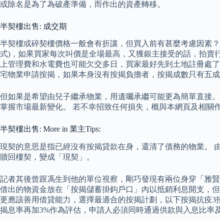
或除名是為了為破產準備，而作出的資產轉移。
半契樓出售: 成交期
半契樓或碎契樓價格一般會有折讓，但買入前有甚麼考慮因素？
式)，如果買家每次叫價是全場最高，又獲銀主接受的話，拍賣
上管理費和水電費也可能欠交多日，買家最好先到土地註冊處了
宅物業申請按揭，如果本身沒有按揭負擔者，按揭成數只有五成 
但如果是希望由兒子繼承物業，用遺囑承繼可能更為簡單直接。
掌握市場最新變化。 若不幸招致任何損失，概與本網頁及相關
半契樓出售: More in 業主Tips:
現契的意思是指已經沒有按揭貸款在身，還清了債務的物業。 
贖回樓契，變成「現契」。
記者其後曾跟馮生到他的單位視察，剛巧發現有兩位身穿「雅賢
借出的物資金放在「按揭儲蓄掛鈎戶口」內以抵銷利息開支，但
更應該善用借貸能力，選擇最適合的按揭計劃，以下按揭抗疫3
揭息率再加3%作為評估，申請人必須同時通過供款與入息比率