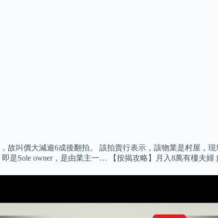
出，故叫價大減逾6成後翻拍。 該拍賣行表示，該物業是村屋，
Sole owner，是由業主一… 【按揭攻略】月入8萬有樓夫婦