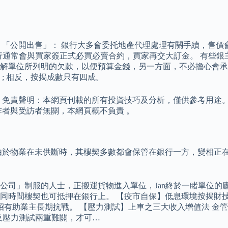
 「公開出售」： 銀行大多會委托地產代理處理有關手續，售價
行通常會與買家簽正式必買必賣合約，買家再交大訂金。 有些銀
解單位所列明的欠款，以便預算金錢，另一方面，不必擔心會承
; 相反，按揭成數只有四成。
 免責聲明：本網頁刊載的所有投資技巧及分析，僅供參考用途。
作者與受訪者無關，本網頁概不負責 。
由於物業在未供斷時，其樓契多數都會保管在銀行一方，變相正在
公司」制服的人士，正搬運貨物進入單位，Jan終於一睹單位的
同時間樓契也可抵押在銀行上。 【疫市自保】低息環境按揭財技
招有助業主長期抗戰。 【壓力測試】上車之三大收入增值法 金
及壓力測試兩重難關，才可…