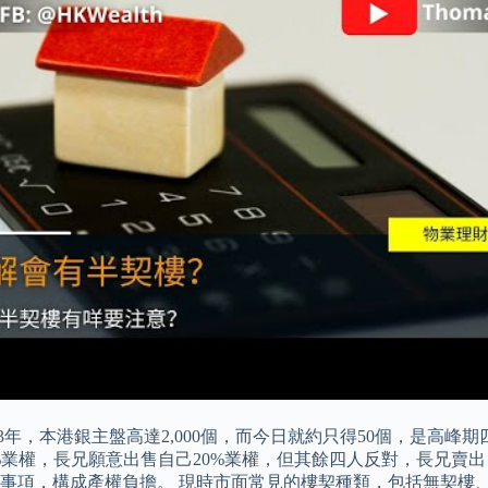
3年，本港銀主盤高達2,000個，而今日就約只得50個，是高
%業權，長兄願意出售自己20%業權，但其餘四人反對，長兄賣
事項，構成產權負擔。 現時市面常見的樓契種類，包括無契樓