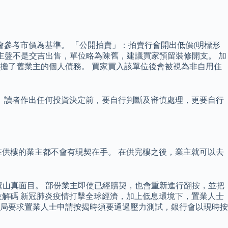
會參考市價為基準。 「公開拍賣」：拍賣行會開出低價(明標形
主盤不是交吉出售，單位略為陳舊，建議買家預留裝修開支。 加
擔了舊業主的個人債務。 買家買入該單位後會被視為非自用住
 讀者作出任何投資決定前，要自行判斷及審慎處理，更要自行
供樓的業主都不會有現契在手。 在供完樓之後，業主就可以去
廬山真面目。 部份業主即使已經贖契，也會重新進行翻按，並把
解碼 新冠肺炎疫情打擊全球經濟，加上低息環境下，置業人士
管局要求置業人士申請按揭時須要通過壓力測試，銀行會以現時按