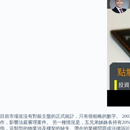
目前市場並沒有對銀主盤的正式統計，只有很粗略的數字。 200
作，影響法庭審理案件。 另一種情況是，五兄弟姊姝各持有20
指，這類型的物業涉及樓契的缺失、潛在的業權問題或法律訴訟