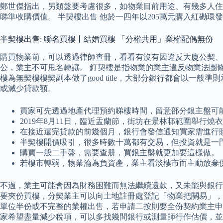
鄭世傑指出，另類盤要考慮很多，如物業目前用途、有幾多人住
睇準收購價值。 半契樓出售 他於一四年以205萬元購入紅磡環
半契樓出售: 聯名買樓丨結婚買樓 「分權共用」業權配偶無份
購買物業前，可以透過律師查冊，看看有沒有因違反大廈公契、
公，業主不可甩名轉讓。 釘契樓是指物業的業主違反物業法團
樓為無契樓樓契副本做了good title，大部分銀行都會以一般
或減少貸款額。
買家可先透過地產代理預約睇樓時間，留意部分銀主盤可能
2019年8月11日，臨近盂蘭節，街坊在景林邨範圍舉
在接近還完貸款的前幾個月，銀行會發信通知買家需進行
半契樓開價吸引，很多時數十萬都有交易，但投資就是一
購買一般二手盤，需要查册，買銀主盤就更加要這樣做。
若樓市轉弱，物業淪為負資產，業主看淡樓市而主動放棄
不過，業主可能會因為財務困難而無法繼續還款，又未能與銀行
要夾份買樓，分契業主可以向土地註冊處登記「物業把關易」，
單位半份或不完整的業權出售，若申請二按則要全份契約業主申
家希望盡量減少稅項，可以多找幾間銀行或測量師行作估價，並