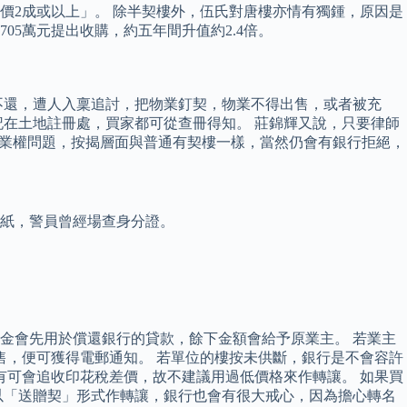
價2成或以上」。 除半契樓外，伍氏對唐樓亦情有獨鍾，原因是
05萬元提出收購，約五年間升值約2.4倍。
不還，遭人入稟追討，把物業釘契，物業不得出售，或者被充
在土地註冊處，買家都可從查冊得知。 莊錦輝又說，只要律師
本，代表無業權問題，按揭層面與普通有契樓一樣，當然仍會有銀行拒絕，
衣紙，警員曾經場查身分證。
金會先用於償還銀行的貸款，餘下金額會給予原業主。 若業主
售，便可獲得電郵通知。 若單位的樓按未供斷，銀行是不會容許
有可會追收印花稅差價，故不建議用過低價格來作轉讓。 如果買
以「送贈契」形式作轉讓，銀行也會有很大戒心，因為擔心轉名