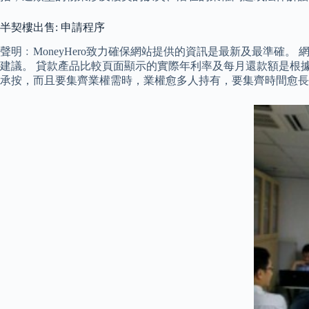
半契樓出售: 申請程序
聲明﹕MoneyHero致力確保網站提供的資訊是最新及最準確。
建議。 貸款產品比較頁面顯示的實際年利率及每月還款額是根
承按，而且要集齊業權需時，業權愈多人持有，要集齊時間愈長