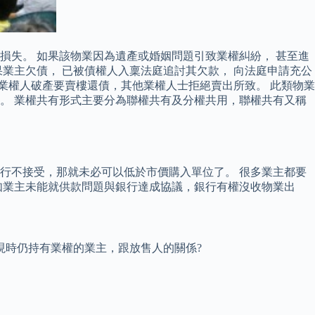
損失。 如果該物業因為遺產或婚姻問題引致業權糾紛， 甚至進
果業主欠債， 已被債權人入稟法庭追討其欠款， 向法庭申請充公
業權人破產要賣樓還債，其他業權人士拒絕賣出所致。 此類物業
。 業權共有形式主要分為聯權共有及分權共用，聯權共有又稱
一銀行不接受，那就未必可以低於市價購入單位了。 很多業主都要
如業主未能就供款問題與銀行達成協議，銀行有權沒收物業出
現時仍持有業權的業主，跟放售人的關係?