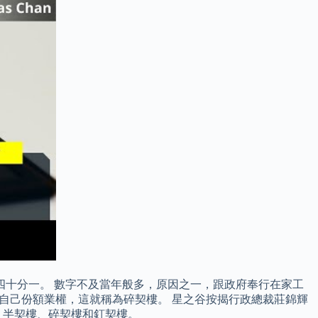
峰期四十分一。 數字不及當年般多，原因之一，跟政府奉行在家工
出自己份額業權，這就稱為碎契樓。 星之谷按揭行政總裁莊錦輝
、半契樓、碎契樓和釘契樓。