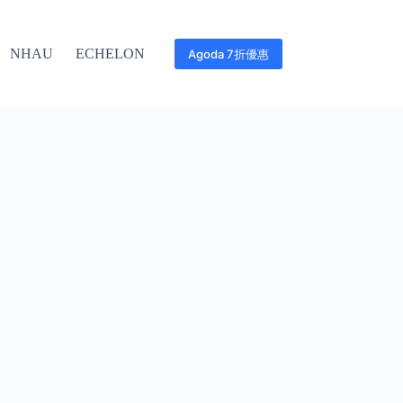
NHAU
ECHELON
Agoda 7折優惠