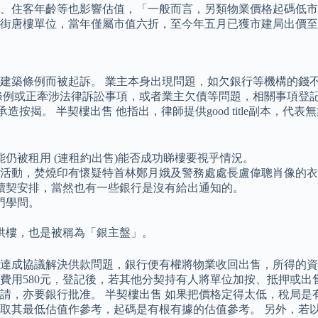
、住客年齡等也影響估值，「一般而言，另類物業價格起碼低市
發街唐樓單位，當年僅屬市值六折，至今年五月已獲市建局出價至7
建築條例而被起訴。 業主本身出現問題，如欠銀行等機構的錢
條例或正牽涉法律訴訟事項，或者業主欠債等問題，相關事項登記
準則承造按揭。 半契樓出售 他指出，律師提供good title副
仍被租用 (連租約出售)能否成功睇樓要視乎情況。
行燒衣活動，焚燒印有懷疑特首林鄭月娥及警務處處長盧偉聰肖像的
贖契安排，當然也有一些銀行是沒有給出通知的。
門學問。
供樓，也是被稱為「銀主盤」。
達成協議解決供款問題，銀行便有權將物業收回出售，所得的資
費用580元，登記後，若其他分契持有人將單位加按、抵押或出
請，亦要銀行批准。 半契樓出售 如果把價格定得太低，稅局是
取其最低估值作參考，起碼是有根有據的估值參考。 另外，若