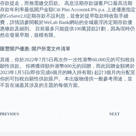
存款提走，而無需繳交罰款。 高息活期存款儲蓄戶口最高活期
存款年利率最低開戶金額Citi Plus Account4.8% p.a. 上述優惠指定
的GoSave2.0定期存款不設利息，並會於提早取款時收取手續
費，詳情請參閱載於WeLab Bank網站的全城最浮誇定期存款優
惠條款及細則。 目前最多只能提供100萬貸款計劃，因為現時仍
然在發展早期，規模有限。
匯豐開戶優惠: 開戶所需文件清單
其後，你於2022年7月5日再次作一次性港幣60,000元的可扣稅自
願性供款。 你將獲得額外港幣800元的回贈，而此回贈金額將於
2023年1月5日(即你完成6個月的轉入持有期) 起計3個月內分配至
你的可扣稅自願性供款賬戶。 本出版物僅供一般參考用途，並
不旨在涵蓋其涉及的主題的每個方面。
PREVIOUS
NEXT