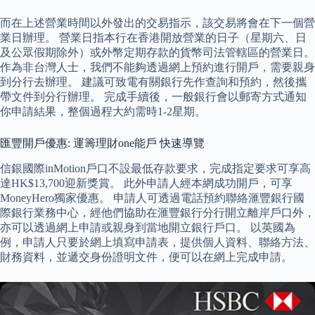
而在上述營業時間以外發出的交易指示，該交易將會在下一個營
業日辦理。 營業日指本行在香港開放營業的日子（星期六、日
及公眾假期除外）或外幣定期存款的貨幣司法管轄區的營業日。
作為非台灣人士，我們不能夠透過網上預約進行開戶，需要親身
到分行去辦理。 建議可致電有關銀行先作查詢和預約，然後攜
帶文件到分行辦理。 完成手續後，一般銀行會以郵寄方式通知
你申請結果，整個過程大約需時1-2星期。
匯豐開戶優惠: 運籌理財one能戶 快速導覽
信銀國際inMotion戶口不設最低存款要求，完成指定要求可享高
達HK$13,700迎新獎賞。 此外申請人經本網成功開戶，可享
MoneyHero獨家優惠。 申請人可透過電話預約聯絡滙豐銀行國
際銀行業務中心，經他們協助在滙豐銀行分行開立離岸戶口外，
亦可以透過網上申請或親身到當地開立銀行戶口。 以英國為
例，申請人只要於網上填寫申請表，提供個人資料、聯絡方法、
財務資料，並遞交身份證明文件，便可以在網上完成申請。