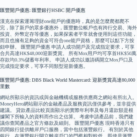
匯豐開戶優惠: 匯豐銀行HSBC 開戶優惠
漢克在探索運籌理財one能戶的優惠時，真的是怎麼爬都爬不
完，除了新戶的眾多優惠外，匯豐數位帳戶也有跨行交易、海外
投資、外幣定存等優惠，如果探索者平常就會使用到這些功能，
而且也擁有足夠的資金可符合one能戶資格，那麼可以點下方按
鈕申辦。 匯豐開戶優惠 申請人成功開戶及完成指定要求，可享
合共高達HK$48,000迎新獎賞。 所有Mox用戶均可享首HK$50萬
存款均0.3%儲蓄年利率。 申請人成功以邀請碼開立Mox戶口及
完成指定要求，可享不同類型迎新優惠。
匯豐開戶優惠: DBS Black World Mastercard: 迎新獎賞高達80,000
里數
網站所顯示的資訊或與金融機構或服務供應商之網站有所出入。
MoneyHero網站顯示的金融產品及服務資訊僅供參考，並非提供
建議。 貸款產品比較頁面顯示的實際年利率及每月還款額是根
據閣下所輸入的資料而作出之估算。 考慮申請產品前，我們建
議你查閱產品之官方條款及細則。 匯豐開戶優惠 現時香港只有
四間銀行提供離岸戶口服務，當中包括滙豐銀行。 有別於其他
銀行，在滙豐銀行開立離岸戶口的門檻相對較低，即使是滙豐