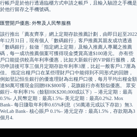
行帳戶是於他行透過臨櫃方式申請之帳戶，且輸入驗證之手機是
於他行留存之手機號碼。
匯豐開戶優惠: 外幣及人民幣服務
該行推出「薦友齊享」網上定期存款推薦計劃，由即日起至2022
年12月31日，現有個人「數碼銀行」客戶推薦其親友成功透過
「數碼銀行」敍做「指定網上定期」及輸入推薦人專屬之推薦
碼，每一成功推薦個案可獲得現金獎賞高達$100港元。 亦有些
戶口能提供較高年利率優惠，比如大新銀行的VIP銀行服務，成
功申請後可享三個月定期存款年利率3厘，比起一般客戶1.7厘為
佳。 指定出糧戶口在某些理財戶口中能得到不同形式的回贈，
例如登記恒生銀行的優進理財為出糧戶口後，每月平均出糧金額
達$8萬可獲現金回贈HK$800等，花旗銀行亦有類似優惠。 眾安
銀行– 年利率1%（餘額HK$200,000或以下）– 港元定期：最高
0.5%- 人民幣定期：最高1.5%- 美元定期：最高0.2%2. Mox
Bank– 每日賺取年利率0.65%利息（50萬港元或以下存款）無3.
WeLab Bank– 核心賬戶 0.1%– 港元定存：最高1.5%，存款期為3
個月4.