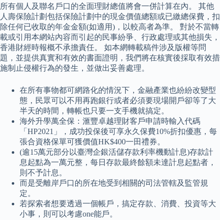
所有個人及聯名戶口的全面理財總值將會一併計算在內。 其他
人壽保險計劃包括保險計劃中的現金價值總額或已繳總保費，扣
除任何已收取的年金金額(如適用)，以較高者為準。 對於不當轉
載或引用本網站內容而引起的民事紛爭、行政處理或其他損失，
香港財經時報概不承擔責任。 如本網轉載稿件涉及版權等問
題，並提供真實和有效的書面證明，我們將在核實後採取有效措
施制止侵權行為的發生，並做出妥善處理。
在所有事物都可網路化的情況下，金融產業也紛紛改變型
態，民眾可以不用再跑銀行或者必須要現場開戶卻等了大
半天的時間，轉帳也只要一支手機就搞定。
海外升學萬全保：滙豐卓越理財客戶申請時輸入代碼
「HP2021」，成功投保後可享永久保費10%折扣優惠，每
張合資格保單可獲價值HK$400一田禮券。
(逾15萬元部分以臺灣企銀活儲存款利率機動計息)存款計
息起點為一萬元整，每日存款最終餘額未達計息起點者，
則不予計息。
而是受離岸戶口的所在地受到相關的司法管轄及監管規
定。
若探索者想要透過一個帳戶，搞定存款、消費、投資等大
小事，則可以考慮one能戶。