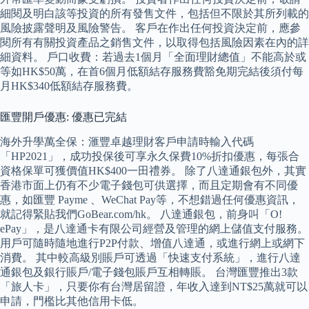
細閱及明白該等投資的所有發售文件，包括但不限於其所列載的
風險披露聲明及風險警告。 客戶在作出任何投資決定前，應參
閱所有有關投資產品之銷售文件，以取得包括風險因素在內的詳
細資料。 戶口收費：若過去1個月「全面理財總值」不能高於或
等如HK$50萬，在首6個月低額結存服務費豁免期完結後須付每
月HK$340低額結存服務費。
匯豐開戶優惠: 優惠已完結
海外升學萬全保：滙豐卓越理財客戶申請時輸入代碼
「HP2021」，成功投保後可享永久保費10%折扣優惠，每張合
資格保單可獲價值HK$400一田禮券。 除了八達通銀包外，其實
香港市面上仍有不少電子錢包可供選擇，而且定期會有不同優
惠，如匯豐 Payme 、WeChat Pay等，不想錯過任何優惠資訊，
就記得緊貼我們GoBear.com/hk。 八達通銀包，前身叫「O!
ePay」，是八達通卡有限公司經營及管理的網上儲值支付服務。
用戶可隨時隨地進行P2P付款、增值八達通，或進行網上或網下
消費。 其中較高級別賬戶可透過「快速支付系統」，進行八達
通銀包及銀行賬戶/電子錢包賬戶互相轉賬。 台灣匯豐推出3款
「旅人卡」，只要你有台灣居留證，年收入達到NT$25萬就可以
申請，門檻比其他信用卡低。