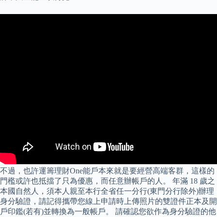
不過，也許運籌理財One能戶本來就是要經營高端客群，這樣的
門檻或許也抵擋了只為優惠，而任意辦帳戶的人。 年滿 18 歲之
本國自然人，須本人親至本行全省任一分行(東門分行除外)辦理
身分驗證，請記得攜帶您線上申請時上傳照片的雙證件正本及開
戶印鑑(若有)並轉換為一般帳戶。 請確認您欲作為身分驗證的他