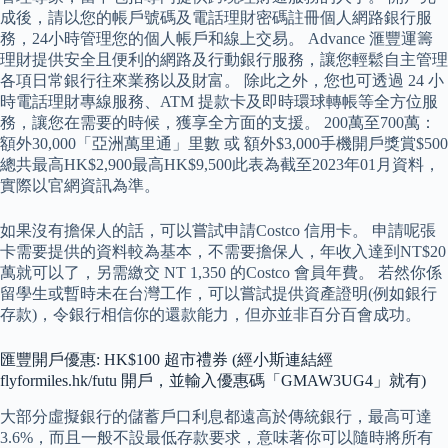
成後，請以您的帳戶號碼及電話理財密碼註冊個人網路銀行服
務，24小時管理您的個人帳戶和線上交易。 Advance 滙豐運籌
理財提供安全且便利的網路及行動銀行服務，讓您輕鬆自主管理
各項日常銀行往來業務以及財富。 除此之外，您也可透過 24 小
時電話理財專線服務、ATM 提款卡及即時環球轉帳等全方位服
務，讓您在需要的時候，獲享全方面的支援。 200萬至700萬：
額外30,000「亞洲萬里通」里數 或 額外$3,000手機開戶獎賞$500
總共最高HK$2,900最高HK$9,500此表為截至2023年01月資料，
實際以官網資訊為準。
如果沒有擔保人的話，可以嘗試申請Costco 信用卡。 申請呢張
卡需要提供的資料較為基本，不需要擔保人，年收入達到NT$20
萬就可以了，另需繳交 NT 1,350 的Costco 會員年費。 若然你係
留學生或暫時未在台灣工作，可以嘗試提供資產證明(例如銀行
存款)，令銀行相信你的還款能力，但亦並非百分百會成功。
匯豐開戶優惠: HK$100 超市禮券 (經小斯連結經
flyformiles.hk/futu 開戶，並輸入優惠碼「GMAW3UG4」就有)
大部分虛擬銀行的儲蓄戶口利息都遠高於傳統銀行，最高可達
3.6%，而且一般不設最低存款要求，意味著你可以隨時將所有