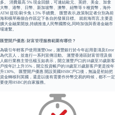
多。 消費最高 5% 現金回饋，可連結歐元、英鎊、美金、加拿
大幣、港幣、日幣、新加坡幣、澳幣、紐幣等 9 種貨幣，海外
ATM 提現/刷卡免 1.5% 手續費。 匯豐表示,政策制定者分別為前
海和橫琴兩個合作區定下各自的發展目標。 就前海而言,主要是
擴大金融業開放,持續推進人民幣國際化,同時加強與香港金融市
場連繫。
匯豐開戶優惠: 財富管理服務範圍有哪些？
為吸引年輕客戶使用滙豐One，滙豐銀行於今年起用姜濤及Error
為代言人，並進行一系列宣傳活動。 滙豐香港區財富管理及個
人銀行業務主管伍楊玉如表示，開立滙豐戶口的18歲至35歲新客
戶按年計上升35%，開立投資帳戶的18歲至35歲新客戶更是按年
升130%。 匯豐開戶優惠 開設英國HSBC戶口後，無論是初始把
資金轉移到英國，還是以後有需要作外幣交易的時候，都不一定
要使用HSBC的自家服務。