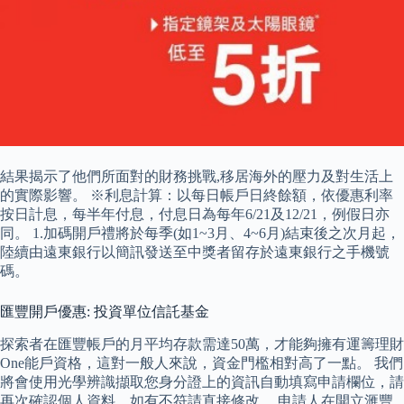
結果揭示了他們所面對的財務挑戰,移居海外的壓力及對生活上
的實際影響。 ※利息計算：以每日帳戶日終餘額，依優惠利率
按日計息，每半年付息，付息日為每年6/21及12/21，例假日亦
同。 1.加碼開戶禮將於每季(如1~3月、4~6月)結束後之次月起，
陸續由遠東銀行以簡訊發送至中獎者留存於遠東銀行之手機號
碼。
匯豐開戶優惠: 投資單位信託基金
探索者在匯豐帳戶的月平均存款需達50萬，才能夠擁有運籌理財
One能戶資格，這對一般人來說，資金門檻相對高了一點。 我們
將會使用光學辨識擷取您身分證上的資訊自動填寫申請欄位，請
再次確認個人資料，如有不符請直接修改。 申請人在開立滙豐