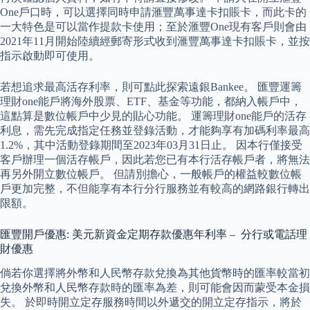
One戶口時，可以選擇同時申請滙豐萬事達卡扣賬卡，而此卡的
一大特色是可以當作提款卡使用；至於滙豐One現有客戶則會由
2021年11月開始陸續經郵寄形式收到滙豐萬事達卡扣賬卡，並按
指示啟動即可使用。
若想追求最高活存利率，則可點此探索遠銀Bankee。 匯豐運籌
理財one能戶將海外股票、ETF、基金等功能，都納入帳戶中，
這點算是數位帳戶中少見的貼心功能。 運籌理財one能戶的活存
利息，需先完成指定任務並登錄活動，才能夠享有加碼利率最高
1.2%，其中活動登錄期間至2023年03月31日止。 因本行僅接受
客戶辦理一個活存帳戶，因此若您已有本行活存帳戶者，將無法
再另外開立數位帳戶。 但請別擔心，一般帳戶的權益較數位帳
戶更加完整，不但能享有本行分行服務並有較高的網路銀行轉出
限額。
匯豐開戶優惠: 美元新資金定期存款優惠年利率 – 分行或電話理
財優惠
倘若你選擇將外幣和人民幣存款兌換為其他貨幣時的匯率較當初
兌換外幣和人民幣存款時的匯率為差，則可能會因而蒙受本金損
失。 於即時開立定存服務時間以外遞交的開立定存指示，將於