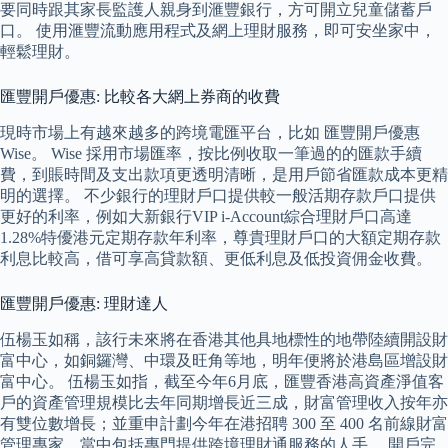
要同時跟其家長監護人親身到滙豐銀行，方可開立兒童儲蓄戶
口。 使用滙豐流動應用程式及網上理財服務，即可安坐家中，
輕鬆理財。
匯豐開戶優惠: 比較各大網上券商的收費
現時市場上有越來越多的跨境電匯平台，比如 匯豐開戶優惠
Wise。 Wise 採用市場匯率，按比例收取一筆過的的匯款手續
費，到賬時間及支出款項更透明清晰，是用戶節省匯款成本更精
明的選擇。 不少銀行的理財戶口提供較一般活期存款戶口提供
更好的利率，例如大新銀行VIP i-Account綜合理財戶口高達
1.28%特優港元定期存款年利率，尊貴理財戶口的大額定期存款
利息比較高，借可享高貸款額、更低利息及低投資佣金收費。
匯豐開戶優惠: 理財達人
伍楊玉如稱，該行未來將在香港其他具地標性的地帶陸續開設財
富中心，如銅鑼灣、中環及旺角等地，明年便將於港島區增設財
富中心。 伍楊玉如指，截至今年6月底，匯豐香港高資產淨值客
戶的資產管理規模比去年同期增長近三成，財富管理收入按年亦
有雙位數增長；並重申計劃今年在港招聘 300 至 400 名前線財富
管理專家，當中包括專門提供跨境理財通服務的人手。 開戶完