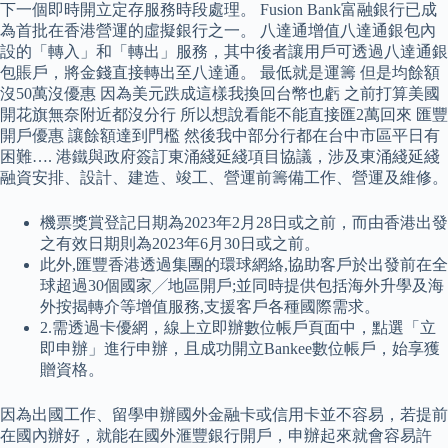
下一個即時開立定存服務時段處理。 Fusion Bank富融銀行已成
為首批在香港營運的虛擬銀行之一。 八達通增值八達通銀包內
設的「轉入」和「轉出」服務，其中後者讓用戶可透過八達通銀
包賬戶，將金錢直接轉出至八達通。 最低就是運籌 但是均餘額
沒50萬沒優惠 因為美元跌成這樣我換回台幣也虧 之前打算美國
開花旗無奈附近都沒分行 所以想說看能不能直接匯2萬回來 匯豐
開戶優惠 讓餘額達到門檻 然後我中部分行都在台中市區平日有
困難…. 港鐵與政府簽訂東涌綫延綫項目協議，涉及東涌綫延綫
融資安排、設計、建造、竣工、營運前籌備工作、營運及維修。
機票獎賞登記日期為2023年2月28日或之前，而由香港出發
之有效日期則為2023年6月30日或之前。
此外,匯豐香港透過集團的環球網絡,協助客戶於出發前在全
球超過30個國家╱地區開戶;並同時提供包括海外升學及海
外按揭轉介等增值服務,支援客戶各種國際需求。
2.需透過卡優網，線上立即辦數位帳戶頁面中，點選「立
即申辦」進行申辦，且成功開立Bankee數位帳戶，始享獲
贈資格。
因為出國工作、留學申辦國外金融卡或信用卡並不容易，若提前
在國內辦好，就能在國外滙豐銀行開戶，申辦起來就會容易許