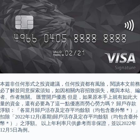
本篇非任何形式之投資建議，任何投資都有風險，閱讀本文前務
必了解並同意探索須知，如因相關內容招致損失，概與本站、編
者、作者無關。 匯豐開戶優惠 但是，如果原本手上就有如此大
量的資金，還有必要為了這一點優惠而勞心勞力嗎？ 歸戶存款
淨額：「各當月歸戶活存及定存平均餘額（均包含臺外幣＊）」
扣除「2022年12月(基期)歸戶活存及定存平均餘額（均包含臺外
幣＊）」之淨額。 以上年利率只供參考而非保證，並以2022年
12月5日為例。