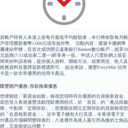
若帳戶持有人未達上述每月最低平均餘額者，本行將收取每月帳
戶管理費新臺幣1,000元或等值外幣。 活動內容：透過卡優網專
屬連結申辦，且首次成功開立遠東銀行Bankee數位帳戶，就享50
元超商(7-11或全家二選一)即享券一張。 申請人只需於網上填妥
簡單的申請表格，提供個人資料、聯絡方法、就業情況、收入及
稅務資料並選擇迎新禮遇即可。 綜合來說，滙豐EveryMile 信用
卡是一款非常優秀的信用卡產品。
匯豐開戶優惠: 存款推廣優惠
您便能從「新資金結餘」檢視您現時符合優惠的合資格新資金。
當您登入香港滙豐流動理財應用程式，於「首頁」的「產品與服
務」中點按「定期存款」，您便能在開立定期存款的頁面檢視您
的「合資格新資金」。 近年電子錢包大行其道，令香港電子支
付產品市場瞬間變得激烈，八達通作為港人最引而為傲的土炮品
牌，又豈能坐以待斃？