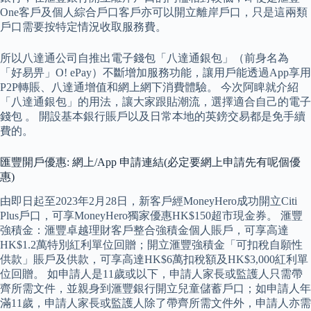
One客戶及個人綜合戶口客戶亦可以開立離岸戶口，只是這兩類
戶口需要按特定情況收取服務費。
所以八達通公司自推出電子錢包「八達通銀包」（前身名為
「好易畀」O! ePay）不斷增加服務功能，讓用戶能透過App享用
P2P轉賬、八達通增值和網上網下消費體驗。 今次阿睥就介紹
「八達通銀包」的用法，讓大家跟貼潮流，選擇適合自己的電子
錢包 。 開設基本銀行賬戶以及日常本地的英鎊交易都是免手續
費的。
匯豐開戶優惠: 網上/App 申請連結(必定要網上申請先有呢個優
惠)
由即日起至2023年2月28日，新客戶經MoneyHero成功開立Citi
Plus戶口，可享MoneyHero獨家優惠HK$150超市現金券。 滙豐
強積金：滙豐卓越理財客戶整合強積金個人賬戶，可享高達
HK$1.2萬特別紅利單位回贈；開立滙豐強積金「可扣稅自願性
供款」賬戶及供款，可享高達HK$6萬扣稅額及HK$3,000紅利單
位回贈。 如申請人是11歲或以下，申請人家長或監護人只需帶
齊所需文件，並親身到滙豐銀行開立兒童儲蓄戶口；如申請人年
滿11歲，申請人家長或監護人除了帶齊所需文件外，申請人亦需