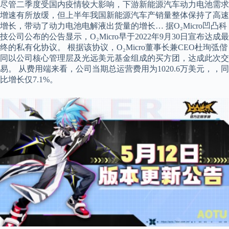
尽管二季度受国内疫情较大影响，下游新能源汽车动力电池需求
增速有所放缓，但上半年我国新能源汽车产销量整体保持了高速
增长，带动了动力电池电解液出货量的增长… 据O₂Micro凹凸科
技公司公布的公告显示，O₂Micro早于2022年9月30日宣布达成最
终的私有化协议。 根据该协议，O₂Micro董事长兼CEO杜珣弤偕
同以公司核心管理层及光远美元基金组成的买方团，达成此次交
易。 从费用端来看，公司当期总运营费用为1020.6万美元，，同
比增长仅7.1%。