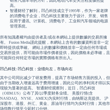
销售汽油车等的方针，因此电动汽车受关注程度骤然提
高。
智通财经了解到，凹凸科技成立于1995年，作为一家老牌
的消费电子企业，凹凸科技主要致力于设计、开发、销售
应用于通讯、计算机、消费电子、工业和汽车领域的电源
管理系统。
所有知識產權均由提供者及/或在本網站上提供數據的交易所擁
有。 Fusion Media謹此提醒，本網站上含有的數據資料並非一定
即時提供或準確。 網站上的數據和價格並非一定由任何市場或
交易所提供，而可能由市場作價者提供，因此價格未必準確，且
可能與任何特定市場的實際價格有所出入。
凹凸科技: 凹凸科技：业绩向左，市场向右
其中公司同比减少了研发费用，提高了市场销售方面的投入，但
由于当期收入增速远高于费用增速，因此公司的净利润才得以实
现较为显著的提高。 智通财经观察到，近日，凹凸科技
（OIIM.US）公布了其Q2季度财务业绩。 美股行情(含
NASDAQ、NYSE、AMEX)为实时行情，由纳斯达克提供。 沪
深股市、港股、外汇、黄金、原油等行情均为实时行情；其他市
场指数行情至少延时15分钟。