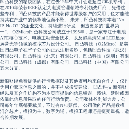
凹凸科技的精锐团队，在过去15年中共计创造超过700项专利，
在2010年荣获IEEE认定为电源管理领域专利领先厂商，凭借这
些专利，凹凸科技的产品才能获得世界级客户的采用，也才能维
持其在产业中的领导地位而不坠。 未来，凹凸科技将本着“No
IP, No O2”的企业文化，持续进行研发，创造更多的“世界第
一”。 O2Micro凹凸科技公司成立于1995年，是一家专注于电池
AFE核心技术、电池主动安全技术、以及超高清Mini LED显示
屏背光等领域的模拟芯片设计公司。 凹凸科技（O2Micro）是美
国凹凸电子在华子公司的正式注册名称，包括凹凸科技（武汉）
有限公司、凹凸科技（北京）有限公司、凹凸科技（深圳）有限
公司、凹凸科技（成都）有限公司、凹凸科技（中国）有限公司
五大分支。
新浪财经免费提供的行情数据以及其他资料均来自合作方，仅作
为用户获取信息之目的，并不构成投资建议。 凹凸科技 新浪财
经以及其合作机构不为本页面提供的信息错误、残缺、延时或因
依靠此信息所采取的任何行动负责。 公司整体盈利能力差，公
司每年年底都要裁员，不过有N+1赔偿。 公司做的产品是数模
混合芯片，模拟为主，数字为辅，模拟工程师还是挺受重视，适
合长期发展。