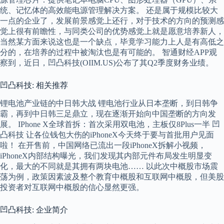
统、记忆体的高效能电源管理解决方案。 还是属于规模比较大
一点的企业了，发展前景感觉上还行，对于技术的方向的预测感
觉上很有前瞻性，与同类公司的优势感觉上就是愿意培养新人，
当然某方面来说这也是一个缺点，毕竟学习能力上人是有高低之
分的，在培养的过程中被淘汰也是有可能的。 智通财经APP观
察到，近日，凹凸科技(OIIM.US)公布了其Q2季度财务业绩。
凹凸科技: 相关推荐
锂电池产业链的中日韩大战 锂电池行业从日本垄断，到日韩争
霸，再到中日韩三足鼎立，现在逐渐开始向中国垄断的方向发
展。 IPhone X全球首拆：首次采用双电池，主板仅8Plus一半 凹
凸科技 让各位钱包大伤的iPhoneX今天终于要与首批用户见面
啦！ 在开售前，中国网络已流出一段iPhoneX拆解小视频，
iPhoneX内部结构曝光，我们发现其内部元件布局发生明显变
化，最大的不同就是其拥有两块电池…… 以此次中概股市场震
荡为例，政策因素波及整个教育中概股和互联网中概股，但美股
投资者对互联网中概股的信心显然更强。
凹凸科技: 企业简介