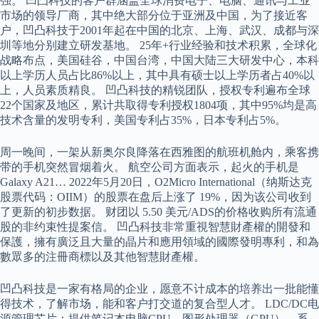
强。 凹凸科技的客户群涵盖全球消费电子、电脑、通讯与工业
市场的领导厂商，其中绝大部分位于亚洲及中国，为了接近客
户，凹凸科技于2001年起在中国的北京、上海、武汉、成都与深
圳等地分别建立研发基地。 25年+行业经验和技术积累，全球化
战略布点，美国硅谷，中国台湾，中国大陆三大研发中心，本科
以上学历人员占比86%以上，其中具有硕士以上学历者占40%以
上，人员素质精良。 凹凸科技的精锐团队，授权专利遍布全球
22个国家及地区，累计共取得专利授权1804项，其中95%均是高
技术含量的发明专利，美国专利占35%，日本专利占5%。
周一晚间，一架从新奥尔良降落在西雅图的航班机舱内，乘客携
带的手机突然冒烟着火。 航空公司方面表示，起火的手机是
Galaxy A21… 2022年5月20日，O2Micro International（纳斯达克
股票代码：OIIM）的股票在盘后上涨了 19%，因为该公司收到
了更新的初步数据。 财团以 5.50 美元/ADS的价格收购所有流通
股的非约束性提案信。 凹凸科技非常重視智慧財產權的開發和
保護，擁有廣泛且大量的晶片和應用領域的國際發明專利，和為
數眾多的注冊商標以及其他智慧財產權。
凹凸科技是一家有格局的企业，愿意不计成本的培养出一批能懂
得技术，了解市场，能和客户打交道的复合型人才。 LDC/DC电
源管理芯片：提供笔记本电脑CPU、图形处理器（GPU）、系