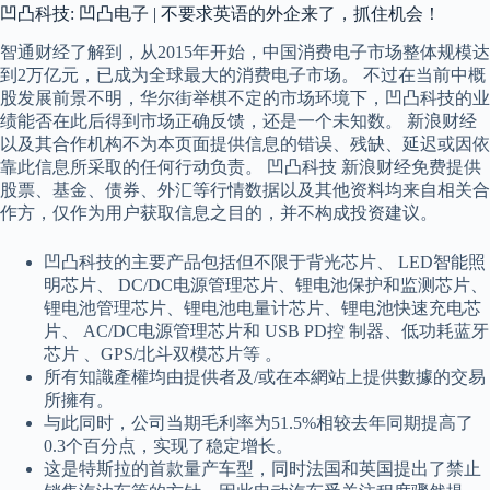
凹凸科技: 凹凸电子 | 不要求英语的外企来了，抓住机会！
智通财经了解到，从2015年开始，中国消费电子市场整体规模达
到2万亿元，已成为全球最大的消费电子市场。 不过在当前中概
股发展前景不明，华尔街举棋不定的市场环境下，凹凸科技的业
绩能否在此后得到市场正确反馈，还是一个未知数。 新浪财经
以及其合作机构不为本页面提供信息的错误、残缺、延迟或因依
靠此信息所采取的任何行动负责。 凹凸科技 新浪财经免费提供
股票、基金、债券、外汇等行情数据以及其他资料均来自相关合
作方，仅作为用户获取信息之目的，并不构成投资建议。
凹凸科技的主要产品包括但不限于背光芯片、 LED智能照
明芯片、 DC/DC电源管理芯片、锂电池保护和监测芯片、
锂电池管理芯片、锂电池电量计芯片、锂电池快速充电芯
片、 AC/DC电源管理芯片和 USB PD控 制器、低功耗蓝牙
芯片 、GPS/北斗双模芯片等 。
所有知識產權均由提供者及/或在本網站上提供數據的交易
所擁有。
与此同时，公司当期毛利率为51.5%相较去年同期提高了
0.3个百分点，实现了稳定增长。
这是特斯拉的首款量产车型，同时法国和英国提出了禁止