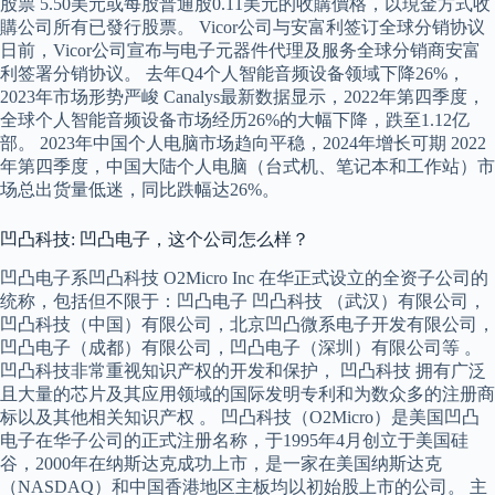
股票 5.50美元或每股普通股0.11美元的收購價格，以現金方式收
購公司所有已發行股票。 Vicor公司与安富利签订全球分销协议
日前，Vicor公司宣布与电子元器件代理及服务全球分销商安富
利签署分销协议。 去年Q4个人智能音频设备领域下降26%，
2023年市场形势严峻 Canalys最新数据显示，2022年第四季度，
全球个人智能音频设备市场经历26%的大幅下降，跌至1.12亿
部。 2023年中国个人电脑市场趋向平稳，2024年增长可期 2022
年第四季度，中国大陆个人电脑（台式机、笔记本和工作站）市
场总出货量低迷，同比跌幅达26%。
凹凸科技: 凹凸电子，这个公司怎么样？
凹凸电子系凹凸科技 O2Micro Inc 在华正式设立的全资子公司的
统称，包括但不限于：凹凸电子 凹凸科技 （武汉）有限公司，
凹凸科技（中国）有限公司，北京凹凸微系电子开发有限公司，
凹凸电子（成都）有限公司，凹凸电子（深圳）有限公司等 。
凹凸科技非常重视知识产权的开发和保护， 凹凸科技 拥有广泛
且大量的芯片及其应用领域的国际发明专利和为数众多的注册商
标以及其他相关知识产权 。 凹凸科技（O2Micro）是美国凹凸
电子在华子公司的正式注册名称，于1995年4月创立于美国硅
谷，2000年在纳斯达克成功上市，是一家在美国纳斯达克
（NASDAQ）和中国香港地区主板均以初始股上市的公司。 主