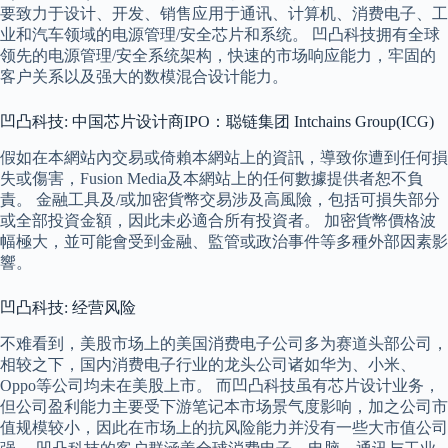
要致力于设计、开发、销售应用于通讯、计算机、消费电子、工
业和汽车领域的电源管理/安全芯片和系统。 凹凸科技拥有全球
领先的电源管理/安全系统架构，快速的市场响应能力，牢固的
客户关系以及强大的数模混合设计能力。
凹凸科技: 中国芯片设计商IPO：聪链集团 Intchains Group(ICG)
假如在本網站內交易或倚賴本網站上的資訊，導致你遭到任何損
失或傷害，Fusion Media及本網站上的任何數據提供者恕不負
責。 金融工具及/或加密貨幣交易涉及高風險，包括可損失部分
或全部投資金額，因此未必適合所有投資者。 加密貨幣價格波
幅極大，並可能會受到金融、監管或政治事件等多種外部因素影
響。
凹凸科技: 经营风险
不难看到，美股市场上的美国消费电子公司多为赛道头部公司，
相较之下，国内消费电子行业的龙头公司诸如华为、小米、
Oppo等公司均未在美股上市。 而凹凸科技虽有芯片设计业务，
但公司盈利能力主要受下游笔记本市场景气度影响，加之公司市
值规模较小，因此在市场上的抗风险能力并没有一些大市值公司