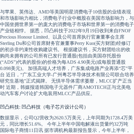
与苹果、英伟达、AMD等美国明星消费电子10倍股的业绩表现
和市场影响力相比，消费电子行业中概股在美国市场影响力，与
中国坐拥世界第一的庞大的消费电子市场和世界第一的消费电子
产业链相悖。 据悉，凹凸科技于2022年9月19日收到来自FNOF
Precious Honour Limited、以及公司首席执行官兼董事会主席
Sterling Du和公司首席财务官兼董事Perry Kuo(买方财团)经修订
的初步非约束性收购建议书。 根据建议书，买方财团给出的收
购尚未拥有的公司所有已发行普通股(包括由美国存托股份
(“ADS”)代表的股份)的价格为每ADS 4.90美元(或每股普通股
0.098美元)。 加强高端人才培养，广东集成电路产业再添“芯”平
台 近日，“广东工业大学-广州粤芯半导体技术有限公司联合培养
研究生基地”正式揭牌。 无惧半导体需求萎靡，MLCC扩产正当
时 近期，韩媒报道韩国电子元器件厂商AMOTECH正与北美电
动汽车客户讨论扩大电装用MLCC产品供应。
凹凸科技: 凹凸科技（电子芯片设计公司）
数据显示，公司Q2营收为2620.5万美元，上年同期为1728.4万美
元，同比增长51.6%。 今年上半年中国电解液出货量约32万吨
国际电子商情11日讯 据市调机构最新报告显示，今年上半年，