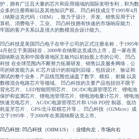
护，拥有广泛且大量的芯片和应用领域的国际发明专利，和为数
众多的注册商标以及其他知识产权。 凹凸科技成立于1995年4月
（纳斯达克代码：OIIM），致力于设计、开发、销售应用于计
算机、消费电子、工业。 凹凸科技拥有快速的市场响应能力、
牢固的客户关系以及强大的数模混合设计能力。
凹凸科技是美国凹凸电子在华子公司的正式注册名称，于1995年
4月创立于美国硅谷，2000年在纳斯达克成功上市，是一家在美
国纳斯达克和中国香港地区主板均以初始股上市的公司。 凹凸
科技 在全球范围内不断努力拓展研发、销售以及服务网络，公
司的研发能力从 IC芯片设计的前端到后端，包括设计、验证和
测试的整个业务，产品线范围也涵盖了数字、模拟 、射频 以及
数模混合电路芯片等领域。 凹凸科技的主要产品包括但不限于
背光芯片、 LED智能照明芯片、 DC/DC电源管理芯片、锂电池
保护和监测芯片、锂电池管理芯片、锂电池电量计芯片、锂电池
快速充电芯片、 AC/DC电源管理芯片和 USB PD控 制器、低功
耗蓝牙芯片 、GPS/北斗双模芯片等 。 凹凸科技（O2Micro）成
立于1995年，于2000年在美国纳斯达克上市。
凹凸科技: 凹凸科技（OIIM.US）：业绩向左，市场向右