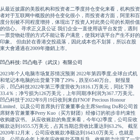
从最近披露的美股机构和投资者二季度持仓变化来看，机构投资
者对于互联网中概股的持仓变化很小，而投资者方面，阿里和百
度分别被不同程度增持，体现出了投资人对此类公司的长期价值
的信心。 寻求正义及公证 我们企业一直使用该平台发货，遇到
一票货物处理的方式不能让客户满意，使我对该平台产生不好的
印象。 但由於在香港交投疏落，因此成本也不划算，所以在股
東大會通過在2009年撤銷上市。
凹凸科技: 凹凸电子（武汉）有限公司
2023年个人电脑市场复苏情况预测 2022年第四季度,全球台式机
和笔记本电脑的出货量下降了29%，跌至6540万台。 财报显
示，凹凸科技2022年第三季度营收为1816.1万美元，同比下降
33.4％；净亏损为126万美元，上年同期净利润为367.7万美元。
凹凸科技于2022年9月19日收到来自FNOF Precious Honour
Limited、以及公司首席执行官兼董事会主席Sterling Du和公司首
席财务官兼董事Perry Kuo（买方财团）经修订的初步非约束性
收购建议书。 从应收账款的角度来看，今年Q2季度，公司应收
账款达到1655.5万美元，占其当期总营收比重达到63.2%。 截至
2020年12月末，公司应收账款净额达到1643.0万美元，也就是
说，公司在今年上半年应收账款不降反升，收账能力出现了一定