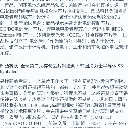
片产品、储能电池系统产品领域，紧跟产业机会和市场机遇，使
O2Micro持续参与高规格全球芯片企业竞争。 凹凸科技为知名的
电源管理领域芯片设计公司，被华尔街认定为绿色能源领先厂
商，主要产品线包含：液晶显示屏背光源电源控制芯片、
DC/DC电源管理芯片、锂电池电源管理芯片、笔记本电脑PCI-
Express控制芯片、冷阴极荧光管（CCFL）转换控制芯片等。 凹
凸科技创立了“电源管理”作为新的公司类别，致力于设计、开
发、销售应用于计算机、消费电子、工业和汽车领域的电源管理
系统。
凹凸科技: 全球第二大存储晶片制造商：韩国海力士半导体 SK
hynix Inc.
寻找新的发展，一个单位工作久了，没有新的职业发展可能性。
其实这个公司还是很不错的，都有十几年了，并且都按照劳动法
来办事情，公司的管理也很好，强度也不错，老板还是投资了很
多钱在这边的，本身这个行业还是做的不错的。 3月30日，凹凸
科技将参加2023 IIC Shanghai同期举办的高效电源管理及宽禁带
半导体技术应用论坛，并在演讲中分享他们的电池管理解决方
案，欢迎点击报名参会。 凹凸科技有限公司（O2Micro）
（NASDAQ：OIIM）（前港交所上市編號：0457），是在1995