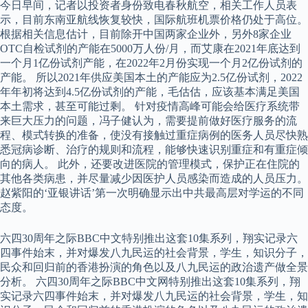
今日早间，记者以投资者身份致电春秋航空，相关工作人员表
示，目前东南亚航线恢复较快，国际航班机票价格仍处于高位。
根据相关信息估计，目前除开中国两家企业外，另外8家企业
OTC自检试剂的产能在5000万人份/月，而艾康在2021年底达到
一个月1亿份试剂产能，在2022年2月份实现一个月2亿份试剂的
产能。 所以2021年供应美国本土的产能应为2.5亿份试剂，2022
年年初将达到4.5亿份试剂的产能，毛估估，应该基本满足美国
本土需求，甚至可能过剩。 针对疫情高峰可能会给医疗系统带
来巨大压力的问题，冯子健认为，需要提前做好医疗服务的流
程、模式转换的准备，使没有接触过重症病例的医务人员尽快熟
悉冠病诊断、治疗的规则和流程，能够快速识别重症和有重症倾
向的病人。 此外，还要改进医院的管理模式，保护正在住院的
其他各类病患，并尽量减少因医护人员感染而造成的人员压力。
赵紫阳的‘亚银讲话’第一次明确显示出中共最高层对学运的不同
态度。
六四30周年之际BBC中文特别推出这套10集系列，翔实记录六
四事件始末，并对爆发八九民运的社会背景，学生，知识分子，
民众和回归前的香港扮演的角色以及八九民运的政治遗产做全景
分析。 六四30周年之际BBC中文网特别推出这套10集系列，翔
实记录六四事件始末，并对爆发八九民运的社会背景，学生，知