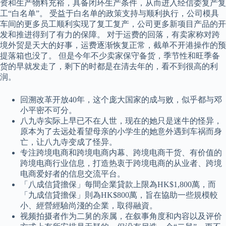
资和生产物料充裕，具备闭环生产条件，从而进入经信委复产复
工“白名单”。 受益于白名单的政策支持与顺利执行，公司模具
车间的更多员工顺利实现了复工复产，公司更多新项目产品的开
发和推进得到了有力的保障。 对于运费的回落，有卖家称对跨
境外贸是天大的好事，运费逐渐恢复正常，截单不开港操作的预
提落箱也没了。 但是今年不少卖家保守备货，季节性和旺季备
货的早就发走了，剩下的时都是在清去年的，看不到很高的利
润。
回溯改革开放40年，这个庞大国家的成与败，似乎都与邓
小平密不可分。
八九寺实际上早已不在人世，现在的她只是迷牛的怪异，
原本为了去远处看望母亲的小学生的她意外遇到车祸而身
亡，让八九寺变成了怪异。
专注跨境电商和跨境电商内幕、跨境电商干货、有价值的
跨境电商行业信息，打造热衷于跨境电商的从业者、跨境
电商爱好者的信息交流平台。
「八成信貸擔保」每間企業貸款上限為HK$1,800萬，而
「九成信貸擔保」則為HK$800萬，旨在協助一些規模較
小、經營經驗尚淺的企業，取得融資。
视频拍摄者作为二舅的亲属，在叙事角度和内容以及评价