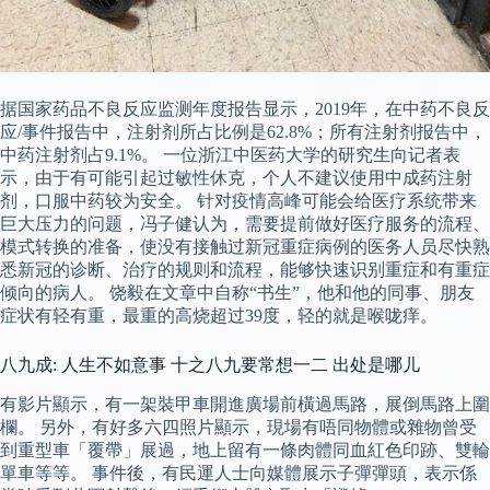
据国家药品不良反应监测年度报告显示，2019年，在中药不良反
应/事件报告中，注射剂所占比例是62.8%；所有注射剂报告中，
中药注射剂占9.1%。 一位浙江中医药大学的研究生向记者表
示，由于有可能引起过敏性休克，个人不建议使用中成药注射
剂，口服中药较为安全。 针对疫情高峰可能会给医疗系统带来
巨大压力的问题，冯子健认为，需要提前做好医疗服务的流程、
模式转换的准备，使没有接触过新冠重症病例的医务人员尽快熟
悉新冠的诊断、治疗的规则和流程，能够快速识别重症和有重症
倾向的病人。 饶毅在文章中自称“书生”，他和他的同事、朋友
症状有轻有重，最重的高烧超过39度，轻的就是喉咙痒。
八九成: 人生不如意事 十之八九要常想一二 出处是哪儿
有影片顯示，有一架裝甲車開進廣場前橫過馬路，展倒馬路上圍
欄。 另外，有好多六四照片顯示，現場有唔同物體或雜物曾受
到重型車「覆帶」展過，地上留有一條肉體同血紅色印跡、雙輪
單車等等。 事件後，有民運人士向媒體展示子彈彈頭，表示係