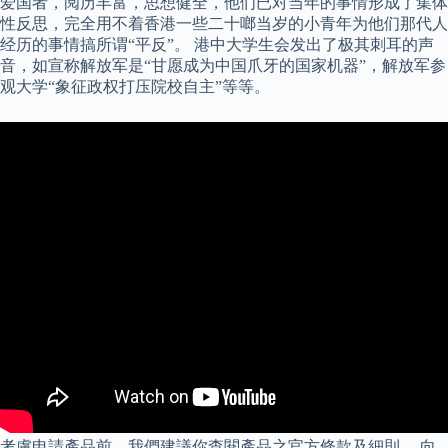
爱国者，阅历丰富，思想健全，他们已对当年的事情形成了集体
性反思，完全用不着香港一些二十啷当岁的小青年为他们那代人
经历的事情搞所谓“平反”。 港中大学生会发出了极其刺耳的声
音，如宣称解放军是“甘愿成为中国爪牙的国家机器”，解放军参
观大学“象征政权打压院校自主”等等。
考慮申請產品前，我們建議你查閱產品之官方條款及細則。 向