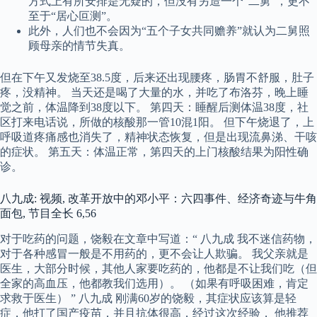
方式上有所安排是无疑的，但没有另造一个“二舅”，更不
至于“居心叵测”。
此外，人们也不会因为“五个子女共同赡养”就认为二舅照
顾母亲的情节失真。
但在下午又发烧至38.5度，后来还出现腰疼，肠胃不舒服，肚子
疼，没精神。 当天还是喝了大量的水，并吃了布洛芬，晚上睡
觉之前，体温降到38度以下。 第四天：睡醒后测体温38度，社
区打来电话说，所做的核酸那一管10混1阳。 但下午烧退了，上
呼吸道疼痛感也消失了，精神状态恢复，但是出现流鼻涕、干咳
的症状。 第五天：体温正常，第四天的上门核酸结果为阳性确
诊。
八九成: 视频, 改革开放中的邓小平：六四事件、经济奇迹与牛角
面包, 节目全长 6,56
对于吃药的问题，饶毅在文章中写道：“ 八九成 我不迷信药物，
对于各种感冒一般是不用药的，更不会让人欺骗。 我父亲就是
医生，大部分时候，其他人家要吃药的，他都是不让我们吃（但
全家的高血压，他都教我们选用）。 （如果有呼吸困难，肯定
求救于医生） ” 八九成 刚满60岁的饶毅，其症状应该算是轻
症，他打了国产疫苗，并且抗体很高，经过这次经验， 他推荐