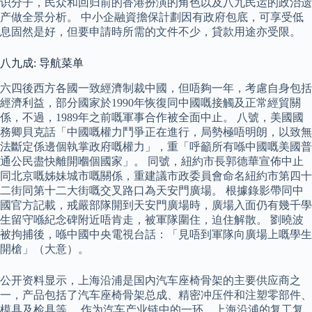
识分子，民众和回归前的香港扮演的角色以及八九民运的政治遗
产做全景分析。 中小企融資擔保計劃因有政府包底，可享受低
息固然是好，但要申請時所需的文件不少，貸款用途亦受限。
八九成: 导航菜单
六四後西方各國一致經濟制裁中國，但唔夠一年，考慮自身包括
經濟利益，部分國家於1990年恢復同中國嘅接觸及正常經貿關
係，不過，1989年之前嘅軍事合作被全面中止。 八號，美國國
務卿貝克話「中國嘅權力鬥爭正在進行，局勢極唔明朗，以致無
法斷定係邊個執掌政府嘅權力」，重「呼籲所有喺中國嘅美國普
通公民盡快離開嗰個國家」。 同號，紐約市長郭德華宣佈中止
同北京嘅姊妹城市嘅關係，重建議市政委員會命名紐約市第四十
二街同第十二大街嘅交叉路口為天安門廣場。 根據錄影帶同中
國官方記載，戒嚴部隊開到天安門廣場時，廣場入面仍有幾千學
生留守喺紀念碑附近唔肯走，被軍隊圍住，迫住解散。 劉曉波
被拘捕後，喺中國中央電視台話：「見唔到軍隊向廣場上嘅學生
開槍」（大意）。
公开资料显示，上海沿浦是国内汽车座椅骨架的主要供应商之
一，产品包括了汽车座椅骨架总成、精密冲压件和注塑零部件、
模具及检具等。 作为汽车产业链中的一环，上海沿浦的复工复