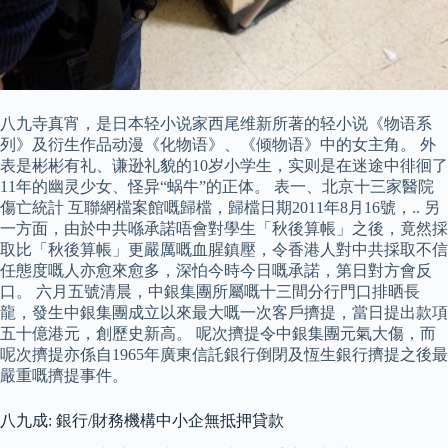
八九寺真宵，是日本轻小说家西尾维新所著的轻小说《物语系
列》及衍生作品动漫《化物语》、《倾物语》中的女主角。 外
表是彬彬有礼、谦逊礼貌的10岁小学生，实则是在迷途中徘徊了
11年的幽灵少女、怪异“蜗牛”的正体。 表一、北京十三家醫院
傷亡統計 互聯網檔案館嘅歸檔，歸檔日期2011年8月16號，.. 另
一方面，由於中共喺承諾唔會對學生「秋後算帳」之後，竟然採
取比「秋後算帳」更嚴厲嘅血腥鎮壓，令香港人對中共採取不信
任態度嘅人亦愈來愈多，深怕今時今日嘅承諾，第日對方會反
口。 六月五號清晨，中銀集團所屬嘅十三間分行門口排晒長
龍，發生中銀集團成立以來最大嘅一次客戶擠提，當日提出款項
五十億港元，創歷史新高。 呢次擠提令中銀集團元氣大傷，而
呢次擠提亦係自1965年廣東信託銀行倒閉及恆生銀行擠提之後最
嚴重嘅擠提事件。
八九成: 銀行/財務機構中小企無抵押貸款