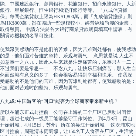
際、中國建設銀行、創興銀行、花旗銀行、招商永隆銀行、大新
銀行、星展銀行、恒生銀行和渣打銀行等等。 「八成信貸擔
保」每間企業貸款上限為HK$1,800萬，而「九成信貸擔保」則
為HK$800萬，旨在協助一些規模較小、經營經驗尚淺的企業，
取得融資。 申請方法於各大銀行商業貸款網頁填寫申請表，有
關貸款機構的名單可按此。
使我深受感动的不是他们的苦难，因为苦难到处都有，使我感动
的是：他们面对苦难的坚持、乐观与勇气。 意思就是说 人生不
如意事十之八九，因此人生来就是注定痛苦的，乐事只占一二，
不过我们要是常思一二，不念八九，让快乐压制痛苦，那人生自
然而然就有意义的多了，也会很容易得到幸福和快乐。 使我深
受感动的不是他们的苦难，因为苦难到处都有，使我感动的是：
他们面对苦难时的坚持、乐观与勇气。
八九成: 中国游客的“回归”能否为全球商家带来新生机？
所以在浦东正式封控前，公司在上海的三个厂区已启动封闭管
理，超过七成的一线员工能够坚守工作岗位。 到4月8日，昆山
开始封城，4月15日，苏州厂所在的吴江开始封城。 这次浦东地
区封控前，周建清未雨绸缪，让150名工人食宿在厂区，生活物