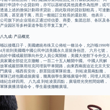
銀行申請中小企貸款時，亦可以器材或其他資產作為抵押，或可
透過上述的擔保計劃尋求貸款，因此取得的貸款額較高，可達數
百萬，甚至過千萬，而且一般能訂立較長的還款期。 他表示，
公司旗下的企业现在正通过经信委、商委、集团总部、各区及各
产业园区等多种渠道争取尽早复工复产。
八九成: 产品概览
喺以後嘅日子，美國總統布殊又公佈咗一條法令，允許喺1990年
4月前到美國嘅中國公民申請美國永久居留身份證。 六月七號，
由於中國戒嚴部隊向外交人員公寓開槍，美國大使館下令外交人
員家屬全部從北京撤離，一百二十五人離開中國。 中國人民解
放軍戒嚴部隊用坦克同埋裝甲車開路，由東西兩面迫近北京天安
門廣場，喺西長安街，群眾阻擋軍隊前進。 到咗凌晨兩點幾，
軍隊已經包圍成個廣場，幾萬個學生聚喺廣場中間，同埋人民英
雄紀念碑四周。 八九成 到咗凌晨四點，廣場燈光突然間熄晒，
軍隊廣播清場命令，學生最後撤離廣場。