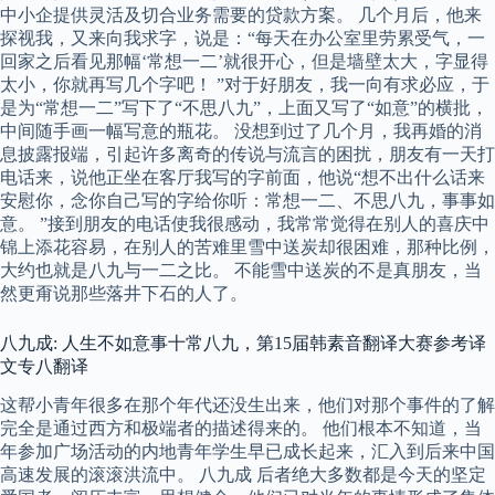
中小企提供灵活及切合业务需要的贷款方案。 几个月后，他来
探视我，又来向我求字，说是：“每天在办公室里劳累受气，一
回家之后看见那幅‘常想一二’就很开心，但是墙壁太大，字显得
太小，你就再写几个字吧！ ”对于好朋友，我一向有求必应，于
是为“常想一二”写下了“不思八九”，上面又写了“如意”的横批，
中间随手画一幅写意的瓶花。 没想到过了几个月，我再婚的消
息披露报端，引起许多离奇的传说与流言的困扰，朋友有一天打
电话来，说他正坐在客厅我写的字前面，他说“想不出什么话来
安慰你，念你自己写的字给你听：常想一二、不思八九，事事如
意。 ”接到朋友的电话使我很感动，我常常觉得在别人的喜庆中
锦上添花容易，在别人的苦难里雪中送炭却很困难，那种比例，
大约也就是八九与一二之比。 不能雪中送炭的不是真朋友，当
然更甭说那些落井下石的人了。
八九成: 人生不如意事十常八九，第15届韩素音翻译大赛参考译
文专八翻译
这帮小青年很多在那个年代还没生出来，他们对那个事件的了解
完全是通过西方和极端者的描述得来的。 他们根本不知道，当
年参加广场活动的内地青年学生早已成长起来，汇入到后来中国
高速发展的滚滚洪流中。 八九成 后者绝大多数都是今天的坚定