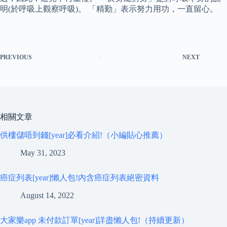
明(於呼吸上觀察呼吸)。 「精勤」表示努力用功，一直留心。
PREVIOUS
NEXT
相關文章
供樓儲唔到錢[year]必看介紹!（小編貼心推薦）
May 31, 2023
癌症列表[year]懶人包!內含癌症列表絕密資料
August 14, 2022
大家樂app 未付款訂單[year]詳盡懶人包!（持續更新）