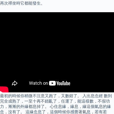
再次禪坐時它都能發生。
最初的時候你稍微不注意又跑了，又數錯了。 入出息念經 數到
完全成熟了，一至十再不錯亂了，任運了，能這樣數，不假功
力，漸漸的外緣都息掉了。 心住息緣，緣息，緣這個氣息的緣
念，沒有了。 這緣念息了，這個時候你感覺著氣息，若有若