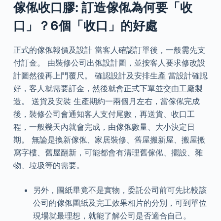
傢俬收口膠: 訂造傢俬為何要「收
口」？6個「收口」的好處
正式的傢俬報價及設計 當客人確認訂單後，一般需先支
付訂金。 由裝修公司出俬設計圖，並按客人要求修改設
計圖然後再上門覆尺。 確認設計及安排生產 當設計確認
好，客人就需要訂金，然後就會正式下單並交由工廠製
造。 送貨及安裝 生產期約一兩個月左右，當傢俬完成
後，裝修公司會通知客人支付尾數，再送貨、收口工
程，一般幾天內就會完成，由傢俬數量、大小決定日
期。 無論是換新傢俬、家居裝修、舊屋搬新屋、搬屋搬
寫字樓、舊屋翻新，可能都會有清理舊傢俬、擺設、雜
物、垃圾等的需要。
另外，圖紙畢竟不是實物，委託公司前可先比較該
公司的傢俬圖紙及完工效果相片的分別，可到單位
現場就最理想，就能了解公司是否適合自己。