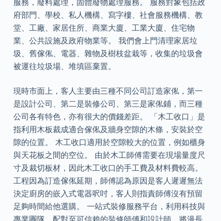
服務，廢料處理，固體廢物處理服務。 服務對象包括政
府部門、學校、私人機構、寫字樓、社會服務機構、教
堂、工廠、家居住所、商業大廈、工業大廈、住宅物
業、公共設施及政府物業等。 我們會上門清理家居垃
圾、舊傢俬、電器、雜物及樹枝盆栽等，收集的垃圾會
被運往垃圾場、堆填區棄置。
現時市面上，客人主要由三種不同公司訂造家俬，第一
是設計公司、第二是裝修公司、第三是家俬鋪，而三種
公司各有特色，亦有很大的價錢差距。 「木工收口」是
指利用木板裁成適合傢俬及牆身空隙的木條，安裝於空
隙的位置。 木工收口適用於空隙較大的位置，例如櫃身
與天花板之間的空位。 由於木工師傅需要在現場量度尺
寸及裁切板材，因此木工收口的手工費及材料費較高。
工程因為訂造傢俬延期，師傅認為原因是客人遲遲無法
決定廚房的嵌入式電器呎吋，客人則指責師傅沒有預留
足夠時間給他選購。 一站式裝修服務平台，利用科技與
專業團隊，配對至可信賴的裝修師傅和設計師，將漫長