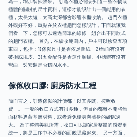
為一，增加裝飾效果。 訂造衣櫃必需要知道一些衣物或
櫃體的關鍵的尺寸資料，這樣才能設計出一個能用的衣
櫃，太長太短，太高太深都會影響衣櫃收納。 趟門衣櫃
外觀好不好，重點在於衣櫃趟門怎樣設計，下面就讓我
們看一下，怎樣可以透過簡單的線條，組合出不同款式
的趟門衣櫃。 首先，在驗收範圍內，戶主可以檢查五項
東西，包括：1)傢俬尺寸是否依足圖紙，2)飾面有沒有
破損或甩皮、3)五金配件是否運作順暢、4)櫃體有沒有
彎曲、5)安裝是否穩固水平。
傢俬收口膠: 廚房防水工程
簡而言之，訂造傢俬的計價都「以其多闊、按呎收
費」。 一般的收口方式有很多種，但目的都離不開將飾
面材料遮蓋基層材料，或者避免櫃身與牆身的縫隙過
大。 為了整體美觀所需，收口可以讓家居整體的感覺更
統一，將是工序中不必要的面貌隱藏起來。 另一方面，