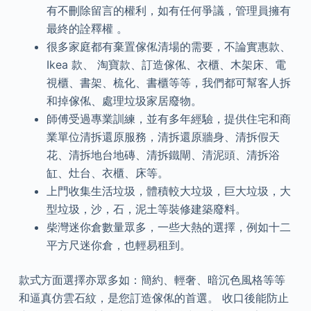
有不刪除留言的權利，如有任何爭議，管理員擁有
最終的詮釋權 。
很多家庭都有棄置傢俬清場的需要，不論實惠款、
Ikea 款、 淘寶款、訂造傢俬、衣櫃、木架床、電
視櫃、書架、梳化、書櫃等等，我們都可幫客人拆
和掉傢俬、處理垃圾家居廢物。
師傅受過專業訓練，並有多年經驗，提供住宅和商
業單位清拆還原服務，清拆還原牆身、清拆假天
花、清拆地台地磚、清拆鐵閘、清泥頭、清拆浴
缸、灶台、衣櫃、床等。
上門收集生活垃圾，體積較大垃圾，巨大垃圾，大
型垃圾，沙，石，泥土等裝修建築廢料。
柴灣迷你倉數量眾多，一些大熱的選擇，例如十二
平方尺迷你倉，也輕易租到。
款式方面選擇亦眾多如：簡約、輕奢、暗沉色風格等等
和逼真仿雲石紋，是您訂造傢俬的首選。 收口後能防止