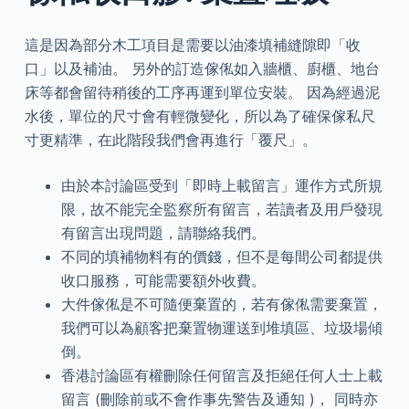
這是因為部分木工項目是需要以油漆填補縫隙即「收
口」以及補油。 另外的訂造傢俬如入牆櫃、廚櫃、地台
床等都會留待稍後的工序再運到單位安裝。 因為經過泥
水後，單位的尺寸會有輕微變化，所以為了確保傢私尺
寸更精準，在此階段我們會再進行「覆尺」。
由於本討論區受到「即時上載留言」運作方式所規
限，故不能完全監察所有留言，若讀者及用戶發現
有留言出現問題，請聯絡我們。
不同的填補物料有的價錢，但不是每間公司都提供
收口服務，可能需要額外收費。
大件傢俬是不可隨便棄置的，若有傢俬需要棄置，
我們可以為顧客把棄置物運送到堆填區、垃圾場傾
倒。
香港討論區有權刪除任何留言及拒絕任何人士上載
留言 (刪除前或不會作事先警告及通知 )， 同時亦