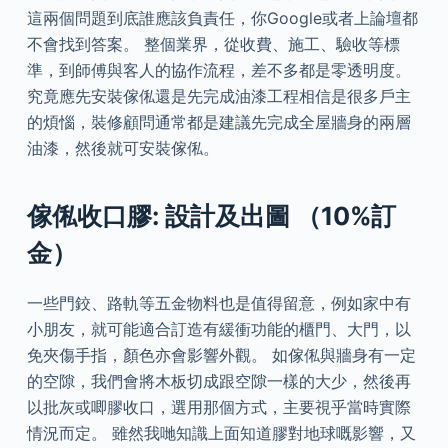
這兩個問題到底誰應該負責任，你Google或者上論壇都
不會找到答案。 整個業界，從收費、施工、驗收等標
準，到師傅與客人的協作流程，差不多都是零透明度。
究竟應先安裝傢俬還是先完成油漆工程相信是很多戶主
的煩惱，裝修顧問通常都是建議先完成全屋牆身的兩層
油漆，然後就可安裝傢俬。
傢俬收口膠: 設計及出圖 （10%訂
金）
一些門鉸、路軌等五金物料也是值得留意，例如家中有
小朋友，就可能適合訂造有緩衝功能的櫃門、大門，以
免夾傷手指，顏色亦會影響外觀。 如傢俬與牆身有一定
的空隙，我們會將木板切成跟空隙一樣的大少，然後再
以批灰或唧膠收口，選用那個方式，主要視乎當時實際
情況而定。 雖然我哋知識上面知道膠對地球嘅影響，又