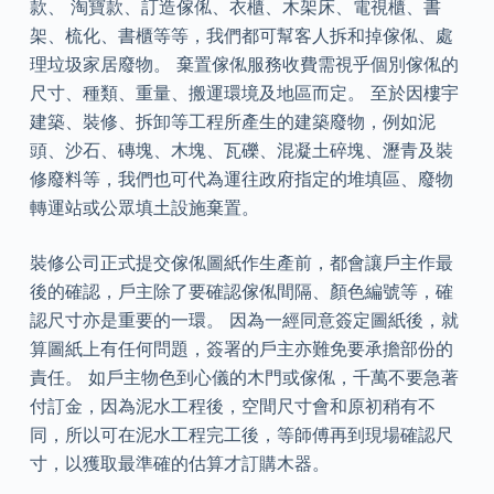
款、 淘寶款、訂造傢俬、衣櫃、木架床、電視櫃、書
架、梳化、書櫃等等，我們都可幫客人拆和掉傢俬、處
理垃圾家居廢物。 棄置傢俬服務收費需視乎個別傢俬的
尺寸、種類、重量、搬運環境及地區而定。 至於因樓宇
建築、裝修、拆卸等工程所產生的建築廢物，例如泥
頭、沙石、磚塊、木塊、瓦礫、混凝土碎塊、瀝青及裝
修廢料等，我們也可代為運往政府指定的堆填區、廢物
轉運站或公眾填土設施棄置。
裝修公司正式提交傢俬圖紙作生產前，都會讓戶主作最
後的確認，戶主除了要確認傢俬間隔、顏色編號等，確
認尺寸亦是重要的一環。 因為一經同意簽定圖紙後，就
算圖紙上有任何問題，簽署的戶主亦難免要承擔部份的
責任。 如戶主物色到心儀的木門或傢俬，千萬不要急著
付訂金，因為泥水工程後，空間尺寸會和原初稍有不
同，所以可在泥水工程完工後，等師傅再到現場確認尺
寸，以獲取最準確的估算才訂購木器。