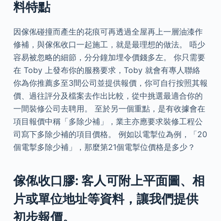
料特點
因傢俬碰撞而產生的花痕可再透過全屋再上一層油漆作
修補，與傢俬收口一起施工，就是最理想的做法。 唔少
容易被忽略的細節，分分鐘加埋令價錢多左。 你只需要
在 Toby 上發布你的服務要求，Toby 就會有專人聯絡
你為你推薦多至3間公司並提供報價，你可自行按照其報
價、過往評分及檔案去作出比較，從中挑選最適合你的
一間裝修公司去聘用。 至於另一個重點，是有收據會在
項目報價中稱「多除少補」，業主亦應要求裝修工程公
司寫下多除少補的項目價格。 例如以電掣位為例，「20
個電掣多除少補」，那麼第21個電掣位價格是多少？
傢俬收口膠: 客人可附上平面圖、相
片或單位地址等資料，讓我們提供
初步報價。