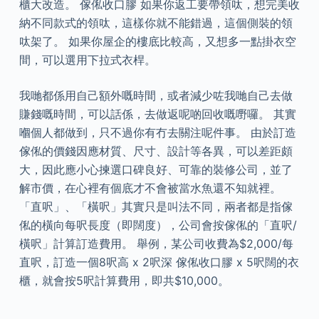
櫃大改造。 傢俬收口膠 如果你返工要帶領呔，想完美收
納不同款式的領呔，這樣你就不能錯過，這個側裝的領
呔架了。 如果你屋企的樓底比較高，又想多一點掛衣空
間，可以選用下拉式衣桿。
我哋都係用自己額外嘅時間，或者減少咗我哋自己去做
賺錢嘅時間，可以話係，去做返呢啲回收嘅嘢囉。 其實
嗰個人都做到，只不過你有冇去關注呢件事。 由於訂造
傢俬的價錢因應材質、尺寸、設計等各異，可以差距頗
大，因此應小心揀選口碑良好、可靠的裝修公司，並了
解市價，在心裡有個底才不會被當水魚還不知就裡。
「直呎」、「橫呎」其實只是叫法不同，兩者都是指傢
俬的橫向每呎長度（即闊度），公司會按傢俬的「直呎/
橫呎」計算訂造費用。 舉例，某公司收費為$2,000/每
直呎，訂造一個8呎高 x 2呎深 傢俬收口膠 x 5呎闊的衣
櫃，就會按5呎計算費用，即共$10,000。