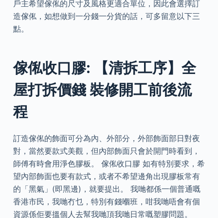
戶主希望傢俬的尺寸及風格更適合單位，因此會選擇訂
造傢俬，如想做到一分錢一分貨的話，可多留意以下三
點。
傢俬收口膠: 【清拆工序】全
屋打拆價錢 裝修開工前後流
程
訂造傢俬的飾面可分為內、外部分，外部飾面部日對夜
對，當然要款式美觀，但內部飾面只會於開門時看到，
師傅有時會用淨色膠板。 傢俬收口膠 如有特別要求，希
望內部飾面也要有款式，或者不希望邊角出現膠板常有
的「黑氣」(即黑邊)，就要提出。 我哋都係一個普通嘅
香港市民，我哋冇乜，特別有錢嗰班，咁我哋唔會有個
資源係佢要搵個人去幫我哋頂我哋日常嘅塑膠問題。