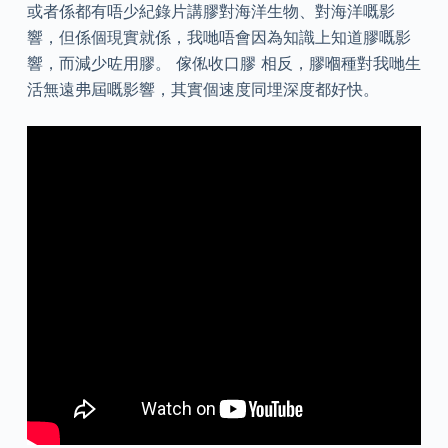
或者係都有唔少紀錄片講膠對海洋生物、對海洋嘅影
響，但係個現實就係，我哋唔會因為知識上知道膠嘅影
響，而減少咗用膠。 傢俬收口膠 相反，膠嗰種對我哋生
活無遠弗屆嘅影響，其實個速度同埋深度都好快。