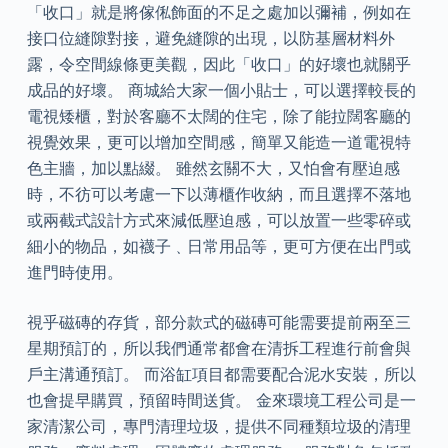
「收口」就是將傢俬飾面的不足之處加以彌補，例如在
接口位縫隙對接，避免縫隙的出現，以防基層材料外
露，令空間線條更美觀，因此「收口」的好壞也就關乎
成品的好壞。 商城給大家一個小貼士，可以選擇較長的
電視矮櫃，對於客廳不太闊的住宅，除了能拉闊客廳的
視覺效果，更可以增加空間感，簡單又能造一道電視特
色主牆，加以點綴。 雖然玄關不大，又怕會有壓迫感
時，不彷可以考慮一下以薄櫃作收納，而且選擇不落地
或兩截式設計方式來減低壓迫感，可以放置一些零碎或
細小的物品，如襪子﹑日常用品等，更可方便在出門或
進門時使用。
視乎磁磚的存貨，部分款式的磁磚可能需要提前兩至三
星期預訂的，所以我們通常都會在清拆工程進行前會與
戶主溝通預訂。 而浴缸項目都需要配合泥水安裝，所以
也會提早購買，預留時間送貨。 金來環境工程公司是一
家清潔公司，專門清理垃圾，提供不同種類垃圾的清理