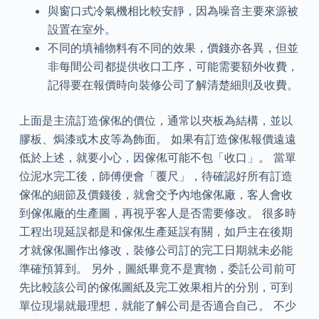
與窗口式冷氣機相比較安靜，因為噪音主要來源被
設置在室外。
不同的填補物料有不同的效果，價錢亦各異，但並
非每間公司都提供收口工序，可能需要額外收費，
記得要在報價時向裝修公司了解清楚細則及收費。
上面是主流訂造傢俬的價位，通常以夾板為結構，並以
膠板、焗漆或木皮等為飾面。 如果有訂造傢俬報價遠遠
低於上述，就要小心，因傢俬可能不包「收口」。 當單
位泥水完工後，師傅便會「覆尺」，待確認好所有訂造
傢俬的細節及價錢後，就會交予內地傢俬廠，客人會收
到傢俬廠的生產圖，再視乎客人是否需要修改。 很多時
工程出現延誤都是和傢俬生產延誤有關，如戶主在後期
才就傢俬圖作出修改，裝修公司訂的完工日期就未必能
準確預算到。 另外，圖紙畢竟不是實物，委託公司前可
先比較該公司的傢俬圖紙及完工效果相片的分別，可到
單位現場就最理想，就能了解公司是否適合自己。 不少