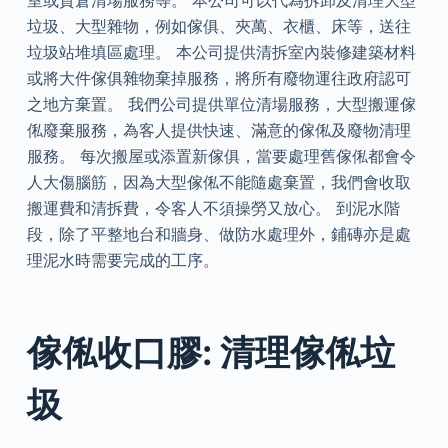
室或貨倉清場服務等。 本公司可以代為拆卸及清理大型
垃圾、大型雜物，例如傢俱、夾萬、衣櫃、床等，送往
垃圾站堆填區處理。 本公司提供清拆室內裝修建築材料
或將大件傢俱雜物棄掉服務，將所有廢物運往政府認可
之地方棄置。 我們公司提供單位清場服務，大型搬運傢
俬廢棄服務，為客人提供快速、滿意的傢俬及廢物清理
服務。 每次搬屋或添置新傢俱，當要處理舊傢俬都會令
人大傷腦筋，因為大型傢俬不能隨處棄置，我們會收取
搬運費和清拆費，令客人不須操勞又放心。 到泥水階
段，除了平整地台和牆身、做防水處理外，鋪磚亦是處
理泥水時需要完成的工序。
傢俬收口膠: 清理傢俬垃
圾