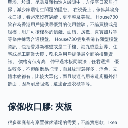
塵埃、垃圾、昆蟲及雜物進入罅隙中，方便平日家居打
掃，減少家居衛生問題的隱患。 在視覺上，傢俬與牆身
收口後，看起來沒有罅縫，更平整及美觀。 House730
旨在為香港用戶提供最優質的使用體驗，不論買樓或是
租樓，用戶可按樓盤的價錢、面積、房數、真實照片等
等條件揀選合適樓盤。 House730雲集香港各類型樓盤
資訊，包括香港新樓盤或是二手樓、港九或是新界、住
宅或是工商業大廈，務求為用戶提供最全面的樓盤資
訊。 價格有低有高，仲平過木板同焗漆，任君選擇，優
點較多，不但耐磨易打理，而且紋理選擇多，淨色、立
體木紋都有，比較大眾化，而且幾適合用來造廚櫃外部
飾面，因為耐磨阻燃，還適合造衣櫃等等。
傢俬收口膠: 夾板
很多家庭都有棄置傢俬清場的需要，不論實惠款、Ikea