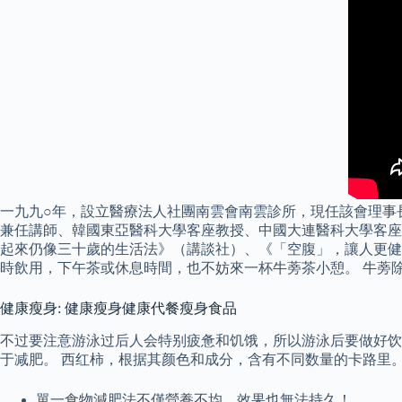
一九九○年，設立醫療法人社團南雲會南雲診所，現任該會理事
兼任講師、韓國東亞醫科大學客座教授、中國大連醫科大學客座
起來仍像三十歲的生活法》（講談社）、《「空腹」，讓人更健
時飲用，下午茶或休息時間，也不妨來一杯牛蒡茶小憩。 牛蒡
健康瘦身: 健康瘦身健康代餐瘦身食品
不过要注意游泳过后人会特别疲惫和饥饿，所以游泳后要做好饮
于减肥。 西红柿，根据其颜色和成分，含有不同数量的卡路里。
單一食物減肥法不僅營養不均，效果也無法持久！