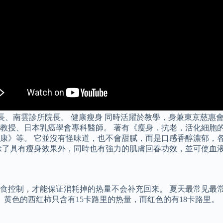
長、南雲診所院長。 健康瘦身 同時活躍於教學，身兼東京慈惠
教授、日本乳癌學會專科醫師。 著有《瘦身．抗老，活化細胞的
康》等。 它並沒有怪味道，也不會甜膩，而是口感香醇濃郁，
除了具有瘦身效果外，同時也有強力的肌膚回春功效，並可使血
食控制，才能保证消耗掉的热量不会补充回来。 夏天最常见最
 黄色的西红柿只含有15卡路里的热量，而红色的有18卡路里。