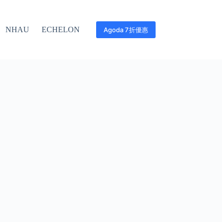
NHAU
ECHELON
Agoda 7折優惠