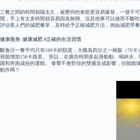
三餐之間的時間相隔太久，被壓抑的食慾更容易爆發，一發不可
閒，手上有太多時間就容易因為無聊、沒其他事可以做而不斷吃
評估客人們的減肥餐單，及時給予正確減肥方法，例如減肥早餐
健康瘦身: 健康減肥 #正確的生活習慣
斷食日一餐平均只有160卡的額度，大概為四分之一碗飯（70卡
視能增加156卡路里。 所以，在廣告時間多起身動動、喝杯水
躍和奔跑成份的運動。 拳擊不會對你的雙腿造成影響，但能鍛
動作嗎？