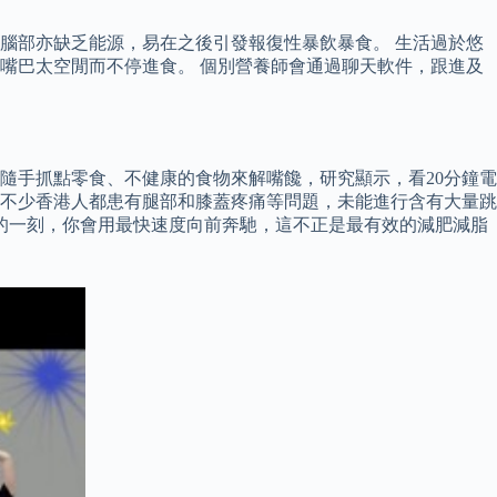
腦部亦缺乏能源，易在之後引發報復性暴飲暴食。 生活過於悠
嘴巴太空閒而不停進食。 個別營養師會通過聊天軟件，跟進及
會隨手抓點零食、不健康的食物來解嘴饞，研究顯示，看20分鐘電
 不少香港人都患有腿部和膝蓋疼痛等問題，未能進行含有大量跳
的一刻，你會用最快速度向前奔馳，這不正是最有效的減肥減脂