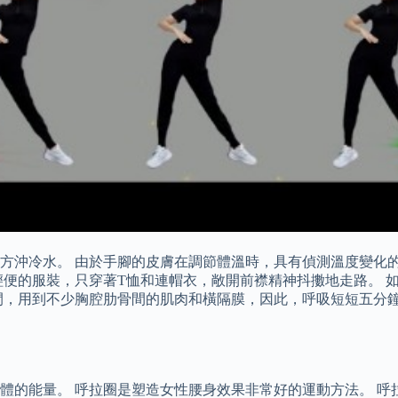
方沖冷水。 由於手腳的皮膚在調節體溫時，具有偵測溫度變化
輕便的服裝，只穿著T恤和連帽衣，敞開前襟精神抖擻地走路。 
間，用到不少胸腔肋骨間的肌肉和橫隔膜，因此，呼吸短短五分鐘
體的能量。 呼拉圈是塑造女性腰身效果非常好的運動方法。 呼