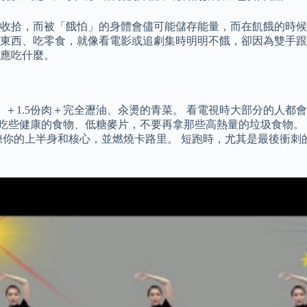
收拾，而被「餓怕」的身體會儘可能儲存能量，而在飢餓的時候
東西、吃零食，就像看電影或追劇集時明明不餓，卻因為雙手跟
應吃什麼。
）＋1.5份肉＋完全瀝油、汆燙的青菜。 看電視時大部分的人都
、吃些健康的食物、低糖麥片，不要再拿那些高熱量的垃圾食物。
煉你的上半身和核心，並燃燒卡路里。 短跑時，尤其是最後衝刺