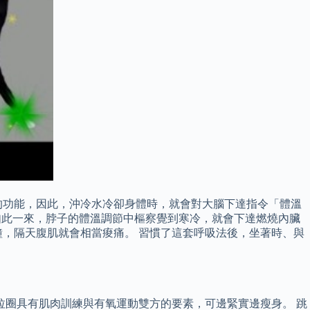
的功能，因此，沖冷水冷卻身體時，就會對大腦下達指令「體溫
如此一來，脖子的體溫調節中樞察覺到寒冷，就會下達燃燒內臟
，隔天腹肌就會相當痠痛。 習慣了這套呼吸法後，坐著時、與
拉圈具有肌肉訓練與有氧運動雙方的要素，可邊緊實邊瘦身。 跳