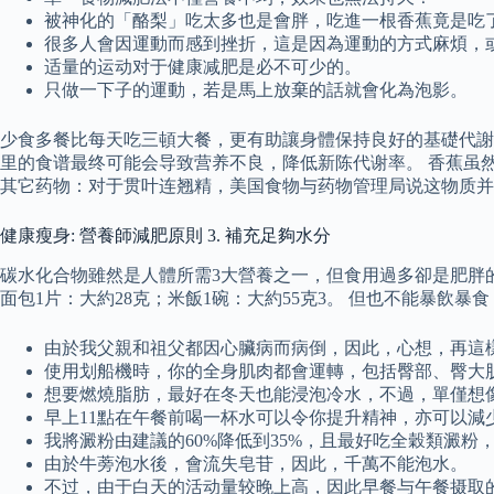
被神化的「酪梨」吃太多也是會胖，吃進一根香蕉竟是吃
很多人會因運動而感到挫折，這是因為運動的方式麻煩，
适量的运动对于健康减肥是必不可少的。
只做一下子的運動，若是馬上放棄的話就會化為泡影。
少食多餐比每天吃三頓大餐，更有助讓身體保持良好的基礎代謝率
里的食谱最终可能会导致营养不良，降低新陈代谢率。 香蕉虽然
其它药物：对于贯叶连翘精，美国食物与药物管理局说这物质并
健康瘦身: 營養師減肥原則 3. 補充足夠水分
碳水化合物雖然是人體所需3大營養之一，但食用過多卻是肥胖
面包1片：大約28克；米飯1碗：大約55克3。 但也不能暴飲
由於我父親和祖父都因心臟病而病倒，因此，心想，再這
使用划船機時，你的全身肌肉都會運轉，包括臀部、臀大
想要燃燒脂肪，最好在冬天也能浸泡冷水，不過，單僅想
早上11點在午餐前喝一杯水可以令你提升精神，亦可以減
我將澱粉由建議的60%降低到35%，且最好吃全穀類澱
由於牛蒡泡水後，會流失皂苷，因此，千萬不能泡水。
不过，由于白天的活动量较晚上高，因此早餐与午餐摄取