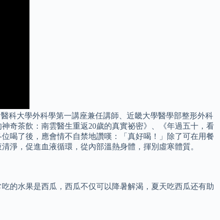
會醫科大學外科學第一講座兼任講師、近畿大學醫學部整形外科
神奇茶飲：南雲醫生重返20歲的真實祕密》、《年過五十，看
各位喝了後，應會情不自禁地讚嘆：「真好喝！」除了可在用餐
液清淨，促進血液循環，從內部溫熱身體，揮別虛寒體質。
常吃的水果是西瓜，西瓜不仅可以降暑解渴，夏天吃西瓜还有助