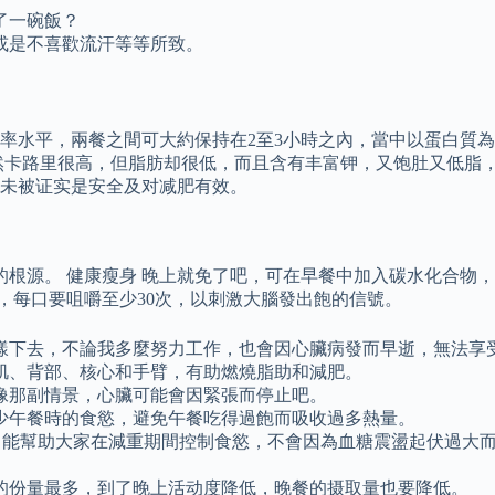
了一碗飯？
或是不喜歡流汗等等所致。
水平，兩餐之間可大約保持在2至3小時之內，當中以蛋白質為主
卡路里很高，但脂肪却很低，而且含有丰富钾，又饱肚又低脂，可
未被证实是安全及对减肥有效。
的根源。 健康瘦身 晚上就免了吧，可在早餐中加入碳水化合物
暴食，每口要咀嚼至少30次，以刺激大腦發出飽的信號。
樣下去，不論我多麼努力工作，也會因心臟病發而早逝，無法享
肌、背部、核心和手臂，有助燃燒脂助和減肥。
像那副情景，心臟可能會因緊張而停止吧。
少午餐時的食慾，避免午餐吃得過飽而吸收過多熱量。
粉，能幫助大家在減重期間控制食慾，不會因為血糖震盪起伏過大
的份量最多，到了晚上活动度降低，晚餐的摄取量也要降低。