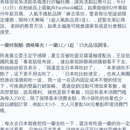
各樣假冒吳淡如名義進行詐騙社團，讓吳淡如忍無可忍，今日
（11日）在粉絲頁上霸氣向Facebook喊話，如果能做到2件事願
付年薪百萬。 人氣手搖飲品牌「麻古茶坊」驚喜祭出聖誕節限
定優惠，限時3天爽喝「1超人氣飲品買1送1」，趕緊先筆記再
說。 老師的教育方法，如果太偏激可能會讓家長或是社會難以
接受。
一蘭特製醋: 價格曝光！一蘭12／1起「15大品項調漲」
民進黨立委王定宇感嘆，夏立言被吃盡豆腐還極度配合，王並批
國民黨是「養老鼠咬布袋」，連自家祖師爺蔣經國都看不下去。
粉絲紛紛留言表示，「我還是去日本再吃好了」、「本來就吃不
飽了，這下更不用去吃了」、「日本吃比較便宜」，也有人揪團
想搶在漲價前吃一波。 買一送一在店內固定成本不變的情況
下，可推廣的雙贏行銷策略。 透過促銷活動可增加來客數，衝
高營業額，提高獲利。 雖然是親子餐廳，但設有基本消費門檻
為每人250元，除了保障基本消費金額，而小孩吃的份量也少，
故以總額計算，例如1大1小，大人只要點500元餐點即達消費門
檻。
，每次去日本都會想找一蘭去吃一下，還沒有吃過一蘭的你一定
要去試看看。 它的分店非常多，詳細各分店可以連結官網去看