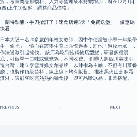
質，考量商品原物料、人力等營運成本持續增加，將在12月1日
(四)上午10點起，調整商品價格」。
一蘭特製醋: ‧ 手刀搶訂了！速食店連5天「免費送堡」 優惠碼
快看
日本大阪一名20多歲的年輕女教師，因中午便當被小學一年級學
生「偷吃」，憤而在該學生背上貼悔過書，罰他「遊校示眾」，
作法過激引起撻伐。 該店為吃到飽鍋物店型態，研發多種湯
底，可做單一口味或鴛鴦鍋，不同收費。 創辦人將四川美味引
進台灣，建立李雪辣嬌文創品牌，以辣椒為主軸，不但有川菜餐
廳，也製作頂級醬料，線上線下均有販售。 推出黑火山芝麻霜
淇淋，讓顧客吃完熱熱的麵食後，即可品嗜冰品，非常搭配。
PREVIOUS
NEXT