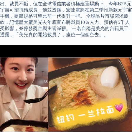
出、裁員不斷，但在全球電信業者積極建置驅動下，今年B2B元
宇宙可望持續成長，他並透露，宏達電將在第二季推新款元宇宙
手機，硬體規格可望比前一代提升一些。 全球晶片市場需求疲
軟，記憶體大廠美光去年底宣布將裁員10％人力、預估有5千人
受影響，並停發獎金與主管減薪。 一名自稱是美光的台籍員工
透露，「美光真的開始裁員了，座位一個個空去」。