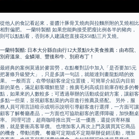
從他人的食記看起來，釜醬汁豚骨叉燒肉與拉麵所附的叉燒相比
相對偏肥。 一蘭特製醋 如果您能夠接受肥瘦比例各半的豬肉，
則可以點點看，否則本人建議您直接花$58點三片叉燒。
一蘭特製醋: 日本大分縣自由行12大景點9大美食推薦：由布院、
別府溫泉、金鱗湖、豐後和牛、別府布丁！
最經典的案例莫過於麥當勞，在點餐對話中加入「是否要加5元
把薯條升級變大」，只是多講一句話，就能達到畫龍點晴的效
果。 一般而言，在帶領顧客坐定位置後，可簡單介紹店內目前
新的菜色，滿足顧客嚐鮮慾望；推廣毛利高或目前庫存較多的餐
點，如果來的人數較多；可透過舉辦的活動或促銷方案，讓顧客
多點一些菜，並視顧客點菜的內容進行推薦及搭配。 另外，服
務人員可用言語暗示或明示說明引導顧客進行選擇，一方面可讓
顧客了解餐廳產品，一方面也可協助顧客的選擇障礙，加快翻桌
率。 同理可證，超商咖啡推出買一送一優惠，還提供寄杯服
務，就是要衝高客單價。 也增加客人再次上門及購買其它商品
的機會，帶動消費。 餐廳可定期或不定期舉辦促銷活動，增加