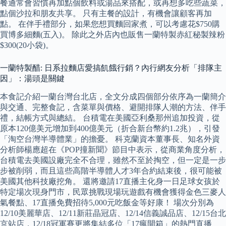
餐通常會習慣再加點個飲料或湯品來搭配，或再想多吃些蔬菜，
點個沙拉和朋友共享。 只有主餐的設計，有機會讓顧客再加
點。 在伴手禮部分，如果您想買麵回家煮，可以考慮花$750購
買博多細麵(五入)。 除此之外店內也販售一蘭特製赤紅秘製辣粉
$300(20小袋)。
一蘭特製醋: 日系拉麵店愛搞飢餓行銷？內行網友分析「排隊主
因」：湯頭是關鍵
本食記介紹一蘭台灣台北店，全文分成四個部分依序為一蘭簡介
與交通、完整食記，含菜單與價格、避開排隊人潮的方法、伴手
禮，結帳方式與總結。 台積電在美國亞利桑那州追加投資，從
原本120億美元增加到400億美元（折合新台幣約1.2兆），引發
「淘空台灣半導體業」的擔憂。 科克蘭資本董事長、知名外資
分析師楊應超在《POP撞新聞》節目中表示，從商業角度分析，
台積電去美國設廠完全不合理，雖然不至於掏空，但一定是一步
步被削弱，而且這些高階半導體人才3年合約結束後，很可能被
美國其他科技廠挖角。 還將邀請17直播主化身一日足球女孩於
特定場次現身門市，民眾挑戰現場玩遊戲有機會獲得金色三麥人
氣餐點、17直播免費招待5,000元吃飯金等好康！ 場次分別為
12/10美麗華店、12/11新莊晶冠店、12/14信義誠品店、12/15台北
京站店，12/18冠軍賽更將集結多位「17瘋開箱」的熱門直播