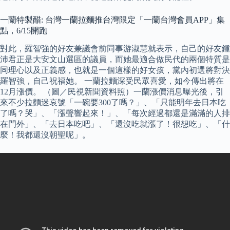
一蘭特製醋: 台灣一蘭拉麵推台灣限定「一蘭台灣會員APP」集
點，6/15開跑
對此，羅智強的好友兼議會前同事游淑慧就表示，自己的好友鍾
沛君正是大安文山選區的議員，而她最適合做民代的兩個特質是
同理心以及正義感，也就是一個這樣的好女孩，黨內初選將對決
羅智強，自己祝福她。 一蘭拉麵深受民眾喜愛，如今傳出將在
12月漲價。 （圖／民視新聞資料照）一蘭漲價消息曝光後，引
來不少拉麵迷哀號「一碗要300了嗎？」、「只能明年去日本吃
了嗎？哭」、「漲聲響起來！」、「每次經過都還是滿滿的人排
在門外」、「去日本吃吧」、「還沒吃就漲了！很想吃」、「什
麼！我都還沒朝聖呢」。