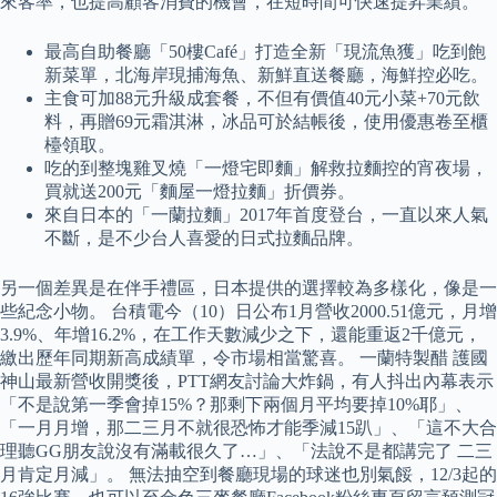
來客率，也提高顧客消費的機會，在短時間可快速提昇業績。
最高自助餐廳「50樓Café」打造全新「現流魚獲」吃到飽
新菜單，北海岸現捕海魚、新鮮直送餐廳，海鮮控必吃。
主食可加88元升級成套餐，不但有價值40元小菜+70元飲
料，再贈69元霜淇淋，冰品可於結帳後，使用優惠卷至櫃
檯領取。
吃的到整塊雞叉燒「一燈宅即麵」解救拉麵控的宵夜場，
買就送200元「麵屋一燈拉麵」折價券。
來自日本的「一蘭拉麵」2017年首度登台，一直以來人氣
不斷，是不少台人喜愛的日式拉麵品牌。
另一個差異是在伴手禮區，日本提供的選擇較為多樣化，像是一
些紀念小物。 台積電今（10）日公布1月營收2000.51億元，月增
3.9%、年增16.2%，在工作天數減少之下，還能重返2千億元，
繳出歷年同期新高成績單，令市場相當驚喜。 一蘭特製醋 護國
神山最新營收開獎後，PTT網友討論大炸鍋，有人抖出內幕表示
「不是說第一季會掉15%？那剩下兩個月平均要掉10%耶」、
「一月月增，那二三月不就很恐怖才能季減15趴」、「這不大合
理聽GG朋友說沒有滿載很久了…」、「法說不是都講完了 二三
月肯定月減」。 無法抽空到餐廳現場的球迷也別氣餒，12/3起的