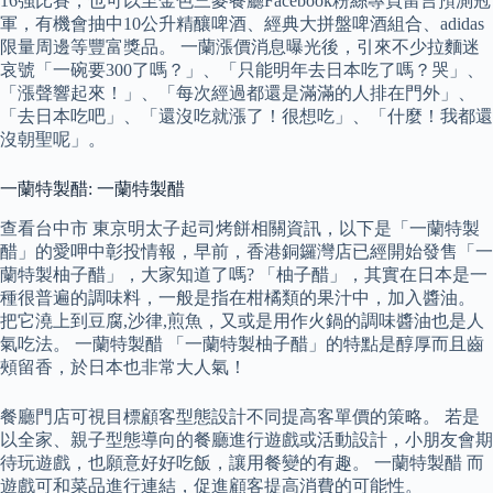
16強比賽，也可以至金色三麥餐廳Facebook粉絲專頁留言預測冠
軍，有機會抽中10公升精釀啤酒、經典大拼盤啤酒組合、adidas
限量周邊等豐富獎品。 一蘭漲價消息曝光後，引來不少拉麵迷
哀號「一碗要300了嗎？」、「只能明年去日本吃了嗎？哭」、
「漲聲響起來！」、「每次經過都還是滿滿的人排在門外」、
「去日本吃吧」、「還沒吃就漲了！很想吃」、「什麼！我都還
沒朝聖呢」。
一蘭特製醋: 一蘭特製醋
查看台中市 東京明太子起司烤餅相關資訊，以下是「一蘭特製
醋」的愛呷中彰投情報，早前，香港銅鑼灣店已經開始發售「一
蘭特製柚子醋」，大家知道了嗎? 「柚子醋」，其實在日本是一
種很普遍的調味料，一般是指在柑橘類的果汁中，加入醬油。
把它澆上到豆腐,沙律,煎魚，又或是用作火鍋的調味醬油也是人
氣吃法。 一蘭特製醋 「一蘭特製柚子醋」的特點是醇厚而且齒
頰留香，於日本也非常大人氣！
餐廳門店可視目標顧客型態設計不同提高客單價的策略。 若是
以全家、親子型態導向的餐廳進行遊戲或活動設計，小朋友會期
待玩遊戲，也願意好好吃飯，讓用餐變的有趣。 一蘭特製醋 而
遊戲可和菜品進行連結，促進顧客提高消費的可能性。