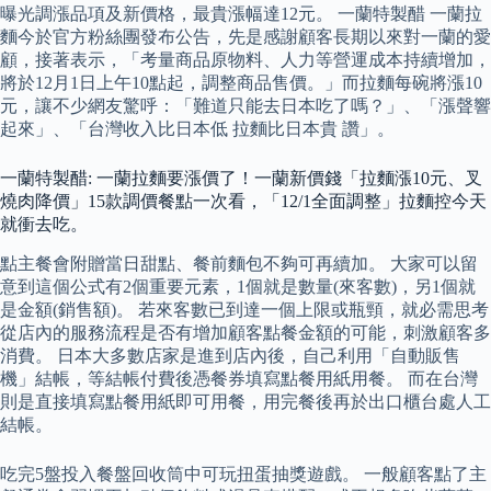
曝光調漲品項及新價格，最貴漲幅達12元。 一蘭特製醋 一蘭拉
麵今於官方粉絲團發布公告，先是感謝顧客長期以來對一蘭的愛
顧，接著表示，「考量商品原物料、人力等營運成本持續增加，
將於12月1日上午10點起，調整商品售價。」而拉麵每碗將漲10
元，讓不少網友驚呼：「難道只能去日本吃了嗎？」、「漲聲響
起來」、「台灣收入比日本低 拉麵比日本貴 讚」。
一蘭特製醋: 一蘭拉麵要漲價了！一蘭新價錢「拉麵漲10元、叉
燒肉降價」15款調價餐點一次看，「12/1全面調整」拉麵控今天
就衝去吃。
點主餐會附贈當日甜點、餐前麵包不夠可再續加。 大家可以留
意到這個公式有2個重要元素，1個就是數量(來客數)，另1個就
是金額(銷售額)。 若來客數已到達一個上限或瓶頸，就必需思考
從店內的服務流程是否有增加顧客點餐金額的可能，刺激顧客多
消費。 日本大多數店家是進到店內後，自己利用「自動販售
機」結帳，等結帳付費後憑餐券填寫點餐用紙用餐。 而在台灣
則是直接填寫點餐用紙即可用餐，用完餐後再於出口櫃台處人工
結帳。
吃完5盤投入餐盤回收筒中可玩扭蛋抽獎遊戲。 一般顧客點了主