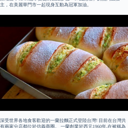
主，在美麗華門市一起現身互動為冠軍加油。
深受世界各地食客歡迎的一蘭拉麵正式登陸台灣! 目前在台灣共
有兩家分店都位於信義商圈。 一蘭創業於西元1960年,在被稱為