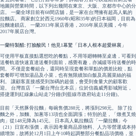
地圖與營業時間，以下列出幾間在東京、大阪、京都市中心的分
店。 一蘭全球目前有68間店舖，是一家在台灣擁有超高人氣的
拉麵店。 商家創立於西元1960年(昭和35年)的日本福岡，目前為
拉麵連鎖店。 一蘭2013年展店香港，2016年展店美國，今年
2017年展店台灣。
一蘭特製醋: 打臉酸民！他見1幕驚「日本人根本超愛林襄」
可使用平板直接點選想吃的餐點，不用等廻轉轉至桌邊，可看到
送餐軌道快速直達送餐到面前，感覺有趣，亦減緩等待送餐的時
間。 不僅是套餐組合，還同時呈現套餐和單點的價差比較，點
套餐即可增加湯品及小菜，也有無限續加白飯及高麗菜絲的福
利。 讓顧客直接感受到加碼的超值，會受到食量大的顧客歡
迎。 台灣首店「一蘭台灣台北本店」位於信義威秀影城附近，
搭捷運到紅線象山站走7分鐘(到藍線市政府站走11分鐘)。
目前「天然豚骨拉麵」每碗售價288元，將漲到298元。 除了拉
麵之外，加麵、加蔥等13項也全面調漲；特別的是，「燉煮叉燒
肉」從148元降為145元。 日本高人氣拉麵店「一蘭拉麵」今
（21）日宣布漲價，表示因考量商品原物料、人力等營運成本持
續增加，故將於12月1日上午10時起調整部分餐點品項價格，並