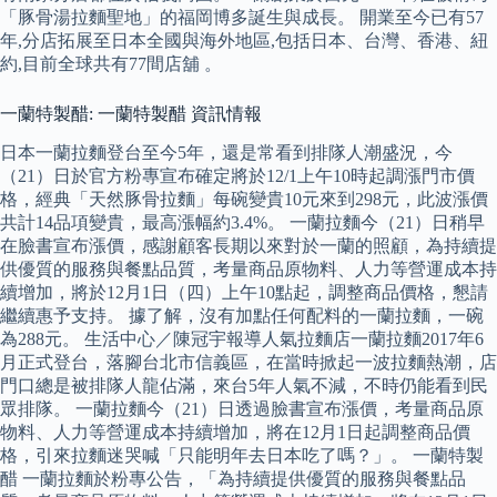
「豚骨湯拉麵聖地」的福岡博多誕生與成長。 開業至今已有57
年,分店拓展至日本全國與海外地區,包括日本、台灣、香港、紐
約,目前全球共有77間店舖 。
一蘭特製醋: 一蘭特製醋 資訊情報
日本一蘭拉麵登台至今5年，還是常看到排隊人潮盛況，今
（21）日於官方粉專宣布確定將於12/1上午10時起調漲門市價
格，經典「天然豚骨拉麵」每碗變貴10元來到298元，此波漲價
共計14品項變貴，最高漲幅約3.4%。 一蘭拉麵今（21）日稍早
在臉書宣布漲價，感謝顧客長期以來對於一蘭的照顧，為持續提
供優質的服務與餐點品質，考量商品原物料、人力等營運成本持
續增加，將於12月1日（四）上午10點起，調整商品價格，懇請
繼續惠予支持。 據了解，沒有加點任何配料的一蘭拉麵，一碗
為288元。 生活中心／陳冠宇報導人氣拉麵店一蘭拉麵2017年6
月正式登台，落腳台北市信義區，在當時掀起一波拉麵熱潮，店
門口總是被排隊人龍佔滿，來台5年人氣不減，不時仍能看到民
眾排隊。 一蘭拉麵今（21）日透過臉書宣布漲價，考量商品原
物料、人力等營運成本持續增加，將在12月1日起調整商品價
格，引來拉麵迷哭喊「只能明年去日本吃了嗎？」。 一蘭特製
醋 一蘭拉麵於粉專公告，「為持續提供優質的服務與餐點品