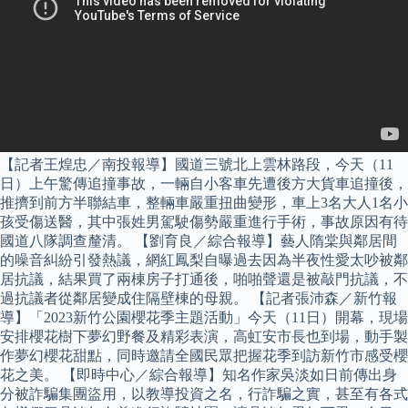
【記者王煌忠／南投報導】國道三號北上雲林路段，今天（11
日）上午驚傳追撞事故，一輛自小客車先遭後方大貨車追撞後，
推擠到前方半聯結車，整輛車嚴重扭曲變形，車上3名大人1名小
孩受傷送醫，其中張姓男駕駛傷勢嚴重進行手術，事故原因有待
國道八隊調查釐清。 【劉育良／綜合報導】藝人隋棠與鄰居間
的噪音糾紛引發熱議，網紅鳳梨自曝過去因為半夜性愛太吵被鄰
居抗議，結果買了兩棟房子打通後，啪啪聲還是被敲門抗議，不
過抗議者從鄰居變成住隔壁棟的母親。 【記者張沛森／新竹報
導】「2023新竹公園櫻花季主題活動」今天（11日）開幕，現場
安排櫻花樹下夢幻野餐及精彩表演，高虹安市長也到場，動手製
作夢幻櫻花甜點，同時邀請全國民眾把握花季到訪新竹市感受櫻
花之美。 【即時中心／綜合報導】知名作家吳淡如日前傳出身
分被詐騙集團盜用，以教導投資之名，行詐騙之實，甚至有各式