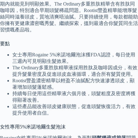
期內就能見到明顯效果。The Ordinary多重胜肽精華含有胜肽同
咖啡因，特別適合早期頭髮稀疏問題。Rootist豐盈精華能增厚髮
絲同時滋養頭皮，質地清爽唔油膩。只要持續使用，每款都能助
你擁有更健康濃密嘅秀髮。繼續探索，搵到最適合你髮質同生活
習慣嘅產品啦。
要點
女士專用Rogaine 5%米諾地爾泡沫獲FDA認證，每日使用
三週內可見明顯生髮效果。
The Ordinary多重胜肽精華液採用胜肽及咖啡因成分，有效
提升髮量密度及促進頭皮血液循環，適合所有髮質使用。
Rootist豐盈濃密精華以輕盈不油膩配方快速滲透頭皮，顯
著增加頭髮蓬鬆感。
持續每日使用這些精華液六個月後，頭髮粗度及密度將獲
得顯著改善。
這些產品能改善頭皮健康狀態，促進頭髮恢復活力，有效
提升使用者自信。
女性專用5%米諾地爾生髮泡沫
Rogaine女性專用5%米諾地爾泡沫，為面對
頭髮稀疏或脫落
問題