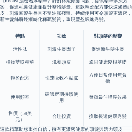
《Rootist 濃密增厚精華》針對稀疏頭髮問題，提供精準解決方
案，促進毛囊健康並提升整體髮量。這款輕盈配方能快速滲透頭
皮，刺激頭髮生長且不留油膩殘留。持續使用可令頭髮更濃密，
新生髮絲將逐漸轉化稀疏髮質，重現豐盈飄逸秀髮。
特點
功效
對頭髮的影響
活性肽
刺激生長因子
促進新生髮生長
植物萃取精華
滋養頭皮
鞏固健康髮根基礎
方便日常使用無負
輕盈配方
快速吸收不黏膩
擔
建議定期持續使
使用頻率
發揮最佳增厚效果
用
售價（58美
合理投資
換取長遠健康秀髮
元）
這款精華助您重拾自信，擁有更濃密健康的頭髮與活力頭皮——