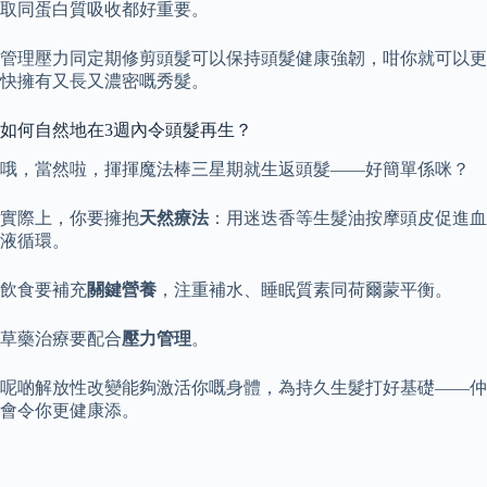
取同蛋白質吸收都好重要。
管理壓力同定期修剪頭髮可以保持頭髮健康強韌，咁你就可以更
快擁有又長又濃密嘅秀髮。
如何自然地在3週內令頭髮再生？
哦，當然啦，揮揮魔法棒三星期就生返頭髮——好簡單係咪？
實際上，你要擁抱
天然療法
：用迷迭香等生髮油按摩頭皮促進血
液循環。
飲食要補充
關鍵營養
，注重補水、睡眠質素同荷爾蒙平衡。
草藥治療要配合
壓力管理
。
呢啲解放性改變能夠激活你嘅身體，為持久生髮打好基礎——仲
會令你更健康添。