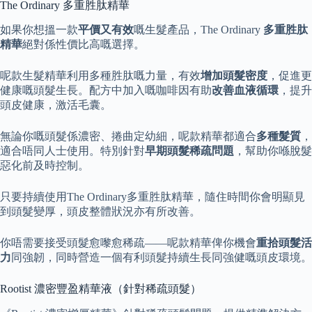
The Ordinary 多重胜肽精華
如果你想搵一款
平價又有效
嘅生髮產品，The Ordinary
多重胜肽
精華
絕對係性價比高嘅選擇。
呢款生髮精華利用多種胜肽嘅力量，有效
增加頭髮密度
，促進更
健康嘅頭髮生長。配方中加入嘅咖啡因有助
改善血液循環
，提升
頭皮健康，激活毛囊。
無論你嘅頭髮係濃密、捲曲定幼細，呢款精華都適合
多種髮質
，
適合唔同人士使用。特別針對
早期頭髮稀疏問題
，幫助你喺脫髮
惡化前及時控制。
只要持續使用The Ordinary多重胜肽精華，隨住時間你會明顯見
到頭髮變厚，頭皮整體狀況亦有所改善。
你唔需要接受頭髮愈嚟愈稀疏——呢款精華俾你機會
重拾頭髮活
力
同強韌，同時營造一個有利頭髮持續生長同強健嘅頭皮環境。
Rootist 濃密豐盈精華液（針對稀疏頭髮）