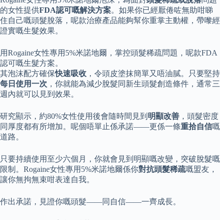
的女性提供
FDA認可嘅解決方案
。如果你已經厭倦咗無助咁睇
住自己嘅頭髮脫落，呢款治療產品能夠幫你重掌主動權，帶嚟經
證實嘅生髮效果。
用Rogaine女性專用5%米諾地爾，掌控頭髮稀疏問題，呢款FDA
認可嘅生髮方案。
其泡沫配方確保
快速吸收
，令頭皮塗抹簡單又唔油膩。只要堅持
每日使用一次
，你就能為減少脫髮同新生頭髮創造條件，通常三
週內就可以見到效果。
研究顯示，約80%女性使用後會隨時間見到
明顯改善
，頭髮密度
同厚度都有所增加。呢個唔單止係承諾——更係一條
重拾自信
嘅
道路。
只要持續使用至少六個月，你就會見到明顯嘅改變，突破脫髮嘅
限制。Rogaine女性專用5%米諾地爾係你
對抗頭髮稀疏
嘅盟友，
讓你無拘無束咁表達自我。
作出承諾，見證你嘅頭髮——同自信——一齊成長。