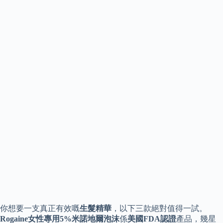
你想要一支真正有效嘅
生髮精華
，以下三款絕對值得一試。
Rogaine女性專用5%米諾地爾泡沫
係
美國FDA認證
產品，幾星