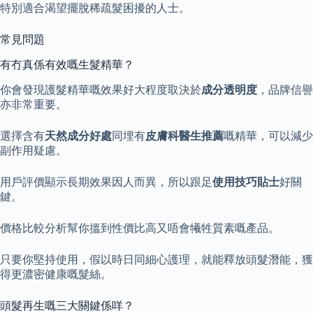
特別適合渴望擺脫稀疏髮困擾的人士。
常見問題
有冇真係有效嘅生髮精華？
你會發現護髮精華嘅效果好大程度取決於
成分透明度
，品牌信譽
亦非常重要。
選擇含有
天然成分好處
同埋有
皮膚科醫生推薦
嘅精華，可以減少
副作用疑慮。
用戶評價顯示長期效果因人而異，所以跟足
使用技巧貼士
好關
鍵。
價格比較分析幫你搵到性價比高又唔會犧牲質素嘅產品。
只要你堅持使用，假以時日同細心護理，就能釋放頭髮潛能，獲
得更濃密健康嘅髮絲。
頭髮再生嘅三大關鍵係咩？