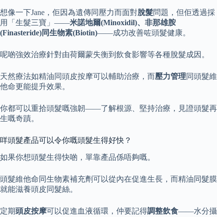
想像一下Jane，佢因為遺傳同壓力而面對
脫髮
問題，但佢透過採
用「生髮三寶」——
米諾地爾(Minoxidil)、非那雄胺
(Finasteride)同生物素(Biotin)
——成功改善咗頭髮健康。
呢啲強效治療針對由荷爾蒙失衡到飲食影響等各種脫髮成因。
天然療法如精油同頭皮按摩可以輔助治療，而
壓力管理
同頭髮維
他命更能提升效果。
你都可以重拾頭髮嘅強韌——了解根源、堅持治療，見證頭髮再
生嘅奇蹟。
咩頭髮產品可以令你嘅頭髮生得好快？
如果你想頭髮生得快啲，單靠產品係唔夠嘅。
頭髮維他命同生物素補充劑可以從內在促進生長，而精油同髮膜
就能滋養頭皮同髮絲。
定期
頭皮按摩
可以促進血液循環，仲要記得
調整飲食
——水分攝