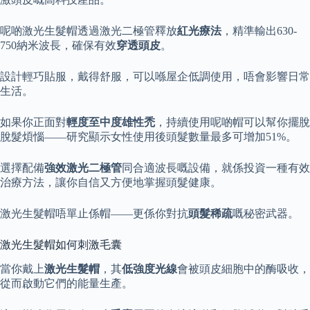
呢啲激光生髮帽透過激光二極管釋放
紅光療法
，精準輸出630-
750納米波長，確保有效
穿透頭皮
。
設計輕巧貼服，戴得舒服，可以喺屋企低調使用，唔會影響日常
生活。
如果你正面對
輕度至中度雄性禿
，持續使用呢啲帽可以幫你擺脫
脫髮煩惱——研究顯示女性使用後頭髮數量最多可增加51%。
選擇配備
強效激光二極管
同合適波長嘅設備，就係投資一種有效
治療方法，讓你自信又方便地掌握頭髮健康。
激光生髮帽唔單止係帽——更係你對抗
頭髮稀疏
嘅秘密武器。
激光生髮帽如何刺激毛囊
當你戴上
激光生髮帽
，其
低強度光線
會被頭皮細胞中的酶吸收，
從而啟動它們的能量生產。