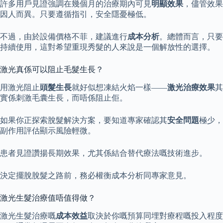
許多用戶見證強調在幾個月的治療期內可見
明顯效果
，儘管效果
因人而異。只要遵循指引，安全隱憂極低。
不過，由於設備價格不菲，建議進行
成本分析
。總體而言，只要
持續使用，這對希望重現秀髮的人來說是一個解放性的選擇。
激光真係可以阻止毛髮生長？
用激光阻止
頭髮生長
就好似想凍結火焰一樣——
激光治療效果
其
實係刺激毛囊生長，而唔係阻止佢。
如果你正探索脫髮解決方案，要知道專家確認其
安全問題
極少，
副作用評估顯示風險輕微。
患者見證讚揚長期效果，尤其係結合替代療法嘅技術進步。
決定擺脫脫髮之路前，務必權衡成本分析同專家意見。
激光生髮治療值唔值得做？
激光生髮治療嘅
成本效益
取決於你嘅預算同埋對療程嘅投入程度