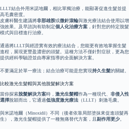
LLLT結合外用米諾地爾，相比單獨治療，能顯著促進生髮並提
高毛囊密度。
皮膚科醫生建議將
非那雄胺
或
微針滾輪
與激光療法結合使用以增
強效果。及早諮詢有助制定
個人化治療方案
，針對您的特定脫髮
模式與目標進行治療。
通過將LLLT與經證實有效的療法結合，您能更有效地掌握生髮
進程，展現更豐盈濃密的頭髮。這種方法不僅針對症狀，更為您
提供經科學驗證並由專家指導的全面解決方案。
不要滿足於單一療法；結合治療可能是您實現
持久生髮
的關鍵。
比較激光生髮帽與其他脫髮解決方案
當你探索
脫髮解決方案
時，
激光生髮帽
作為一種現代、
非侵入性
選擇
脫穎而出，它通過
低強度激光療法
（LLLT）刺激毛囊。
與米諾地爾（Minoxidil）不同（後者依靠局部塗抹來促進頭髮再
生），激光生髮帽提供了一種無痛替代方案，且
副作用更少
。