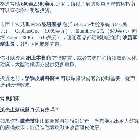
格通常喺
600至2,500美元
之間，所以了解邊度買同埋價格指南
可以幫你作出明智投資。
市面上常見嘅
FDA認證產品
包括 iRestore生髮系統（695美
元）、CapillusOne（1,099美元）、Illumiflow 272（649美元）同
埋 Kiierr 148 Pro（645美元），呢啲產品都經過驗證能夠
改善頭
髮生長
，針對唔同脫髮問題。
你可以透過
網上零售商
方便購買，或者去專門診所獲取個人化
建議，大型連鎖店亦提供更多選擇。
投資之前，
諮詢皮膚科醫生
可以確保設備適合你嘅需要，從而
達到最佳效果。
常見問題
激光生髮儀器真係有效嗎？
如果你對
激光技術
用於頭髮再生感到好奇，光療顯示出令人鼓舞
的設備效果，能促進毛囊刺激並改善頭皮健康。