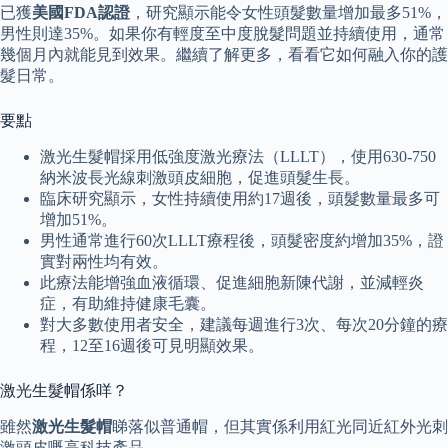
已獲
美國FDA認證
，研究顯示能令女性頭髮數量增加最多51%，
男性則達35%。如果你有輕度至中度脫髮問題並持續使用，通常
幾個月內就能見到效果。繼續了解更多，看看它如何融入你的護
髮日常。
要點
激光生髮帽採用低強度激光療法（LLLT），使用630-750
納米波長光線刺激頭皮細胞，促進頭髮生長。
臨床研究顯示，女性持續使用約17週後，頭髮數量最多可
增加51%。
男性通常進行60次LLLT療程後，頭髮密度約增加35%，證
實對兩性均有效。
此療法能增強血液循環、促進細胞新陳代謝，並減輕炎
症，有助維持健康毛囊。
對大多數使用者安全，建議每週進行3次、每次20分鐘的療
程，12至16週後可見明顯效果。
激光生髮帽係咩？
雖然
激光生髮帽
睇落似普通帽，但其實係利用紅光同近紅外光刺
激頭皮嘅高科技產品。