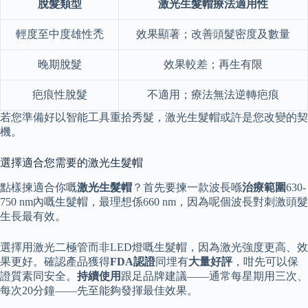
脫髮類型
激光生髮帽療法適用性
輕度至中度雄性禿
效果顯著；改善頭髮密度及數量
晚期脫髮
效果較差；再生有限
疤痕性脫髮
不適用；療法無法逆轉疤痕
若您準備好以智能工具重拾秀髮，激光生髮帽或許是您改變的契
機。
選擇適合您需要的激光生髮帽
點樣揀適合你嘅
激光生髮帽
？首先要揀一款波長喺
治療範圍
630-
750 nm內嘅生髮帽，最理想係660 nm，因為呢個波長對刺激頭髮
生長最有效。
選擇用激光二極管而非LED燈嘅生髮帽，因為激光強度更高、效
果更好。確認產品獲得
FDA認證
同埋有
大量好評
，咁先可以保
證質素同安全。
持續使用
跟足品牌建議——通常每星期用三次、
每次20分鐘——先至能夠發揮最佳效果。