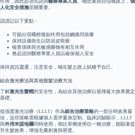
作用，因此必須先諮詢
醫療專業人員
。喺您重拾自信嘅路上，
個
人化安全措施
至關重要。
請謹記以下要點：
可能出現嘅輕微副作用包括觸痛同痕癢
保持設備衛生以防頭皮暗瘡
檢查係咪與光敏感藥物有相互作用
務必諮詢醫療專業人員以確保個人安全
保持資訊靈通，注意安全，喺生髮之路上賦權予自己。
結合激光療法與其他脫髮治療方法
了解
激光生髮帽
的安全性，為結合其他治療以發揮最大效果奠定
基礎。
低強度激光治療（LLLT）作為
綜合治療策略
的一部分時效果最
佳，這些策略需根據個人需求量身定制。臨床試驗顯示，LLLT
與
外用米諾地爾
同時使用，相比單獨使用任一種治療，能顯著提
升生髮效果，增強毛囊刺激與密度。