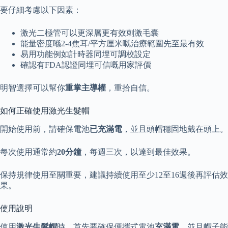
要仔細考慮以下因素：
激光二極管可以更深層更有效刺激毛囊
能量密度喺2-4焦耳/平方厘米嘅治療範圍先至最有效
易用功能例如計時器同埋可調校設定
確認有FDA認證同埋可信嘅用家評價
明智選擇可以幫你
重掌主導權
，重拾自信。
如何正確使用激光生髮帽
開始使用前，請確保電池
已充滿電
，並且頭帽穩固地戴在頭上。
每次使用通常約
20分鐘
，每週三次，以達到最佳效果。
保持規律使用至關重要，建議持續使用至少12至16週後再評估效
果。
使用說明
使用
激光生髮帽
時，首先要確保便攜式電池
充滿電
，並且帽子能