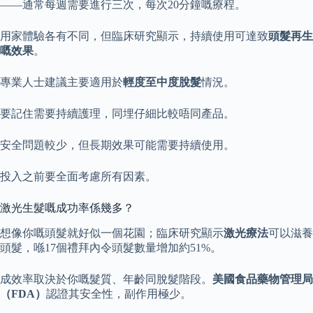
——通常每週需要進行三次，每次20分鐘嘅療程。
用家體驗各有不同，但臨床研究顯示，持續使用可達致
頭髮再生
嘅效果
。
專業人士建議主要適用於
輕度至中度脫髮
情況。
要記住需要持續護理，同埋仔細比較唔同產品。
安全問題較少，但長期效果可能需要持續使用。
投入之前要全面考慮所有因素。
激光生髮嘅成功率係幾多？
想像你嘅頭髮就好似一個花園；臨床研究顯示
激光療法
可以滋養
頭髮，喺17個禮拜內令頭髮數量增加約51%。
成效率取決於你嘅髮質、年齡同脫髮階段。
美國食品藥物管理局
（FDA）
認證其安全性，副作用極少。