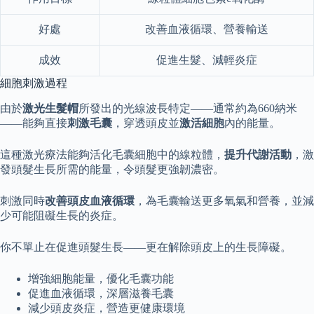
好處
改善血液循環、營養輸送
成效
促進生髮、減輕炎症
細胞刺激過程
由於
激光生髮帽
所發出的光線波長特定——通常約為660納米
——能夠直接
刺激毛囊
，穿透頭皮並
激活細胞
內的能量。
這種激光療法能夠活化毛囊細胞中的線粒體，
提升代謝活動
，激
發頭髮生長所需的能量，令頭髮更強韌濃密。
刺激同時
改善頭皮血液循環
，為毛囊輸送更多氧氣和營養，並減
少可能阻礙生長的炎症。
你不單止在促進頭髮生長——更在解除頭皮上的生長障礙。
增強細胞能量，優化毛囊功能
促進血液循環，深層滋養毛囊
減少頭皮炎症，營造更健康環境