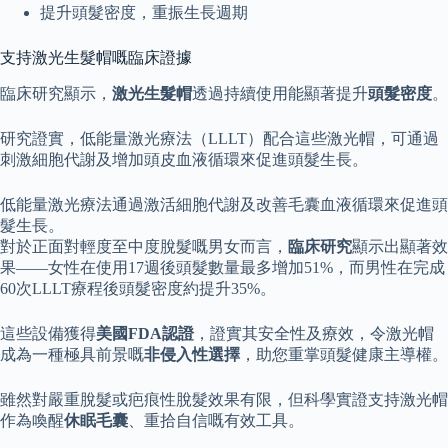
提升頭髮密度，重振生長週期
支持激光生髮帽嘅臨床證據
臨床研究顯示，
激光生髮帽
透過持續使用能顯著提升
頭髮密度
。
研究證實，低能量激光療法（LLLT）配合這些激光帽，可通過
刺激細胞代謝及增加頭皮血液循環來促進頭髮生長。
低能量激光療法通過激活細胞代謝及改善毛囊血液循環來促進頭
髮生長。
對於正面對輕度至中度脫髮嘅男女而言，
臨床研究
顯示出顯著效
果——女性在使用17週後頭髮數量最多增加51%，而男性在完成
60次LLLT療程後頭髮密度約提升35%。
這些設備獲得
美國FDA認證
，證實其安全性及療效，令激光帽
成為一種極具前景嘅
非侵入性選擇
，助您重掌頭髮健康主導權。
雖然對嚴重脫髮或疤痕性脫髮效果有限，但科學實證支持激光帽
作為喚醒
休眠毛囊
、重拾自信嘅有效工具。