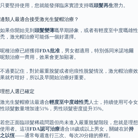
只要堅持使用，您就能發揮臨床實證支持嘅
頭髮再生
潛力。
邊類人最適合接受激光生髮帽治療？
如果你開始見到
頭髮變薄
嘅早期跡象，或者有輕度至中度嘅雄性
禿，激光帽治療可能係一個好選擇。
呢種治療已經獲得
FDA批准
，男女都適用，特別係同米諾地爾
呢類治療一齊用，效果會更加顯著。
不過要記住，對於嚴重脫髮或者疤痕性脫髮情況，激光帽治療效
果就冇咁好，所以及早開始治療好重要。
理想人選已確定
激光生髮帽療法最適合
輕度至中度雄性禿
人士，持續使用可令女
性頭髮數量增加達51%，男性頭髮密度提升35%。
若您正面臨頭髮稀疏問題但尚未進入嚴重脫髮階段，您就是理想
使用者。這項
FDA認可治療
適合18歲或以上男女，關鍵在於
持
之以恆
——通常每週進行三次、每次20分鐘的療程。