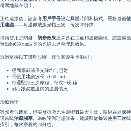
穩固地戴在頭上。
正確連接後，請參考
用戶手冊
設定具體時間和模式。嚴格遵循
使
用建議
——每週佩戴激光帽三次，每次20分鐘。
持續使用是關鍵；
初步效果
通常會在12至16週後顯現。該設備應
發出約660 nm波長的光線以達至理想效果。
透過堅持以下護理步驟，釋放頭髮生長潛能：
穩固佩戴確保光線均勻照射
只使用建議波長（660 nm）
每週堅持三次療程，每次20分鐘
耐心跟蹤數週內的進展情況
治療頻率
雖然看似簡單，但要發揮激光生髮帽嘅最大功效，關鍵在於保持
適當嘅
治療頻率
。為咗達到理想效果，建議跟從每週使用
三次
嘅
指引，每次療程約20分鐘。