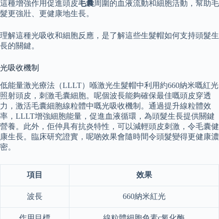
這種增強作用促進頭皮
毛囊
周圍的血液流動和細胞活動，幫助毛
髮更強壯、更健康地生長。
理解這種光吸收和細胞反應，是了解這些生髮帽如何支持頭髮生
長的關鍵。
光吸收機制
低能量激光療法（LLLT）喺激光生髮帽中利用約660納米嘅紅光
照射頭皮，刺激毛囊細胞。呢個波長能夠確保最佳嘅頭皮穿透
力，激活毛囊細胞線粒體中嘅光吸收機制。通過提升線粒體效
率，LLLT增強細胞能量，促進血液循環，為頭髮生長提供關鍵
營養。此外，佢仲具有抗炎特性，可以減輕頭皮刺激，令毛囊健
康生長。臨床研究證實，呢啲效果會隨時間令頭髮變得更健康濃
密。
項目
效果
波長
660納米紅光
作用目標
線粒體細胞色素c氧化酶