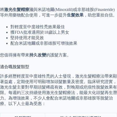
將
激光生髮帽療法
與米諾地爾(Minoxidil)或非那雄胺(Finasteride)
等外用藥物配合使用，可進一步提升
生髮效果
，助您重拾自信。
對輕度至中度雄性禿效果最佳
獲FDA批准適用於18歲以上男女
堅持使用才能見效
配合米諾地爾或非那雄胺可增強效果
您值得擁有帶來
持久改變
的護髮方案。
適合嘅脫髮類型
許多經歷輕度至中度雄性禿的人士發現，激光生髮帽療法帶來顯
著益處，定期使用可明顯增加頭髮數量及密度。臨床研究證實，
激光生髮主要對早期頭髮稀疏有效，對晚期或疤痕性脫髮效果有
限。每週約三次持續使用激光生髮帽療法，能最大化頭髮再生潛
力。為增強效果，不少人會配合米諾地爾或非那雄胺等脫髮治
療。以下人士最為受惠：