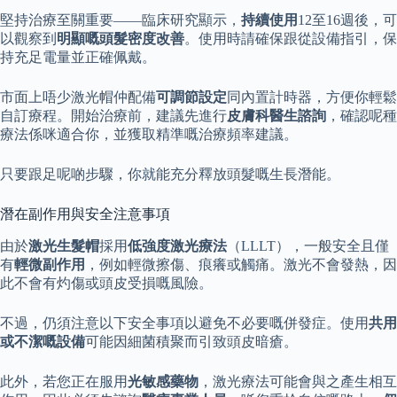
堅持治療至關重要——臨床研究顯示，
持續使用
12至16週後，可
以觀察到
明顯嘅頭髮密度改善
。使用時請確保跟從設備指引，保
持充足電量並正確佩戴。
市面上唔少激光帽仲配備
可調節設定
同內置計時器，方便你輕鬆
自訂療程。開始治療前，建議先進行
皮膚科醫生諮詢
，確認呢種
療法係咪適合你，並獲取精準嘅治療頻率建議。
只要跟足呢啲步驟，你就能充分釋放頭髮嘅生長潛能。
潛在副作用與安全注意事項
由於
激光生髮帽
採用
低強度激光療法
（LLLT），一般安全且僅
有
輕微副作用
，例如輕微擦傷、痕癢或觸痛。激光不會發熱，因
此不會有灼傷或頭皮受損嘅風險。
不過，仍須注意以下安全事項以避免不必要嘅併發症。使用
共用
或不潔嘅設備
可能因細菌積聚而引致頭皮暗瘡。
此外，若您正在服用
光敏感藥物
，激光療法可能會與之產生相互