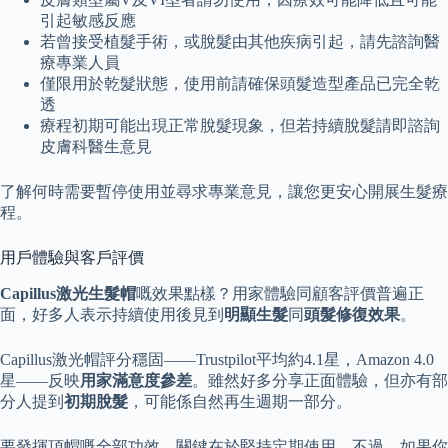
引起敏感反應
若曾接受植髮手術，或脫髮由其他疾病引起，請先諮詢醫
療專業人員
僅限用於乾髮狀態，使用前請確保頭髮造型產品已完全乾
透
療程初期可能出現正常脫髮現象，但若持續脫髮請即諮詢
皮膚科醫生意見
了解何時需要暫停使用並尋求專業意見，讓您更安心開展生髮療
程。
用戶體驗與客戶評價
Capillus激光生髮帽
嘅效果點樣？用家體驗同顧客評價普遍正
面，好多人表示持續使用後見到
明顯生髮
同
頭髮修復效果
。
Capillus激光帽評分穩固——Trustpilot平均約4.1星，Amazon 4.0
星——反映
用家滿意度參差
。雖然好多分享正面體驗，但亦有部
分人提到
初期脫髮
，可能係自然再生週期一部分。
要發揮頂帽嘅全部功效，關鍵在於堅持定期使用。不過，如果你