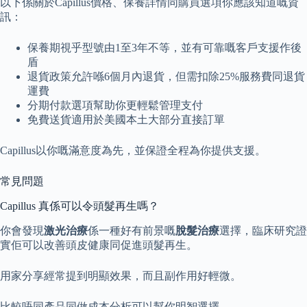
以下係關於Capillus價格、保養詳情同購買選項你應該知道嘅資
訊：
保養期視乎型號由1至3年不等，並有可靠嘅客戶支援作後
盾
退貨政策允許喺6個月內退貨，但需扣除25%服務費同退貨
運費
分期付款選項幫助你更輕鬆管理支付
免費送貨適用於美國本土大部分直接訂單
Capillus以你嘅滿意度為先，並保證全程為你提供支援。
常見問題
Capillus 真係可以令頭髮再生嗎？
你會發現
激光治療
係一種好有前景嘅
脫髮治療
選擇，臨床研究證
實佢可以改善頭皮健康同促進頭髮再生。
用家分享經常提到明顯效果，而且副作用好輕微。
比較唔同產品同做成本分析可以幫你明智選擇。