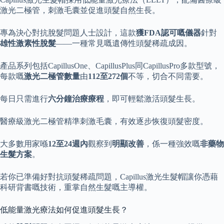
激光二極管，刺激毛囊並促進頭髮自然生長。
專為決心對抗脫髮問題人士設計，這款
獲FDA認可嘅儀器
針對
雄性激素性脫髮
——一種常見嘅遺傳性頭髮稀疏成因。
產品系列包括CapillusOne、CapillusPlus同CapillusPro多款型號，
每款嘅
激光二極管數量
由
112至272個
不等，切合不同需要。
每日只需進行
六分鐘治療療程
，即可輕鬆激活頭髮生長。
醫療級激光二極管精準刺激毛囊，有效逐步恢復頭髮密度。
大多數用家喺
12至24週內
觀察到
明顯改善
，係一種強效嘅
非藥物
生髮方案
。
若你已準備好對抗頭髮稀疏問題，Capillus激光生髮帽讓你憑藉
科研背書嘅技術，重掌自然生髮嘅主導權。
低能量激光療法如何促進頭髮生長？