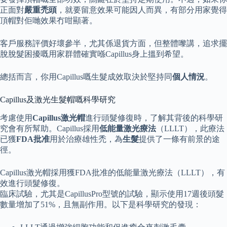
正面對
嚴重禿頭
，就要留意效果可能因人而異，有部分用家覺得
頂帽對佢哋效果冇咁顯著。
客戶服務評價好壞參半，尤其係退貨方面，但整體嚟講，追求擺
脫脫髮困擾嘅用家群體確實喺Capillus身上搵到希望。
總括而言，你用Capillus嘅生髮成效取決於堅持同
個人情況
。
Capillus及激光生髮帽嘅科學研究
考慮使用
Capillus激光帽
進行頭髮修復時，了解其背後的科學研
究會有所幫助。Capillus採用
低能量激光療法
（LLLT），此療法
已獲
FDA批准
用於治療雄性禿，為
生髮
提供了一條有前景的途
徑。
Capillus激光帽採用獲FDA批准的低能量激光療法（LLLT），有
效進行頭髮修復。
臨床試驗，尤其是CapillusPro型號的試驗，顯示使用17週後頭髮
數量增加了51%，且無副作用。以下是科學研究的發現：