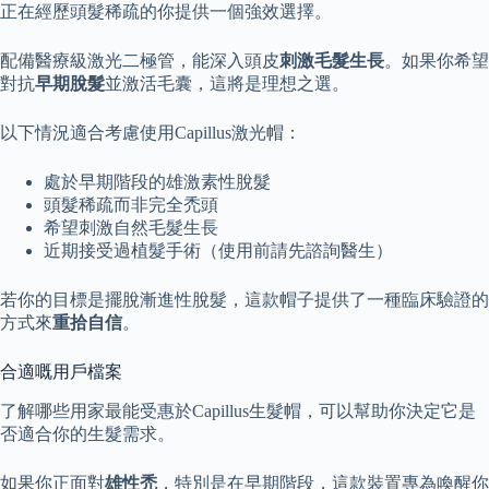
正在經歷頭髮稀疏的你提供一個強效選擇。
配備醫療級激光二極管，能深入頭皮
刺激毛髮生長
。如果你希望
對抗
早期脫髮
並激活毛囊，這將是理想之選。
以下情況適合考慮使用Capillus激光帽：
處於早期階段的雄激素性脫髮
頭髮稀疏而非完全禿頭
希望刺激自然毛髮生長
近期接受過植髮手術（使用前請先諮詢醫生）
若你的目標是擺脫漸進性脫髮，這款帽子提供了一種臨床驗證的
方式來
重拾自信
。
合適嘅用戶檔案
了解哪些用家最能受惠於Capillus生髮帽，可以幫助你決定它是
否適合你的生髮需求。
如果你正面對
雄性禿
，特別是在早期階段，這款裝置專為喚醒你