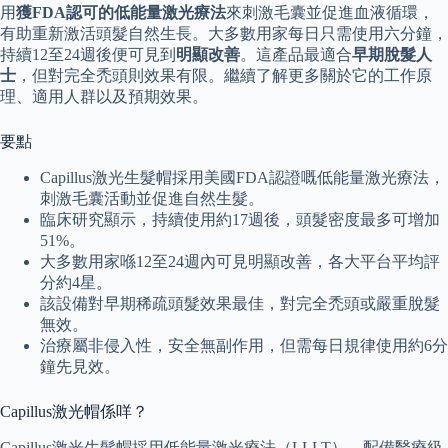
用
獲FDA認可的低能量激光療法
來刺激毛囊並促進血液循環，
有助重新激活頭髮自然生長。大多數用家每日只需使用六分鐘，
持續12至24週後便可見到
明顯改善
。這產品最適合
早期脫髮人
士
，但對完全禿頭則效果有限。繼續了解更多關於它的工作原
理、適用人群以及預期效果。
要點
Capillus激光生髮帽採用美國FDA認證嘅低能量激光療法，
刺激毛囊活動並促進自然生髮。
臨床研究顯示，持續使用約17週後，頭髮密度最多可增加
51%。
大多數用家喺12至24週內可見明顯改善，各大平台平均評
分約4星。
該設備對早期稀疏頭髮效果最佳，對完全禿頭或嚴重脫髮
無效。
治療屬非侵入性，安全無副作用，但需每日規律使用約6分
鐘先見效。
Capillus激光帽係咩？
Capillus激光生髮帽採用低能量激光療法（LLLT），配備醫療級