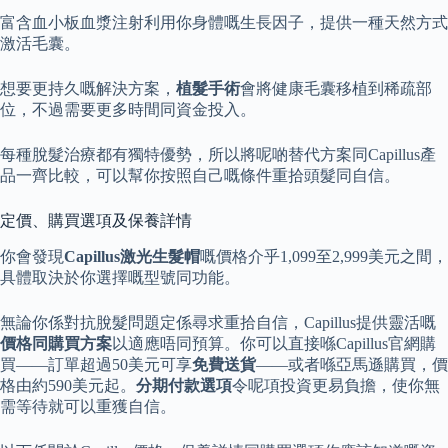
富含血小板血漿注射利用你身體嘅生長因子，提供一種天然方式
激活毛囊。
想要更持久嘅解決方案，
植髮手術
會將健康毛囊移植到稀疏部
位，不過需要更多時間同資金投入。
每種脫髮治療都有獨特優勢，所以將呢啲替代方案同Capillus產
品一齊比較，可以幫你按照自己嘅條件重拾頭髮同自信。
定價、購買選項及保養詳情
你會發現
Capillus激光生髮帽
嘅價格介乎1,099至2,999美元之間，
具體取決於你選擇嘅型號同功能。
無論你係對抗脫髮問題定係尋求重拾自信，Capillus提供靈活嘅
價格同購買方案
以適應唔同預算。你可以直接喺Capillus官網購
買——訂單超過50美元可享
免費送貨
——或者喺亞馬遜購買，價
格由約590美元起。
分期付款選項
令呢項投資更易負擔，使你無
需等待就可以重獲自信。