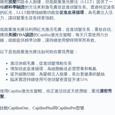
雖然
脫髮
問題令人困擾，但低能量激光療法（LLLT）提供了一
種
經科學驗證
的方法來刺激毛囊並促進頭髮生長。透過特定波長
的紅光，LLLT能增強細胞功能並
促進血液循環
，為毛囊注入活
力，讓頭髮重生並長得更強韌。
低能量激光療法利用紅光激活毛囊，促進頭髮生長，重拾自信。
獲得
美國FDA認證
的Capillus激光生髮帽，每天只需使用六分
鐘，就能提供精準治療，讓持續使用變得簡單而有效。
以下是低能量激光療法如何助你重現秀髮：
激活休眠毛囊，促進頭髮增粗生長
增加頭皮血液循環，為細胞輸送必需營養和氧氣
提升細胞功能，為髮根注入能量，長出更健康的髮絲
臨床實證持續使用可使頭髮密度提升達51%
使用Capillus激光生髮帽，你正激活頭皮天然潛能，重現
濃密秀
髮
。
比較CapillusOne、CapillusPlus同CapillusPro型號