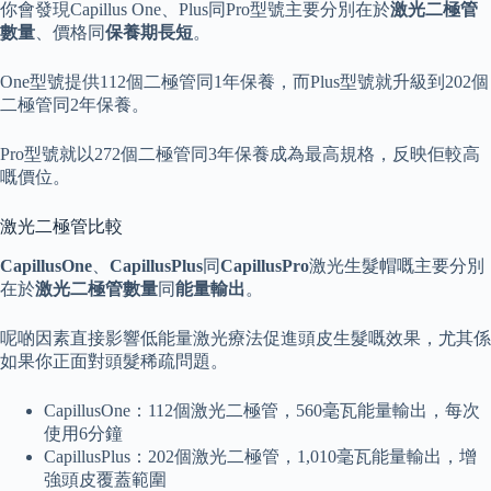
你會發現Capillus One、Plus同Pro型號主要分別在於
激光二極管
數量
、價格同
保養期長短
。
One型號提供112個二極管同1年保養，而Plus型號就升級到202個
二極管同2年保養。
Pro型號就以272個二極管同3年保養成為最高規格，反映佢較高
嘅價位。
激光二極管比較
CapillusOne
、
CapillusPlus
同
CapillusPro
激光生髮帽嘅主要分別
在於
激光二極管數量
同
能量輸出
。
呢啲因素直接影響低能量激光療法促進頭皮生髮嘅效果，尤其係
如果你正面對頭髮稀疏問題。
CapillusOne：112個激光二極管，560毫瓦能量輸出，每次
使用6分鐘
CapillusPlus：202個激光二極管，1,010毫瓦能量輸出，增
強頭皮覆蓋範圍