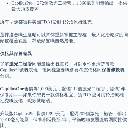
CapillusPro：272個激光二極管，1,360毫瓦能量輸出，提供
最大頭皮覆蓋
所有型號都獲得美國FDA核准用於治療雄性禿。
選擇適合嘅生髮帽可以幫你重新掌握主導權，最大化治療深度同
頭皮覆蓋範圍，釋放頭髮嘅自然潛能。
價格與保養差異
了解
激光二極管
同能量輸出嘅差異，可以令你更清楚每款
Capillus型號嘅表現，但同樣重要嘅係要考慮價格同
保養條款
嘅
分別。
CapillusOne
售價為1,099美元，配備112個激光二極管，提供1年
保養期——如果你想要一款價格相宜、獲FDA認可用於治療雄
性禿嘅設備，呢款就啱晒。
升級版CapillusPlus售價1,999美元，配備202個激光二極管，輸出
1,010毫瓦能量，保養期延長至2年，平衡咗頭皮覆蓋範圍同性價
比。