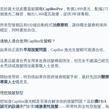
至於最大頭皮覆蓋範圍嘅
CapillusPro
，售價2,999美元，配備272
個激光二極管，輸出1,360毫瓦能量，提供3年保養期。
所有型號都設有6分鐘自動程式
治療療程
，讓你嘅生髮療程保持
穩定，同時重拾自信。
邊啲人適合使用Capillus生髮帽？
如果你正面對
早期脫髮問題
，Capillus 激光生髮帽可能適合你。
這產品最適合男女用來改善頭髮稀疏情況，但完全不建議已經完
全禿頭或脫髮情況嚴重嘅人士使用。
開始使用前，特別係如果你曾經做過植髮手術，最好先諮詢
醫療
專業人士
嘅意見。
理想脫髮類型
想知道Capillus激光帽是否適合解決你的脫髮問題？這款
獲FDA
認可的設備
專門針對
雄激素性脫髮
——即男性和女性型脫髮，為