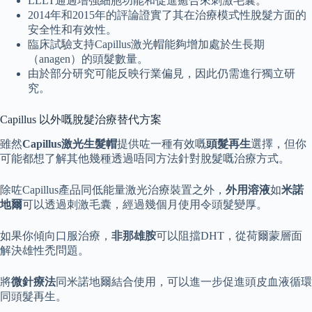
LLLT通過增強細胞功能和促進癒合來刺激毛囊。
2014年和2015年的評論證實了其在治療模式性脫髮方面的
安全性和有效性。
臨床試驗支持Capillus激光帽能夠增加處於生長期
（anagen）的頭髮數量。
由於部分研究可能反映行業偏見，因此仍需進行獨立研
究。
Capillus 以外嘅脫髮治療替代方案
雖然
Capillus激光生髮帽
提供咗一種有效嘅
頭髮再生
選擇，但你
可能都想了解其他幾種透過唔同方法針對脫髮嘅治療方式。
除咗Capillus產品同低能量激光治療裝置之外，
外用溶液
如
米諾
地爾
可以透過刺激毛囊，經過幾個月使用令頭髮變厚。
如果你傾向口服治療，
非那雄胺
可以阻擋DHT，從荷爾蒙層面
解決雄性禿問題。
將
微針療法
同米諾地爾結合使用，可以進一步促進頭皮血液循環
同頭髮再生。