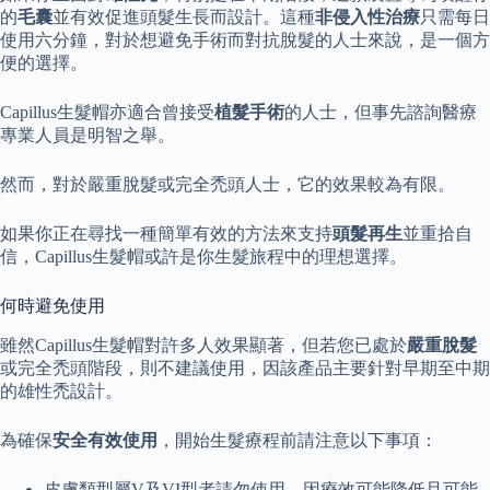
的
毛囊
並有效促進頭髮生長而設計。這種
非侵入性治療
只需每日
使用六分鐘，對於想避免手術而對抗脫髮的人士來說，是一個方
便的選擇。
Capillus生髮帽亦適合曾接受
植髮手術
的人士，但事先諮詢醫療
專業人員是明智之舉。
然而，對於嚴重脫髮或完全禿頭人士，它的效果較為有限。
如果你正在尋找一種簡單有效的方法來支持
頭髮再生
並重拾自
信，Capillus生髮帽或許是你生髮旅程中的理想選擇。
何時避免使用
雖然Capillus生髮帽對許多人效果顯著，但若您已處於
嚴重脫髮
或完全禿頭階段，則不建議使用，因該產品主要針對早期至中期
的雄性禿設計。
為確保
安全有效使用
，開始生髮療程前請注意以下事項：
皮膚類型屬V及VI型者請勿使用，因療效可能降低且可能