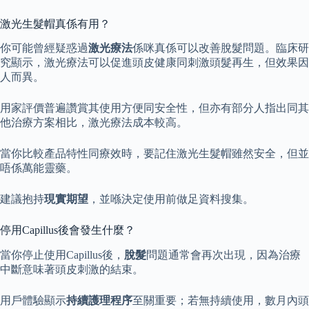
激光生髮帽真係有用？
你可能曾經疑惑過
激光療法
係咪真係可以改善脫髮問題。臨床研
究顯示，激光療法可以促進頭皮健康同刺激頭髮再生，但效果因
人而異。
用家評價普遍讚賞其使用方便同安全性，但亦有部分人指出同其
他治療方案相比，激光療法成本較高。
當你比較產品特性同療效時，要記住激光生髮帽雖然安全，但並
唔係萬能靈藥。
建議抱持
現實期望
，並喺決定使用前做足資料搜集。
停用Capillus後會發生什麼？
當你停止使用Capillus後，
脫髮
問題通常會再次出現，因為治療
中斷意味著頭皮刺激的結束。
用戶體驗顯示
持續護理程序
至關重要；若無持續使用，數月內頭