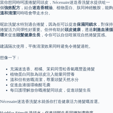
當你想同時呵護捲髮同頭皮，Nécessaire迷迭香洗髮水提供咗一
個
強效配方
，結合
迷迭香精油
、植物蛋白、肽同神經酰胺，能夠
溫和清潔
同時唔會帶走水分。
呢款洗髮水特別適合捲髮，因為佢可以促進
保濕同鎖水
，對保持
捲髮活力同彈性好重要。佢仲有助於
頭皮健康
，透過
刺激血液循
環
來促進
頭髮健康生長
，令你可以自信咁展現自然捲髮質感。
建議隔次使用，平衡清潔效果同時避免令捲髮過乾。
想像一下：
充滿迷迭香、柑橘、茉莉同雪松香氣嘅豐盈捲髮
植物蛋白同肽為頭皮注入能量同營養
溫和但有效嘅清潔，尊重頭髮天然水分
促進血液循環喚醒毛囊
每日護理解放你嘅捲髮同頭皮，促進頭髮生長
Nécessaire迷迭香洗髮水就係你打造健康活力捲髮嘅首選。
HairMax Stimul8 洗頭水：促進頭髮生長同增加濃密度