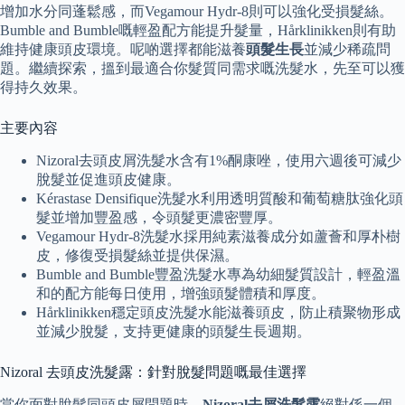
增加水分同蓬鬆感，而Vegamour Hydr-8則可以強化受損髮絲。
Bumble and Bumble嘅輕盈配方能提升髮量，Hårklinikken則有助
維持健康頭皮環境。呢啲選擇都能滋養
頭髮生長
並減少稀疏問
題。繼續探索，搵到最適合你髮質同需求嘅洗髮水，先至可以獲
得持久效果。
主要內容
Nizoral去頭皮屑洗髮水含有1%酮康唑，使用六週後可減少
脫髮並促進頭皮健康。
Kérastase Densifique洗髮水利用透明質酸和葡萄糖肽強化頭
髮並增加豐盈感，令頭髮更濃密豐厚。
Vegamour Hydr-8洗髮水採用純素滋養成分如蘆薈和厚朴樹
皮，修復受損髮絲並提供保濕。
Bumble and Bumble豐盈洗髮水專為幼細髮質設計，輕盈溫
和的配方能每日使用，增強頭髮體積和厚度。
Hårklinikken穩定頭皮洗髮水能滋養頭皮，防止積聚物形成
並減少脫髮，支持更健康的頭髮生長週期。
Nizoral 去頭皮洗髮露：針對脫髮問題嘅最佳選擇
當你面對脫髮同頭皮屑問題時，
Nizoral去屑洗髮露
絕對係一個