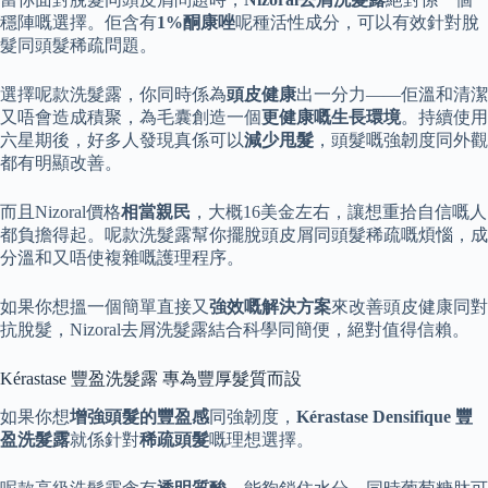
穩陣嘅選擇。佢含有
1%酮康唑
呢種活性成分，可以有效針對脫
髮同頭髮稀疏問題。
選擇呢款洗髮露，你同時係為
頭皮健康
出一分力——佢溫和清潔
又唔會造成積聚，為毛囊創造一個
更健康嘅生長環境
。持續使用
六星期後，好多人發現真係可以
減少甩髮
，頭髮嘅強韌度同外觀
都有明顯改善。
而且Nizoral價格
相當親民
，大概16美金左右，讓想重拾自信嘅人
都負擔得起。呢款洗髮露幫你擺脫頭皮屑同頭髮稀疏嘅煩惱，成
分溫和又唔使複雜嘅護理程序。
如果你想搵一個簡單直接又
強效嘅解決方案
來改善頭皮健康同對
抗脫髮，Nizoral去屑洗髮露結合科學同簡便，絕對值得信賴。
Kérastase 豐盈洗髮露 專為豐厚髮質而設
如果你想
增強頭髮的豐盈感
同強韌度，
Kérastase Densifique 豐
盈洗髮露
就係針對
稀疏頭髮
嘅理想選擇。