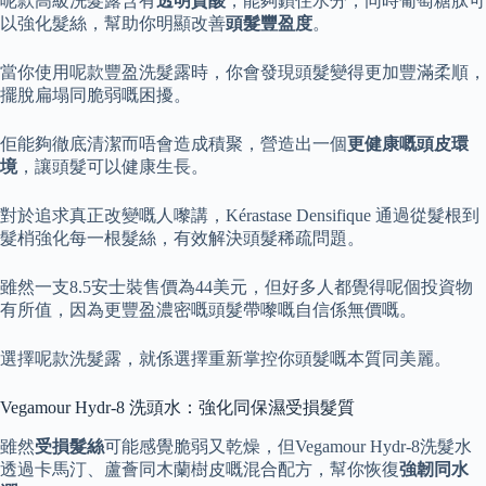
呢款高級洗髮露含有
透明質酸
，能夠鎖住水分，同時葡萄糖肽可
以強化髮絲，幫助你明顯改善
頭髮豐盈度
。
當你使用呢款豐盈洗髮露時，你會發現頭髮變得更加豐滿柔順，
擺脫扁塌同脆弱嘅困擾。
佢能夠徹底清潔而唔會造成積聚，營造出一個
更健康嘅頭皮環
境
，讓頭髮可以健康生長。
對於追求真正改變嘅人嚟講，Kérastase Densifique 通過從髮根到
髮梢強化每一根髮絲，有效解決頭髮稀疏問題。
雖然一支8.5安士裝售價為44美元，但好多人都覺得呢個投資物
有所值，因為更豐盈濃密嘅頭髮帶嚟嘅自信係無價嘅。
選擇呢款洗髮露，就係選擇重新掌控你頭髮嘅本質同美麗。
Vegamour Hydr-8 洗頭水：強化同保濕受損髮質
雖然
受損髮絲
可能感覺脆弱又乾燥，但Vegamour Hydr-8洗髮水
透過卡馬汀、蘆薈同木蘭樹皮嘅混合配方，幫你恢復
強韌同水