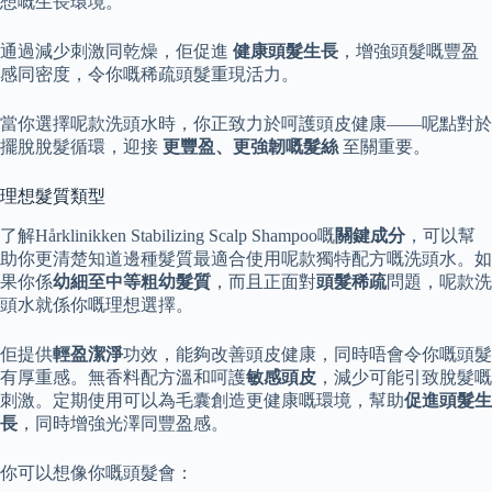
想嘅生長環境。
通過減少刺激同乾燥，佢促進
健康頭髮生長
，增強頭髮嘅豐盈
感同密度，令你嘅稀疏頭髮重現活力。
當你選擇呢款洗頭水時，你正致力於呵護頭皮健康——呢點對於
擺脫脫髮循環，迎接
更豐盈、更強韌嘅髮絲
至關重要。
理想髮質類型
了解Hårklinikken Stabilizing Scalp Shampoo嘅
關鍵成分
，可以幫
助你更清楚知道邊種髮質最適合使用呢款獨特配方嘅洗頭水。如
果你係
幼細至中等粗幼髮質
，而且正面對
頭髮稀疏
問題，呢款洗
頭水就係你嘅理想選擇。
佢提供
輕盈潔淨
功效，能夠改善頭皮健康，同時唔會令你嘅頭髮
有厚重感。無香料配方溫和呵護
敏感頭皮
，減少可能引致脫髮嘅
刺激。定期使用可以為毛囊創造更健康嘅環境，幫助
促進頭髮生
長
，同時增強光澤同豐盈感。
你可以想像你嘅頭髮會：