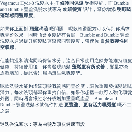
Vegamour Hydr-8 洗髮水主打
修護同保濕
受損髮絲，而 Bumble
and Bumble 豐盈洗髮水就專為
幼細髮質
設計，幫你增添
明顯嘅
蓬鬆感同豐厚度
。
如果你正面對
頭髮稀疏
嘅問題，呢款輕盈配方可以俾到你渴求
嘅豐盈效果，同時唔會令髮絲有負擔。Bumble and Bumble 豐盈
洗髮水通過提升頭髮嘅蓬鬆感同豐厚度，帶俾你
自然嘅彈性同
空氣感
。
佢能夠溫和清潔同時保留水分，適合日常使用之餘亦能維持頭皮
健康。持續使用後，你會發現頭髮
蓬鬆度有所改善
，髮量亦會
逐漸增加，從此告別扁塌無生氣嘅髮型。
呢款洗髮水能夠增添頭髮嘅質感同豐盈度，讓你重新發掘髮絲嘅
潛力，每次洗頭都幫你重拾自信。如果你想搵一款可以強化頭髮
外觀，同時唔會犧牲水分或增加重量嘅產品，Bumble and
Bumble 豐盈洗髮水就係你打造
更豐盈、更有活力嘅秀髮
嘅不二
之選。
迷迭香洗頭水：專為曲髮及頭皮健康而設