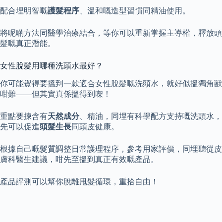
配合埋明智嘅
護髮程序
、溫和嘅造型習慣同精油使用。
將呢啲方法同醫學治療結合，等你可以重新掌握主導權，釋放頭
髮嘅真正潛能。
女性脫髮用哪種洗頭水最好？
你可能覺得要搵到一款適合女性脫髮嘅洗頭水，就好似搵獨角獸
咁難——但其實真係搵得到㗎！
重點要揀含有
天然成分
、精油，同埋有科學配方支持嘅洗頭水，
先可以促進
頭髮生長
同頭皮健康。
根據自己嘅髮質調整日常護理程序，參考用家評價，同埋聽從皮
膚科醫生建議，咁先至搵到真正有效嘅產品。
產品評測可以幫你脫離甩髮循環，重拾自由！