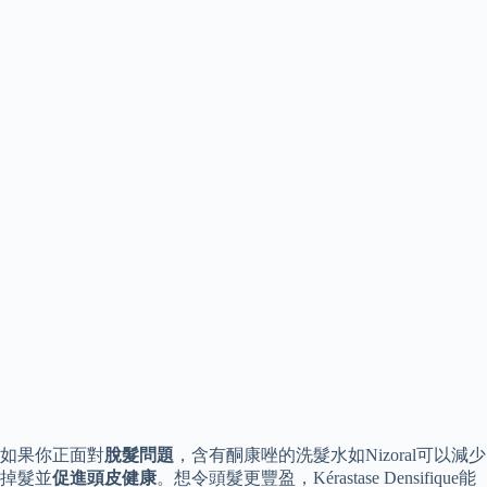
如果你正面對
脫髮問題
，含有酮康唑的洗髮水如Nizoral可以減少
掉髮並
促進頭皮健康
。想令頭髮更豐盈，Kérastase Densifique能