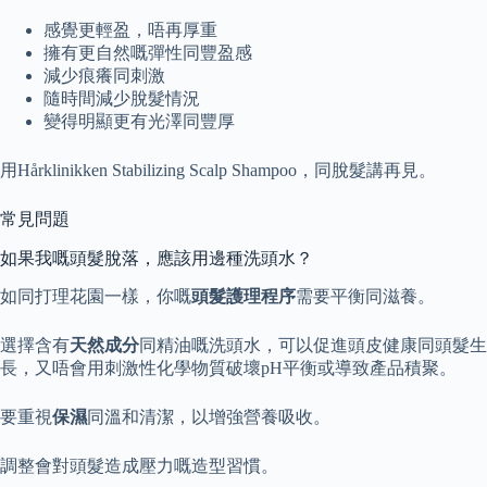
感覺更輕盈，唔再厚重
擁有更自然嘅彈性同豐盈感
減少痕癢同刺激
隨時間減少脫髮情況
變得明顯更有光澤同豐厚
用Hårklinikken Stabilizing Scalp Shampoo，同脫髮講再見。
常見問題
如果我嘅頭髮脫落，應該用邊種洗頭水？
如同打理花園一樣，你嘅
頭髮護理程序
需要平衡同滋養。
選擇含有
天然成分
同精油嘅洗頭水，可以促進頭皮健康同頭髮生
長，又唔會用刺激性化學物質破壞pH平衡或導致產品積聚。
要重視
保濕
同溫和清潔，以增強營養吸收。
調整會對頭髮造成壓力嘅造型習慣。