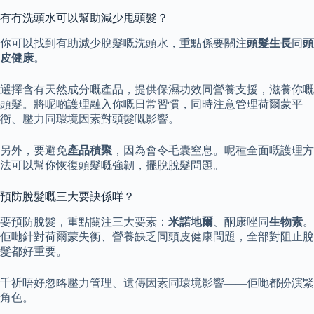
有冇洗頭水可以幫助減少甩頭髮？
你可以找到有助減少脫髮嘅洗頭水，重點係要關注
頭髮生長
同
頭
皮健康
。
選擇含有天然成分嘅產品，提供保濕功效同營養支援，滋養你嘅
頭髮。將呢啲護理融入你嘅日常習慣，同時注意管理荷爾蒙平
衡、壓力同環境因素對頭髮嘅影響。
另外，要避免
產品積聚
，因為會令毛囊窒息。呢種全面嘅護理方
法可以幫你恢復頭髮嘅強韌，擺脫脫髮問題。
預防脫髮嘅三大要訣係咩？
要預防脫髮，重點關注三大要素：
米諾地爾
、酮康唑同
生物素
。
佢哋針對荷爾蒙失衡、營養缺乏同頭皮健康問題，全部對阻止脫
髮都好重要。
千祈唔好忽略壓力管理、遺傳因素同環境影響——佢哋都扮演緊
角色。