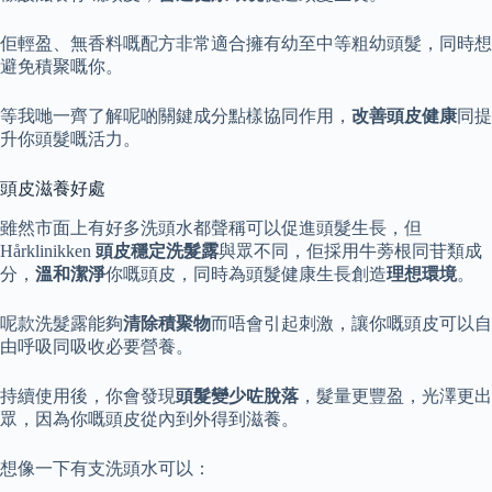
佢輕盈、無香料嘅配方非常適合擁有幼至中等粗幼頭髮，同時想
避免積聚嘅你。
等我哋一齊了解呢啲關鍵成分點樣協同作用，
改善頭皮健康
同提
升你頭髮嘅活力。
頭皮滋養好處
雖然市面上有好多洗頭水都聲稱可以促進頭髮生長，但
Hårklinikken
頭皮穩定洗髮露
與眾不同，佢採用牛蒡根同苷類成
分，
溫和潔淨
你嘅頭皮，同時為頭髮健康生長創造
理想環境
。
呢款洗髮露能夠
清除積聚物
而唔會引起刺激，讓你嘅頭皮可以自
由呼吸同吸收必要營養。
持續使用後，你會發現
頭髮變少咗脫落
，髮量更豐盈，光澤更出
眾，因為你嘅頭皮從內到外得到滋養。
想像一下有支洗頭水可以：