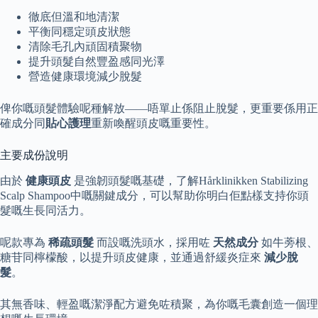
徹底但溫和地清潔
平衡同穩定頭皮狀態
清除毛孔內頑固積聚物
提升頭髮自然豐盈感同光澤
營造健康環境減少脫髮
俾你嘅頭髮體驗呢種解放——唔單止係阻止脫髮，更重要係用正
確成分同
貼心護理
重新喚醒頭皮嘅重要性。
主要成份說明
由於
健康頭皮
是強韌頭髮嘅基礎，了解Hårklinikken Stabilizing
Scalp Shampoo中嘅關鍵成分，可以幫助你明白佢點樣支持你頭
髮嘅生長同活力。
呢款專為
稀疏頭髮
而設嘅洗頭水，採用咗
天然成分
如牛蒡根、
糖苷同檸檬酸，以提升頭皮健康，並通過舒緩炎症來
減少脫
髮
。
其無香味、輕盈嘅潔淨配方避免咗積聚，為你嘅毛囊創造一個理