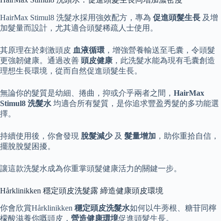
HairMax Stimul8 洗髮水採用強效配方，專為
促進頭髮生長
及增
加髮量而設計，尤其適合頭髮稀疏人士使用。
其原理在於刺激頭皮
血液循環
，增強營養輸送至毛囊，令頭髮
更強韌健康。通過改善
頭皮健康
，此洗髮水能為現有毛囊創造
理想生長環境，從而自然促進頭髮生長。
無論你的髮質是幼細、捲曲，抑或介乎兩者之間，
HairMax
Stimul8 洗髮水
均適合所有髮質，是你追求豐盈秀髮的多功能選
擇。
持續使用後，你會發現
脫髮減少
及
髮量增加
，助你重拾自信，
擺脫脫髮困擾。
讓這款洗髮水成為你重掌頭髮健康活力的關鍵一步。
Hårklinikken 穩定頭皮洗髮露 締造健康頭皮環境
你會欣賞Hårklinikken
穩定頭皮洗髮水
如何以牛蒡根、糖苷同檸
檬酸滋養你嘅頭皮，
營造健康環境
促進頭髮生長。