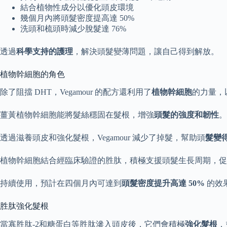
結合植物性成分以優化頭皮環境
幾個月內將頭髮密度提高達 50%
洗頭和梳頭時減少脫髮達 76%
透過
科學支持的護理
，解決頭髮變薄問題，讓自己得到解放。
植物幹細胞的角色
除了阻擋 DHT，Vegamour 的配方還利用了
植物幹細胞
的力量，
薑黃植物幹細胞能將髮絲穩固在髮根，增強
頭髮的強度和韌性
。
透過滋養頭皮和強化髮根，Vegamour 減少了掉髮，幫助頭
髮變
植物幹細胞結合經臨床驗證的胜肽，積極支援頭髮生長周期，促
持續使用，預計在四個月內可達到
頭髮密度提升高達 50%
的效
胜肽強化髮根
當寡胜肽-2和糖蛋白等胜肽滲入頭皮後，它們會積極
強化髮根
，