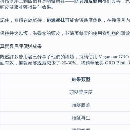
持續使用三到四個月是關鍵所在——隨著
頭皮健康
得到改善，您
頭皮健康並獲得最佳效果。
記住，奇蹟在於堅持；
跳過塗抹
可能會讓進度倒退，在幾個月內
保持持之以恆，滋養您的頭皮，並隨著每天的使用看到您的頭髮
真實客戶評價與成果
既然許多使用者已分享了他們的經驗，持續使用 Vegamour G
面有效，據報頭髮脫落減少了 20-30%。將精華液與 GRO Biot
結果類型
頭髮豐厚度
頭髮脫落
頭髮再生