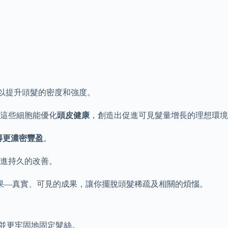
以提升頭髮的密度和強度。
這些細胞能優化
頭皮健康
，創造出促進可見髮量增長的理想環境
得更濃密豐盈
。
進持久的改善。
果—真實、可見的成果，讓你擺脫頭髮稀疏及相關的煩惱。
並更牢固地固定髮絲。