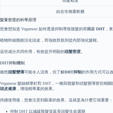
頭髮粗度
結合生物素軟糖
髮量密度的科學原理
您會想知道 Vegamour 如何透過抑制導致脫髮的荷爾蒙
DHT
，來
植物幹細胞能活化頭皮，而強效胜肽則從內部強化髮根。
這些成分共同作用，有效提升明顯的
頭髮密度
。
DHT抑制機制
雖然
頭髮變薄
可能令人沮喪，但了解
DHT抑制
的作用方式可以
Vegamour 髮絲精華針對 DHT，一種與脫髮和頭髮變薄密切
頭皮健康
，增強精華素的效果。
持續使用後，您會注意到顯著的效果。這就是為什麼它很重要：
抑制 DHT 以減緩脫髮並延長頭髮生命週期