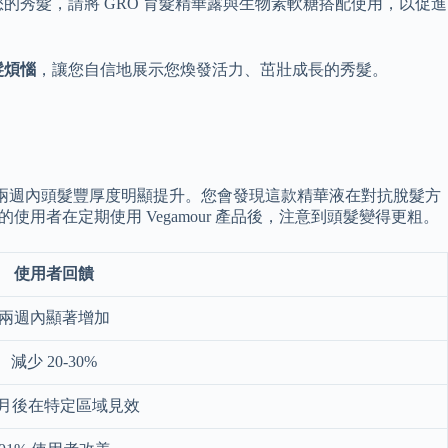
您的秀髮，請將 GRO 育髮精華露與生物素軟糖搭配使用，以促進
髮煩惱
，讓您自信地展示您煥發活力、茁壯成長的秀髮。
調在短短兩週內頭髮豐厚度明顯提升。您會發現這款精華液在對抗脫髮方
% 的使用者在定期使用 Vegamour 產品後，注意到頭髮變得更粗。
使用者回饋
兩週內顯著增加
減少 20-30%
個月後在特定區域見效