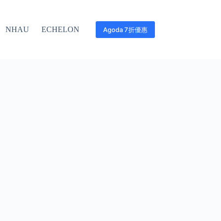
NHAU
ECHELON
Agoda 7折優惠