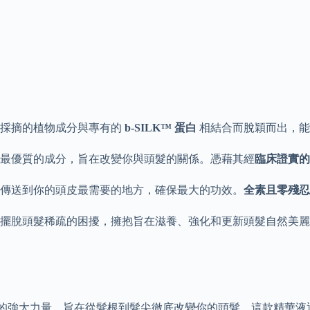
採摘的植物成分與專有的
b-SILK™ 蛋白
相結合而脫穎而出，能
最優質的成分，旨在改變你與頭髮的關係。憑藉其經
臨床證實的
傳送到你的頭皮最需要的地方，確保最大的功效。
全素且零殘忍
擺脫頭髮稀疏的困擾，擁抱旨在滋養、強化和更新頭髮自然美麗
蘊含的強大力量，旨在從髮根到髮尖徹底改變你的頭髮。這款精華