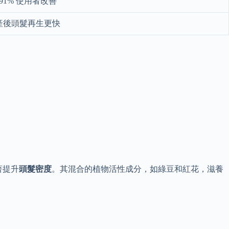
91% 使用者改善
產後頭髮再生更快
著提升
頭髮密度
。其混合的植物活性成分，如綠豆和紅花，滋養