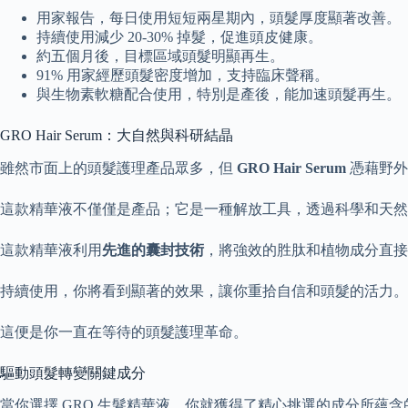
用家報告，每日使用短短兩星期內，頭髮厚度顯著改善。
持續使用減少 20-30% 掉髮，促進頭皮健康。
約五個月後，目標區域頭髮明顯再生。
91% 用家經歷頭髮密度增加，支持臨床聲稱。
與生物素軟糖配合使用，特別是產後，能加速頭髮再生。
GRO Hair Serum：大自然與科研結晶
雖然市面上的頭髮護理產品眾多，但
GRO Hair Serum
憑藉野外
這款精華液不僅僅是產品；它是一種解放工具，透過科學和天然
這款精華液利用
先進的囊封技術
，將強效的胜肽和植物成分直接
持續使用，你將看到顯著的效果，讓你重拾自信和頭髮的活力。
這便是你一直在等待的頭髮護理革命。
驅動頭髮轉變關鍵成分
當你選擇 GRO 生髮精華液，你就獲得了精心挑選的成分所