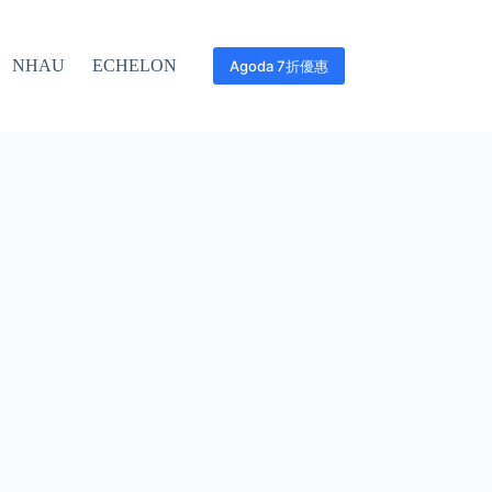
NHAU
ECHELON
Agoda 7折優惠