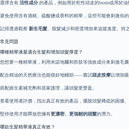
選擇含有
活性成分
的產品，例如用於乾性頭皮的biotin或用
避免使用含有酒精、硫酸鹽或香料的精華，這些可能會刺激你
記得透過觀察
新生毛髮
、脫髮減少和密度增加來追蹤進度。持
常見問題
哪種精華液最適合生髮和增加頭髮厚度？
您想要一種精華液，利用米諾地爾和胜肽等強效成分來刺激毛囊
配合精油的天然療法也能很好地輔助——嘗試
頭皮按摩
以增加吸
搭配維生素補充劑和居家護理，讓頭髮更豐盈。
查看使用者評價，找出真正有效的產品，擺脫頭髮稀疏的困擾。
堅持使用才能釋放您擁有
更濃密、更強韌的頭髮
的潛力。
哪款生髪精華液真正有效？