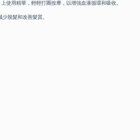
上使用精華，輕輕打圈按摩，以增強血液循環和吸收。
減少脫髮和改善髮質。
。