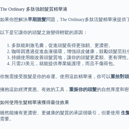
The Ordinary 多肽強韌髮質精華液
如果你想解決
早期脫髮
問題，The Ordinary多肽活髮精華
以下是它讓你的頭髮之旅變得輕鬆的原因：
多肽能刺激毛囊，促進頭髮長得更強韌、更濃密。
咖啡因透過促進血液循環，增強頭皮健康，鼓勵頭髮茁壯
持續使用能改善頭髮質地，讓你的頭髮更柔順、更有彈性
只需23美元，就能提供專業級護理，而且不傷荷包。
你無需接受脫髮是你的命運。使用這款精華液，你可以
重拾對頭
擁抱這款經濟實惠、有效的工具，
重振你的頭髮
的自然厚度和密
如何使用生髮精華液獲得最佳效果
雖然能擁有更濃密、更健康的髮質的承諾很吸引，但要使用
生
需要。