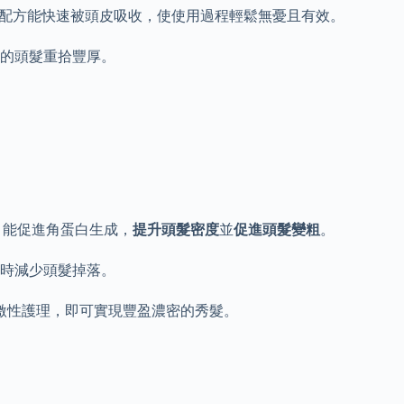
准的配方能快速被頭皮吸收，使使用過程輕鬆無憂且有效。
的頭髮重拾豐厚。
皮精華，能促進角蛋白生成，
提升頭髮密度
並
促進頭髮變粗
。
時減少頭髮掉落。
刺激性護理，即可實現豐盈濃密的秀髮。