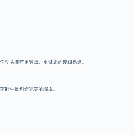
你朝著擁有更豐盈、更健康的髮線邁進。
茁壯生長創造完美的環境。