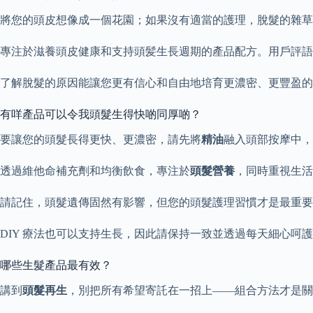
將您的頭皮想像成一個花園；如果沒有適當的護理，脫髮的雜草
專注於滋養頭皮健康和支持頭髪生長週期的產品配方。用戶評語
了解脫髮的原因能讓您更有信心和自由地培育更濃密、更豐盈的
有咩產品可以令我頭髮生得快啲同厚啲？
要讓您的頭髮長得更快、更濃密，請先將
精油
融入頭部按摩中，
透過維他命補充劑和均衡飲食，專注於
頭髮營養
，同時重視生活
請記住，頭髮遺傳固然有影響，但您的頭髮護理習慣才是最重要
DIY 療法也可以支持生長，因此請保持一致並透過每天細心呵
哪些生髮產品最有效？
講到
頭髮再生
，別把所有希望寄託在一招上——組合方法才是關