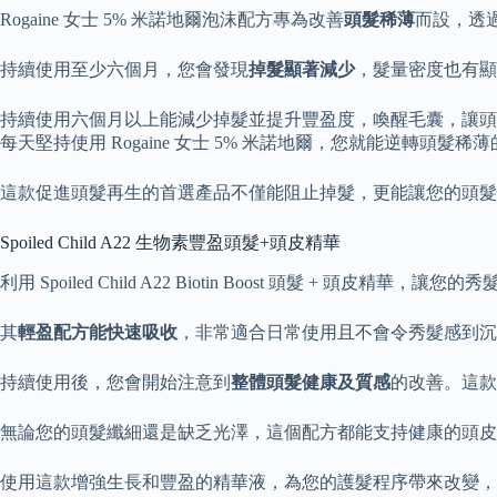
Rogaine 女士 5% 米諾地爾泡沫配方專為改善
頭髮稀薄
而設，透
持續使用至少六個月，您會發現
掉髮顯著減少
，髮量密度也有顯
持續使用六個月以上能減少掉髮並提升豐盈度，喚醒毛囊，讓頭
每天堅持使用 Rogaine 女士 5% 米諾地爾，您就能逆轉頭髮稀
這款促進頭髮再生的首選產品不僅能阻止掉髮，更能讓您的頭髮
Spoiled Child A22 生物素豐盈頭髮+頭皮精華
利用 Spoiled Child A22 Biotin Boost 頭髮
其
輕盈配方能快速吸收
，非常適合日常使用且不會令秀髮感到沉
持續使用後，您會開始注意到
整體頭髮健康及質感
的改善。這款
無論您的頭髮纖細還是缺乏光澤，這個配方都能支持健康的頭皮
使用這款增強生長和豐盈的精華液，為您的護髮程序帶來改變，