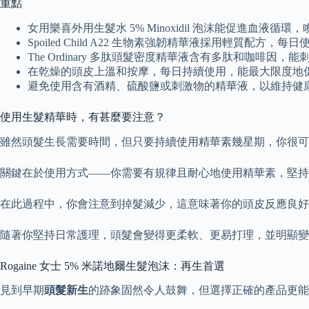
重點
女用樂喜外用生髮水 5% Minoxidil 泡沫能促進血
Spoiled Child A22 生物素強韌精華液採用輕質配
The Ordinary 多肽頭髮密度精華液含有多肽和咖啡
在乾燥的頭皮上溫和按摩，每日持續使用，能最大限度地
避免使用含有酒精、硫酸鹽或刺激物的精華液，以維持健
使用生髮精華時，有甚麼要注意？
雖然頭髮生長需要時間，但只要持續使用精華素幾星期，你很可
關鍵在於使用方式——你需要有規律且耐心地使用精華素，堅持
在此過程中，你會注意到掉髮減少，這意味著你的頭皮反應良好
隨著你堅持日常護理，頭髮會變得更柔軟、更易打理，並明顯變
Rogaine 女士 5% 米諾地爾生髮泡沫：再生首選
見到早期
頭髮新生
的跡象固然令人鼓舞，但選擇正確的產品更能