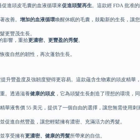
過促進頭皮毛囊的血液循環來
促進頭髮再生
。這款經 FDA 批
著改善。
增加的血液循環
喚醒休眠的毛囊，鼓勵新的生長，讓您
髮更豐茂生長。
薄的影響，重拾
更濃密、更豐盈的秀髮
。
恢復自然的韌性，再次蓬勃生長。
 + 頭皮精華，讓您的秀髮提升豐盈度及強韌度變得更容易。這款蘊含生物素的頭
重。透過滋養
健康的頭皮
，它為頭髮生長創造了理想的環境，同
精華液售價 55 美元，提供了一個自由的選擇，讓您無需使用
並促進自然豐盈，讓您輕鬆擁有濃密、充滿活力的秀髮。
並享受擁有
更濃密、健康的秀髮
所帶來的自信。