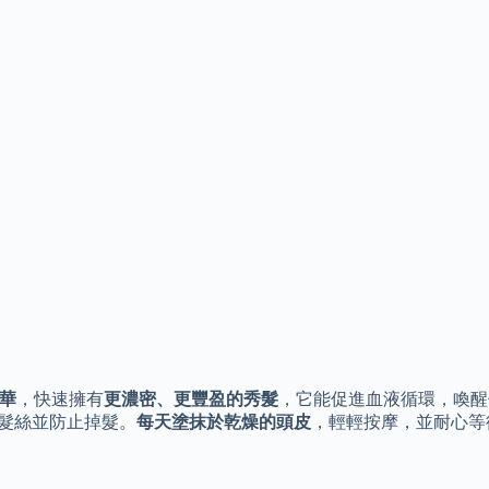
華
，快速擁有
更濃密、更豐盈的秀髮
，它能促進血液循環，喚醒休眠中的毛
m 則能強韌髮絲並防止掉髮。
每天塗抹於乾燥的頭皮
，輕輕按摩，並耐心等