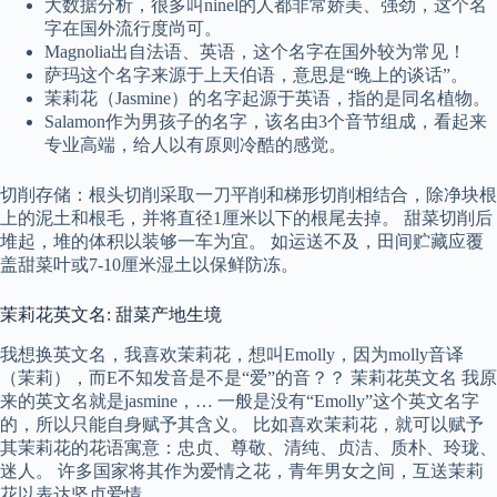
大数据分析，很多叫ninel的人都非常娇美、强劲，这个名
字在国外流行度尚可。
Magnolia出自法语、英语，这个名字在国外较为常见！
萨玛这个名字来源于上天伯语，意思是“晚上的谈话”。
茉莉花（Jasmine）的名字起源于英语，指的是同名植物。
Salamon作为男孩子的名字，该名由3个音节组成，看起来
专业高端，给人以有原则冷酷的感觉。
切削存储：根头切削采取一刀平削和梯形切削相结合，除净块根
上的泥土和根毛，并将直径1厘米以下的根尾去掉。 甜菜切削后
堆起，堆的体积以装够一车为宜。 如运送不及，田间贮藏应覆
盖甜菜叶或7-10厘米湿土以保鲜防冻。
茉莉花英文名: 甜菜产地生境
我想换英文名，我喜欢茉莉花，想叫Emolly，因为molly音译
（茉莉），而E不知发音是不是“爱”的音？？ 茉莉花英文名 我原
来的英文名就是jasmine，… 一般是没有“Emolly”这个英文名字
的，所以只能自身赋予其含义。 比如喜欢茉莉花，就可以赋予
其茉莉花的花语寓意：忠贞、尊敬、清纯、贞洁、质朴、玲珑、
迷人。 许多国家将其作为爱情之花，青年男女之间，互送茉莉
花以表达坚贞爱情。