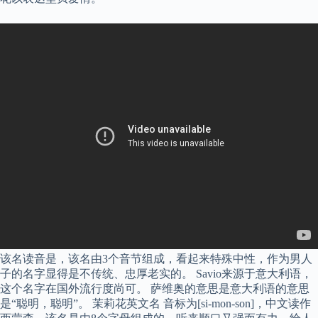
该名读音是，该名由3个音节组成，看起来特殊中性，作为男人
子的名字显得是不传统、忠厚老实的。 Savio来源于意大利语，
这个名字在国外流行度尚可。 萨维奥的意思是意大利语的意思
是“聪明，聪明”。 茉莉花英文名 音标为[si-mon-son]，中文读作