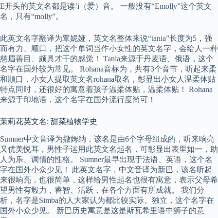
E开头的英文名都是读’i（爱）音。 一般没有“Emolly”这个英文
名，只有“molly”。
此英文名字翻译为覃妮娅，英文名整体来说“tania”长度为5，强
而有力、顺口，把这个单词当作小女性的英文名字，会给人一种
慈眉善目、颇具才干的感觉！ Tania来源于丹麦语、俄语，这个
名字在国外较为常见。 Rohana音标为，共有3个音节，听起来柔
和顺口，小女人提取英文名rohana取名，彰显出小女人温柔体贴
特点同时，还很好的寓意着孩子温柔体贴，温柔体贴！ Rohana
来源于印地语，这个名字在国外流行度尚可！
茉莉花英文名: 甜菜植物学史
Sumner中文音译为撒姆纳，该名是由6个字母组成的，听来响亮
又优美悦耳，男性子运用此英文名起名，可彰显出表里如一，助
人为乐、调情的性格。 Sumner最早出现于法语、英语，这个名
字在国外小众少见！ 此英文名字，中文音译为新巴，该名听起
来很响亮，也很简单，这样给男性起名也很有寓意，表示父母希
望男性有毅力，睿智、活跃，在各个方面有所成就。 我们分
析，名字是Simba的人大家认为都比较实际、独立，这个名字在
国外小众少见。 新巴历史寓意是这是斯瓦希里语中狮子的意