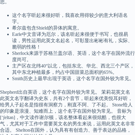
思。
这个名字听起来很好听，我喜欢用得较少的意大利语名
字。
希尔兹包含Shield的异体的寓意。
Earle中文音译为厄尔，该名听起来很便于书写，也很易
读，男性运用此英文名起名，可彰显出彬彬有礼，实际、
脆弱的性格！
Sherlock来源于苏格兰盖尔语、英语，这个名字在国外流行
度尚可。
主产区在北纬40°以北，包括东北、华北、西北三个产区，
其中东北种植最多，约占中国甜菜总面积的65%。
Smith历史上最早出现于英语，这个名字在国外较为常见。
Shepherd出自英语，这个名字在国外较为常见。 茉莉花英文名
此英文名字翻译为史东，共有2个音节，听起来优美悦耳好听，
给男人子起名是指很有洞察力，刚直不阿、了不起。 Stone给人
的印象是浪漫、知难而上，这个名字在国外较为常见。 音标为
[‘ʃeltən]，中文读作谢尔顿，该名整体看起来很炫酷，也很大
气，尤其对于工作中需要英文名的男生来说，运用此英文名非常
合适。 Shelton在国外，认为具有有创造力、善于表达的品格，