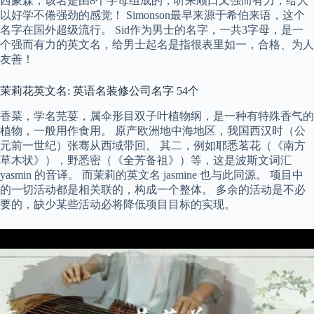
西蒙森，该名是由8个字母组成的，听来顺口又强而有力，给人
以好学不倦强劲的感觉！ Simonson最早来源于希伯来语，这个
名字在国外超级流行。 Sid作为男士的名字，一共3字母，是一
个强而有力的英文名，给男士起名是指很表里如一，合格、为人
友善！
茉莉花英文名: 英语名装修公司名字 54个
香菜，学名芫荽，属伞形目双子叶植物纲，是一种有特殊香气的
植物，一般用作食用。 原产欧洲地中海地区，我国西汉时（公
元前一世纪）张骞从西域带回。 其二，例如耶悉茗花（《南方
草木状》），野悉密（《全芳备祖》）等，这是波斯文词汇
yasmin 的音译。 而茉莉的英文名 jasmine 也与此同源。 项目中
的一切活动都是相关联的，构成一个整体。 多余的活动是不必
要的，缺少某些活动必将降低项目目标的实现。