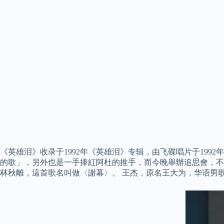
《英雄泪》收录于1992年《英雄泪》专辑，由飞碟唱片于199
的歌」，另外也是一手捧紅阿杜的推手，而今晚舉辦追思會，不
林秋離，這首歌名叫做〈謝幕〉。 王杰，原名王大为，华语男歌手