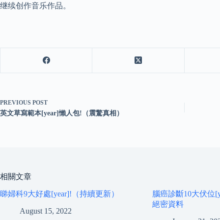
继续创作音乐作品。
PREVIOUS
POST
英文草寫範本[year]懶人包!（震驚真相）
相關文章
睇婦科9大好處[year]!（持續更新）
腦癌診斷10大伏位[y
絕密資料
August 15, 2022