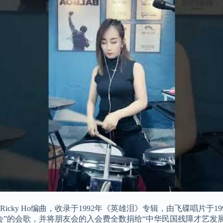
y Ho编曲，收录于1992年《英雄泪》专辑，由飞碟唱片于199
”的会歌，并将朋友会的入会费全数捐给“中华民国残障才艺发展