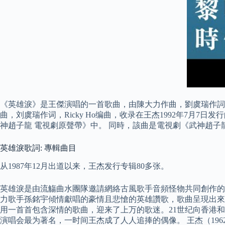
《英雄淚》是王傑演唱的一首歌曲，由陳大力作曲，劉虞瑞作詞，R
曲，刘虞瑞作词，Ricky Ho编曲，收录在王杰1992年7
神趙子龍 電視劇原聲帶》中。 同時，該曲是電視劇《武神趙子
英雄淚歌詞: 專輯曲目
从1987年12月出道以来，王杰发行专辑80多张。
英雄淚是由流觴曲水團隊邀請網絡古風歌手音頻怪物共同創作的
力歌手孫銘宇傾情獻唱的豪情且悲愴的英雄讚歌，歌曲呈現出來的
用一首首包含深情的歌曲，迎来了上万的歌迷。21世纪向香港和
演唱会最为著名，一时间王杰成了人人追捧的偶像。 王杰（1962年