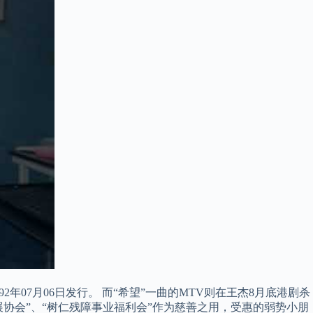
2年07月06日发行。 而“希望”一曲的MTV则在王杰8月底港剧杀
协会”、“树仁残障事业福利会”作为慈善之用，受惠的弱势小朋