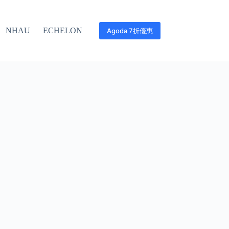
NHAU
ECHELON
Agoda 7折優惠