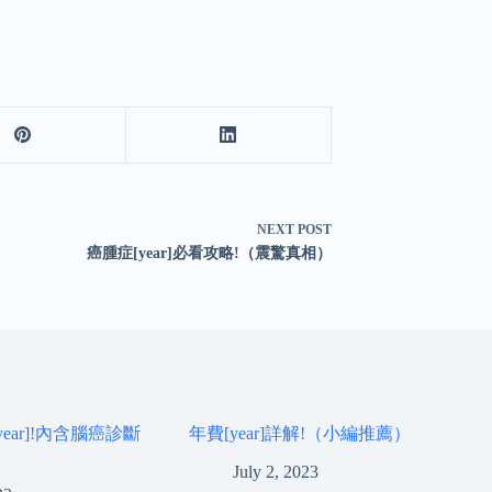
NEXT
POST
癌腫症[year]必看攻略!（震驚真相）
ear]!內含腦癌診斷
年費[year]詳解!（小編推薦）
July 2, 2023