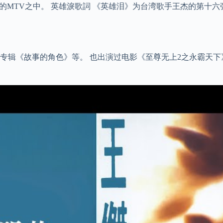
MTV之中。 英雄淚歌詞 《英雄泪》为台湾歌手王杰的第十六张
辑《故事的角色》等。 也出演过电影《至尊无上2之永霸天下》