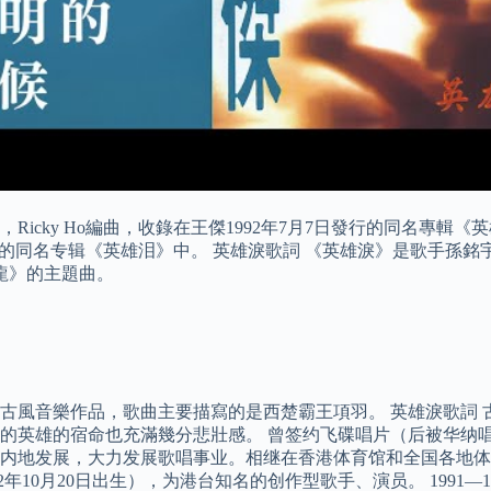
icky Ho編曲，收錄在王傑1992年7月7日發行的同名專輯
月7日发行的同名专辑《英雄泪》中。 英雄淚歌詞 《英雄淚》是歌
龍》的主題曲。
古風音樂作品，歌曲主要描寫的是西楚霸王項羽。 英雄淚歌詞 
英雄的宿命也充滿幾分悲壯感。 曾签约飞碟唱片（后被华纳唱片
内地发展，大力发展歌唱事业。相继在香港体育馆和全国各地体育
10月20日出生），为港台知名的创作型歌手、演员。 1991—19