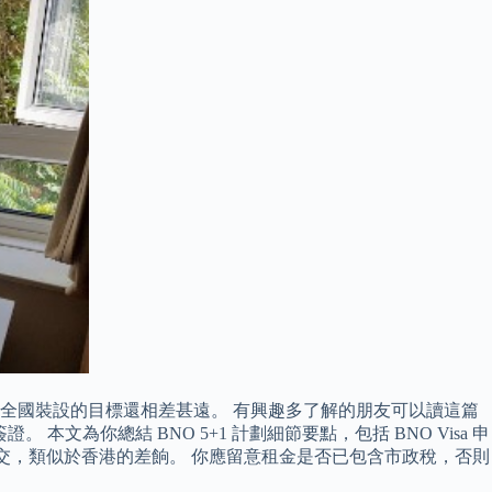
0年完成全國裝設的目標還相差甚遠。 有興趣多了解的朋友可以讀這篇
文為你總結 BNO 5+1 計劃細節要點，包括 BNO Visa 申
住戶繳交，類似於香港的差餉。 你應留意租金是否已包含市政稅，否則