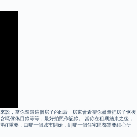
來説，當你歸還這個房子的hi后，房東會希望你盡量把房子恢復
查房屋額狀態和包含嘅傢俬目錄等等，最好拍照作記錄。 當你在租期結束之後，
地方的選擇好重要，由哪一個城巿開始，到哪一個住宅區都需要細心研