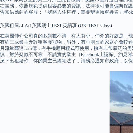
盡義務，依照規範提供租客必要的資訊，法律很可能會偏向保護
告知供應商的客服：「我將入住這裡，需要變更帳單姓名」就o
英國租屋: J-Art 英國網上TESL英語班 (UK TESL Class)
在英國仲介公司真的多到數不清，有大有小，仲介的好處是，他
有約三成業主允許租客養寵物，另外，有小朋友的家庭亦會較難
月流量高達1.25億，有手機應用程式可使用，擁有非常廣泛的房
慎，對於疑似不可靠、不誠實的業主（Facebook上認識、
況下出租給你，你的業主已經犯法了，請務必通知市政府，以保障自