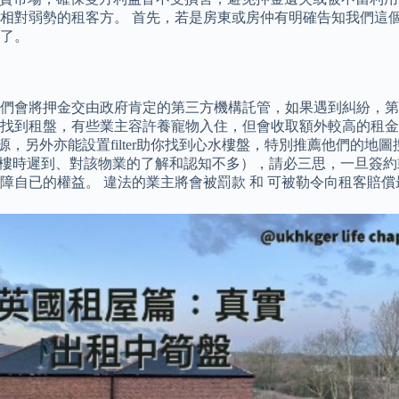
相對弱勢的租客方。 首先，若是房東或房仲有明確告知我們這
k了。
們會將押金交由政府肯定的第三方機構託管，如果遇到糾紛，第
找到租盤，有些業主容許養寵物入住，但會收取額外較高的租金
源，另外亦能設置filter助你找到心水樓盤，特別推薦他們的
約見睇樓時遲到、對該物業的了解和認知不多），請必三思，一旦簽
已的權益。 違法的業主將會被罰款 和 可被勒令向租客賠償最多