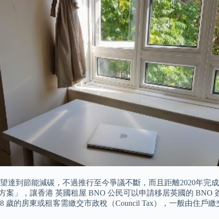
電錶，主要希望達到節能減碳，不過推行至今爭議不斷，而且距離202
讓香港 英國租屋 BNO 公民可以申請移居英國的 BNO 簽證。 本
 歲的房東或租客需繳交市政稅（Council Tax），一般由