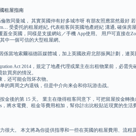
英國租屋指南
來聽去到都係倫敦同曼城， 其實英國仲有好多城巿呀 有朋友照應當然最
 &am… 受委托的租屋經紀, 代表租客與英國地產經紀 溝通, 確保房屋是合規格, 
物業，覆蓋全英國，同樣是支援網站／手機 App使用。 用戶可直接在
其中一個可信的大型租屋網。
當地索爾福德區媒體城，加上英國政府北部振興計劃，連英國廣播公司、
gration Act 2014，規定了地產代理或業主在出租物業前，
貸款買房的情況。
康，还可能会毁坏衣物。
是搞定账单的两周之内退钱，但是中介向来会和你玩游击战。
後的第 15 天。 業主在徵得租客同意下，可把留屋按金轉換成
ning Costs，將水電費、租金等費用相加，幫你計出比較貼近現實的生活
？
很大。 本文將為你提供指導和一些在英國的租屋費用、流程及各種