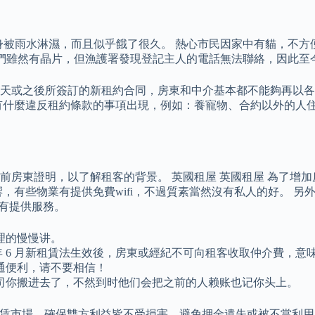
身被雨水淋濕，而且似乎餓了很久。 熱心市民因家中有貓，不方
 他們雖然有晶片，但漁護署發現登記主人的電話無法聯絡，因此
月1日當天或之後所簽訂的新租約合同，房東和中介基本都不能夠再
有什麼違反租約條款的事項出現，例如：養寵物、合約以外的人住
前房東證明，以了解租客的背景。 英國租屋 英國租屋 為了增
，有些物業有提供免費wifi，不過質素當然沒有私人的好。 
應商有提供服務。
理的慢慢讲。
6 年 6 月新租賃法生效後，房東或經紀不可向租客收取仲介費
通便利，请不要相信！
司你搬进去了，不然到时他们会把之前的人赖账也记你头上。
租賃市場，確保雙方利益皆不受損害，避免押金遺失或被不當利用