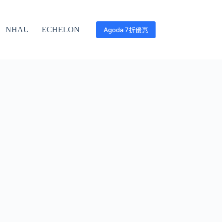
NHAU
ECHELON
Agoda 7折優惠