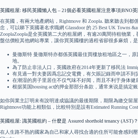
英國租屋: 移民英國懶人包 – 21個必看英國租屋注意事項|BNO
在英國，有兩大地產網站，Rightmove 和 Zoopla. 聽
念，可以睇下英國著名求職網 Glassdoor 的 25 Best UK Towns
ZooplaZoopla是全英國第二大的租屋網，有逾20萬間待租
盤估價較其他網站專業，讓你買英國樓的過程省卻很多麻煩，是
曼徹斯特 曼徹斯特亦都係英國最佳買樓放租地區之一，原因係
地。
為了防止非法人口，英國政府在2014年更新了移民法 Immi
有見過一對夫妻因爲忘記交電費，有欠賬記錄而申請不到
在潮湿的房子里居住不仅气味不好闻，而且不利于身体健
根据英国housing act的押金那部分条款，通常来说
如你與業主訂明未有說明達成協議的最後期限，期限為繳交留屋按金
Rightmove功能上相類似，比較特別是設有Estimated Run
英國租屋: 識英國租約 – 什麼是 Assured shorthold tenancy (AST)
在人生路不熟的國家為自己和家人尋找合適的住所可能會感到壓力