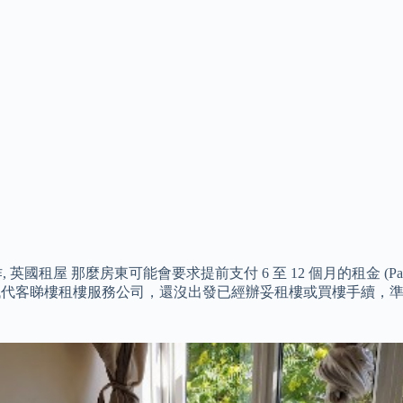
 英國租屋 那麼房東可能會要求提前支付 6 至 12 個月的租金 (Pay 6 to 
以找代客睇樓租樓服務公司，還沒出發已經辦妥租樓或買樓手續，準