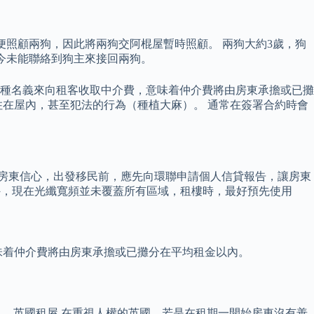
便照顧兩狗，因此將兩狗交阿棍屋暫時照顧。 兩狗大約3歲，狗
至今未能聯絡到狗主來接回兩狗。
以各種名義來向租客收取中介費，意味着仲介費將由房東承擔或已攤
在屋內，甚至犯法的行為（種植大麻）。 通常在簽署合約時會
加房東信心，出發移民前，應先向環聯申請個人信貸報告，讓房東
另外，現在光纖寬頻並未覆蓋所有區域，租樓時，最好預先使用
，意味着仲介費將由房東承擔或已攤分在平均租金以內。
。 英國租屋 在重視人權的英國，若是在租期一開始房東沒有善