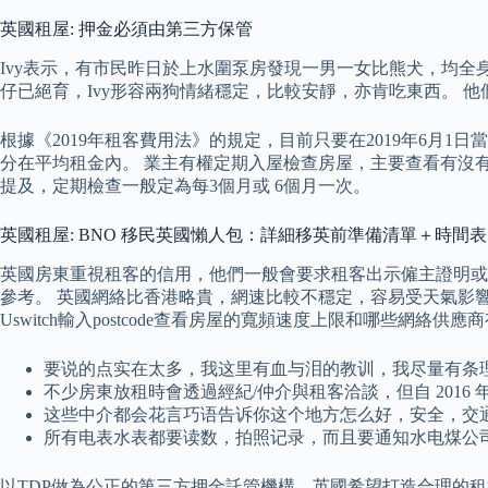
英國租屋: 押金必須由第三方保管
Ivy表示，有市民昨日於上水圍泵房發現一男一女比熊犬，均全
仔已絕育，Ivy形容兩狗情緒穩定，比較安靜，亦肯吃東西。
根據《2019年租客費用法》的規定，目前只要在2019年6
分在平均租金內。 業主有權定期入屋檢查房屋，主要查看有沒
提及，定期檢查一般定為每3個月或 6個月一次。
英國租屋: BNO 移民英國懶人包：詳細移英前準備清單＋時間表
英國房東重視租客的信用，他們一般會要求租客出示僱主證明或
參考。 英國網絡比香港略貴，網速比較不穩定，容易受天氣影響
Uswitch輸入postcode查看房屋的寬頻速度上限和哪些網絡供
要说的点实在太多，我这里有血与泪的教训，我尽量有条
不少房東放租時會透過經紀/仲介與租客洽談，但自 201
这些中介都会花言巧语告诉你这个地方怎么好，安全，交
所有电表水表都要读数，拍照记录，而且要通知水电煤公
以TDP做為公正的第三方押金託管機構，英國希望打造合理的