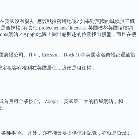
好 若在英國沒有親友, 應該點揀落腳地呢? 如果對英國的城鎮無咩概
有責任 protect tenants’ interests. 英國樓盤英國搵樓網
Zoopla網站／App的地圖上圈出感興趣的位置找出樓盤，而且在樓
ITV，Ericsson，Dock 10等英國著名傳體都遷至當
必需先確定租客有權利在英國居住，這便是租住權 。
首月租金或按金。 Zoopla：英國第二大的租屋網站，和
費。
事項。 此外，亦有機會要提供信用記錄，亦就是Credit