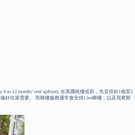
12 months’ rent upfront). 在英國租樓或前，先安排好1個至2
備好住屋需要。 而睇樓服務通常會安排Live睇樓，以及視察附