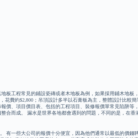
工程常見的鋪設瓷磚或者木地板為例，如果採用鋪木地板，材料費用在$
費約$2,800；吊頂設計多半以石膏板為主，整體設計比較簡單收
報價、項目價目表、包括的工程項目、裝修報價單常見陷阱等，已
的報價整合而成。 漏水是世界各地都會遇到的問題，不同的是，在
。 有一些大公司的報價十分便宜，因為他們通常以最低的價錢