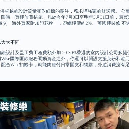
的設計質量和對細節的關注，務求增強家的舒適感。 公寓距離The
時」買樓放寬措施，凡於今年7月8日至明年3月31日前，購買50
買樓，則需要繳交「海外買家附加印花稅」，即總樓價的2%。 英國樓
可以大大不同
錢設計及監工費工程費額外加 20-30%香港的室內設計公司
Wise國際匯款服務調動資金之外，你還可以開設支援英鎊和港元
配合Wise扣帳卡，就能夠應付日常開支和網購，外遊消費沒有足