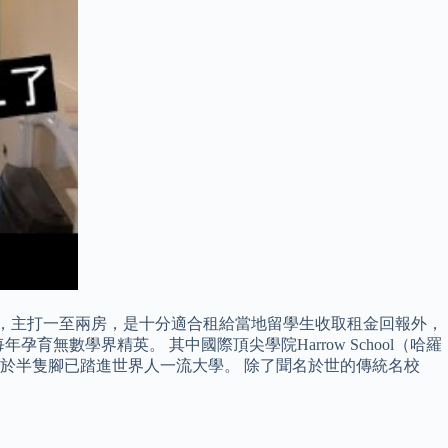
方呎，主打一至兩房，是十分適合租給當地留學生收取租金回報外，
無數學界精英。 其中國際頂尖學院Harrow School（哈羅
於半隻腳已踏進世界人一流大學。 除了聞名於世的傳統名校