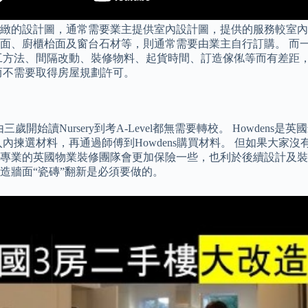
緻的設計圖，通常需要業主提供室內設計圖，提供的服務較室內
、廚櫃枱面及窗台石材等，則通常需要由業主自行訂購。 而一般
方法、間隔改動、裝修物料、起貨時間、訂造傢俬等而有差距，你
而不需要取得房屋規劃許可。
，子女由三歲開始讀Nursery到考A-Level都無需要轉校。 How
揀選材料，再通過師傅到Howdens購買材料。 但如果大家沒有
專業的英國物業裝修團隊會更加保險一些，也利於後續設計及裝
造牆面“瓷磚”翻新是必須要做的。