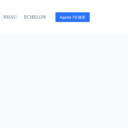
NHAU
ECHELON
Agoda 7折優惠