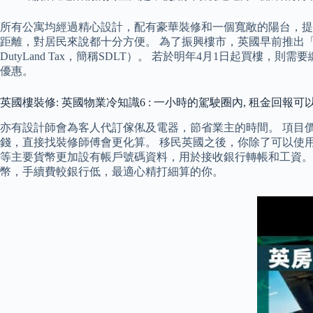
所有公寓均經過精心設計，配有豪華裝修和一個寬敞的陽台，提供卓越
距離，對居民來說都十分方便。 為了振興樓市，英國早前推出「限
DutyLand Tax，簡稱SDLT）。 若於明年4月1日起
優惠。
英國樓裝修: 英國物業冷知識6 : 一小時的駕駛圈內, 租金回報
亦有設計師會為客人代訂傢俬及電器，節省業主的時間。 項目價
錢，直接找裝修師傅會更化算。 移民英國之後，你除了可以使用
等主要貨幣更加設有帳戶號碼資料，用於接收銀行轉帳和工資。 
幣，手續費較銀行低，最適心精打細算的你。