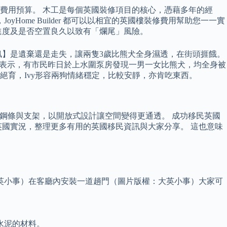
費用預算。 木工是每個英國裝修項目的核心，憑藉多年的經
ome Builder 都可以以相宜的英國樓裝修費用幫助您一一實
進度及是否空置良久以致有「爛尾」風險。
訊】是遺棄還是走失，讓兩隻3歲比熊犬全身濕透，在街頭捱餓。
vy表示，有市民昨日於上水圍泵房發現一男一女比熊犬，均全身被
絕育，Ivy形容兩狗情緒穩定，比較安靜，亦肯吃東西。
露鋼條與支架，以開放式設計讓空間變得更通透。 成功移民英國
英國實況，整理更多有用的英國移民資訊與大家分享。 這也意味
英小事）在客廳內安裝一道趟門（圖片版權：大英小事）大家可
水泥的材料。