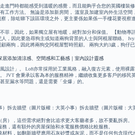
走進門時都能感受到溫暖的感覺，而且能夠乎合您的英國樓裝修
方法。 無論是添加新房間， 溫室及加建室內外生活空間，JoyH
觀察，除咗睇下該區環境之外，更主要係如果係一手樓花要視察
不菲，因此，如果獨立屋有地暖，絕對加分和保值。 【動物專
記人，因此要急尋狗主或知道兩狗背景的人士與阿棍屋聯絡。 I
顧兩狗，因此將兩狗交阿棍屋暫時照顧。 兩狗大約3歲，狗仔已
」為家居添加清涼感、空間感和工藝感｜室內設計靈感
設計」。 Loft亦常採用於工業風格，融入復古元素，使用裸
 JVT 會秉承以客為本的服務精神，繼續收集更多客戶的移民
甚至漏水等問題，還是需要「全爆」的。
。
事）拆去牆壁（圖片版權：大英小事）拆去牆壁（圖片版權：大
（房），這些需求絕對會比追求更大客廳者多，故不要亂拆房。
免費服務，還有額外的房屋保險和水電服務價格比較服務。
統材料，如翻新牆壁應用石灰砂漿或灰泥，而不是任何包含現代