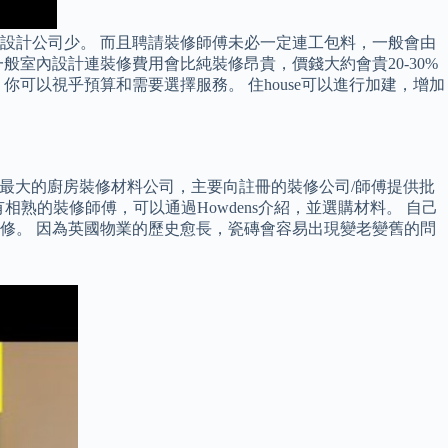
設計公司少。 而且聘請裝修師傅未必一定連工包料，一般會由
室內設計連裝修費用會比純裝修昂貴，價錢大約會貴20-30%
可以視乎預算和需要選擇服務。 住house可以進行加建，增加
dens是英國最大的廚房裝修材料公司，主要向註冊的裝修公司/師傅提供批
相熟的裝修師傅，可以通過Howdens介紹，並選購材料。 自己
修。 因為英國物業的歷史愈長，瓷磚會容易出現變老變舊的問