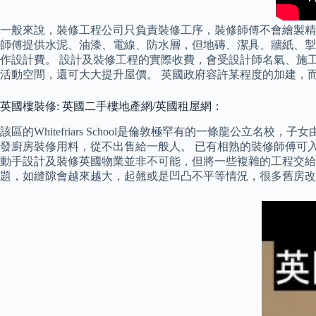
一般來說，裝修工程公司只負責裝修工序，裝修師傅不會繪製精
師傅提供水泥、油漆、電線、防水層，但地磚、潔具、牆紙、掣面
作設計費。 設計及裝修工程的實際收費，會受設計師名氣、施工
活動空間，還可大大提升屋價。 英國政府容許某程度的加建，
英國樓裝修: 英國二手樓地產網/英國租屋網：
該區的Whitefriars School是倫敦極罕有的一條龍公立名校
發廚房裝修用料，從不出售給一般人。 已有相熟的裝修師傅可入內
動手設計及裝修英國物業並非不可能，但將一些複雜的工程交給
題，如縫隙會越來越大，起翹或是凹凸不平等情況，很多舊房改