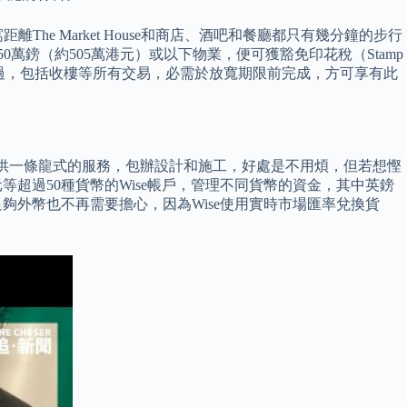
 Market House和商店、酒吧和餐廳都只有幾分鐘的步行
萬鎊（約505萬港元）或以下物業，便可獲豁免印花稅（Stamp
裝修 不過，包括收樓等所有交易，必需於放寬期限前完成，方可享有此
多提供一條龍式的服務，包辦設計和施工，好處是不用煩，但若想慳
等超過50種貨幣的Wise帳戶，管理不同貨幣的資金，其中英鎊
夠外幣也不再需要擔心，因為Wise使用實時市場匯率兌換貨