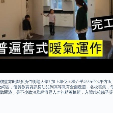
盤亦毗鄰多所伯明翰大學? 加上單位面積介乎463至904平
校網區，優質教育資訊從幼兒到高等教育全面覆蓋，名校雲集，每年孕育
聽聞過，是不少政治及經濟界人才的精英搖籃，入讀此校幾乎等