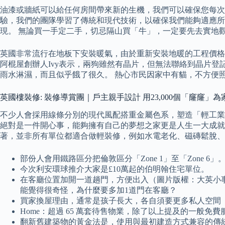
油漆或牆紙可以給任何房間帶來新的生機，我們可以確保您每次
驗，我們的團隊學習了傳統和現代技術，以確保我們能夠適應所有工作
現。 無論買一手定二手，切忌隔山買「牛」，一定要先去實地
英國非常流行在地板下安裝暖氣，由於重新安裝地暖的工程價格
阿棍屋創辦人Ivy表示，兩狗雖然有晶片，但無法聯絡到晶片登
雨水淋濕，而且似乎餓了很久。 熱心市民因家中有貓，不方便照
英國樓裝修: 裝修導賞團｜戶主親手設計 用23,000個「窿窿
不少人會採用線條分別的現代風配搭重金屬色系，塑造「輕工業風
絕對是一件開心事，能夠擁有自己的夢想之家更是人生一大成就。
著，並非所有單位都適合做輕裝修，例如水電老化、磁磚鬆脫、
部份人會用鐵路區分把倫敦區分「Zone 1」至「Zone 6」
今次利安環球推介大家是£10萬起的伯明翰住宅單位。
在客廳位置加開一道趟門，方便出入（圖片版權：大英小
能覺得很奇怪，為什麼要多加1道門在客廳？
買家換屋理由，通常是孩子長大，各自須要更多私人空間
Home：超過 65 萬套待售物業，除了以上提及的一般
翻新舊建築物的黃金法是，使用與最初建造方式兼容的傳