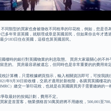
 不同類型的買家也會被徵收不同稅率的印花稅，例如，您是否為
已多年常居英國，就順理成章是英國居民，但如果你去年才透過「
有最少183日住在英國，這樣也算英國居民。
當買英國樓時的銀行對英國物業的利息取態。 買房大家最關心的不
留意的。 買房最容易被遺忘，但同時也是非常重要的的費用肯
花稅計算機，只需根據網頁指示，輸入相關資訊即可，可按我跳
021年9月30日前收樓，交易才適用於新稅階，各購買英國樓花
HMRC）繳交一筆印花稅，也就是在英國購買房子需要繳納的一
，他會為你爭取最好的按揭計劃，費用不定。
買家是首置客，物業價格首50萬英鎊將不用繳稅，500,001至700