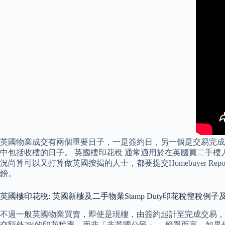
英國物業成交有兩個重要日子，一是簽約日，另一個是交易完成
中包括收樓的日子。 英國樓印花稅 通常適用於在英國買二手樓
況尚算可以又打算做英國按揭的人士，都要提交Homebuyer R
鎊。
英國樓印花稅: 英國新樓及二手物業Stamp Duty印花稅慳稅例
不過一般英國物業買賣，即使是現樓，由簽約起計至完成交易，也
交額外2%的印花稅率，而非「非英國公民」。 簡單而言，如