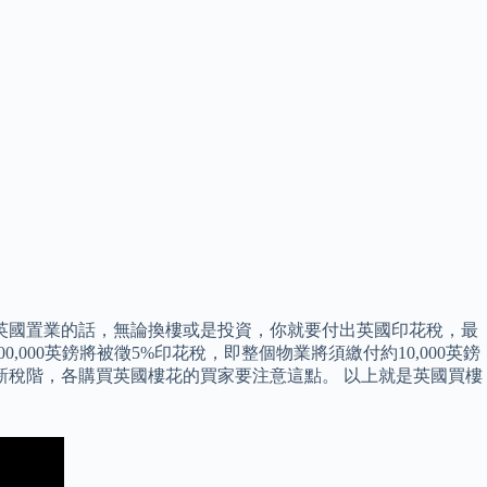
次英國置業的話，無論換樓或是投資，你就要付出英國印花稅，最
0,000英鎊將被徵5%印花稅，即整個物業將須繳付約10,000英鎊
用於新稅階，各購買英國樓花的買家要注意這點。 以上就是英國買樓