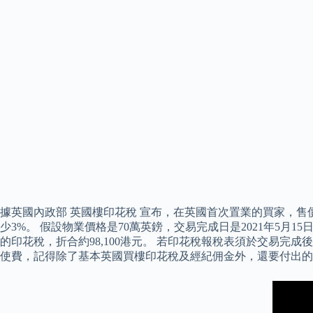
據英國內政部 英國樓印花稅 宣布，在英國首次置業的買家，售
少3%。 假設物業價格是70萬英鎊，交易完成日是2021年5月15日
的印花稅，折合約98,100港元。 若印花稅報稅表須於交易完成
使費，記得除了基本英國買樓印花稅及經紀佣金外，還要付出的