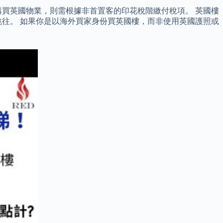
買英國物業，則需根據非首置客的印花稅階繳付稅項。 英國樓
往。 如果你是以海外買家身份買英國樓，而非使用英國護照或