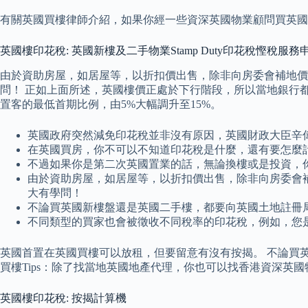
有關英國買樓律師介紹，如果你經一些資深英國物業顧問買英國樓（
英國樓印花稅: 英國新樓及二手物業Stamp Duty印花稅慳稅服務
由於資助房屋，如居屋等，以折扣價出售，除非向房委會補地價
問！ 正如上面所述，英國樓價正處於下行階段，所以當地銀行都
置客的最低首期比例，由5%大幅調升至15%。
英國政府突然減免印花稅並非沒有原因，英國財政大臣辛
在英國買房，你不可以不知道印花稅是什麼，還有要怎麼
不過如果你是第二次英國置業的話，無論換樓或是投資，
由於資助房屋，如居屋等，以折扣價出售，除非向房委會
大有學問！
不論買英國新樓盤還是英國二手樓，都要向英國土地註冊局
不同類型的買家也會被徵收不同稅率的印花稅，例如，您
英國首置在英國買樓可以放租，但要留意有沒有按揭。 不論買英
買樓Tips：除了找當地英國地產代理，你也可以找香港資深英
英國樓印花稅: 按揭計算機