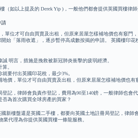
如以上提及的 Derek Yip )，一般他們都會提供英國買樓
申請
，單位才可自由買賣及出租，但原來居屋怎樣補地價也有竅門，
開始「落雨收遮」，逐步暫停高成數按揭的申請。 英國樓印花稅
偉誠 明言，措施是挽救被新冠肺炎衝擊的疲弱經濟。
計算。
你就要付出英國印花稅，最少3%。
補地價，單位才可自由買賣及出租，但原來居屋怎樣補地價也有
登記，律師會負責作登記，費用為90至140鎊，一般律師也會
是否為首次購買全球房產的買家？
國新樓盤還是英國二手樓，都要向英國土地註冊局登記，律師會負
國物業代理為你提供英國買樓一條龍服務。