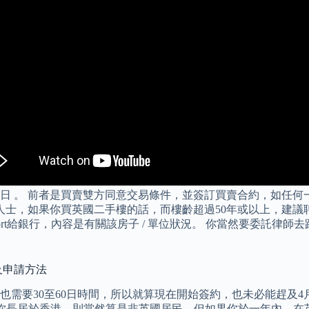
日 。 前者是買賣雙方同意交易條件，並簽訂買賣合約，如任何
人士，如果你買英國二手樓的話，而樓齡超過50年或以上，建議聘
eport給銀行，內容是有關該房子 / 單位狀況。 你當然要委託
子及申請方法
需要30至60日時間，所以就算現在開始簽約，也未必能趕及4
果你長居於香港，則當然算是非英國居民，但如果你於一年內，在