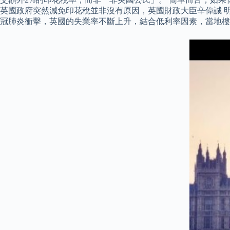
英國政府突然減免印花稅並非沒有原因，英國財政大臣辛偉誠 明
冠肺炎衝擊，英國的失業率不斷上升，結合低利率因素，當地樓價