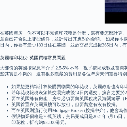
在英國買房，你不可以不知道印花稅是什麼，還有要怎麼計算。
意自己符合以上哪些條件，並計算出其應對的金額。 如果你本身
日內，你要有最少183日住在英國，並於交易完成後365日內，
英國樓印花稅: 英國買樓常見問題
大部份的英國按揭息率介乎 2.5-5% 不等，視乎按揭成數及
些其實是不夠的，還有很多隱藏的費用是各位準房東們需要特別
如果想更精準計算擬購買物業的印花稅，英國政府也有印
若印花稅報稅表須於交易完成後14日內遞交，換言之要於2
要在英國擁有房產，房東必須要向英國稅務及海關總署（
英國首置在英國買樓可以放租，但要留意有沒有按揭。
而在英國則流行使用Mortgage Broker (按揭中介)
假設物業價格是70萬英鎊，交易完成日是2021年5月15日，
印花稅，折合約98,100港元。