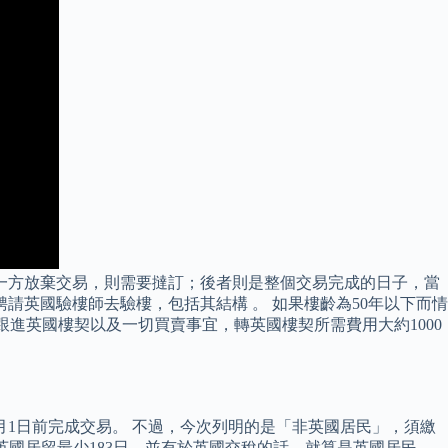
一方放棄交易，則需要撻訂；後者則是整個交易完成的日子，當
請英國驗樓師去驗樓，包括其結構 。 如果樓齡為50年以下而情
律師去跟進英國樓契以及一切買賣事宜，轉英國樓契所需費用大約1000
月1日前完成交易。 不過，今次列明的是「非英國居民」，須繳
英國居留最少183日，並有於英國交稅的話，就算是英國居民。