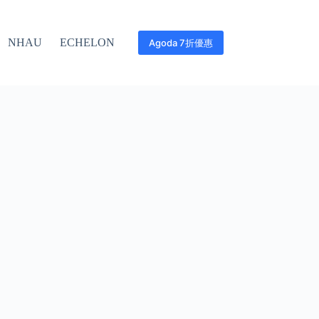
NHAU
ECHELON
Agoda 7折優惠