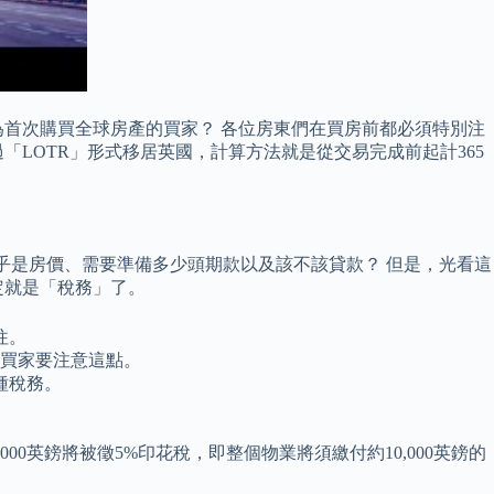
首次購買全球房產的買家？ 各位房東們在買房前都必須特別注
LOTR」形式移居英國，計算方法就是從交易完成前起計365
外乎是房價、需要準備多少頭期款以及該不該貸款？ 但是，光看這
定就是「稅務」了。
往。
的買家要注意這點。
種稅務。
,000英鎊將被徵5%印花稅，即整個物業將須繳付約10,000英鎊的