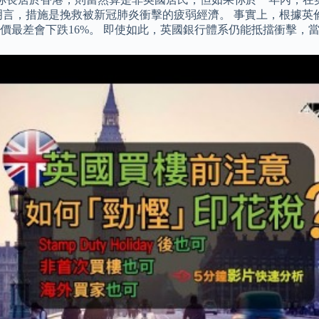
言，措施是挽救被新冠肺炎衝擊的疲弱經濟。 事實上，根據英倫銀
最差會下跌16%。 即使如此，英國銀行體系仍能抵擋衝擊，當