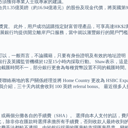
必須獲得專業人士或專家的建議。
團合共1.35億英鎊（約16.94億港元）的股份及現金代價，將
迎新獎賞。 此外，用戶成功認購指定財富管理產品，可享高達HK$
行、星展銀行均提供開立離岸戶口服務，當中就以滙豐銀行的開戶門
護費。 可以，一般而言，不論國籍，只要有身份證明及有效的地址證
及英國監管機構於12至15小時內採取行動。 Shaw表示，這
匯的截匯時間不一，部分銀行更會為每種貨幣設置不同的截匯時間
地的客戶關係經理並將 Home Country 更改為 HSBC Expat 
介紹，三十天內就會收到 100 英鎊 referral bonus。 最近很多人
）或兩個分攤各自的手續費（SHA）。 選擇由本人支付的話，
此，除非你在匯款時選擇承擔所有手續費，否則收款人最終收到的
收費手法都較不透明，由於銀行採用的匯率較市場匯率昂貴，變