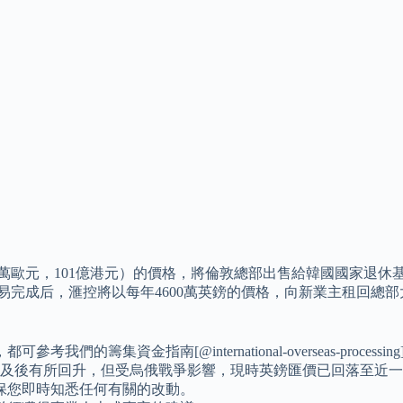
8億6440萬歐元，101億港元）的價格，將倫敦總部出售給韓國國家
易完成后，滙控將以每年4600萬英鎊的價格，向新業主租回總部
資金指南[@international-overseas-processing
匯價及後有所回升，但受烏俄戰爭影響，現時英鎊匯價已回落至近
保您即時知悉任何有關的改動。