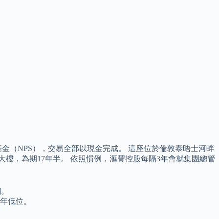
退休基金（NPS），交易全部以現金完成。 這座位於倫敦泰晤士河畔
大樓，為期17年半。 依照慣例，滙豐控股每隔3年會就集團總管
]。
一年低位。