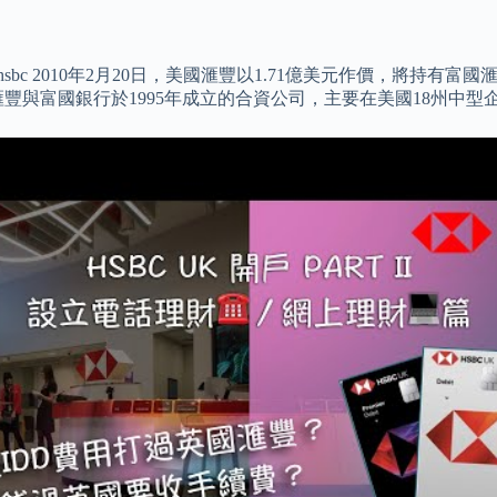
國hsbc 2010年2月20日，美國滙豐以1.71億美元作價，將持
豐與富國銀行於1995年成立的合資公司，主要在美國18州中型