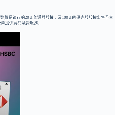
有富國滙豐貿易銀行的20％普通股股權，及100％的優先股股權出售予富
企業提供貿易融資服務。