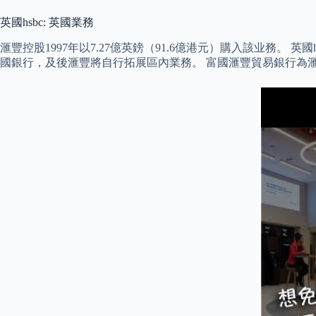
英國hsbc: 英國業務
滙豐控股1997年以7.27億英鎊（91.6億港元）購入該业務。 英
國銀行，及後滙豐將自行拓展區內業務。 富國滙豐貿易銀行為滙