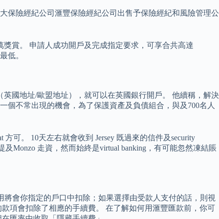
英國第9大保險經紀公司滙豐保險經紀公司出售予保險經紀和風險管理公
2萬獎賞。 申請人成功開戶及完成指定要求，可享合共高達
檻最低。
明（英國地址/歐盟地址），就可以在英國銀行開戶。 他續稱，解決
是一個不常出現的機會，為了保護資產及負債組合，與及700名人
。
方可。 10天左右就會收到 Jersey 既過來的信件及security
提及Monzo 走資，然而始終是virtual banking，有可能忽然凍結賬
費用將會你指定的戶口中扣除；如果選擇由受款人支付的話，則視
款項會扣除了相應的手續費。 在了解如何用滙豐匯款前，你可
相在匯率中收取「隱藏手續費」。