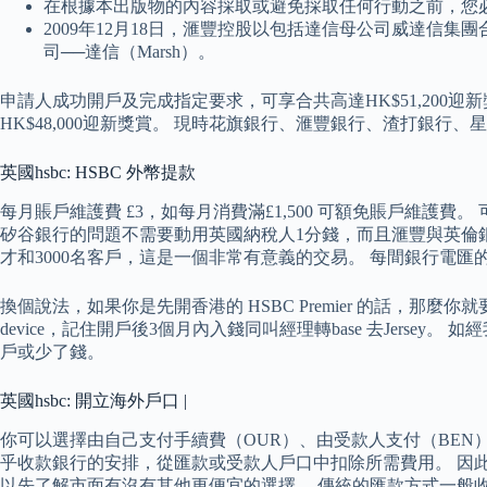
在根據本出版物的內容採取或避免採取任何行動之前，您
2009年12月18日，滙豐控股以包括達信母公司威達信集
司──達信（Marsh）。
申請人成功開戶及完成指定要求，可享合共高達HK$51,200
HK$48,000迎新獎賞。 現時花旗銀行、滙豐銀行、渣打銀
英國hsbc: HSBC 外幣提款
每月賬戶維護費 £3，如每月消費滿£1,500 可額免賬戶維
矽谷銀行的問題不需要動用英國納稅人1分錢，而且滙豐與英倫銀行
才和3000名客戶，這是一個非常有意義的交易。 每間銀行電
換個說法，如果你是先開香港的 HSBC Premier 的話，那麼你就要聯絡兩
device，記住開戶後3個月內入錢同叫經理轉base 去Jersey。 如經我
戶或少了錢。
英國hsbc: 開立海外戶口 |
你可以選擇由自己支付手續費（OUR）、由受款人支付（BEN
乎收款銀行的安排，從匯款或受款人戶口中扣除所需費用。 因
以先了解市面有沒有其他更便宜的選擇。 傳統的匯款方式一般