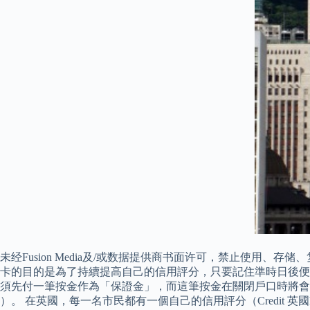
未经Fusion Media及/或数据提供商书面许可，禁止使
卡的目的是為了持續提高自己的​​信用評分，只要記住準時日
須先付一筆按金作為「保證金」，而這筆按金在關閉戶口時將會退還給你
）。 在英國，每一名市民都有一個自己的信用評分（Credit 英