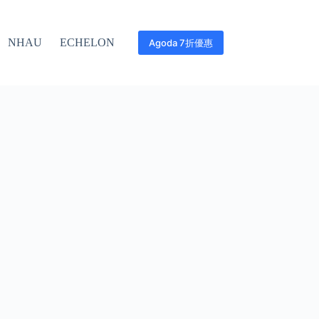
NHAU
ECHELON
Agoda 7折優惠