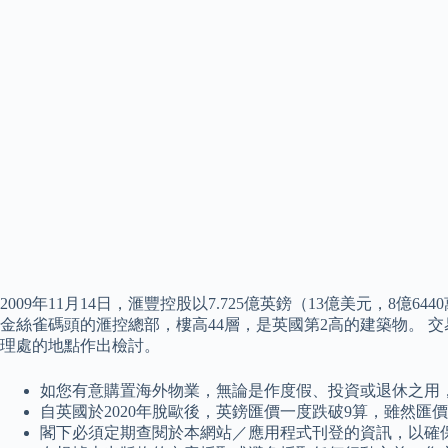
2009年11月14日，滙豐控股以7.725億英鎊（13億美元，
金絲雀碼頭的滙控總部，樓高44層，是英國第2高的建築物。 交
理處的地點作出檢討。
如您有意購置海外物業，無論是作度假、投資或退休之用，都可參考我們的籌集
自英國於2020年脫歐後，英鎊匯價一度跌破9算，雖然
閣下必須定期查閱於本網站／應用程式刊登的資訊，以確