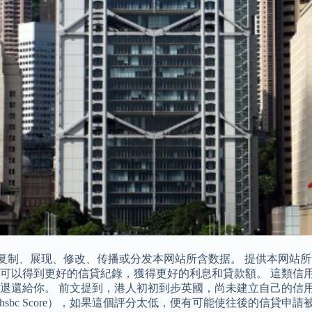
用、存储、复制、展现、修改、传播或分发本网站所含数据。 提供本
後便可以得到更好的信貸紀錄，獲得更好的利息和貸款額。 這類
。 前文提到，港人初初到步英國，尚未建立自己的信用評分，那就可以
國hsbc Score），如果這個評分太低，便有可能使往後的信貸