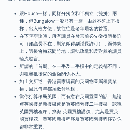
跟House一樣，同樣分獨立和半獨立（雙拼）兩
種，但Bungalow一般只有一層，由於不須上下樓
梯，出入較方便，故往往是老年居客的首選。
在下院辯論時，所有議員在發言前必先徵得議長許
可（如議長不在，則須徵得副議長許可），而傳統
上，議長會梅花間竹地，讓執政黨和反對黨的議員
輪流發言。
所謂的「首期」在一手及二手樓中的定義都不同，
與獲審批按揭的金額關係不大。
如上文所述，香港買家購買的英國物業屬租賃業
權，因此每年都須繳付地租 。
當你打算移民英國，而有意在英國置業的話，無論
買英國樓是新樓盤或是買英國舊樓二手樓盤，認識
英國買樓程序，熟識 英國買樓講價，尤其是買英
國買樓花、買英國新樓程序及買英國舊樓程序對你
都非常重要。