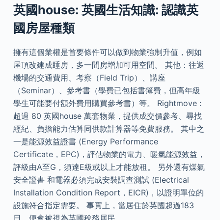
英國house: 英國生活知識: 認識英
國房屋種類
擁有這個業權是首要條件可以做到物業強制升值，例如
屋頂改建成睡房，多一間房增加可用空間。 其他：往返
機場的交通費用、考察（Field Trip）、講座
（Seminar）、參考書（學費已包括書簿費，但高年級
學生可能要付額外費用購買參考書）等。 Rightmove﹕
超過 80 英國house 萬套物業，提供成交價參考、尋找
經紀、負擔能力估算同供款計算器等免費服務。 其中之
一是能源效益證書 (Energy Performance
Certificate，EPC)，評估物業的電力、暖氣能源效益，
評級由A至G，須達E級或以上才能放租。 另外還有煤氣
安全證書 和電器必須完成安裝調查測試 (Electrical
Installation Condition Report，EICR)，以證明單位的
設施符合指定需要。 事實上，當居住於英國超過183
日，便會被視為英國稅務居民。