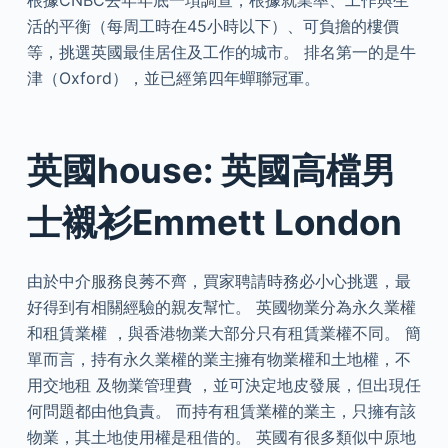
根據CNBC去年年底一項調查，根據就業率、工作與生
活的平衡（每周工時在45小時以下）、可負擔的樓價
等，挑選英國最佳居住及工作的城市。 排名第一的是牛
津（Oxford），並已經第四年蟬聯冠軍。
英國house: 英國高檔男
士襯衫Emmett London
由於中介服務良莠不齊，買家聘請時務必小心挑選，最
好得到有相關經驗的親友幫忙。 英國物業分為永久業權
和租賃業權 ，與香港物業大部分只有租賃業權不同。 簡
單而言，持有永久業權的業主擁有物業權和土地權，不
用交地租 及物業管理費 ，並可決定地皮發展，但出現任
何問題都由他負責。 而持有租賃業權的業主，只擁有該
物業，其土地使用權是租借的。 英國有很多類似中原地