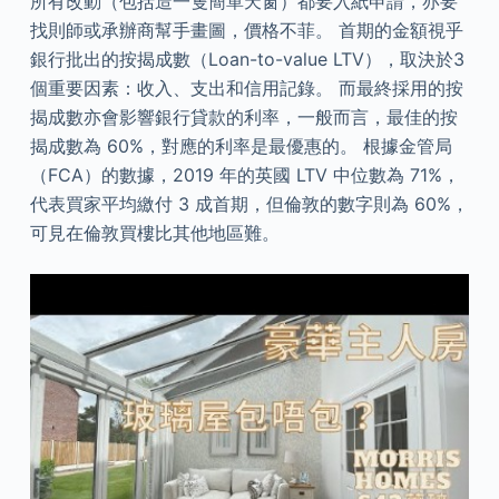
所有改動（包括造一隻簡單天窗）都要入紙申請，亦要
找則師或承辦商幫手畫圖，價格不菲。 首期的金額視乎
銀行批出的按揭成數（Loan-to-value LTV），取決於3
個重要因素：收入、支出和信用記錄。 而最終採用的按
揭成數亦會影響銀行貸款的利率，一般而言，最佳的按
揭成數為 60%，對應的利率是最優惠的。 根據金管局
（FCA）的數據，2019 年的英國 LTV 中位數為 71%，
代表買家平均繳付 3 成首期，但倫敦的數字則為 60%，
可見在倫敦買樓比其他地區難。