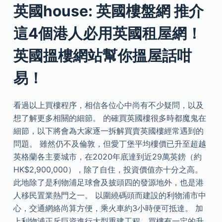
英國house: 英國樓盤網 推介
這4個港人必用英國租屋網！
英國搵樓網站幫你搵屋話咁
易！
看過以上買樓程序，相信各位心中尚有不少疑問，以及
想了解更多相關的細節。 的確買英國樓很多時都魔鬼在
細節，以下將會為大家逐一拆解買賣英國樓經常遇到的
問題。 雖然仍不及倫敦，但愛丁堡平均樓價已升至超越
英格蘭各主要城市，在2020年底達到近29萬英鎊（約
HK$2,900,000），除了自住，投資價值亦十分之高。
此地除了是利物浦足球會及披頭四的發源地外，也是港
人移民置業熱門之一。 以圍繞碼頭而建設的利物浦市中
心，交通網絡尚算方便，乘火車約3小時便可抵達。 加
上利物浦正斥巨資進行大型重建工程，買樓有一定的升