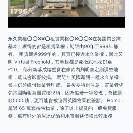
永久業權⭕️⭕️❌❌⭕️租賃業權⭕️❌⭕️⭕️❌在英國買公寓
基本上獲得的都是租賃業權，期限由90年至999年都
有。 租賃期達999年的，其實已接近永久業權，因此又
叫 Virtual Freehold，其地租都是象徵式地收£1至
£20。 部分新落成樓盤會在條款內列明會定期調整地
租，這或會影響按揭。 而近年英國新興一種永久業權，
業主仍須繳付物業管理費。 最後要特別注意，置業者切
勿試圖瞞報英國買樓稅項，因為假若一經發現，會被罰
款5000鎊，更可能會被追回英國物業稅差額。 Home：
超過 65 萬套待售物業，除了以上提及的一般免費服
務，還有額外的房屋保險和水電服務價格比較服務。