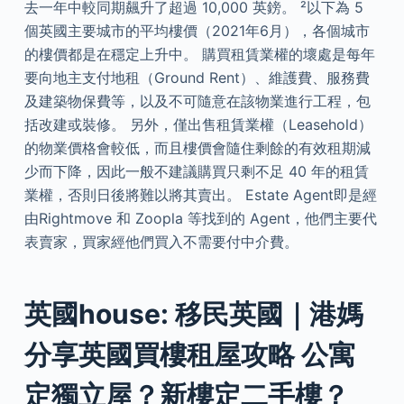
去一年中較同期飆升了超過 10,000 英鎊。 ²以下為 5
個英國主要城市的平均樓價（2021年6月），各個城市
的樓價都是在穩定上升中。 購買租賃業權的壞處是每年
要向地主支付地租（Ground Rent）、維護費、服務費
及建築物保費等，以及不可隨意在該物業進行工程，包
括改建或裝修。 另外，僅出售租賃業權（Leasehold）
的物業價格會較低，而且樓價會隨住剩餘的有效租期減
少而下降，因此一般不建議購買只剩不足 40 年的租賃
業權，否則日後將難以將其賣出。 Estate Agent即是經
由Rightmove 和 Zoopla 等找到的 Agent，他們主要代
表賣家，買家經他們買入不需要付中介費。
英國house: 移民英國｜港媽
分享英國買樓租屋攻略 公寓
定獨立屋？新樓定二手樓？