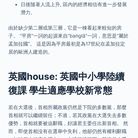
日後隨著人流上升, 區內的經濟相信有進一步發展
潛力。
由於缺少第二層或第三層，它是一棟看起來較短的房
子。 “平房”一詞的起源來自“baṅglā”一詞，意思是“屬於
孟加拉國”。 這是因為平房最初是為17世紀在孟加拉定
居的歐洲人建造的。
英國house: 英國中小學陸續
復課 學生適應學校新常態
若在大選後，首相所屬政黨仍然是下院的多數黨，那麼
首相就可以繼續留任；不過，若其政黨在大選失去多數
優勢，首相就要被迫辭職，好讓君主委任出新首相。 然
而，即使首相沒有在選舉中失利，他卻仍然有權利辭職