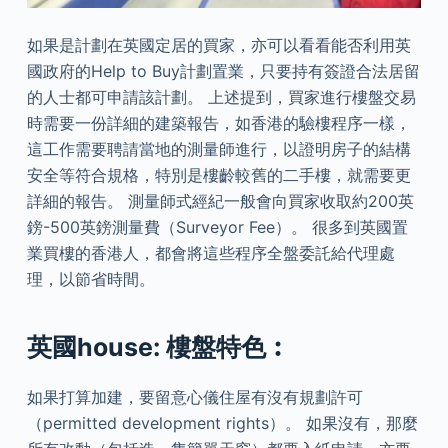
如果是計劃在英國定居的買家，亦可以看看能否利用英
國政府的Help to Buy計劃置業，只要持有簽證合法居留
的人士都可申請該計劃。 上述提到，買家進行樓盤交易
時需要一份詳細的建築報告，如香港的驗樓程序一樣，
這工作需要聘請當地的測量師進行，以證明房子的結構
安全等符合規格，特別是樓齡較舊的二手樓，就需要更
詳細的報告。 測量師式經紀一般會向買家收取約200英
鎊-500英鎊測量費（Surveyor Fee）。 很多到英國置
業買樓的香港人，都會將這些程序全盤委託給代理處
理，以節省時間。
英國house: 樓盤特色︰
如果打算加建，要留意心儀住屋有沒有規劃許可
（permitted development rights）。 如果沒有，那麼