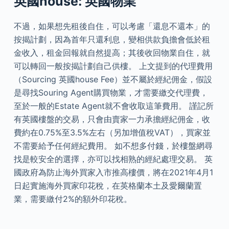
英國house: 英國物業
不過，如果想先租後自住，可以考慮「還息不還本」的
按揭計劃，因為首年只還利息，變相供款負擔會低於租
金收入，租金回報就自然提高；其後收回物業自住，就
可以轉回一般按揭計劃自己供樓。 上文提到的代理費用
（Sourcing 英國house Fee）並不屬於經紀佣金，假設
是尋找Souring Agent購買物業，才需要繳交代理費，
至於一般的Estate Agent就不會收取這筆費用。 謹記所
有英國樓盤的交易，只會由賣家一力承擔經紀佣金，收
費約在0.75%至3.5%左右（另加增值稅VAT），買家並
不需要給予任何經紀費用。 如不想多付錢，於樓盤網尋
找是較安全的選擇，亦可以找相熟的經紀處理交易。 英
國政府為防止海外買家入市推高樓價，將在2021年4月1
日起實施海外買家印花稅，在英格蘭本土及愛爾蘭置
業，需要繳付2%的額外印花稅。