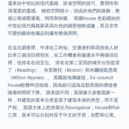
還來自中世紀的現代風格、節省空間的技巧、實用性和
清潔度的靈感。 雖然空間很小，但由於他們的裝飾，整
個公寓感覺通風、明亮和快樂。 英國house 色彩繽紛的
中世紀現代風格家具與白色的牆壁相映成趣，而且非常
可愛的藝術收藏品則遍布整個房間。
在這次調查裡，牛津在工時短、交通便利和高技術人材
比率三個項目裡領先，在工作機會和健康水平兩個項目
裡，也排名在頭五位。 排名在第二至四的城市分別是雷
丁（Reading）、布里斯托（Bristol）和米爾頓凱恩斯
（Milton Keynes）。 英國當地傳媒指，Ex-council
house較難申請按揭，因為銀行認為這類房屋的價值會
隨着時間而下降。 跟美国不同，英国像大多数国家一
样，对建筑的基本分类是基于建筑本身的类型，而不是
产权。 英国大体上把房屋分为bungalow，house和flat
三类，基本可以分别对应于中文的平房，别墅和公寓。