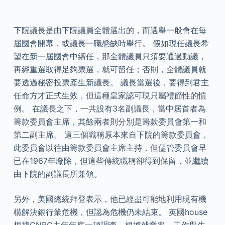
下院議長是由下院議員全體選出的，而選舉一般會在每
屆國會開幕，或議長一職懸缺時舉行。 假如現任議長希
望在新一屆國會中續任，那全體議員只須要通過動議，
再經重選取得足夠票選，就可留任；否則，全體議員就
要透過秘密投票產生新議長。 議長當選後，要得到君主
任命方才正式生效，但這種皇家認可現只屬禮節性的慣
例。 在議長之下，一共設有3名副議長，當中居首者為
籌款委員會主席，其餘兩者則分別是籌款委員會第一和
第二副主席。 這三個職稱原本來自下院的籌款委員會，
此委員會以往由籌款委員會主席主持，但儘管委員會早
已在1967年廢除，但這些傳統職稱卻得到保留，並繼續
由下院的副議長所兼領。
另外，美國總統拜登表示，他已經盡可能地利用現有機
構解決銀行業危機，但認為危機仍未結束。 英國house