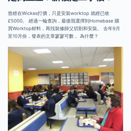
曾經在Wickes打價，只是安裝worktop 就經已收
£5000。 經過一輪查詢，最後我選擇到Homebase 購
買Worktop材料，再找裝修師父切割和安裝。 去年9月
至10月份，發表的文章寥寥可數， 為什麼？