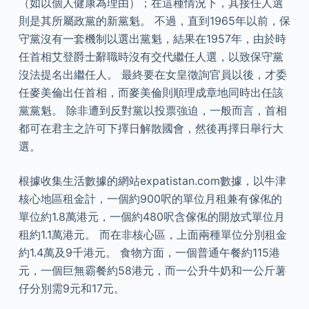
（如以個人健康為理由）；在這種情況下，其接任人選
則是其所屬政黨的新黨魁。 不過，直到1965年以前，保
守黨沒有一套機制以選出黨魁，結果在1957年，由於時
任首相艾登爵士辭職時沒有交代繼任人選，以致保守黨
沒法提名出繼任人。 最終要在女皇徵詢官員以後，才委
任麥美倫出任首相，而麥美倫則順理成章地同時出任該
黨黨魁。 除非遭到反對黨以投票強迫，一般而言，首相
都可在君主之許可下擇日解散國會，然後再擇日舉行大
選。
根據收集生活數據的網站expatistan.com數據，以牛津
核心地區租金計，一個約900呎的單位月租兼有傢俬的
單位約1.8萬港元，一個約480呎含傢俬的開放式單位月
租約1.1萬港元。 而在非核心區，上面兩種單位分別租金
約1.4萬及9千港元。 食物方面，一個普通午餐約115港
元，一個巨無霸餐約58港元，而一公升牛奶和一公斤薯
仔分別需9元和17元。