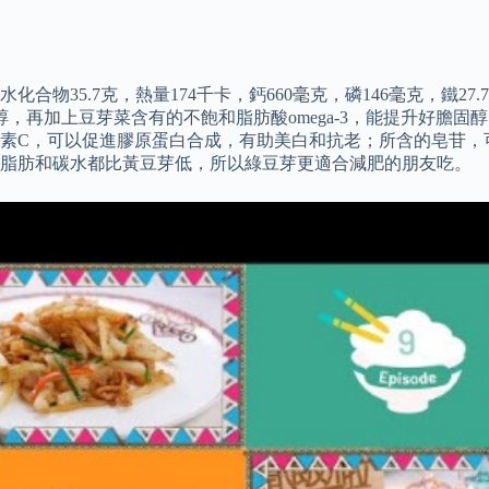
水化合物35.7克，熱量174千卡，鈣660毫克，磷146毫克，鐵
醇，再加上豆芽菜含有的不飽和脂肪酸omega-3，能提升好膽
素C，可以促進膠原蛋白合成，有助美白和抗老；所含的皂苷，
且脂肪和碳水都比黃豆芽低，所以綠豆芽更適合減肥的朋友吃。