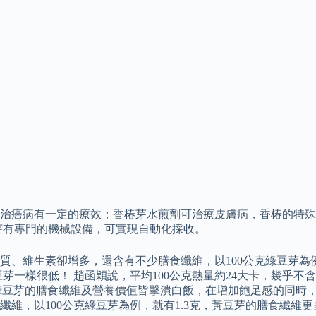
治癌病有一定的療效；香椿芽水煎劑可治療皮膚病，香椿的特殊
芽有專門的機械設備，可實現自動化採收。
、維生素卻增多，還含有不少膳食纖維，以100公克綠豆芽為例
一樣很低！ 趙函穎說，平均100公克熱量約24大卡，幾乎不含
。 綠豆芽的膳食纖維及營養價值皆擊潰白飯，在增加飽足感的同時
維，以100公克綠豆芽為例，就有1.3克，黃豆芽的膳食纖維更