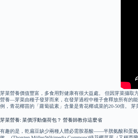
芽菜營養價值豐富，多食用對健康有很大益處。 但因芽菜攝取方式
營養—芽菜由種子發芽而來，在發芽過程中種子會釋放所有的能
例，青花椰苗的「蘿蔔硫素」含量是青花椰成菜的20-50倍。
芽菜營養: 菜價浮動傷荷包？ 營養師教你這麼省
有趣的是，乾扁豆缺少兩種人體必需胺基酸——半胱氨酸和蛋氨
效。 (Thorsten Müller/Wikimedia Comm