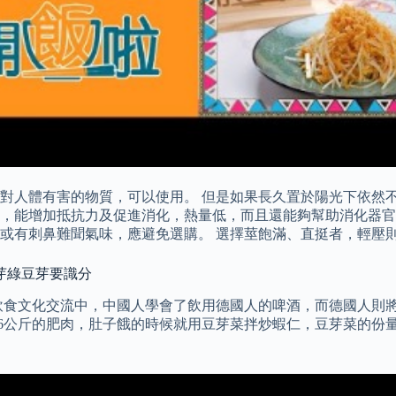
對人體有害的物質，可以使用。 但是如果長久置於陽光下依然
養素，能增加抵抗力及促進消化，熱量低，而且還能夠幫助消化器
或有刺鼻難聞氣味，應避免選購。 選擇莖飽滿、直挺者，輕壓
芽綠豆芽要識分
飲食文化交流中，中國人學會了飲用德國人的啤酒，而德國人則將
16公斤的肥肉，肚子餓的時候就用豆芽菜拌炒蝦仁，豆芽菜的份