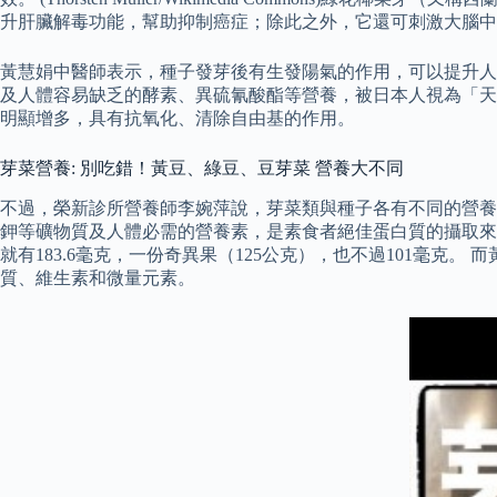
升肝臟解毒功能，幫助抑制癌症；除此之外，它還可刺激大腦中
黃慧娟中醫師表示，種子發芽後有生發陽氣的作用，可以提升人
及人體容易缺乏的酵素、異硫氰酸酯等營養，被日本人視為「天
明顯增多，具有抗氧化、清除自由基的作用。
芽菜營養: 別吃錯！黃豆、綠豆、豆芽菜 營養大不同
不過，榮新診所營養師李婉萍說，芽菜類與種子各有不同的營養價
鉀等礦物質及人體必需的營養素，是素食者絕佳蛋白質的攝取來源
就有183.6毫克，一份奇異果（125公克），也不過101毫克
質、維生素和微量元素。