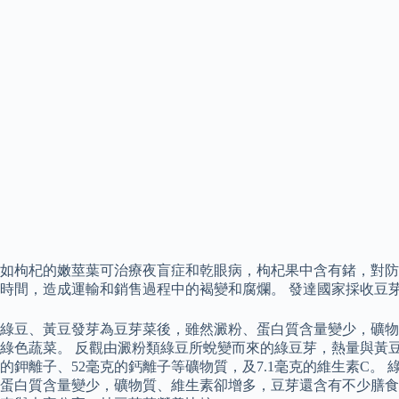
如枸杞的嫩莖葉可治療夜盲症和乾眼病，枸杞果中含有鍺，對防
時間，造成運輸和銷售過程中的褐變和腐爛。 發達國家採收豆
綠豆、黃豆發芽為豆芽菜後，雖然澱粉、蛋白質含量變少，礦物質
綠色蔬菜。 反觀由澱粉類綠豆所蛻變而來的綠豆芽，熱量與黃豆芽
的鉀離子、52毫克的鈣離子等礦物質，及7.1毫克的維生素C
蛋白質含量變少，礦物質、維生素卻增多，豆芽還含有不少膳食纖