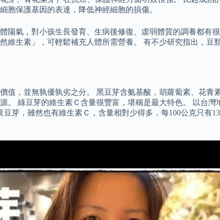
細胞保護基因的表達，降低神經細胞的損傷。
體陽氣，對小孩生長發育、生病後修復、虛弱體質的調養都有很
然維生素」，可輕鬆補充人體所需營養。 有不少研究指出，豆
值，並無孰優孰劣之分。 黑豆芽含氨基酸，胡蘿蔔素、花青素及
。 綠豆芽的維生素Ｃ含量很豐富，堪稱是最大特色。 以台灣地
。 而黃豆芽，雖然也有維生素Ｃ，含量相對少得多，每100公克只