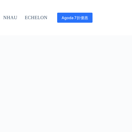
NHAU
ECHELON
Agoda 7折優惠