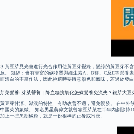
⒊黃豆芽見光會進行光合作用使黃豆芽變綠，變綠的黃豆芽不含
意。 銀絲：含有豐富的礦物質與維生素A、B群、C及E等營
而漂白的不當作法，因此挑選時要留意顏色和氣味，若過於發白
芽菜營養: 芽菜營養｜降血糖抗氧化怎煮營養免流失？銀芽大豆
黃豆芽甘涼、滋潤的特性，有助改善不適，避免復發。 在中外
中國菜的象徵。 知名男星蔣偉文就曾靠豆芽菜在半年內剷除掉
加上一些黑胡椒粒，就是一份很棒的正餐或宵夜。