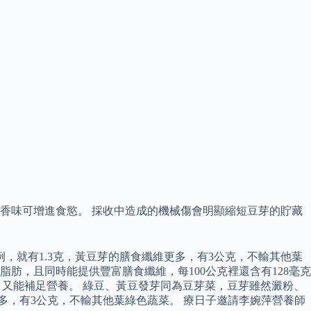
香味可增進食慾。 採收中造成的機械傷會明顯縮短豆芽的貯藏
，就有1.3克，黃豆芽的膳食纖維更多，有3公克，不輸其他葉
脂肪，且同時能提供豐富膳食纖維，每100公克裡還含有128毫克
，又能補足營養。 綠豆、黃豆發芽同為豆芽菜，豆芽雖然澱粉、
多，有3公克，不輸其他葉綠色蔬菜。 療日子邀請李婉萍營養師