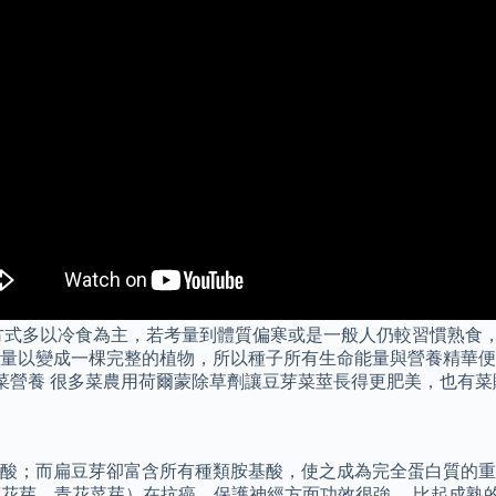
多以冷食為主，若考量到體質偏寒或是一般人仍較習慣熟食，建議每
量以變成一棵完整的植物，所以種子所有生命能量與營養精華便
 芽菜營養 很多菜農用荷爾蒙除草劑讓豆芽菜莖長得更肥美，也有
酸；而扁豆芽卻富含所有種類胺基酸，使之成為完全蛋白質的重
ons)綠花椰菜芽（又稱西蘭花芽、青花菜芽）在抗癌、保護神經方面功效很