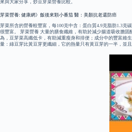
來與大家分享，炒豆芽菜營養比較。
芽菜營養: 健康網》飯後來顆小番茄 醫：美顏抗老還防癌
芽菜所含的營養較豐富，每100克中含：蛋白質4.9克脂肪1.3克碳
很豐富。 芽菜營養 大量的膳食纖維，有助於減少腸道吸收膽固
為，豆芽菜高纖低卡，有助減重瘦身和排便；成分中的豐富維生
量：綠豆芽比黃豆芽更纖細，它的熱量只有黃豆芽的一半，並