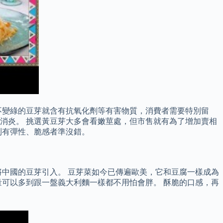
不變綠的豆芽就含有抗氧化劑等有害物質，消費者需要特別留
官消炎。 挑選黃豆芽大多會看嫩莖處，但市售就有為了增加賣相
則有彈性、脆感者準沒錯。
中國的豆芽引入。 豆芽菜如今已傳遍歐美，它和豆腐一樣成為
量可以多到跟一盤義大利麵一樣都不用怕會胖。 酥脆的口感，再