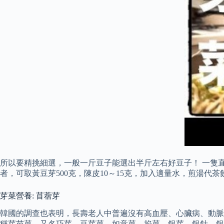
所以要精挑細選，一般一斤豆子能選出半斤左右好豆子！ 一隻直徑
者，可取黃豆芽500克，陳皮10～15克，加入適量水，煎湯
芽菜營養: 苜蓿芽
韓國的調查也表明，長壽老人中普遍沒有高血壓、心臟病、動脈
稱芽苗菜，又名巧芽、豆芽菜、如意菜、掐菜、銀芽、銀針、銀苗