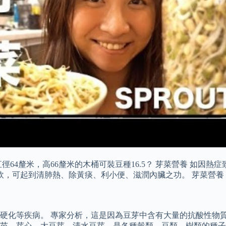
64釐米，高66釐米的木桶可裝豆種16.5？ 芽菜營養 如因
代茶飲，可起到清肺熱、除黃痰、利小便、滋潤內臟之功。 芽菜營
硬化等疾病。 專家分析，這是因為豆芽中含有大量的抗酸性物質
、芽心、大豆芽、清水豆芽，是各種穀類、豆類、樹類的種子培育