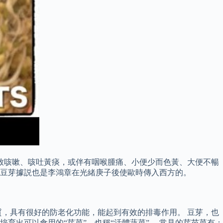
熱症致咳嗽、咳吐黃痰，或伴有咽喉腫痛、小便少而色黃、大便不暢
養 豆芽據説也是李鴻章在光緒庚子後使歐時傳入西方的。
，具有很好的防老化功能，能起到有效的排毒作用。 豆芽，也
出可以食用的“芽菜”，也稱“活體蔬菜”。 常見的芽苗菜有：