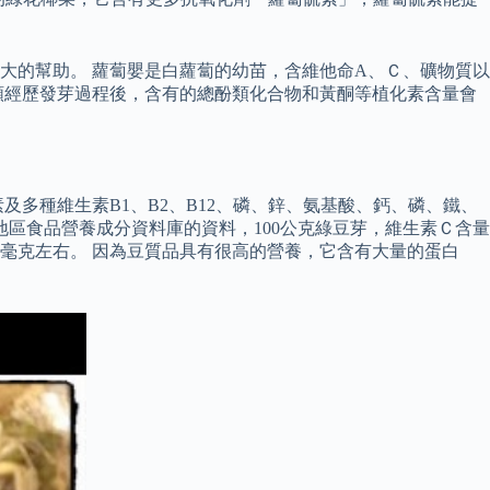
大的幫助。 蘿蔔嬰是白蘿蔔的幼苗，含維他命A、Ｃ、礦物質以
類經歷發芽過程後，含有的總酚類化合物和黃酮等植化素含量會
多種維生素B1、B2、B12、磷、鋅、氨基酸、鈣、磷、鐵、
區食品營養成分資料庫的資料，100公克綠豆芽，維生素Ｃ含量
有13毫克左右。 因為豆質品具有很高的營養，它含有大量的蛋白