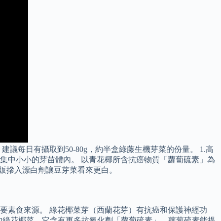
日有攝取到50-80g，約半盒綠藤生機芽菜的份量。 1.高
集中小小的芽苗體內。 以青花椰所含抗癌物質「蘿蔔硫素」為
菜販摻入漂白劑讓豆芽菜看來更白。
要素食來源。 綠花椰菜芽（西蘭花芽）有抗癌和保護神經功
強。 比起成熟的綠花椰菜，它含有更多抗氧化劑「蘿蔔硫素」，蘿蔔硫素能提