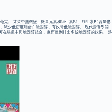
27.7毫克。 芽菜中無機鹽，微量元素和維生素B1、維生素B2含量也
固醇，減少低密度脂蛋白膽固醇，有效降低膽固醇。 現代營養學認
可在腸道中與膽固醇結合，進而達到排出多餘膽固醇的效果。 熱