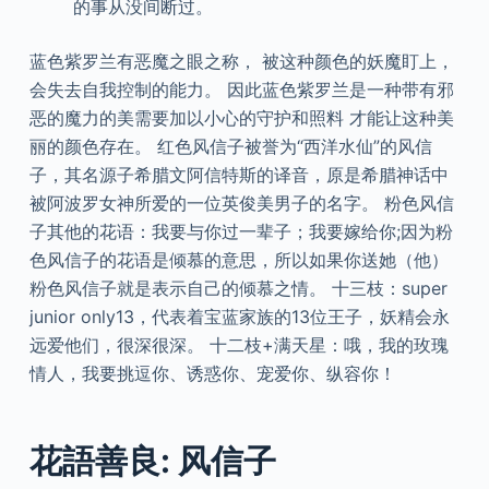
的事从没间断过。
蓝色紫罗兰有恶魔之眼之称， 被这种颜色的妖魔盯上，
会失去自我控制的能力。 因此蓝色紫罗兰是一种带有邪
恶的魔力的美需要加以小心的守护和照料 才能让这种美
丽的颜色存在。 红色风信子被誉为“西洋水仙”的风信
子，其名源子希腊文阿信特斯的译音，原是希腊神话中
被阿波罗女神所爱的一位英俊美男子的名字。 粉色风信
子其他的花语：我要与你过一辈子；我要嫁给你;因为粉
色风信子的花语是倾慕的意思，所以如果你送她（他）
粉色风信子就是表示自己的倾慕之情。 十三枝：super
junior only13，代表着宝蓝家族的13位王子，妖精会永
远爱他们，很深很深。 十二枝+满天星：哦，我的玫瑰
情人，我要挑逗你、诱惑你、宠爱你、纵容你！
花語善良: 风信子