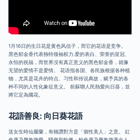
1月16日的生日花是黄色风信子，而它的花语是竞争。
黑色郁金香代表独特领袖权力.爱的表白、荣誉的皇冠、
永恒的祝福，而世界没有真正意义的黑色郁金香，就像
无望的爱情不是爱情。 花语指各国、各民族根据各种植
物，尤其是花卉的特点、习性和传说典故，赋予其的各
种不同的人性化象征意义。 前蘇聯人民熱愛向日葵，並
將它定為國花。
花語善良: 向日葵花語
送女生時仙履蘭，有稱讚對方是「個性美人」之意。 紅
色康乃馨象徵愛、驕傲和欽佩；粉色康乃馨象徵著女人