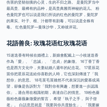
伤害的坚韧创痍的心灵，生的不归之路。 是曼陀罗当中
最高贵、最稀有的品种，是高贵典雅而神秘的花儿。 粉
色曼陀罗也可以说是我们所说的红色的曼陀罗，曼陀罗
的果实、叶子、根、汁都带有剧毒，可以说是全株有
毒。 红色曼陀罗—曼珠沙华，又称彼岸花。
花語善良: 玫瑰花语红玫瑰花语
15迷迭香有時候在婚禮上，新娘會配戴上一小枝迷迭香
作為「愛」、「忠誠」、「忠貞」的象徵。 16丁香丁香
也是西方文化中，夫妻結婚八週年的紀念花。 17星辰花
當你把星辰花送給你喜歡的人時，它也深刻傳達了「我
想你」的意思。 18毛茛毛茛雖然不代表深沉的愛慕或渴
望，卻像是告訴對方「我對你有興趣，想要進一步認識
你」，適合用在相識初期，表達自己的情意。 19粉色薔
薇粉色薔薇象徵愛的誓言， 希望「執子之手， 與子偕
老」。 白話意思就是「我要與你共度餘生」、「我要嫁