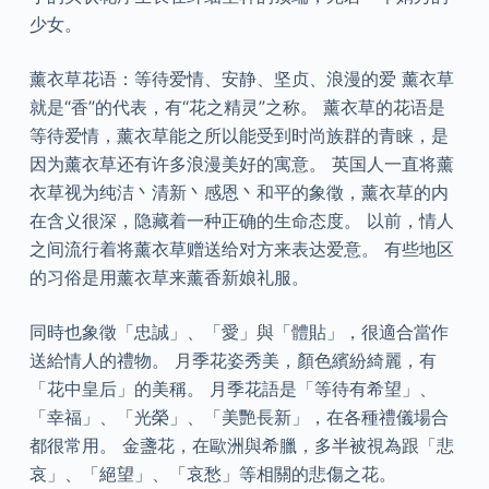
少女。
薰衣草花语：等待爱情、安静、坚贞、浪漫的爱 薰衣草
就是“香”的代表，有“花之精灵”之称。 薰衣草的花语是
等待爱情，薰衣草能之所以能受到时尚族群的青睐，是
因为薰衣草还有许多浪漫美好的寓意。 英国人一直将薰
衣草视为纯洁丶清新丶感恩丶和平的象徵，薰衣草的内
在含义很深，隐藏着一种正确的生命态度。 以前，情人
之间流行着将薰衣草赠送给对方来表达爱意。 有些地区
的习俗是用薰衣草来薰香新娘礼服。
同時也象徵「忠誠」、「愛」與「體貼」，很適合當作
送給情人的禮物。 月季花姿秀美，顏色繽紛綺麗，有
「花中皇后」的美稱。 月季花語是「等待有希望」、
「幸福」、「光榮」、「美艷長新」，在各種禮儀場合
都很常用。 金盞花，在歐洲與希臘，多半被視為跟「悲
哀」、「絕望」、「哀愁」等相關的悲傷之花。