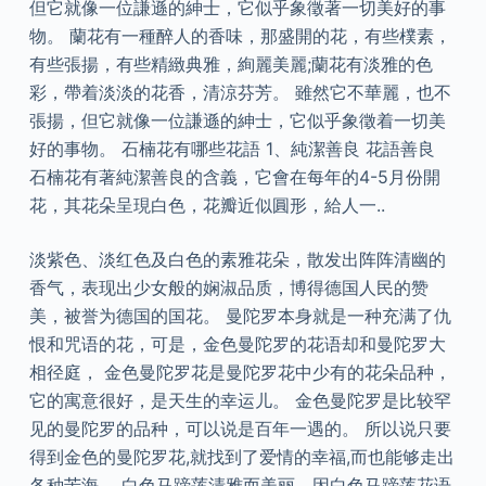
但它就像一位謙遜的紳士，它似乎象徵著一切美好的事
物。 蘭花有一種醉人的香味，那盛開的花，有些樸素，
有些張揚，有些精緻典雅，絢麗美麗;蘭花有淡雅的色
彩，帶着淡淡的花香，清涼芬芳。 雖然它不華麗，也不
張揚，但它就像一位謙遜的紳士，它似乎象徵着一切美
好的事物。 石楠花有哪些花語 1、純潔善良 花語善良
石楠花有著純潔善良的含義，它會在每年的4-5月份開
花，其花朵呈現白色，花瓣近似圓形，給人一..
淡紫色、淡红色及白色的素雅花朵，散发出阵阵清幽的
香气，表现出少女般的娴淑品质，博得德国人民的赞
美，被誉为德国的国花。 曼陀罗本身就是一种充满了仇
恨和咒语的花，可是，金色曼陀罗的花语却和曼陀罗大
相径庭， 金色曼陀罗花是曼陀罗花中少有的花朵品种，
它的寓意很好，是天生的幸运儿。 金色曼陀罗是比较罕
见的曼陀罗的品种，可以说是百年一遇的。 所以说只要
得到金色的曼陀罗花,就找到了爱情的幸福,而也能够走出
各种苦海。 白色马蹄莲清雅而美丽，因白色马蹄莲花语