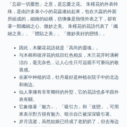
「忘卻一切憂愁」之意，是忘憂之花。 朱槿花的外表特
殊，是由許多束小小的花蕊連結起來，包在大蕊的外面
所組成的，細緻的結構，彷彿像是熱情外表之下，卻有
著一顆纖細之心、微妙之美。 朱槿花的花語代表了「纖
細之美」、「體貼之美」、「微妙美好的戀情」。
因此，木蘭花花語就是「高尚的靈魂」。
与木棉和彼岸花的炫目红色相反，木兰花开时满树
洁白，毫无杂色，让人心生只可远观不可亵玩的敬
畏感。
在家中种植的话，牡丹最好是种植在院子中的北边
和南边。
仙人掌擁有非常獨特的外型，它的花語也多半跟外
表有關。
它象徵著「魅力」、「吸引力」和「迷戀」，可用
來表示對方很有魅力、暗示自己被深深吸引著。
岁月流逝，虽然姑娘已经成了老奶奶了，但去海边