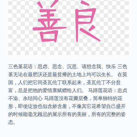
三色堇花语：思虑、思念、沉思、请想念我、快乐 三色
堇无论在最肥沃还是最贫瘠的土地上均可以生长。 在英
国，人们把它同圣瓦伦丁联系起来，圣瓦伦丁不分贫
富，总是把他的爱情禀赋赠给人们。 马蹄莲花语：忠贞
不渝、永结同心 马蹄莲没有花瓣层叠，简单独特的花
形，即使绽放也似含娇含羞，不像其它花希望自己盛开
的时候能毫无顾忌的展示所有的美丽，所有的完整的姿
态。