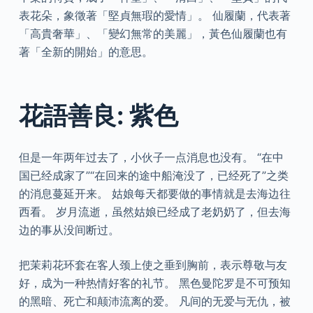
表花朵，象徵著「堅貞無瑕的愛情」。 仙履蘭，代表著
「高貴奢華」、「變幻無常的美麗」，黃色仙履蘭也有
著「全新的開始」的意思。
花語善良: 紫色
但是一年两年过去了，小伙子一点消息也没有。 “在中
国已经成家了”“在回来的途中船淹没了，已经死了”之类
的消息蔓延开来。 姑娘每天都要做的事情就是去海边往
西看。 岁月流逝，虽然姑娘已经成了老奶奶了，但去海
边的事从没间断过。
把茉莉花环套在客人颈上使之垂到胸前，表示尊敬与友
好，成为一种热情好客的礼节。 黑色曼陀罗是不可预知
的黑暗、死亡和颠沛流离的爱。 凡间的无爱与无仇，被