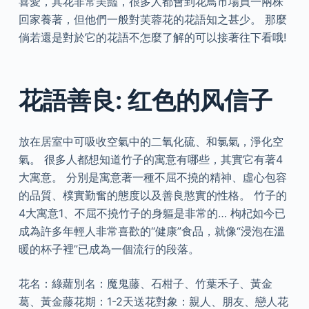
喜愛，其花非常美豔，很多人都會到花鳥市場買一兩株
回家養著，但他們一般對芙蓉花的花語知之甚少。 那麼
倘若還是對於它的花語不怎麼了解的可以接著往下看哦!
花語善良: 红色的风信子
放在居室中可吸收空氣中的二氧化硫、和氯氣，淨化空
氣。 很多人都想知道竹子的寓意有哪些，其實它有著4
大寓意。 分別是寓意著一種不屈不撓的精神、虛心包容
的品質、樸實勤奮的態度以及善良憨實的性格。 竹子的
4大寓意1、不屈不撓竹子的身軀是非常的… 枸杞如今已
成為許多年輕人非常喜歡的“健康”食品，就像“浸泡在溫
暖的杯子裡”已成為一個流行的段落。
花名：綠蘿別名：魔鬼藤、石柑子、竹葉禾子、黃金
葛、黃金藤花期：1-2天送花對象：親人、朋友、戀人花