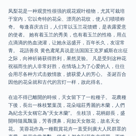
凤梨花是一种观赏性很强的观花观叶植物，尤其可栽培
于室内，它以奇特的花朵、漂亮的花纹，使人们啧啧称
奇。 每逢喜庆吉日，人们常以玉兰花馈赠，是表露爱意
的使者。 她有着玉兰的秀美，也有着玉兰的性格，用点
点滴滴的热血浇灌，让她永远盛开，百年长久，友谊常
青。 花語善良 黄色鸢尾具说是法国国王克罗威斯在出征
之际，向神祈祷获得胜利，果然灵验。 凡是受到这种花
祝福而生的人非常好胜，在情场上为了心爱的人，往往
会用尽各种方式击败情敌，掳获爱人的芳心。 圣诞百合
因他的花朵就和古代的宫灯一样，故此得名。
在迫不得已離開的時候，天女留下了一粒種子。 花農種
下後，長出一株枝繁葉茂，花朵端莊秀麗的木蘭，人們
為紀念天女稱它為“天女木蘭”。 生枝頂，花柄頗長，盛
開時隨風飄蕩，芳香撲鼻，宛如天女散花，故名天女
花。 芙蓉花作為一種觀賞花卉一直受到廣大人民群眾的