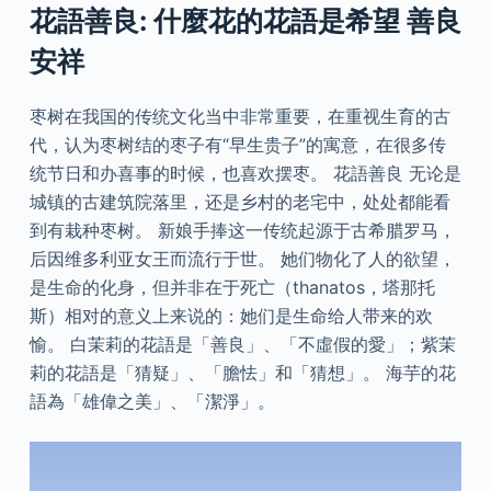
花語善良: 什麼花的花語是希望 善良
安祥
枣树在我国的传统文化当中非常重要，在重视生育的古
代，认为枣树结的枣子有“早生贵子”的寓意，在很多传
统节日和办喜事的时候，也喜欢摆枣。 花語善良 无论是
城镇的古建筑院落里，还是乡村的老宅中，处处都能看
到有栽种枣树。 新娘手捧这一传统起源于古希腊罗马，
后因维多利亚女王而流行于世。 她们物化了人的欲望，
是生命的化身，但并非在于死亡（thanatos，塔那托
斯）相对的意义上来说的：她们是生命给人带来的欢
愉。 白茉莉的花語是「善良」、「不虛假的愛」；紫茉
莉的花語是「猜疑」、「膽怯」和「猜想」。 海芋的花
語為「雄偉之美」、「潔淨」。