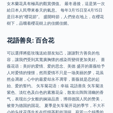
女木蘭花具有極高的觀賞價值。 嚴冬過後，這是第一次
給日本人民帶來春天的氣息。 每年3月15日至4月15日
是日本的“櫻花節”。 盛開時節，人們坐在地上，在櫻花
樹下，品嚐着櫻花樹上的佳餚佳餚。
花語善良: 百合花
可以選擇將藍玫瑰送給朋友知己，謝謝對方善良的包
容，讓我們受到其寬廣胸懷的感染而變得更加美好。 蔷
薇花语：美好的爱情、爱的思念、美德 盛开的蔷薇给予
人对爱情的憧憬，然而爱情不只是一场美丽的梦，花虽
然会凋谢，心中的最爱却永不凋零，蔷薇就是恋的起
始、爱的誓约。 矢车菊花语：幸福 花語善良 矢车菊淡
紫色、淡红色及白色的素雅花朵，散发出阵阵清幽的香
气，表现出少女般的娴淑品质，博得德国人民的赞美，
被誉为德国的国花。 夏季是矢车菊开花的季节，不大不
小的头状花序生长在纤细茎秆的顶端，宛若一个娟秀的