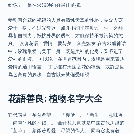
給你」，是在求婚時的好最佳選擇。
受到百合花的祝福的人具有清纯天真的性格，集众人宠
爱于一身，不过光凭这一点并不能平静度过一生，必须
具备自制力，抵抗外界的诱惑，才能保持不被污染的纯
真。 玫瑰花语：爱情、爱与美、容光焕发 在古希腊神话
中，玫瑰集爱与美于一身，既是美神的化身，又溶进了
爱神的血液。 可以说，在世界范围内，玫瑰是用来表达
爱情的通用语言。 丁香擁有天國之花的稱號，或許是因
為它高貴的氣味，自古以來就備受珍視。
花語善良: 植物名字大全
它代表著「孕育希望」、「復活」、「新生」，意味著
「簡單平凡的幸福」。 金針花其實就是中國古代所說的
「萱草」，象徵著母愛、母親的偉大。 同時它也有著