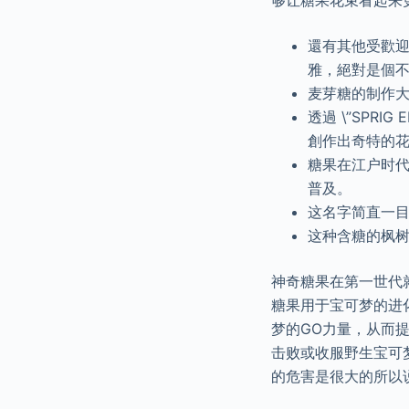
够让糖果花束看起来
還有其他受歡
雅，絕對是個
麦芽糖的制作
透過 \”SPR
創作出奇特的
糖果在江户时代
普及。
这名字简直一
这种含糖的枫
神奇糖果在第一世代就
糖果用于宝可梦的进化。
梦的GO力量，从而
击败或收服野生宝可
的危害是很大的所以