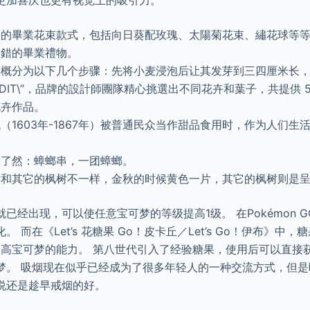
更加喜庆也更有视觉上的吸引力。
迎的畢業花束款式，包括向日葵配玫瑰、太陽菊花束、繡花球等
不錯的畢業禮物。
大概分为以下几个步骤：先将小麦浸泡后让其发芽到三四厘米长
IG EDIT\”，品牌的設計師團隊精心挑選出不同花卉和葉子，共提供
花卉作品。
（1603年-1867年）被普通民众当作甜品食用时，作为人们生
目了然：蟑螂串，一团蟑螂。
树和其它的枫树不一样，金秋的时候黄色一片，其它的枫树则是
已经出现，可以使任意宝可梦的等级提高1级。 在Pokémon 
 而在《Let’s 花糖果 Go！皮卡丘／Let’s Go！伊布》中
提高宝可梦的能力。 第八世代引入了经验糖果，使用后可以直接
梦。 吸烟现在似乎已经成为了很多年轻人的一种交流方式，但
说还是趁早戒烟的好。