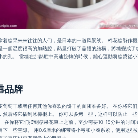
拿着糖果来来往往的人们，是日本的一道风景线。 棉花糖製作機
是一個温度很高的加熱腔，熱量打破了晶體的結構，將糖變成了
小的孔。 當糖在加熱腔中高速旋轉的時候，離心運動將糖漿從小孔
港品牌
麦葡萄干或者任何其他你喜欢的饼干的面团准备好。 在你将它
，然后将它插到冰棒棍上。 你可以多烤一些，这样可以防止一
 在你将它们摆到糖果花束上之前，至少需要10-15分钟的时间
留下一些空隙。 用0.6厘米的绑带将小弓和小圈系紧，使用这些