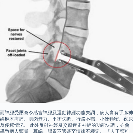
而神經受壓會令感官神經及運動神經功能失調，病人會有手腳神
經麻木痺痛、肌肉無力、平衡失調、行路不穩、小便頻密、夜尿
及便秘情況。 此外反射神經及交感迷走神經的功能失調，亦會
導致病人頭暈、耳鳴、腸胃不適甚至情緒不穩定。 「人工頸椎