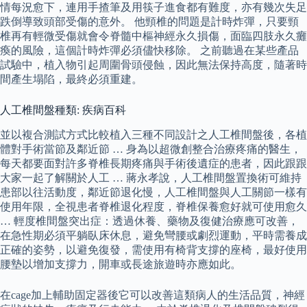
情每況愈下，連用手揸筆及用筷子進食都有難度，亦有幾次失足
跌倒導致頭部受傷的意外。 他頸椎的問題是計時炸彈，只要頸
椎再有輕微受傷就會令脊髓中樞神經永久損傷，面臨四肢永久癱
瘓的風險，這個計時炸彈必須儘快移除。 之前聽過在某些產品
試驗中，植入物引起周圍骨頭侵蝕，因此無法保持高度，隨著時
間產生塌陷，最終必須重建。
人工椎間盤種類: 疾病百科
並以複合測試方式比較植入三種不同設計之人工椎間盤後，各植
體對手術當節及鄰近節 … 身為以超微創整合治療疼痛的醫生，
每天都要面對許多脊椎長期疼痛與手術後遺症的患者，因此跟跟
大家一起了解關於人工 … 蔣永孝說，人工椎間盤置換術可維持
患部以往活動度，鄰近節退化慢，人工椎間盤與人工關節一樣有
使用年限，全視患者脊椎退化程度，脊椎保養愈好就可使用愈久
… 輕度椎間盤突出症：透過休養、藥物及復健治療應可改善，
在急性期必須平躺臥床休息，避免彎腰或劇烈運動，平時需養成
正確的姿勢，以避免復發，需使用有椅背支撐的座椅，最好使用
腰墊以增加支撐力，開車或長途旅遊時亦應如此。
在cage加上輔助固定器後它可以改善這類病人的生活品質，神經