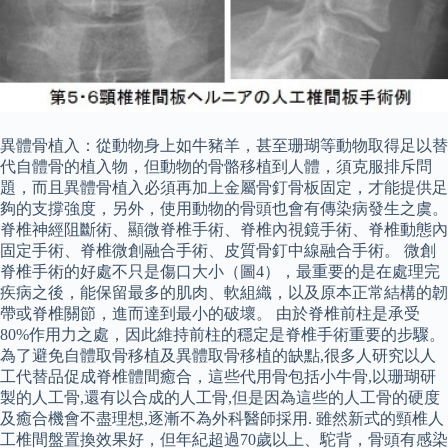
異體骨植入：從動物身上如牛豬羊，甚至珊瑚等動物取得足以替
代自體骨的植入物，但動物的骨骼移植到人體，須克服排斥問
題，而且異體骨植入必須再加上金屬骨釘骨板固定，才能提供足
夠的支撐強度，另外，使用動物的骨頭也會有傳染病發生之虞。
脊椎神經阻斷術、顯微脊椎手術、脊椎內視鏡手術、脊椎動態內
固定手術、脊椎微創融合手術、皮質骨釘中線融合手術。 微創
脊椎手術的好處不只是傷口大小（圖4），最重要的是在處理完
疾病之後，能保留最多的肌肉、軟組織，以及原本正常結構的韌
帶或脊椎關節，進而達到最小的破壞。 由於脊椎前柱是承受
80%作用力之處，因此維持前柱的穩定是脊椎手術重要的步驟。
為了避免自體取骨移植及異體取骨移植的缺點,很多人研究以人
工代替品促成脊椎體間癒合，這些代用骨包括小牛骨,以珊瑚研
製的人工骨,還有以合成的人工骨,但是因為這些的人工骨的硬度
及癒合機會不盡理想,逐漸不為外科醫師採用. 雖然新式的頸椎人
工椎間盤置換效果好，但年紀超過70歲以上、駝背，骨頭有感染