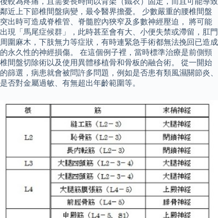
後較為疼痛，且需要長時間以背架（鐵衣）固定，而且可能導致
鄰近上下節椎間盤病變，最令醫界擔憂。 少數嚴重的腰椎間盤
突出時可造成脊椎管、脊髓腔內狹窄及多數神經壓迫， 將可能
出現「馬尾症候群」，此時甚至會有大、小便失禁或滯留，肛門
周圍麻木，下肢無力等症狀，有時連緊急手術都無法挽回已造成
的永久性的神經損傷。 在這個例子裡，當時標準治療是前側頸
椎間盤切除術以及使用異體移植骨和骨板的融合術。 從一開始
的篩選，病患就會被問許多問題，例如是否患有類風濕關節炎、
是否對金屬過敏、有無超出年齡範圍等。