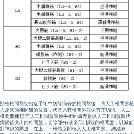
頸椎椎間盤突出症手術中切除病變的椎間盤後，將人工椎間盤植
入原來的椎間盤的位置，代替原有椎間盤並保有其功能。 人工
椎間盤種類 而人工椎間盤置換手術的原理是以人工椎間盤取代
病變後突出的椎間盤，切除部分(或全部) 損毀的椎間盤，以減低
對神經的壓迫，在上、下椎體之間植入人工椎間盤。 總結來