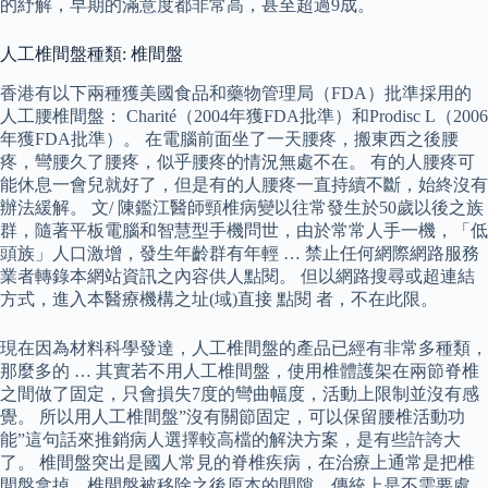
的紓解，早期的滿意度都非常高，甚至超過9成。
人工椎間盤種類: 椎間盤
香港有以下兩種獲美國食品和藥物管理局（FDA）批準採用的
人工腰椎間盤： Charité（2004年獲FDA批準）和Prodisc L（2006
年獲FDA批準）。 在電腦前面坐了一天腰疼，搬東西之後腰
疼，彎腰久了腰疼，似乎腰疼的情況無處不在。 有的人腰疼可
能休息一會兒就好了，但是有的人腰疼一直持續不斷，始終沒有
辦法緩解。 文/ 陳鑑江醫師頸椎病變以往常發生於50歲以後之族
群，隨著平板電腦和智慧型手機問世，由於常常人手一機，「低
頭族」人口激增，發生年齡群有年輕 … 禁止任何網際網路服務
業者轉錄本網站資訊之內容供人點閱。 但以網路搜尋或超連結
方式，進入本醫療機構之址(域)直接 點閱 者，不在此限。
現在因為材料科學發達，人工椎間盤的產品已經有非常多種類，
那麼多的 … 其實若不用人工椎間盤，使用椎體護架在兩節脊椎
之間做了固定，只會損失7度的彎曲幅度，活動上限制並沒有感
覺。 所以用人工椎間盤”沒有關節固定，可以保留腰椎活動功
能”這句話來推銷病人選擇較高檔的解決方案，是有些許誇大
了。 椎間盤突出是國人常見的脊椎疾病，在治療上通常是把椎
間盤拿掉，椎間盤被移除之後原本的間隙，傳統上是不需要處