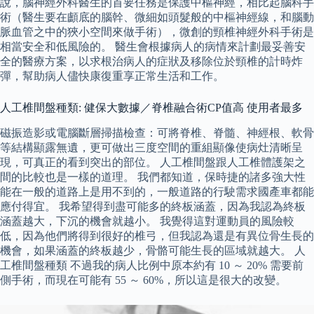
說，腦神經外科醫生的首要任務是保護中樞神經，相比起腦科手
術（醫生要在顱底的腦幹、微細如頭髮般的中樞神經線，和腦動
脈血管之中的狹小空間來做手術），微創的頸椎神經外科手術是
相當安全和低風險的。 醫生會根據病人的病情來計劃最妥善安
全的醫療方案，以求根治病人的症狀及移除位於頸椎的計時炸
彈，幫助病人儘快康復重享正常生活和工作。
人工椎間盤種類: 健保大數據／脊椎融合術CP值高 使用者最多
磁振造影或電腦斷層掃描檢查：可將脊椎、脊髓、神經根、軟骨
等結構顯露無遺，更可做出三度空間的重組顯像使病灶清晰呈
現，可真正的看到突出的部位。 人工椎間盤跟人工椎體護架之
間的比較也是一樣的道理。 我們都知道，保時捷的諸多強大性
能在一般的道路上是用不到的，一般道路的行駛需求國產車都能
應付得宜。 我希望得到盡可能多的終板涵蓋，因為我認為終板
涵蓋越大，下沉的機會就越小。 我覺得這對運動員的風險較
低，因為他們將得到很好的椎弓，但我認為還是有異位骨生長的
機會，如果涵蓋的終板越少，骨骼可能生長的區域就越大。 人
工椎間盤種類 不過我的病人比例中原本約有 10 ～ 20% 需要前
側手術，而現在可能有 55 ～ 60%，所以這是很大的改變。