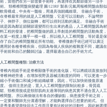
術，當他們在另一節需要手術時，再選擇在其鄰節做另一項手
術。 頸椎椎間盤病變處理 圖/123RF 製表/元氣周報椎間盤由類似
軟骨構成，中央有一髓核，周邊具強韌纖維環。 非融合手術，
在脊椎最常用的就是人工椎間盤，它是可以活動的，不論彎脖
子、伸脖子、側位旋轉，都可以得到活動的滿足。 非融合手術
就是因為鄰近節關節退變而衍生出來的產品，人工椎間盤因為材
料工程的發達，把椎間盤做的跟上帝創造的椎間盤的活動角度，
在某一程度上幾乎一模一樣，所以植入人工椎間盤，等於還是保
存了自己的椎間盤幾近所有功能。 脊椎微創手術已經可以廣泛
應用於各種脊椎疾病，但因為每個人疾病的複雜度不同，建議在
手術前和自己的醫師討論，選擇最適合自己的手術方式。
人工椎間盤種類: 治療方法
脊椎內視鏡手術是脊椎顯微手術的進化版，可以將鏡頭直接放到
脊椎神經旁邊，在增加視野及器械活動度的同時，可以更進一步
縮小手術傷口和減少軟組織破壞，因此，可以加快術後復原速
度。 值得注意的是，置入人工椎間盤的限制比較多，骨質疏
鬆、頸椎滑脫或是頸部肌肉太過薄弱的病患其實不適合置入人工
椎間盤。 所以兩個做法有各自的優缺點，病患接受手術之前，
一定要和醫師充分溝通理解，才能夠選擇自己想要的術式。 但
是秀美希望盡快回去工作而且要有比較好的活動性，因此她選擇