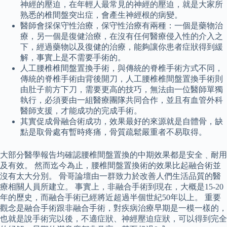
神經的壓迫，在年輕人最常見的神經的壓迫，就是大家所
熟悉的椎間盤突出症，會產生神經根的病變。
醫師會採保守性治療，保守性治療有兩種：一個是藥物治
療，另一個是復健治療，在沒有任何醫療侵入性的介入之
下，經過藥物以及復健的治療，能夠讓你患者症狀得到緩
解，事實上是不需要手術的。
人工腰椎椎間盤置換手術，與傳統的脊椎手術方式不同，
傳統的脊椎手術由背後開刀，人工腰椎椎間盤置換手術則
由肚子前方下刀，需要更高的技巧，無法由一位醫師單獨
執行，必須要由一組醫療團隊共同合作，並且有血管外科
醫師支援，才能成功的完成手術。
其實促成骨融合術成功，效果最好的來源就是自體骨，缺
點是取骨處有暫時疼痛，骨質疏鬆嚴重者不易取得。
大部分醫學報告均確認腰椎間盤置換的中期效果都是安全﹑耐用
及有效。 然而迄今為止，腰椎間盤置換術的效果比起融合術並
沒有太大分別。 骨哥論壇由一群致力於改善人們生活品質的醫
療相關人員所建立。 事實上，非融合手術到現在，大概是15-20
年的歷史，而融合手術已經將近超過半個世紀50年以上。 重要
觀念是融合手術跟非融合手術，對疾病治療早期是一模一樣的，
也就是說手術完以後，不適症狀、神經壓迫症狀，可以得到完全