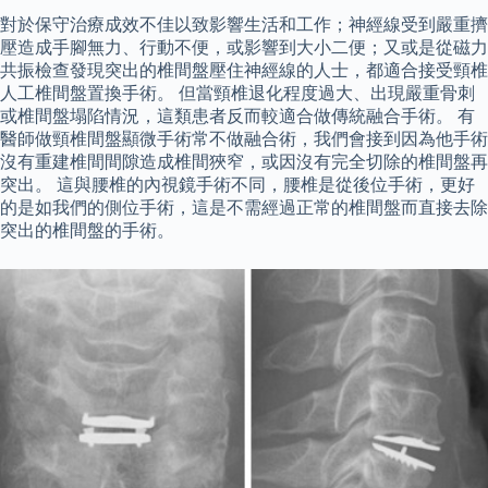
對於保守治療成效不佳以致影響生活和工作；神經線受到嚴重擠
壓造成手腳無力、行動不便，或影響到大小二便；又或是從磁力
共振檢查發現突出的椎間盤壓住神經線的人士，都適合接受頸椎
人工椎間盤置換手術。 但當頸椎退化程度過大、出現嚴重骨刺
或椎間盤塌陷情況，這類患者反而較適合做傳統融合手術。 有
醫師做頸椎間盤顯微手術常不做融合術，我們會接到因為他手術
沒有重建椎間間隙造成椎間狹窄，或因沒有完全切除的椎間盤再
突出。 這與腰椎的內視鏡手術不同，腰椎是從後位手術，更好
的是如我們的側位手術，這是不需經過正常的椎間盤而直接去除
突出的椎間盤的手術。