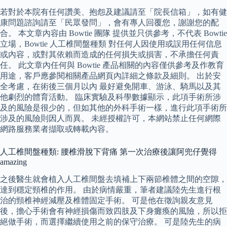
若對於本院有任何讚美、抱怨及建議請至「院長信箱」，如有健
康問題諮詢請至「民眾發問」，會有專人回覆您，謝謝您的配
合。 本文章內容由 Bowtie 團隊 提供並只供參考，不代表 Bowtie
立場，Bowtie 人工椎間盤種類 對任何人因使用或誤用任何信息
或內容，或對其依賴而造成的任何損失或損害，不承擔任何責
任。 此文章內任何與 Bowtie 產品相關的內容僅供參考及作教育
用途，客戶應參閱相關產品網頁內詳細之條款及細則。 出於安
全考慮，在術後三個月以內 最好避免開車、游泳、騎馬以及其
他劇烈的體育活動。 臨床實驗及科學數據顯示，此項手術所涉
及的風險是很少的，但如其他的外科手術一樣，進行此項手術所
涉及的風險則因人而異。 未經授權許可，本網站禁止任何網際
網路服務業者擷取或轉載內容。
人工椎間盤種類: 腰椎滑脫下背痛 第一次治療後讓阿兜仔覺得
amazing
之後醫生就會植入人工椎間盤去填補上下兩節椎體之間的空隙，
達到穩定頸椎的作用。 由於病情嚴重，筆者建議陸先生進行根
治的頸椎神經減壓及椎體固定手術。 可是他在徵詢親友意見
後，擔心手術會有神經損傷而致四肢及下身癱瘓的風險，所以拒
絕做手術，而選擇繼續使用之前的保守治療。 可是陸先生的病