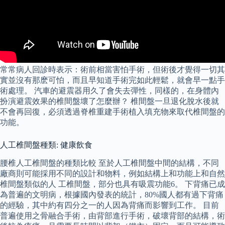
常常病人回診時表示：術前相當害怕手術，但術後才覺得一切其
實並沒有那麽可怕，而且早知道手術完如此輕鬆，就會早一點手
術處理。 汽車的避震器用久了會失去彈性，同樣的，在身體內
扮演避震效果的椎間盤壞了怎麼辦？ 椎間盤一旦退化脫水後就
不會再回復，必須透過脊椎重建手術植入填充物來取代椎間盤的
功能。
人工椎間盤種類: 健康飲食
腰椎人工椎間盤的種類比較 至於人工椎間盤中間的結構，不同
廠商則可能採用不同的設計和物料，例如結構上和功能上和自然
椎間盤類似的人 工椎間盤，部分也具有吸震功能6。 下背痛已成
為普遍的文明病，根據國內發表的統計，80%國人都有過下背痛
的經驗，其中約有四分之一的人因為背痛而影響到工作。 目前
普遍使用之骨融合手術，由背部進行手術，破壞背部的結構，術