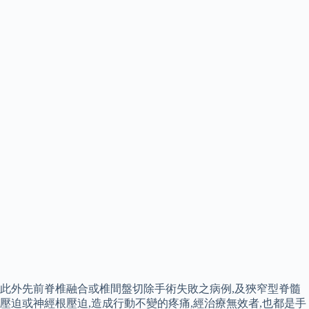
此外先前脊椎融合或椎間盤切除手術失敗之病例,及狹窄型脊髓
壓迫或神經根壓迫,造成行動不變的疼痛,經治療無效者,也都是手