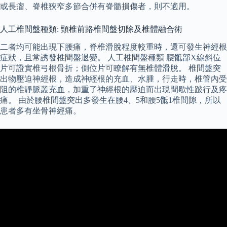
或長瘤、脊椎狹窄多節合併有脊髓損傷者，則不適用。
人工椎間盤種類: 頸椎前路椎間盤切除及椎體融合術
二者均可能出現下腰痛，脊椎滑脫程度較重時，還可發生神經根
症狀，且常誘發椎間盤退變。 人工椎間盤種類 腰骶部X線斜位
片可證實椎弓根骨折；側位片可瞭解有無椎體滑脫。 椎間盤突
出物壓迫神經根，造成神經根的充血、水腫，行走時，椎管內受
阻的椎靜脈叢充血，加重了神經根的壓迫而出現間歇性跛行及疼
痛。 由於腰椎間盤突出多發生在腰4、5和腰5骶1椎間隙，所以
患者多有坐骨神經痛。