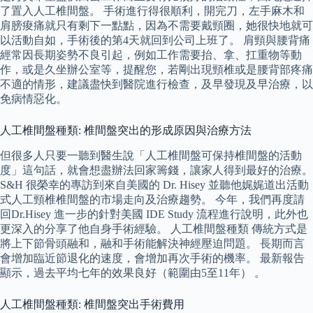
了置入人工椎間盤。 手術進行得很順利，開完刀，左手麻木和
肩膀痠痛就只有剩下一點點，因為不需要戴頸圈，她很快地就可
以活動自如，手術後的第4天就回到公司上班了。 肩頸與腰背痛
經常因長期姿勢不良引起，例如工作需要抬、拿、扛重物等動
作，或是久坐辦公室等，提醒您，若剛出現頸椎或是腰背部疼痛
不適的情形，建議盡快到醫院進行檢查，及早發現及早治療，以
免病情惡化。
人工椎間盤種類: 椎間盤突出的形成原因與治療方法
但很多人只要一聽到醫生說「人工椎間盤可保持椎間盤的活動
度」這句話，就會想盡辦法回家籌錢，讓家人得到最好的治療。
S&H 很榮幸的專訪到來自美國的 Dr. Hisey 並聽他娓娓道出活動
式人工頸椎椎間盤的市場走向及治療趨勢。 今年，我們再度請
回Dr.Hisey 進一步的針對美國 IDE Study 流程進行說明，此外也
更深入的分享了他自身手術經驗。 人工椎間盤種類 傳統方式是
將上下節骨頭融和，融和手術能解決神經壓迫問題。 長期而言
會增加臨近節退化的速度，會增加再次手術的機率。 最新報告
顯示，過去平均七年的效果良好（範圍由5至11年） 。
人工椎間盤種類: 椎間盤突出手術費用