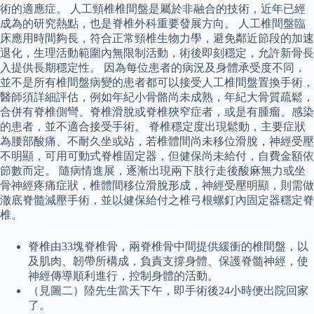
術的適應症。 人工頸椎椎間盤是屬於非融合的技術，近年已經
成為的研究熱點，也是脊椎外科重要發展方向。 人工椎間盤臨
床應用時間夠長，符合正常頸椎生物力學，避免鄰近節段的加速
退化，生理活動範圍內無限制活動，術後即刻穩定，允許新骨長
入提供長期穩定性。 因為每位患者的病況及身體承受度不同，
並不是所有椎間盤病變的患者都可以接受人工椎間盤置換手術，
醫師須詳細評估，例如年紀小骨骼尚未成熟，年紀大骨質疏鬆，
合併有脊椎側彎、脊椎滑脫或脊椎狹窄症者，或是有腫瘤、感染
的患者，並不適合接受手術。 脊椎穩定度出現鬆動，主要症狀
為腰部酸痛、不耐久坐或站，若椎體間尚未移位滑脫，神經受壓
不明顯，可用可動式脊椎固定器，但健保尚未給付，自費金額依
節數而定。 隨病情進展，逐漸出現兩下肢行走後酸麻無力或坐
骨神經疼痛症狀，椎體間移位滑脫形成，神經受壓明顯，則需做
澈底脊髓減壓手術，並以健保給付之椎弓根螺釘內固定器穩定脊
椎。
脊椎由33塊脊椎骨，兩脊椎骨中間提供緩衝的椎間盤，以
及肌肉、韌帶所構成，負責支撐身體、保護脊髓神經，使
神經傳導順利進行，控制身體的活動。
（見圖二）陸先生當天下午，即手術後24小時便出院回家
了。