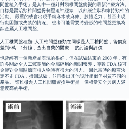
間盤植入手術」是其中一種針對頸椎間盤病變的最新治療方法。
目標是醫治頸椎間盤骨剌壓迫神經線，以舒緩症狀和維持頸椎的
活動。 嚴重的或會出現手腳麻木或麻痺、肢體乏力，甚至出現
行動困難或失禁的情況。 患者可能需要將變形的椎間盤更換為
鈦金屬人工椎間盤。
人工椎間盤種類: 人工椎間盤種類在同樣是人工椎間盤，售價竟
差到6萬…1分鐘，查出自費的醫療 …的討論與評價
也曾經有一個新產品表現的很好，但在試驗結束的 2008 年，有
許多關於全人工髖關節的金屬碎屑的新聞報導，導致 FDA 核可
金屬對金屬關節面植入物時有很大的阻力。 因此當時的廠商決
定不走 FDA，撤回試驗，並再提出其他設計相似但材質不同的
產品。 頸椎微創人工椎間盤置換手術是一個相當安全與病人滿
意度高的手術。