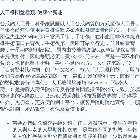
人工椎間盤種類: 健康の新趣
合成鈣人工骨：科學家試圖以人工合成鈣質的方式製作人工骨，
但迄今尚無法使用在脊椎這種必須承載身體重量的部位。 上述
兩位先生於95年6月8日當天手術，手術傷口在小腹而非像傳統脊
椎手術傷口在背後，手術後第二天即可站立行走，並且練習彎
腰，一星期內順利出院。 國內由於椎體護架cage項目健保目前
未提供給付，因此每顆必須自費33,000 元左右，算是一個不小的
負擔，也是此種手術唯一美中不足的地方。 以小花來說，於
「自費醫材比價網」的「中文名稱」輸入「人工椎間盤」，即可
得知最高收費標準為26萬9千元，最低則是20萬9千元，瞭解自己
的醫院收費行情為何。 人工椎間盤種類 Bowtie （「保泰人
壽」）是持牌人壽保險公司及香港首間虛擬保險公司，致力於填
補健康的保障缺口。 Bowtie 透過創新科技及醫療專業，提供零
中介、免佣金，更方便的網上平台，讓客戶隨時隨地獲得「自願
醫保計劃」產品報價、核保及索償服務。
苗栗為恭紀念醫院神經外科主任王超然表示，發生在年輕
的人與年老的人早期頸椎疾病，是兩種不同的型態，年輕
的人頸椎疾病大部分都屬於肌肉筋膜的扭傷，少數是因為