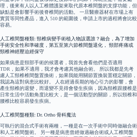
理，後來有人以人工椎體護架來取代原本椎間盤的支撐功能，但
缺點是會影響手術後脊椎間的活動。 一旦醫療器材在市場上有
實質等同性產品，進入 510 的範圍後，申請上市的過程將會比較
容易。
人工椎間盤種類: 頸椎病變手術植入物該選誰？融合，為了增加
手術安全性和準確度，第五至第六節椎間盤退化， 頸部疼痛或
頸椎神經壓迫經保守
如果病患是頸部手術的候選者，我首先會看他們是否適用
TDR，如果不適用，我才會考慮其他融合術。 所以我都是先考
慮人工頸椎椎間盤置換術，如果我能用關節置換裝置穩定關節，
我認為這對病患比較好。 人在經過長期的地心引力的影響，會
產生頸椎的退變，而退變不見得會發生疾病，因為頸椎跟腰椎是
日常生活中活動角度比較大，是一個活動型的關節，所以頸椎和
腰椎比較容易發生疾病。
人工椎間盤種類: Dr. Ortho 骨科魔法
可執行的混合式手術有兩種，一種是在一次手術中同時做融合術
和人工椎間盤術。 另一種是病患曾經做過融合術或人工椎間盤