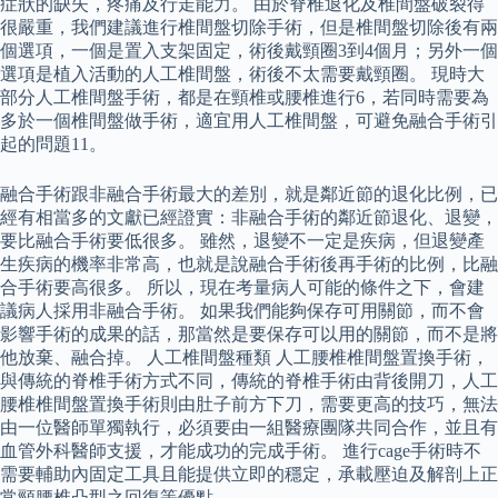
症狀的缺失，疼痛及行走能力。 由於脊椎退化及椎間盤破裂得
很嚴重，我們建議進行椎間盤切除手術，但是椎間盤切除後有兩
個選項，一個是置入支架固定，術後戴頸圈3到4個月；另外一個
選項是植入活動的人工椎間盤，術後不太需要戴頸圈。 現時大
部分人工椎間盤手術，都是在頸椎或腰椎進行6，若同時需要為
多於一個椎間盤做手術，適宜用人工椎間盤，可避免融合手術引
起的問題11。
融合手術跟非融合手術最大的差別，就是鄰近節的退化比例，已
經有相當多的文獻已經證實：非融合手術的鄰近節退化、退變，
要比融合手術要低很多。 雖然，退變不一定是疾病，但退變產
生疾病的機率非常高，也就是說融合手術後再手術的比例，比融
合手術要高很多。 所以，現在考量病人可能的條件之下，會建
議病人採用非融合手術。 如果我們能夠保存可用關節，而不會
影響手術的成果的話，那當然是要保存可以用的關節，而不是將
他放棄、融合掉。 人工椎間盤種類 人工腰椎椎間盤置換手術，
與傳統的脊椎手術方式不同，傳統的脊椎手術由背後開刀，人工
腰椎椎間盤置換手術則由肚子前方下刀，需要更高的技巧，無法
由一位醫師單獨執行，必須要由一組醫療團隊共同合作，並且有
血管外科醫師支援，才能成功的完成手術。 進行cage手術時不
需要輔助內固定工具且能提供立即的穩定，承載壓迫及解剖上正
常頸腰椎凸型之回復等優點。