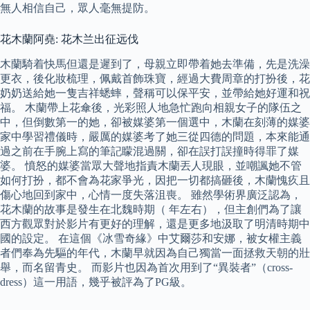
無人相信自己，眾人毫無提防。
花木蘭阿堯: 花木兰出征远伐
木蘭騎着快馬但還是遲到了，母親立即帶着她去準備，先是洗澡
更衣，後化妝梳理，佩戴首飾珠寶，經過大費周章的打扮後，花
奶奶送給她一隻吉祥蟋蟀，聲稱可以保平安，並帶給她好運和祝
福。 木蘭帶上花傘後，光彩照人地急忙跑向相親女子的隊伍之
中，但倒數第一的她，卻被媒婆第一個選中，木蘭在刻薄的媒婆
家中學習禮儀時，嚴厲的媒婆考了她三從四德的問題，本來能通
過之前在手腕上寫的筆記矇混過關，卻在誤打誤撞時得罪了媒
婆。 憤怒的媒婆當眾大聲地指責木蘭丟人現眼，並嘲諷她不管
如何打扮，都不會為花家爭光，因把一切都搞砸後，木蘭愧疚且
傷心地回到家中，心情一度失落沮喪。 雖然學術界廣泛認為，
花木蘭的故事是發生在北魏時期（ 年左右），但主創們為了讓
西方觀眾對於影片有更好的理解，還是更多地汲取了明清時期中
國的設定。 在這個《冰雪奇緣》中艾爾莎和安娜，被女權主義
者們奉為先驅的年代，木蘭早就因為自己獨當一面拯救天朝的壯
舉，而名留青史。 而影片也因為首次用到了“異裝者”（cross-
dress）這一用語，幾乎被評為了PG級。