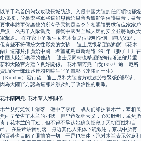
以單于為首的匈奴攻破長城防線、入侵中國大陸的任何領地都燒
殺擄掠，於是李將軍將這消息傳給皇帝希望能夠保護皇帝，皇帝
要求李將軍保護他的所有子民於是命令宰相賜福要求每位家家戶
戶派一名男子入隊當兵，保衛中國與全城人民的安全並將匈奴大
軍擊退。 在花家中的獨生女花木蘭是位聰明伶俐、體貼父親，
但有些不符傳統女性形象的女孩。 迪士尼很希望能夠將《花木
蘭》這部片推廣給中國，希望能夠重新創造1994年《獅子王》在
中國大陸所獲得的佳績。 迪士尼同時也希望能夠藉著這部片重
新和大陸官方建立良好關係。 花木蘭阿堯 自從1997年迪士尼所
資助的一部敘述達賴喇嘛生平的電影《達賴的一生》
（Kundun）發行後，迪士尼和大陸官方就處於較緊張的關係，
因為大陸官方認為這部片涉及到了政治性的刺激。
花木蘭阿堯: 花木蘭人際關係
木兰从灯笼线上滑落，砸中了李翔，战友们维护着木兰，宰相虽
然向皇帝告了木兰的刁状，但皇帝深明大义，心知肚明，虽然指
责了花木兰的罪过，但不得不承认她确实拯救了天朝百姓和自
己。 在皇帝话音刚落，身边其他人集体下跪致谢，京城中所有
的百姓也目睹了眼前的一切，于是也集体下跪对木兰表示敬意和