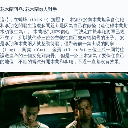
花木蘭阿堯: 花木蘭敵人對手
這時，在蟋蟀（Cri-Kee）施壓下，木須終於向木蘭坦承會使她
和李翔之間發生這麼多問題都是因為自己在做怪（這使得木蘭對
木須很生氣）。 木蘭感到非常傷心，而決定由於李翔將軍已經
不在了，所以就代替三位公主犧牲自己去嫁給契骨的王子。 於
是李翔和木蘭兩人就整裝待發，僅帶著前一集出現的阿寧
（Ling）、阿堯（Yao）、金寶（Chien-Po）三位士兵一同前往
護送皇帝的三個女兒到契骨。 但是一路上木須為了要保住自己
的地位，不斷的嘗試分開木蘭和李翔，不過一直都沒有效果。