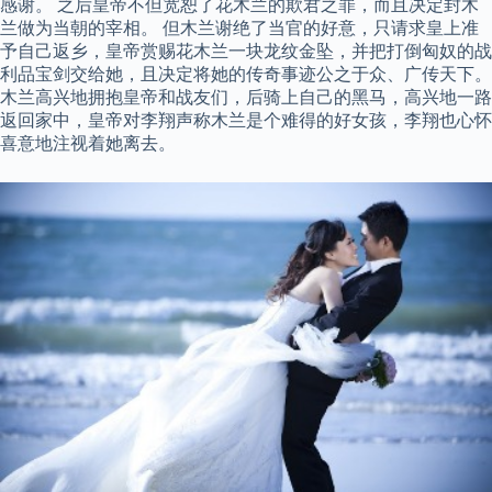
感谢。 之后皇帝不但宽恕了花木兰的欺君之罪，而且决定封木
兰做为当朝的宰相。 但木兰谢绝了当官的好意，只请求皇上准
予自己返乡，皇帝赏赐花木兰一块龙纹金坠，并把打倒匈奴的战
利品宝剑交给她，且决定将她的传奇事迹公之于众、广传天下。
木兰高兴地拥抱皇帝和战友们，后骑上自己的黑马，高兴地一路
返回家中，皇帝对李翔声称木兰是个难得的好女孩，李翔也心怀
喜意地注视着她离去。