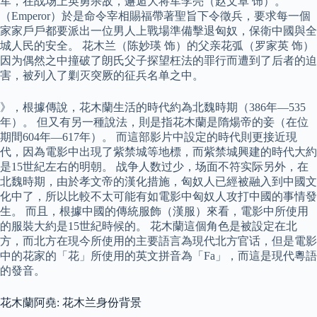
军，在战场上英勇杀敌，邂逅大将军李亮（赵文卓 饰）。
（Emperor）於是命令宰相賜福帶著聖旨下令徵兵，要求每一個
家家戶戶都要派出一位男人上戰場準備擊退匈奴，保衛中國與全
城人民的安全。 花木兰（陈妙瑛 饰）的父亲花弧（罗家英 饰）
因为偶然之中撞破了朗氏父子探望枉法的罪行而遭到了后者的迫
害，被列入了剿灭突厥的征兵名单之中。
》，根據傳說，花木蘭生活的時代約為北魏時期（386年—535
年）。 但又有另一種說法，則是指花木蘭是隋煬帝的妾（在位
期間604年—617年）。 而這部影片中設定的時代則更接近現
代，因為電影中出現了紫禁城等地標，而紫禁城興建的時代大約
是15世紀左右的明朝。 战争人数过少，场面不符实际另外，在
北魏時期，由於孝文帝的漢化措施，匈奴人已經被融入到中國文
化中了，所以比較不太可能有如電影中匈奴人攻打中國的事情發
生。 而且，根據中國的傳統服飾（漢服）來看，電影中所使用
的服裝大約是15世紀時候的。 花木蘭這個角色是被設定在北
方，而北方在現今所使用的主要語言為現代北方官话，但是電影
中的花家的「花」所使用的英文拼音為「Fa」，而這是現代粵語
的發音。
花木蘭阿堯: 花木兰身份背景