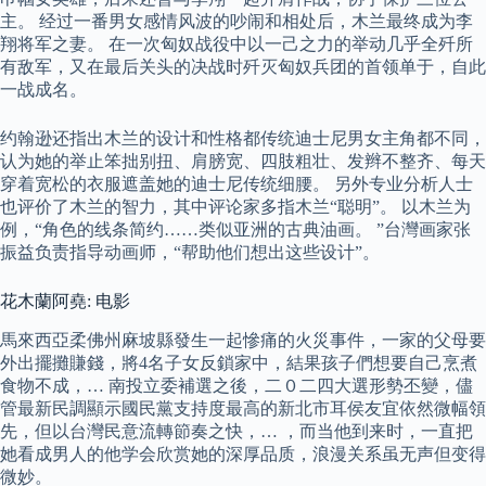
主。 经过一番男女感情风波的吵闹和相处后，木兰最终成为李
翔将军之妻。 在一次匈奴战役中以一己之力的举动几乎全歼所
有敌军，又在最后关头的决战时歼灭匈奴兵团的首领单于，自此
一战成名。
约翰逊还指出木兰的设计和性格都传统迪士尼男女主角都不同，
认为她的举止笨拙别扭、肩膀宽、四肢粗壮、发辫不整齐、每天
穿着宽松的衣服遮盖她的迪士尼传统细腰。 另外专业分析人士
也评价了木兰的智力，其中评论家多指木兰“聪明”。 以木兰为
例，“角色的线条简约……类似亚洲的古典油画。 ”台灣画家张
振益负责指导动画师，“帮助他们想出这些设计”。
花木蘭阿堯: 电影
馬來西亞柔佛州麻坡縣發生一起慘痛的火災事件，一家的父母要
外出擺攤賺錢，將4名子女反鎖家中，結果孩子們想要自己烹煮
食物不成，… 南投立委補選之後，二０二四大選形勢丕變，儘
管最新民調顯示國民黨支持度最高的新北市耳侯友宜依然微幅領
先，但以台灣民意流轉節奏之快，… ，而当他到来时，一直把
她看成男人的他学会欣赏她的深厚品质，浪漫关系虽无声但变得
微妙。