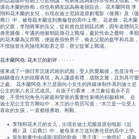
的話題隨即在網上引起熱議，有網友認為劉亦菲長相太仙氣，不
適合木蘭的扮相，但也有網友認為兩者很貼合。 花木蘭阿堯 李
翔和花木蘭的女兒，出現在迪士尼頻道原創電影《後裔》及《後
裔2》中，被母親木蘭送到奧倫登的高中上學。 花老爺，花木蘭
的父親，李翔將軍的岳父，從前曾也是朝廷武將，因年老體弱又
身患腿傷，年邁的他被朝廷徵召上戰場，處於性命之憂時，孝順
的花木蘭為父而戰，便趁夜假扮男子，偷走父親的盔甲和兵器，
不惜險冒生死險境和欺君之罪，替父從軍上戰場。
花木蘭阿堯: 花木兰的剧评 · · · · · ·
後來成了一個日常沉迷武術的武痴，受人民愛戴後，也並沒有一
絲驕傲自大的炫耀表現，為人謙虛有禮，成熟文雅，且別具可愛
之處。 花木蘭阿堯 木兰是面向小女生的跨媒体制作系列迪士尼
公主的第八名正式成员。 在孩子们看来，木兰象征着永不言
败，不受性别角色与家庭和荣誉的重要性束缚的积极精神。 在
迪士尼公主官方网站中，木兰的小简历写道：“木兰是一位受人
喜欢的女孩，一直都很勇敢、刚毅。
李翔和花木兰的女儿，出现在迪士尼频道原创电影《后
裔》及《后裔2》中，被母亲木兰送到奥伦登的高中上学。
當年動畫中由成龍演唱的歌曲〈男子漢〉一炮而紅，成為