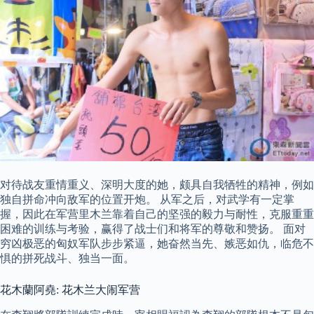
对待战友重情重义、深明大度的她，颇具自我牺牲的精神，例如
独自拼命冲向敌军的位置开炮。 从军之后，对武学有一定掌
握，因此在军营里木兰靠着自己的坚强的毅力与耐性，克服重重
困难的训练与考验，赢得了战士们和将军的尊敬和赞扬。 面对
穷凶极恶的匈奴军队步步紧逼，她奋然当先、嫉恶如仇，临危不
惧的拼死战斗、独当一面。
花木蘭阿堯: 花木兰大闹军营