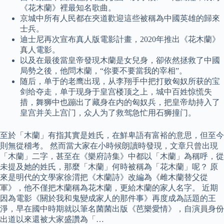
《花木蘭》裡最知名歌曲。
京城中所有人民都在夾道歡迎這些被稱為中國英雄的歸來
士兵。
迪士尼再次宣布真人版電影計畫，2020年推出《花木蘭》
真人電影。
以及在最後當皇帝發現木蘭是女兒身，卻依然拯救了中國
局勢之後，他問木蘭，“你要不要當我的宰相”。
随后，单于的老鹰出现，从李翔手中把打败匈奴所获的宝
剑给夺走，单于现身于皇宫楼顶之上，城中百姓惊慌失
措，舞狮中也蹦出了藏身在内的匈奴兵，把皇帝劫持入了
皇宫并关上宫门，众人为了救驾急忙用石狮撞门。
至於「木蘭」有指其實是姓氏，在鮮卑語有富裕的意思，但至今
則無從稽考。 然而當大家在小時候朗讀時發現，文章只曾出現
「木蘭」二字，甚至在《樂府詩集》中都以「木蘭」為稱呼，從
未提及她的姓氏，那麼「木蘭」何時被稱為「花木蘭」呢？ 原
來是明代的文學家徐渭把《木蘭詩》改編為《雌木蘭替父從
軍》，他不僅把木蘭稱為花木蘭，更給木蘭的家人名字。 近期
因為電影《關於我和鬼變成家人的那件事》再度成為話題的王
淨，早在國中時期就以筆名菌菌出版《芭樂愛情》，自演員身份
出道以來還被大家盛讚為「…