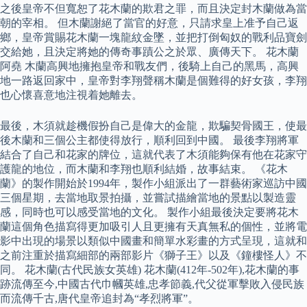
之後皇帝不但寬恕了花木蘭的欺君之罪，而且決定封木蘭做為當
朝的宰相。 但木蘭謝絕了當官的好意，只請求皇上准予自己返
鄉，皇帝賞賜花木蘭一塊龍紋金墜，並把打倒匈奴的戰利品寶劍
交給她，且決定將她的傳奇事蹟公之於眾、廣傳天下。 花木蘭
阿堯 木蘭高興地擁抱皇帝和戰友們，後騎上自己的黑馬，高興
地一路返回家中，皇帝對李翔聲稱木蘭是個難得的好女孩，李翔
也心懷喜意地注視着她離去。
最後，木須就趁機假扮自己是偉大的金龍，欺騙契骨國王，使最
後木蘭和三個公主都使得放行，順利回到中國。 最後李翔將軍
結合了自己和花家的牌位，這就代表了木須能夠保有他在花家守
護龍的地位，而木蘭和李翔也順利結婚，故事結束。 《花木
蘭》的製作開始於1994年，製作小組派出了一群藝術家巡訪中國
三個星期，去當地取景拍攝，並嘗試描繪當地的景點以製造靈
感，同時也可以感受當地的文化。 製作小組最後決定要將花木
蘭這個角色描寫得更加吸引人且更擁有天真無私的個性，並將電
影中出現的場景以類似中國畫和簡單水彩畫的方式呈現，這就和
之前注重於描寫細部的兩部影片《獅子王》以及《鐘樓怪人》不
同。 花木蘭(古代民族女英雄) 花木蘭(412年-502年),花木蘭的事
跡流傳至今,中國古代巾幗英雄,忠孝節義,代父從軍擊敗入侵民族
而流傳千古,唐代皇帝追封為“孝烈將軍”。