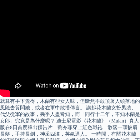
就算有手下覺得，木蘭有些女人味，但斷然不敢頂著人頭落地的
風險去質問她，或者在軍中散播傳言。 講起花木蘭女扮男裝、
代父從軍的故事，幾乎人盡皆知，而「同行十二年，不知木蘭是
女郎」究竟是為什麼呢？ 迪士尼電影《花木蘭》（Mulan）真人
版在8日首度釋出預告片，劉亦菲穿上紅色戰袍，散落一頭披肩
長髮，手持長劍，神采四溢，英氣逼人。 一時間，有關花木蘭