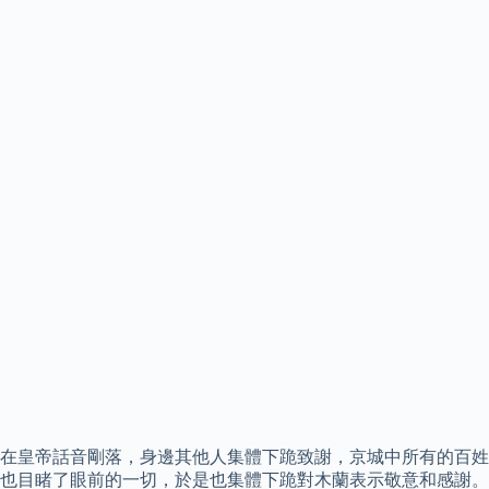
在皇帝話音剛落，身邊其他人集體下跪致謝，京城中所有的百姓
也目睹了眼前的一切，於是也集體下跪對木蘭表示敬意和感謝。