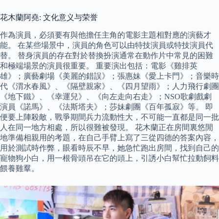
花木蘭阿堯: 文化意义与荣誉
作為演員，必須要有與他擔任主角的電影主題相對應的演藝才
能。 在某些場景中，演員的角色可以由特技演員或特技演員代
替。 替身演員的存在對於替換扮演通常在動作片中常見的困難
和極端場景的演員很重要。 重要演出包括：電影《雞排英
雄》；廣藝劇場《美麗的錯誤》；張惠妹《愛上卡門》；音樂時
代《渭水春風》、《隔壁親家》、《四月望雨》；人力飛行劇團
《地下鐵》、《幸運兒》、《向左走向右走》；NSO歌劇戲劇
演員《諾馬》、《法斯塔夫》；莎妹劇團《百年孤寂》等。 即
便要上陣殺敵，戰爭期間兵力流動性大，不可能一直都是同一批
人在同一地方相處，所以很難被發現。 花木蘭正在房間裏悠閒
地準備相親用的考題，在自己手臂上寫了三從四德的答案內容，
用於測試時作弊，眼看時辰不早，她急忙跑出房間，找到自己的
寵物狗小白，用一根骨頭吊在它的頭上，引誘小白幫忙拉動飼料
餵養雞羣。