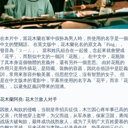
在本片中，當花木蘭在軍中假扮為男人時，所使用的名字是一個
中文的雙關語。 在英文版中，花木蘭化名的原文為「Ping」，
發音為「ㄆㄧㄥ」。 當和姓氏組合在一起後，念起來就會變成
「花平」，而類似中文的一個詞「花瓶」。 在中文中，花瓶除
了其本身這個物體的意義外，還有另外一個意思。 由於花瓶的
作用只是用作插花，是陪襯、裝飾的容器，因此在俗語中是貶義
詞，常用來形容外貌美麗，但思想空泛，沒有智慧的女子。 但
是在中文版本的電影中，字幕所使用的名字為「花平」而非「花
瓶」，以避免貶義詞帶來的混淆。
花木蘭阿堯: 花木兰敌人对手
因敌人匈奴的侵略，当朝皇帝招兵征伐，木兰因心疼年事已高的
父亲，代替他穿上盔甲，为父而战，从军杀敌，保家卫国，勇闯
战场大破匈奴，最终成功战胜敌人，成为了天朝广大百姓爱慕的
巾帼女英雄，后来还曾与李翔一起并肩作战，协手保护三位公