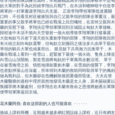
在李翔將部隊訓練完成時，宰相賜福認為李翔的部隊根本不是匈
奴大軍的對手為此拒絕李翔出兵戰鬥，在木須和蟋蟀暗中仿造李
將軍的一封軍書讓李翔出兵支援。 正當李翔帶領軍隊抵達蕭關
口時，不但看見村莊被摧毀與自己父親率領的部隊全軍覆沒，最
重要的事父親李將軍也已經在戰場上壯烈犧牲，在哀悼父親與木
蘭的安慰下後、李翔決定帶領軍隊回到京城阻止匈奴大軍侵略。
歸程途中木須不慎向天空發射一個火砲導致李翔軍隊行蹤暴露，
大批匈奴弓兵射下漫天箭矢重創李翔的部隊，李翔的部隊救回所
有火砲立刻向匈奴還擊，但匈奴立刻撤回之後沒多久由單于親自
率領的騎兵大軍也傾巢而出。 眼見餘下兵馬無力抗衡單于，木
蘭在戰場上看到一座雪山，趕緊搶下最後一個火砲、隻身上陣並
向雪山山頂開炮，製造雪崩將匈奴的千軍萬馬全數活埋。 單于
在被雪掩埋之前、憤怒地揮劍重創木蘭，在雪崩的侵襲下，李翔
也差點摔落山谷深處，所幸得到木蘭的救助同時取得單于的佩劍
做為戰利品，但木蘭卻在危機解除後因重傷而昏迷。 大夫在替
木蘭醫療的過程中理所當然地發現木蘭是女人身，原本賜福要以
叛國罪將木蘭處刑，但李翔念在木蘭有救命之恩僅將她逐出軍隊
便帶領軍隊返回京城。
花木蘭阿堯: 喜欢这部剧的人也可能喜欢 · · · · · ·
搶線上課程商機，近期越來越多網紅開設線上課程，近日有網友