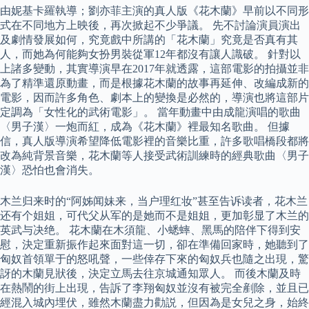
由妮基卡羅執導；劉亦菲主演的真人版《花木蘭》早前以不同形
式在不同地方上映後，再次掀起不少爭議。 先不討論演員演出
及劇情發展如何，究竟戲中所講的「花木蘭」究竟是否真有其
人，而她為何能夠女扮男裝從軍12年都沒有讓人識破。 針對以
上諸多變動，其實導演早在2017年就透露，這部電影的拍攝並非
為了精準還原動畫，而是根據花木蘭的故事再延伸、改編成新的
電影，因而許多角色、劇本上的變換是必然的，導演也將這部片
定調為「女性化的武術電影」。 當年動畫中由成龍演唱的歌曲
〈男子漢〉一炮而紅，成為《花木蘭》裡最知名歌曲。 但據
信，真人版導演希望降低電影裡的音樂比重，許多歌唱橋段都將
改為純背景音樂，花木蘭等人接受武術訓練時的經典歌曲〈男子
漢〉恐怕也會消失。
木兰归来时的“阿姊闻妹来，当户理红妆”甚至告诉读者，花木兰
还有个姐姐，可代父从军的是她而不是姐姐，更加彰显了木兰的
英武与决绝。 花木蘭在木須龍、小蟋蟀、黑馬的陪伴下得到安
慰，決定重新振作起來面對這一切，卻在準備回家時，她聽到了
匈奴首領單于的怒吼聲，一些倖存下來的匈奴兵也隨之出現，驚
訝的木蘭見狀後，決定立馬去往京城通知眾人。 而後木蘭及時
在熱鬧的街上出現，告訴了李翔匈奴並沒有被完全剷除，並且已
經混入城內埋伏，雖然木蘭盡力勸説，但因為是女兒之身，始終