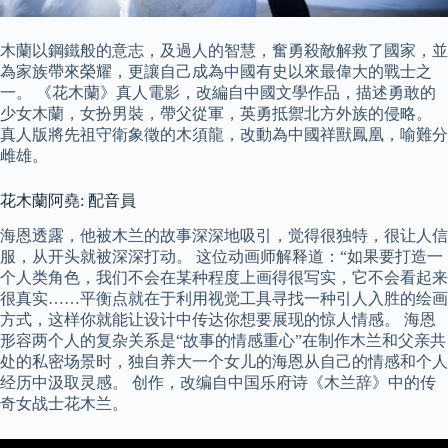
木蘭以鋼鐵般的意志，及過人的智慧，奮勇殺敵解救了國家，並
為家族帶來榮耀，更讓自己成為中國有史以來最偉大的戰士之
一。 《花木蘭》真人電影，改編自中國文學作品，描述勇敢的
少女木蘭，女扮男裝，帶父從軍，英勇抵禦北方外族的侵略。
真人版將先祖守衛象徵的木須龍，改動為中國祥獸鳳凰，喻難分
雌雄。
花木蘭阿堯: 配音員
海恩透露，他被木兰的故事深深地吸引，觉得很独特，很让人信
服，从开头就被深深打动。 这位动画师解释道：“如果要打造一
个人类角色，我们不会在某种程度上画得很写实，它不会看起来
很真实……平衡点就在于利用视觉工具寻找一种引人入胜的绘画
方式，这样你就能让设计中传达你想要展现的惊人情感。 海恩
形容两个人的复杂关系是“故事的情感重心”在制作木兰和父亲共
处的私密场景时，独自养大一个女儿的海恩从自己的情感和个人
经历中汲取灵感。 创作，改编自中国乐府诗《木兰辞》中的传
奇女战士花木兰。