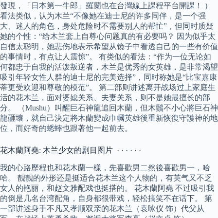
發現，「日本第一牛郎」羅蘭也在台灣線上課程平台開課！ ）
看法类似，认为木兰“不像她在迪士尼的许多同伴，是一个强
大、迷人的角色，身处危险时不需要别人的帮忙”，但同时质疑
她的个性：“给木兰套上自尊心问题真的有必要吗？ 因为似乎太
自信太聪明，她悲伤地表示希望从镜子中看透自己的一些有价值
的事情时，有点让人震惊”。 有类似的看法：“作为一位无论如
何都忠于自我的活泼叛逆者，木兰是优秀的女英雄，是非常渴望
吸引年轻女性人群的迪士尼的完美选择”，同时称她是“比宝嘉康
蒂更受欢迎和尊敬的模范”。 第二部则讲述离开战场过上家庭生
活的花木兰，面对婆媳关系、夫妻关系，则不是她最擅长的部
分。 （Mushu）叫醒巨石神龍追回木蘭，但木鬚不小心將巨石神
龍砸壞，就自己決定將木蘭變成巾幗英雄後重新恢復守護神的地
位，而好奇的蟋蟀也跟著他一起前去。
花木蘭阿堯: 木兰少女的剧目图片 · · · · · ·
我的心路歷程也和花木蘭一樣，先喜歡男二然後喜歡男一，哈
哈。 靓靓的外形还是挺适合花木兰这个人物的，有英气又不乏
女人的艳丽，和赵文雅配戏也挺搭的。 花木蘭阿堯 不过吸引我
的倒是几名台湾配角，自身都很带戏，轻松搞笑不在话下。 第
一部讲述身手不凡又孝顺双亲的花木兰（袁咏仪 饰）代父从