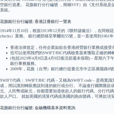
空銀行資產。 花旗銀行分行編號 ，簡稱SVF）由《支付系統
系統。
花旗銀行分行編號: 香港註冊銀行一覽表
1914年11月10日，根据1913年12月的《聯邦儲備法》，在阿根廷布
checks）業務。 銀行總部移至華爾街55號，並一直使用到19
香港法律規定，任何企業如欲在香港經營銀行業務或接受
也可以使用我們的SWIFT/BIC代碼檢查器來獲取正確的轉
(包括2023年4月8日及4月9日復活節週末假期) –
銀行事務服務。
2009年，花旗（台灣）銀行總行從臺北市中正區襄陽路
SWIFT代碼： SWIFT/BIC 代碼 – 又稱為SWIFT cod
成，用以識別轉賬應該到達的銀行或分行。 不論進行國際匯款
元、人民幣或歐元，你都需要知道收款人的銀行代碼、分行代碼
款人戶口。 就如英國的清算代碼或美國的路由號碼，可將款項
花旗銀行分行編號: 金融機構基本資料查詢