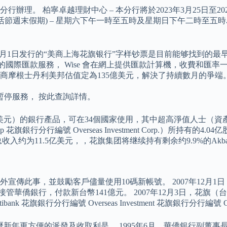
理。 柏寧卓越理財中心 – 本分行將於2023年3月25日至2
9日復活節週末假期) – 星期六下午一時至五時及星期日下午二時
年1月1日发行的“美商上海花旗银行”字样钞票是目前能够找到的最
明的國際匯款服務， Wise 會在網上提供匯款計算機，收費和
資券商摩根士丹利美邦估值定為135億美元，解決了持續數月的爭端
。
停服務， 按此查詢詳情。
000美元）的銀行產品，可在34個國家使用，其中超高淨值人士（資產達
旗銀行分行編號 Overseas Investment Corp.）所持有的4
约为11.5亿美元，，花旗集团将继续持有剩余约9.9%的Akba
宣傳此事，並鼓勵客戶儘量使用10碼新帳號。 2007年12月
華僑銀行，付款新台幣141億元。 2007年12月3日，花旗（台
花旗銀行分行編號 Overseas Investment 花旗銀行分行編
近的農曆新年更方便的派發及收取利是。 1995年6月，華僑銀行副