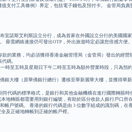
及儲值支付工具條例》界定，包括電子錢包及預付卡。 金管局負
宜諾斯艾利斯設立分行，成為首家在外國設立分行的美國國家銀行（Nation
61年。 毋需網絡連接仍可發出OTP，外出旅遊時定必讓您倍感方便
存款的業務，均必須獲得香港金融管理局（金管局）發出的經營
帳代碼。
 星期六下午一時至五時及星期日下午二時至五時為額外營業時段，只
8號僑銀大樓（原華僑銀行總行）遷移至華新麗華大樓，並獲得華
e – 是商業識別符代碼的標準格式，是銀行和其他金融機構在進行國際轉賬時
或本地轉賬都需要用到銀行編號，有助於區分收款人銀行戶口所在
和帳戶號碼。 香港的銀行代碼是由 3 位數字組成的識別碼，
安全及正確地轉帳到正確的帳戶裡。