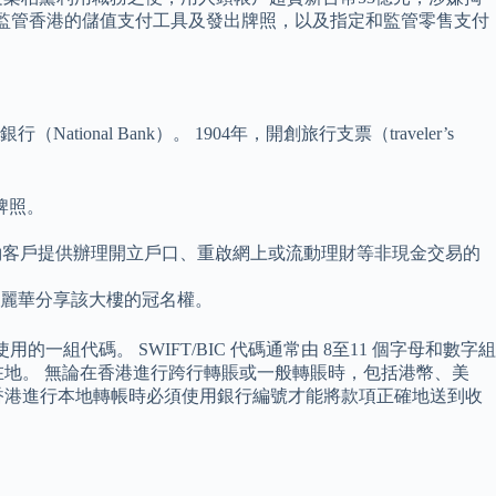
責監管香港的儲值支付工具及發出牌照，以及指定和監管零售支付
al Bank）。 1904年，開創旅行支票（traveler’s
。
牌照。
為預約客戶提供辦理開立戶口、重啟網上或流動理財等非現金交易的
新麗華分享該大樓的冠名權。
使用的一組代碼。 SWIFT/BIC 代碼通常由 8至11 個字母和數字組
地。 無論在香港進行跨行轉賬或一般轉賬時，包括港幣、美
在香港進行本地轉帳時必須使用銀行編號才能將款項正確地送到收