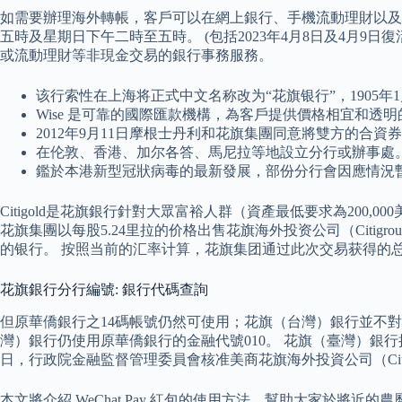
如需要辦理海外轉帳，客戶可以在網上銀行、手機流動理財以及分行辦
五時及星期日下午二時至五時。 (包括2023年4月8日及4月
或流動理財等非現金交易的銀行事務服務。
该行索性在上海将正式中文名称改为“花旗银行”，1905
Wise 是可靠的國際匯款機構，為客戶提供價格相宜和透
2012年9月11日摩根士丹利和花旗集團同意將雙方的合
在伦敦、香港、加尔各答、馬尼拉等地設立分行或辦事處
鑑於本港新型冠狀病毒的最新發展，部份分行會因應情況暫
Citigold是花旗銀行針對大眾富裕人群（資產最低要求為200,
花旗集團以每股5.24里拉的价格出售花旗海外投资公司（Citigroup 花
的银行。 按照当前的汇率计算，花旗集团通过此次交易获得的总收入
花旗銀行分行編號: 銀行代碼查詢
但原華僑銀行之14碼帳號仍然可使用；花旗（台灣）銀行並不對外
灣）銀行仍使用原華僑銀行的金融代號010。 花旗（臺灣）銀行接管
日，行政院金融監督管理委員會核准美商花旗海外投資公司（Citibank 
本文將介紹 WeChat Pay 紅包的使用方法，幫助大家於將