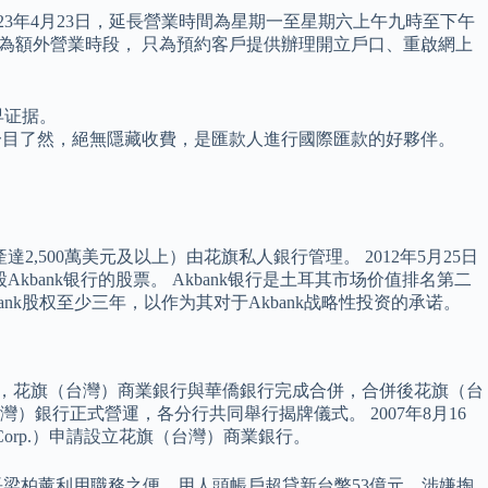
023年4月23日，延長營業時間為星期一至星期六上午九時至下午
至五時為額外營業時段， 只為預約客戶提供辦理開立戶口、重啟網上
早证据。
匯率一目了然，絕無隱藏收費，是匯款人進行國際匯款的好夥伴。
。
2,500萬美元及以上）由花旗私人銀行管理。 2012年5月25日
.04亿股Akbank银行的股票。 Akbank银行是土耳其市场价值排名第二
nk股权至少三年，以作为其对于Akbank战略性投资的承诺。
1日，花旗（台灣）商業銀行與華僑銀行完成合併，合併後花旗（台
灣）銀行正式營運，各分行共同舉行揭牌儀式。 2007年8月16
號 Corp.）申請設立花旗（台灣）商業銀行。
董事長梁柏薰利用職務之便，用人頭帳戶超貸新台幣53億元，涉嫌掏