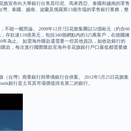
日，花旗宣布向大華銀行出售其印尼、馬來西亞、泰國和越南的零售
、台灣、泰國、越南、波蘭及俄羅斯13個市場的零售銀行業務，整
概而論。 2008年12月7日花旗集團以52億歐元（約合66
156億美元，存款達118億美元，包括340個網點內的325萬客戶，在德國擁
10年為止。 如需海外匯款還需要一些其他資訊，如收款銀行的
到全額匯款，每次進行國際匯款至海外非花旗銀行戶口最低都需要繳
旗（台灣）商業銀行與華僑銀行合併案。 2012年5月25日花旗集
股票。 Akbank銀行是土耳其市場價值排名第二的銀行。