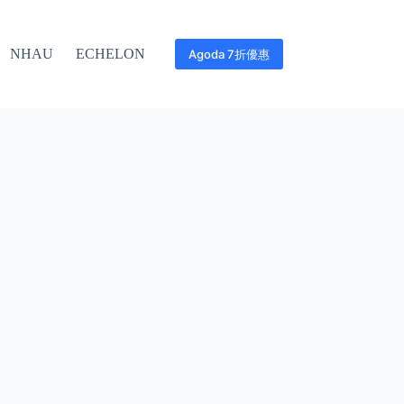
NHAU
ECHELON
Agoda 7折優惠