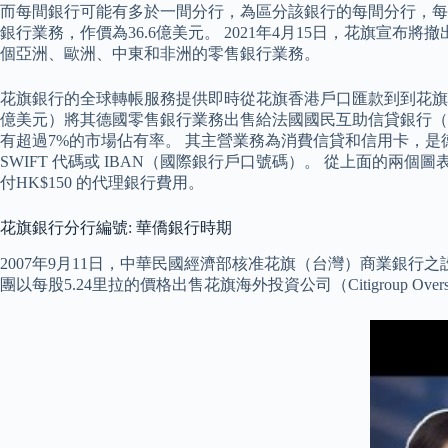
而每間銀行可能有多於一間分行，為區分該銀行的每間分行，每間分
銀行業務，作價為36.6億美元。 2021年4月15日，花旗
個亞洲、歐洲、中東和非洲的零售銀行業務。
花旗銀行的全球轉帳服務提供即時從花旗香港戶口匯款到到花旗海外
億美元）將其德國零售銀行業務出售給法國國民互助信貸銀行（Credit Mu
有超過7%的市場佔有率。 其主營業務為消費信貸和信用卡，是
SWIFT 代碼或 IBAN（國際銀行戶口號碼）。 從上面
付HK$150 的代理銀行費用。
花旗銀行分行編號: 華僑銀行時期
2007年9月11日，中華民國經濟部核准花旗（台灣）商業銀行之設
團以每股5.24里拉的價格出售花旗海外投資公司（Citigroup Overs