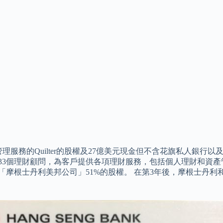
的Quilter的股權及27億美元現金但不含花旗私人銀行以及日本的
,133個理財顧問，為客戶提供各項理財服務，包括個人理財和資產
得「摩根士丹利美邦公司」51%的股權。 在第3年後，摩根士丹