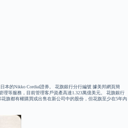
Nikko Cordial證券。 花旗銀行分行編號 據美邦網頁簡
管理等服務，目前管理客戶資產高達1.323萬億美元。 花旗銀行
利和花旗都有權購買或出售在新公司中的股份，但花旗至少在5年內