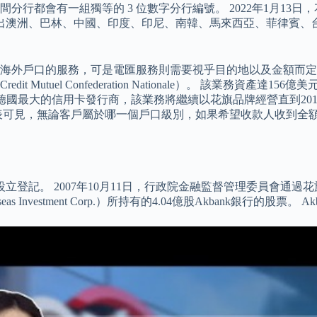
行都會有一組獨等的 3 位數字分行編號。 2022年1月13
宣布將撤出澳洲、巴林、中國、印度、印尼、南韓、馬來西亞、菲律賓
戶口的服務，可是電匯服務則需要視乎目的地以及金額而定，不能一
tuel Confederation Nationale）。 該業務資產達
德國最大的信用卡發行商，該業務將繼續以花旗品牌經營直到20
的兩個圖表可見，無論客戶屬於哪一個戶口級別，如果希望收款人收
立登記。 2007年10月11日，行政院金融監督管理委員會通過花
eas Investment Corp.）所持有的4.04億股Akbank銀行的