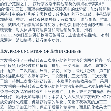
的保护范围之中。 茯砖茶区别于其他茶类的特点在于其独特
的“发花”工艺，而冠突散囊菌是茯砖茶中的优势菌，能分解和利
用茶叶中的淀粉和单宁类物质，减少茶叶的不良口感，使茶汤更
加醇和、香甜。 茯砖茶风味独特，有降血糖、调节血脂、抗氧
化、减肥及防治腹泻等保健功效，长期饮用能促进新陈代谢、延
缓衰老，对人体具有药理保健和病理预防作用。 滑石：
TALCUM为硅酸盐类矿物滑石族滑石，主含含水硅酸镁。 有利
尿通淋，清扫解暑，祛湿敛疮功效。
花发: PRONUNCIATION OF 花饰 IN CHINESE
本发明公开了一种茯砖茶二次发花促陈的方法分为两个阶段：第
一阶段黑毛茶经过原料拣选、拼配、一次汽蒸、渥堆、添加茶
汁、醒料、二次汽蒸、压制、发花、揉散，得到揉散料；第二阶
段将揉散料经二次添加茶汁、二次醒料、三次汽蒸、二次发花、
干燥，得到二次发花的茯砖茶。 本发明的有益效果在于：采用
本发明的一种茯砖茶二次发花促陈的方法制备的二次发花的茯砖
茶与一次发花的茯砖茶相比汤色橙红、明亮，香气更加陈醇、融
合性好，滋味更加醇厚甘甜；本发明的方法加深了茯砖茶中各种
成分的转化程度，促进茯砖茶的陈化，优化了茯砖茶的加工工
艺，缩短了加工时间，保证了质量的稳定性，而且陈化效果优于