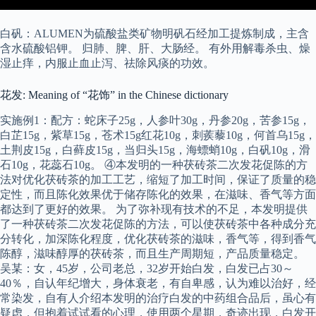
白矾：ALUMEN为硫酸盐类矿物明矾石经加工提炼制成，主含
含水硫酸铝钾。 归肺、脾、肝、大肠经。 有外用解毒杀虫、燥
湿止痒，内服止血止泻、祛除风痰的功效。
花发: Meaning of “花饰” in the Chinese dictionary
实施例1：配方：蛇床子25g，人参叶30g，丹参20g，苦参15g，
白芷15g，紫草15g，苍术15g红花10g，刺蒺藜10g，何首乌15g，
土荆皮15g，白藓皮15g，当归头15g，海螵蛸10g，白矾10g，滑
石10g，花蕊石10g。 ④本发明的一种茯砖茶二次发花促陈的方
法对优化茯砖茶的加工工艺，缩短了加工时间，保证了质量的稳
定性，而且陈化效果优于储存陈化的效果，在滋味、香气等方面
都达到了更好的效果。 为了弥补现有技术的不足，本发明提供
了一种茯砖茶二次发花促陈的方法，可以使茯砖茶中各种成分充
分转化，加深陈化程度，优化茯砖茶的滋味，香气等，得到香气
陈醇，滋味醇厚的茯砖茶，而且生产周期短，产品质量稳定。
吴某：女，45岁，公司老总，32岁开始白发，白发已占30～
40％，自认年纪增大，身体衰老，有自卑感，认为难以治好，经
常染发，自有人介绍本发明的治疗白发的中药组合品后，虽心有
疑虑，但抱着试试看的心理，使用两个星期，奇迹出现，白发开