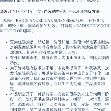
间的储存陈化，使得茶汤的粗涩味发生转化，苦涩味减少。
花发: CN1895351A – 治疗白发的中药组合品及其制备方法
当归头：RADIX ANGELICAE SINENSIS伞形科。 有补血活
血，调经止痛，润肠通便的功效。 何首乌：RADIX POLYGONI
MULTIFLORI蓼科。
更为优选的是，所述第一阶段和第二阶段中都需要控制烘
房的温度范围和相对湿度范围，且控制的所述温度范围是
28-30℃，所述相对湿度范围是55-65％。
有外用解毒杀虫、燥湿止痒，内服止血止泻、祛除风痰的
功效。
为了弥补现有技术的不足，本发明提供了一种茯砖茶二次
发花促陈的方法，可以使茯砖茶中各种成分充分转化，加
深陈化程度，优化茯砖茶的滋味，香气等，得到香气陈
醇，滋味醇厚的茯砖茶，而且生产周期短，产品质量稳
定。
本发明公开了一种茯砖茶二次发花促陈的方法分为两个阶
段：第一阶段黑毛茶经过原料拣选、拼配、一次汽蒸、渥
堆、添加茶汁、醒料、二次汽蒸、压制、发花、揉散，得
到揉散料；第二阶段将揉散料经二次添加茶汁、二次醒