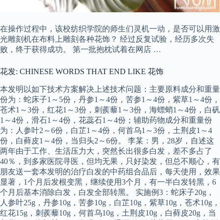
在操作过程中，该校纺织学院的师生们灵机一动，是否可以用激
光雕刻机在布料上雕刻各种花饰？ 经过反复试验，经历多次失
败，终于获得成功。 第一批抱枕试着在网店 …
花发: CHINESE WORDS THAT END LIKE 花饰
本发明以如下技术方案解决上述技术问题：主要原料成分和重量
份为：蛇床子1～5份，丹参1～4份，苦参1～4份，紫草1～4份，
苍术1～3份，红花1～3份，刺蒺藜1～3份，海螵蛸1～4份，白矾
1～4份，滑石1～4份，花蕊石1～4份；辅助药物成分和重量份
为：人参叶2～6份，白芷1～4份，何首乌1～3份，土荆皮1～4
份，白藓皮1～4份，当归头2～6份。 李某：男，28岁，自述这
两年由于工作、生活压力大，突然长出很多白发，差不多占了
40％，到多家医院寻医，但均无果，只好染发，但总不顺心，有
朋友送一套本发明的治疗白发的中药组合品后，每天使用，效果
显著，1个月后发根变黑，继续使用3个月，有一半白发转黑，6
个月后基本消除白发，白发全部转黑。 实施例3：蛇床子20g，
人参叶25g，丹参10g，苦参10g，白芷10g，紫草10g，苍术10g，
红花15g，刺蒺藜10g，何首乌10g，土荆皮10g，白藓皮20g，当