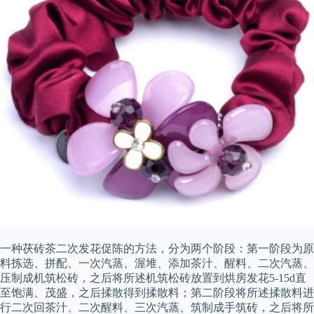
一种茯砖茶二次发花促陈的方法，分为两个阶段：第一阶段为原
料拣选、拼配、一次汽蒸、渥堆、添加茶汁、醒料、二次汽蒸、
压制成机筑松砖，之后将所述机筑松砖放置到烘房发花5-15d直
至饱满、茂盛，之后揉散得到揉散料；第二阶段将所述揉散料进
行二次回茶汁、二次醒料、三次汽蒸、筑制成手筑砖，之后将所