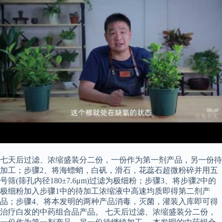
七天后过滤、浓缩盛装分二份，一份作为第一剂产品，另一份待
加工；步骤2、将海螵蛸，白矾，滑石，花蕊石超微粉碎并用五
号筛(筛孔内径180±7.6μm)过滤为极细粉；步骤3、将步骤2中的
极细粉加入步骤1中的待加工浓缩液中高速均质即得第二剂产
品；步骤4、将本发明的两种产品消毒，灭菌，灌装入库即可得
治疗白发的中药组合品产品。 七天后过滤、浓缩盛装分二份，