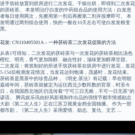
述手筑砖放置到烘房进行二次发花、干燥出烘，即得到二次发花
的茯砖茶。 本发明治疗白发的中药组合品的使用方法：白发患
者每日使用两次，先擦用第一剂后再擦第二剂并按摩即可。 本
发明通过两剂组合使用，快的一般在10天左右可使白发发根变
黑。
花发: CN110495501A – 一种茯砖茶二次发花促陈的方法
从表1可得知，二次发花的茯砖茶与一次发花的茯砖茶相比汤色
橙红、明亮，香气更加陈醇、融合性好，滋味更加醇厚甘甜。
二次发花：将筑制好的所述手筑茯砖茶在烘房中进行发花，发花
5-15d后检测发花情况，当发花达到饱满，茂盛时，发花结束。
茯砖茶是黑茶中的珍贵品种，《明史.茶法》有记载：早在明朝
嘉靖年间，茯砖茶就被定为运往西北少数民数的官茶，时至今
日，在我国西北地区仍流传着“宁可三日无粮，不可一日无茶”的
谚语。 腾讯娱乐讯由好风影视制作出品的强情节都市情感励志
大剧《第二次人生》正在江苏卫视黄金档全国独播。 作为一部
都市剧，《第二次人生》采用爱情、励志、复仇、文艺 …