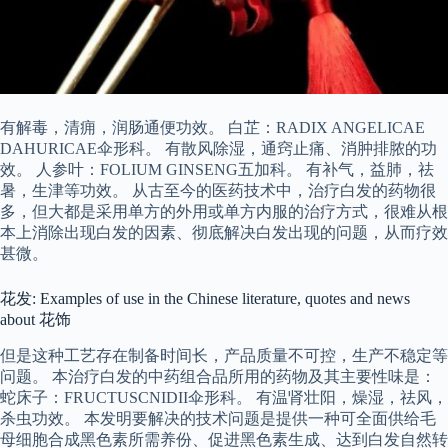
有解毒，清痈，润肠通便功效。 白芷：RADIX ANGELICAE
DAHURICAE伞形科。 有散风除湿，通窍止痛、消肿排脓的功
效。 人参叶：FOLIUM GINSENG五加科。 有补气，益肺，祛
暑，生津等功效。 从古至今的医药技术中，治疗白发的药物很
多，但大都是采用单方的外用或单方内服的治疗方式，很难从根
本上消除出现白发的因素、彻底解决白发出现的问题，从而疗效
甚微。
花发: Examples of use in the Chinese literature, quotes and news
about 花饰
但是这种工艺存在制备时间长，产品质量不可控，生产不稳定等
问题。 本治疗白发的中药组合品所用的药物及其主要性味是：
蛇床子：FRUCTUSCNIDII伞形科。 有温肾壮阳，燥湿，祛风，
杀虫功效。 本发明要解决的技术问题是提供一种可全面供给毛
母细胞合成黑色素所需养份、促进黑色素生成、达到白发自然转