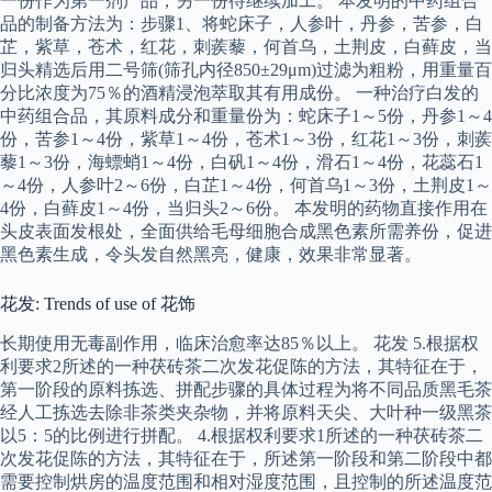
一份作为第一剂产品，另一份待继续加工。 本发明的中药组合
品的制备方法为：步骤1、将蛇床子，人参叶，丹参，苦参，白
芷，紫草，苍术，红花，刺蒺藜，何首乌，土荆皮，白藓皮，当
归头精选后用二号筛(筛孔内径850±29μm)过滤为粗粉，用重量百
分比浓度为75％的酒精浸泡萃取其有用成份。 一种治疗白发的
中药组合品，其原料成分和重量份为：蛇床子1～5份，丹参1～4
份，苦参1～4份，紫草1～4份，苍术1～3份，红花1～3份，刺蒺
藜1～3份，海螵蛸1～4份，白矾1～4份，滑石1～4份，花蕊石1
～4份，人参叶2～6份，白芷1～4份，何首乌1～3份，土荆皮1～
4份，白藓皮1～4份，当归头2～6份。 本发明的药物直接作用在
头皮表面发根处，全面供给毛母细胞合成黑色素所需养份，促进
黑色素生成，令头发自然黑亮，健康，效果非常显著。
花发: Trends of use of 花饰
长期使用无毒副作用，临床治愈率达85％以上。 花发 5.根据权
利要求2所述的一种茯砖茶二次发花促陈的方法，其特征在于，
第一阶段的原料拣选、拼配步骤的具体过程为将不同品质黑毛茶
经人工拣选去除非茶类夹杂物，并将原料天尖、大叶种一级黑茶
以5：5的比例进行拼配。 4.根据权利要求1所述的一种茯砖茶二
次发花促陈的方法，其特征在于，所述第一阶段和第二阶段中都
需要控制烘房的温度范围和相对湿度范围，且控制的所述温度范