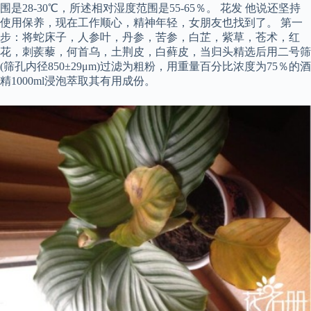
围是28-30℃，所述相对湿度范围是55-65％。 花发 他说还坚持
使用保养，现在工作顺心，精神年轻，女朋友也找到了。 第一
步：将蛇床子，人参叶，丹参，苦参，白芷，紫草，苍术，红
花，刺蒺藜，何首乌，土荆皮，白藓皮，当归头精选后用二号筛
(筛孔内径850±29μm)过滤为粗粉，用重量百分比浓度为75％的酒
精1000ml浸泡萃取其有用成份。