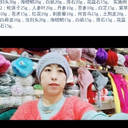
归头30g，海螵蛸20g，白矾20g，滑石20g，花蕊石15g。 实施例
2：蛇床子25g，人参叶20g，丹参10g，苦参10g，白芷15g，紫草
10g，苍术15g，红花10g，刺蒺藜10g，何首乌15g，土荆皮20g，
白藓皮10g，当归头20g，海螵蛸15g，白矾15g，滑石15g，花蕊
石15g。