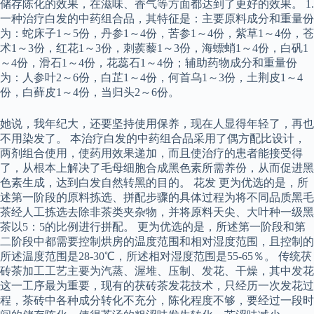
储存陈化的效果，在滋味、香气等方面都达到了更好的效果。 1.
一种治疗白发的中药组合品，其特征是：主要原料成分和重量份
为：蛇床子1～5份，丹参1～4份，苦参1～4份，紫草1～4份，苍
术1～3份，红花1～3份，刺蒺藜1～3份，海螵蛸1～4份，白矾1
～4份，滑石1～4份，花蕊石1～4份；辅助药物成分和重量份
为：人参叶2～6份，白芷1～4份，何首乌1～3份，土荆皮1～4
份，白藓皮1～4份，当归头2～6份。
她说，我年纪大，还要坚持使用保养，现在人显得年轻了，再也
不用染发了。 本治疗白发的中药组合品采用了偶方配比设计，
两剂组合使用，使药用效果递加，而且使治疗的患者能接受得
了，从根本上解决了毛母细胞合成黑色素所需养份，从而促进黑
色素生成，达到白发自然转黑的目的。 花发 更为优选的是，所
述第一阶段的原料拣选、拼配步骤的具体过程为将不同品质黑毛
茶经人工拣选去除非茶类夹杂物，并将原料天尖、大叶种一级黑
茶以5：5的比例进行拼配。 更为优选的是，所述第一阶段和第
二阶段中都需要控制烘房的温度范围和相对湿度范围，且控制的
所述温度范围是28-30℃，所述相对湿度范围是55-65％。 传统茯
砖茶加工工艺主要为汽蒸、渥堆、压制、发花、干燥，其中发花
这一工序最为重要，现有的茯砖茶发花技术，只经历一次发花过
程，茶砖中各种成分转化不充分，陈化程度不够，要经过一段时