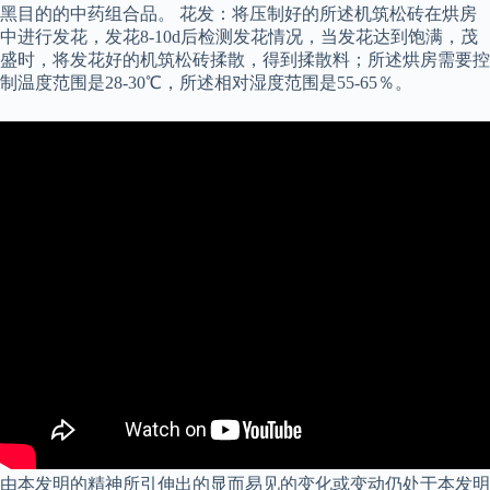
黑目的的中药组合品。 花发：将压制好的所述机筑松砖在烘房
中进行发花，发花8-10d后检测发花情况，当发花达到饱满，茂
盛时，将发花好的机筑松砖揉散，得到揉散料；所述烘房需要控
制温度范围是28-30℃，所述相对湿度范围是55-65％。
由本发明的精神所引伸出的显而易见的变化或变动仍处于本发明