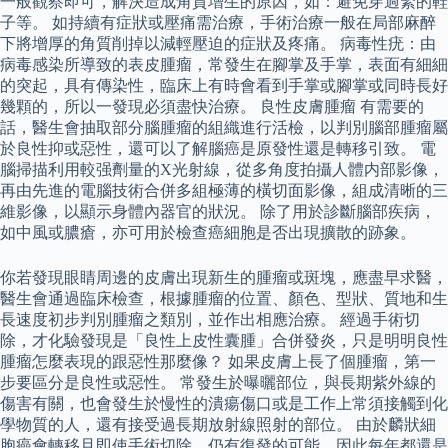
一般觀察即可，解決造成角質增生的原因，如：避免穿過緊的鞋
子等。 如持續有症狀或壓痛需治療，手術治療一般在局部麻醉
下將增厚的角質削掉以減輕壓迫的症狀及疼痛。 病毒性疣：由
病毒感染所導致的表皮腫瘤，常發生在腳掌及手掌，表面有細細
的突起，具有傳染性，臨床上有時會看到手掌或腳掌或同時長好
幾顆的，所以一發現必須盡快治療。 良性皮膚腫瘤 有需要的
話，醫生會抽取部分腦腫瘤的組織進行活檢，以判別腦部腫瘤屬
於良性抑或惡性，還可以了解腦癌是原發性還是轉移引致。 電
腦掃描利用較强劑量的X光射線，從多角度拍攝人體内部影像，
再由先進的電腦技術合併多組極薄的橫切面影像，組成清晰的三
維影像，以顯示身體內器官的狀況。 除了用於診斷腦部疾病，
如中風或膿瘡，亦可用於檢查癌細胞是否出現擴散的跡象。
你若發現眼睛周邊的皮膚出現新生的腫瘤或斑塊，應盡早求醫，
醫生會通過臨床檢查，根據腫瘤的位置、顏色、型狀、質地和生
長速度初步判別腫瘤之類別，並作出相應治療。 經過手術切
除，才化驗發現是「良性上皮性囊腫」合併發炎，只是明明良性
腫瘤怎麼表現的跟惡性那麼像？ 如果皮膚上長了個腫瘤，第一
步要區分是良性或惡性。 常發生於曝曬部位，與長期紫外線的
傷害有關，也會發生於慢性的潰瘍傷口或是工作上常須接觸到化
學物質的人，還有接受過長期放射線照射的部位。 由於麟狀細
胞癌會轉移且即使手術切除，仍有復發的可能，因此每年都還是