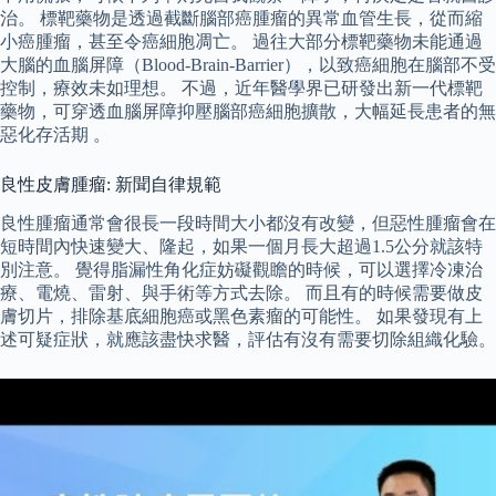
治。 標靶藥物是透過截斷腦部癌腫瘤的異常血管生長，從而縮
小癌腫瘤，甚至令癌細胞凋亡。 過往大部分標靶藥物未能通過
大腦的血腦屏障（Blood-Brain-Barrier），以致癌細胞在腦部不受
控制，療效未如理想。 不過，近年醫學界已研發出新一代標靶
藥物，可穿透血腦屏障抑壓腦部癌細胞擴散，大幅延長患者的無
惡化存活期 。
良性皮膚腫瘤: 新聞自律規範
良性腫瘤通常會很長一段時間大小都沒有改變，但惡性腫瘤會在
短時間內快速變大、隆起，如果一個月長大超過1.5公分就該特
別注意。 覺得脂漏性角化症妨礙觀瞻的時候，可以選擇冷凍治
療、電燒、雷射、與手術等方式去除。 而且有的時候需要做皮
膚切片，排除基底細胞癌或黑色素瘤的可能性。 如果發現有上
述可疑症狀，就應該盡快求醫，評估有沒有需要切除組織化驗。