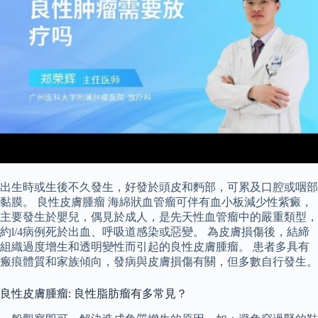
出生時或生後不久發生，好發於頭皮和麪部，可累及口腔或咽部
黏膜。 良性皮膚腫瘤 海綿狀血管瘤可伴有血小板減少性紫癜，
主要發生於嬰兒，偶見於成人，是先天性血管瘤中的嚴重類型，
約l/4病例死於出血、呼吸道感染或惡變。 為皮膚損傷後，結締
組織過度增生和透明變性而引起的良性皮膚腫瘤。 患者多具有
瘢痕體質和家族傾向，發病與皮膚損傷有關，但多數自行發生。
良性皮膚腫瘤: 良性脂肪瘤有多常見？