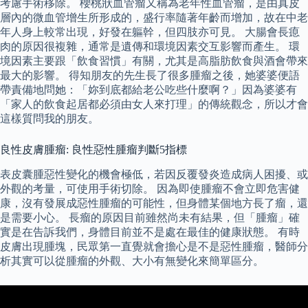
考慮手術移除。 櫻桃狀血管瘤又稱為老年性血管瘤，是由真皮
層內的微血管增生所形成的，盛行率隨著年齡而增加，故在中老
年人身上較常出現，好發在軀幹，但四肢亦可見。 大腸會長瘜
肉的原因很複雜，通常是遺傳和環境因素交互影響而產生。 環
境因素主要跟「飲食習慣」有關，尤其是高脂肪飲食與酒會帶來
最大的影響。 得知朋友的先生長了很多腫瘤之後，她婆婆便語
帶責備地問她：「妳到底都給老公吃些什麼啊？」因為婆婆有
「家人的飲食起居都必須由女人來打理」的傳統觀念，所以才會
這樣質問我的朋友。
良性皮膚腫瘤: 良性惡性腫瘤判斷5指標
表皮囊腫惡性變化的機會極低，若因反覆發炎造成病人困擾、或
外觀的考量，可使用手術切除。 因為即使腫瘤不會立即危害健
康，沒有發展成惡性腫瘤的可能性，但身體某個地方長了瘤，還
是需要小心。 長瘤的原因目前雖然尚未有結果，但「腫瘤」確
實是在告訴我們，身體目前並不是處在最佳的健康狀態。 有時
皮膚出現腫塊，民眾第一直覺就會擔心是不是惡性腫瘤，醫師分
析其實可以從腫瘤的外觀、大小有無變化來簡單區分。