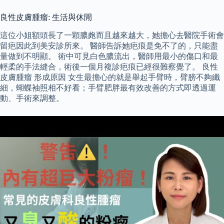
良性皮膚腫瘤: 生活與休閒
這位小姐額頭長了一顆膿皰而且越來越大，她擔心去醫院手術會
留疤因此到美安診所來。 醫師告訴她疤痕是免不了的，只能盡
量做到不明顯。 術中可見白色膿流出，醫師用最小的傷口和最
輕柔的手法縫合，術後一個月複診疤痕已經很難察覺了。 良性
皮膚腫瘤 形成原因 女生最擔心的就是舉起手臂時，臂膀不夠纖
細，蝴蝶袖照相不好看；手臂肥胖最有效改善的方式即透過運
動、手術來調整。