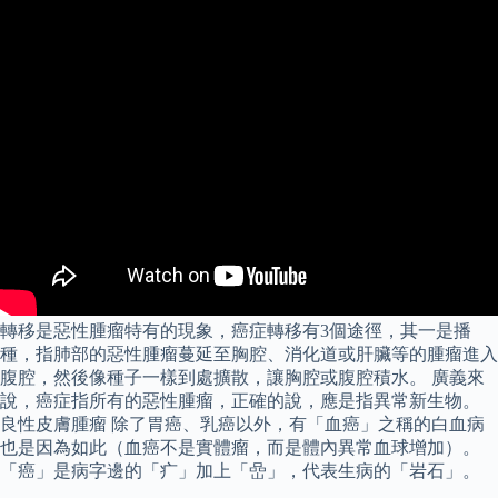
轉移是惡性腫瘤特有的現象，癌症轉移有3個途徑，其一是播
種，指肺部的惡性腫瘤蔓延至胸腔、消化道或肝臟等的腫瘤進入
腹腔，然後像種子一樣到處擴散，讓胸腔或腹腔積水。 廣義來
說，癌症指所有的惡性腫瘤，正確的說，應是指異常新生物。
良性皮膚腫瘤 除了胃癌、乳癌以外，有「血癌」之稱的白血病
也是因為如此（血癌不是實體瘤，而是體內異常血球增加）。
「癌」是病字邊的「疒」加上「嵒」，代表生病的「岩石」。