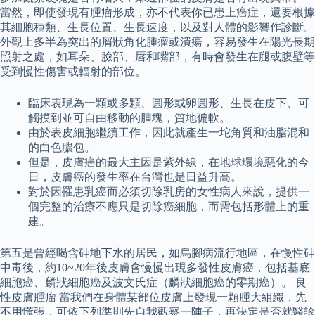
當然，即使發現有腫瘤形成，亦不代表你已患上癌症，還要根據
其細胞種類、生長位置、生長速度，以及對人體的影響作診斷。
外觀上多半為突出的屑狀角化腫瘤或潰瘍，容易發生在陽光長期
照射之處，如耳朵、臉部、唇和嘴部，有時會發生在腿或腹壁等
受到慢性傷害或輻射的部位。
臨床表現為一顆或多顆、圓形或卵圓形、生長在皮下、可
觸摸到並可自由移動的腫塊，質地偏軟。
由於表皮細胞繼續工作，因此就產生一坨角質和油脂混和
的白色膿包。
但是，皮膚癌的最大主因是紫外線，在地球環境惡化的今
日，皮膚癌的發生率在台灣也是日益升高。
對於因罹患乳癌而必須切除乳房的女性病人來說，提供一
個完整的治療不應只是切除癌細胞，而需包括形體上的重
建。
第五是曾經喝含砷地下水的居民，如烏腳病流行地區，在慢性砷
中毒後，約10~20年後皮膚會慢慢出現多發性皮膚癌，包括基底
細胞癌、麟狀細胞癌及波文氏症（麟狀細胞癌的零期癌）。 良
性皮膚腫瘤 當我們在身體某部位皮膚上發現一顆腫大組織，先
不用慌張，可依下列準則先自我觀察一陣子，再決定是否就醫診