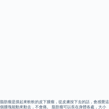
脂肪瘤是摸起來軟軟的皮下腫瘤，從皮膚按下去的話，會感覺這
個腫塊能動來動去，不會痛。 脂肪瘤可以長在身體各處，大小