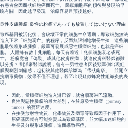
有患者會因麟狀細胞癌而死亡。 麟狀細胞癌的預後與發現的早
晚有關，因此越早發現，治療容易且預後越好。
良性皮膚腫瘤: 良性の粉瘤であっても放置してはいけない理由
致癌基因被活化後，會破壞正常的細胞生命週期，導致細胞無法
進入正常「細胞凋亡」的程序，反而無限制地增長生殖，這些細
胞最後將形成腫瘤，嚴重可發展成惡性腫瘤細胞，也就是癌細
胞。 人體擁有數十兆細胞，每天有將近上兆個細胞衰老或死
亡。 粉瘤竟會「偽裝」成其他皮膚疾病，就連皮膚科醫師都難
以分辨？ 劉洋豪醫師說明，曾有一男性患者因後頸單側出現紅
腫與劇烈刺痛感，起初被其他醫師診斷為「帶狀皰疹」，並開立
抗病毒藥物，效果不僅不理想，甚至出現疑似蜂窩性組織炎的表
現。
因此，當腫瘤細胞進入淋巴管，就會順著淋巴流動。
良性與惡性腫瘤的最大差別，在於原發性腫瘤（primary
tumor）的蔓延速度。
在接受放射性物質、化學物質及病毒等致癌因子作用下，
原癌基因就有可能突變成為致癌基因，並大幅加速細胞的
生長及分裂形成腫瘤，進而導致癌症。