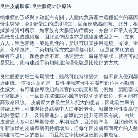
良性皮膚腫瘤: 良性腫瘍の治療法
纖維瘤的形成與 β 鏈蛋白有關，人體內負責產生這種蛋白的基因
發生突變，令β 鏈蛋白的濃度增加，因而形成纖維瘤。 此外，根
據參考資料所示，如家族有大腸瘜肉症病史，亦會比正常人有更
高機會生成纖維瘤，因此遺傳因素亦是纖維瘤成因之一。 在東
方人，黑色素痣一般是良性的，所以可以直接用電燒、冷凍、雷
射、化學燒灼、手術切除等方式處理都可以。 但是如果痣的邊
緣有不規則、顏色參差不齊、迅速變大、癢痛等症狀，就有可能
是惡性，此時建議手術切除送病理化驗是比較好的方式。
良性腫瘤的增生有局限性，雖然可能持續變大，但不會入侵到鄰
近組織。 值得注意的是，良性腫瘤若發生在某些部位且不斷增
生擴大，有可能會導致組織器官的功能受影響（例如：腸阻塞或
子宮肌瘤），一旦長在腦部或心臟等難以切除的部位，也可能有
高致命風險。 皮膚癌大多發生於年紀大的患者，因此發生率的
持續上升，可能與社會結構中人口年齡老化、就醫便利性提高使
就醫意願上升、及醫療進步，診斷能力提升等因素有關。 由於
皮膚癌大多可以早期發現，早期治療，且治癒率高，因此雖然每
年新診斷的皮膚癌病例持續增加，但每年因皮膚癌而死亡的人數
卻維持在一定的數目，而且死亡率比例遠低於其他癌症。