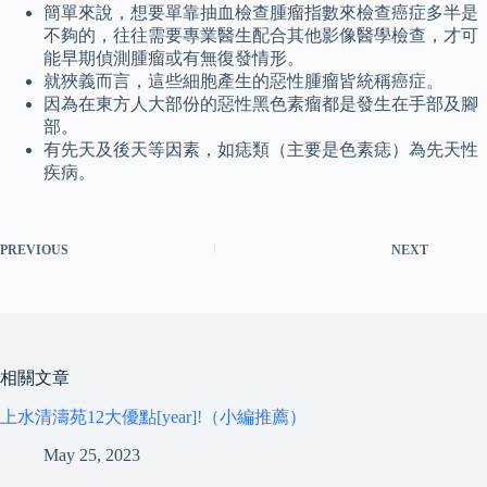
簡單來說，想要單靠抽血檢查腫瘤指數來檢查癌症多半是
不夠的，往往需要專業醫生配合其他影像醫學檢查，才可
能早期偵測腫瘤或有無復發情形。
就狹義而言，這些細胞產生的惡性腫瘤皆統稱癌症。
因為在東方人大部份的惡性黑色素瘤都是發生在手部及腳
部。
有先天及後天等因素，如痣類（主要是色素痣）為先天性
疾病。
PREVIOUS
NEXT
相關文章
上水清濤苑12大優點[year]!（小編推薦）
May 25, 2023