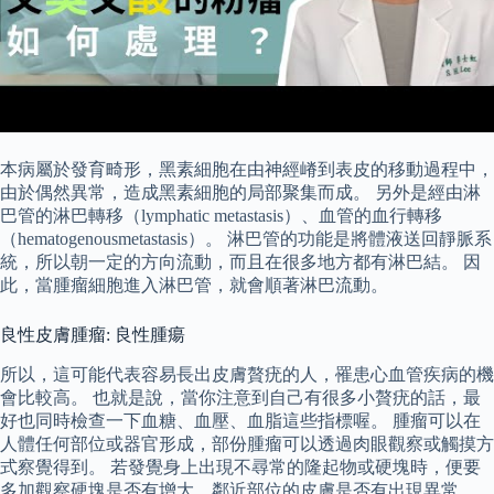
本病屬於發育畸形，黑素細胞在由神經嵴到表皮的移動過程中，
由於偶然異常，造成黑素細胞的局部聚集而成。 另外是經由淋
巴管的淋巴轉移（lymphatic metastasis）、血管的血行轉移
（hematogenousmetastasis）。 淋巴管的功能是將體液送回靜脈系
統，所以朝一定的方向流動，而且在很多地方都有淋巴結。 因
此，當腫瘤細胞進入淋巴管，就會順著淋巴流動。
良性皮膚腫瘤: 良性腫瘍
所以，這可能代表容易長出皮膚贅疣的人，罹患心血管疾病的機
會比較高。 也就是說，當你注意到自己有很多小贅疣的話，最
好也同時檢查一下血糖、血壓、血脂這些指標喔。 腫瘤可以在
人體任何部位或器官形成，部份腫瘤可以透過肉眼觀察或觸摸方
式察覺得到。 若發覺身上出現不尋常的隆起物或硬塊時，便要
多加觀察硬塊是否有增大，鄰近部位的皮膚是否有出現異常。