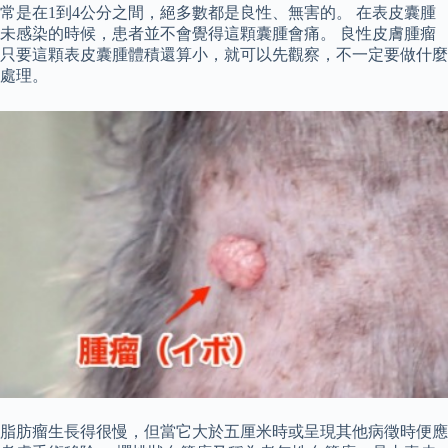
常是在1到4公分之間，絕多數都是良性、無害的。 在表皮囊腫
未感染的時候，患者並不會覺得這顆囊腫會痛。 良性皮膚腫瘤
只要這顆表皮囊腫體積還算小，就可以先觀察，不一定要做什麼
處理。
脂肪瘤生長得很慢，但當它大於五厘米時或呈現其他病徵時便應